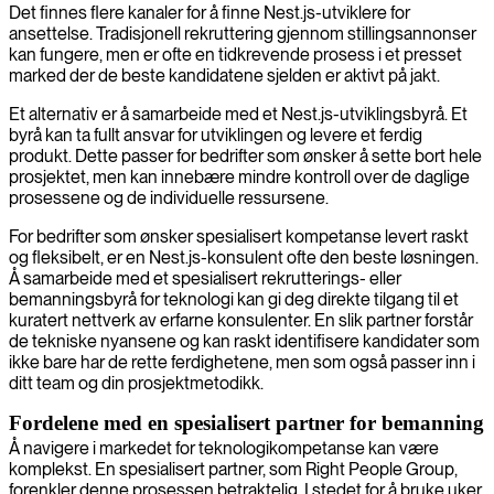
Det finnes flere kanaler for å finne Nest.js-utviklere for
ansettelse. Tradisjonell rekruttering gjennom stillingsannonser
kan fungere, men er ofte en tidkrevende prosess i et presset
marked der de beste kandidatene sjelden er aktivt på jakt.
Et alternativ er å samarbeide med et Nest.js-utviklingsbyrå. Et
byrå kan ta fullt ansvar for utviklingen og levere et ferdig
produkt. Dette passer for bedrifter som ønsker å sette bort hele
prosjektet, men kan innebære mindre kontroll over de daglige
prosessene og de individuelle ressursene.
For bedrifter som ønsker spesialisert kompetanse levert raskt
og fleksibelt, er en Nest.js-konsulent ofte den beste løsningen.
Å samarbeide med et spesialisert rekrutterings- eller
bemanningsbyrå for teknologi kan gi deg direkte tilgang til et
kuratert nettverk av erfarne konsulenter. En slik partner forstår
de tekniske nyansene og kan raskt identifisere kandidater som
ikke bare har de rette ferdighetene, men som også passer inn i
ditt team og din prosjektmetodikk.
Fordelene med en spesialisert partner for bemanning
Å navigere i markedet for teknologikompetanse kan være
komplekst. En spesialisert partner, som Right People Group,
forenkler denne prosessen betraktelig. I stedet for å bruke uker