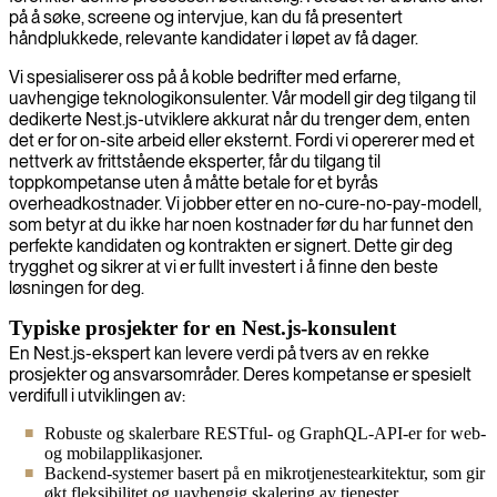
på å søke, screene og intervjue, kan du få presentert
håndplukkede, relevante kandidater i løpet av få dager.
Vi spesialiserer oss på å koble bedrifter med erfarne,
uavhengige teknologikonsulenter. Vår modell gir deg tilgang til
dedikerte Nest.js-utviklere akkurat når du trenger dem, enten
det er for on-site arbeid eller eksternt. Fordi vi opererer med et
nettverk av frittstående eksperter, får du tilgang til
toppkompetanse uten å måtte betale for et byrås
overheadkostnader. Vi jobber etter en no-cure-no-pay-modell,
som betyr at du ikke har noen kostnader før du har funnet den
perfekte kandidaten og kontrakten er signert. Dette gir deg
trygghet og sikrer at vi er fullt investert i å finne den beste
løsningen for deg.
Typiske prosjekter for en Nest.js-konsulent
En Nest.js-ekspert kan levere verdi på tvers av en rekke
prosjekter og ansvarsområder. Deres kompetanse er spesielt
verdifull i utviklingen av:
Robuste og skalerbare RESTful- og GraphQL-API-er for web-
og mobilapplikasjoner.
Backend-systemer basert på en mikrotjenestearkitektur, som gir
økt fleksibilitet og uavhengig skalering av tjenester.