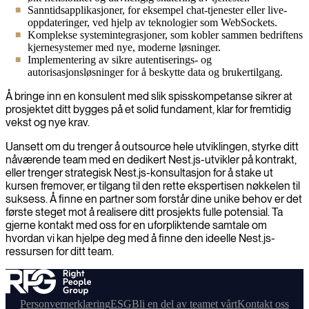
Sanntidsapplikasjoner, for eksempel chat-tjenester eller live-
oppdateringer, ved hjelp av teknologier som WebSockets.
Komplekse systemintegrasjoner, som kobler sammen bedriftens
kjernesystemer med nye, moderne løsninger.
Implementering av sikre autentiserings- og
autorisasjonsløsninger for å beskytte data og brukertilgang.
Å bringe inn en konsulent med slik spisskompetanse sikrer at
prosjektet ditt bygges på et solid fundament, klar for fremtidig
vekst og nye krav.
Uansett om du trenger å outsource hele utviklingen, styrke ditt
nåværende team med en dedikert Nest.js-utvikler på kontrakt,
eller trenger strategisk Nest.js-konsultasjon for å stake ut
kursen fremover, er tilgang til den rette ekspertisen nøkkelen til
suksess. Å finne en partner som forstår dine unike behov er det
første steget mot å realisere ditt prosjekts fulle potensial. Ta
gjerne kontakt med oss for en uforpliktende samtale om
hvordan vi kan hjelpe deg med å finne den ideelle Nest.js-
ressursen for ditt team.
Personvernerklæring
ESG
Bli en del av teamet vårt
Kontakt oss