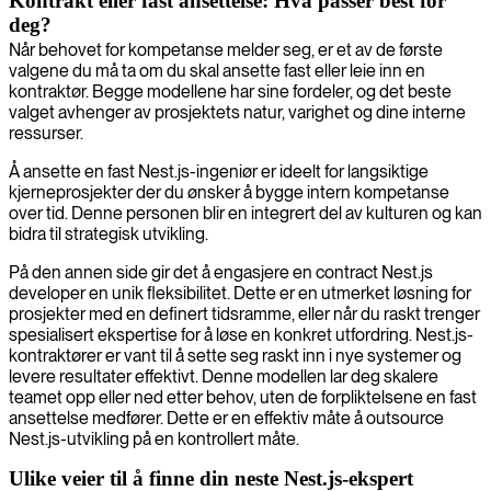
Kontrakt eller fast ansettelse: Hva passer best for
deg?
Når behovet for kompetanse melder seg, er et av de første
valgene du må ta om du skal ansette fast eller leie inn en
kontraktør. Begge modellene har sine fordeler, og det beste
valget avhenger av prosjektets natur, varighet og dine interne
ressurser.
Å ansette en fast Nest.js-ingeniør er ideelt for langsiktige
kjerneprosjekter der du ønsker å bygge intern kompetanse
over tid. Denne personen blir en integrert del av kulturen og kan
bidra til strategisk utvikling.
På den annen side gir det å engasjere en contract Nest.js
developer en unik fleksibilitet. Dette er en utmerket løsning for
prosjekter med en definert tidsramme, eller når du raskt trenger
spesialisert ekspertise for å løse en konkret utfordring. Nest.js-
kontraktører er vant til å sette seg raskt inn i nye systemer og
levere resultater effektivt. Denne modellen lar deg skalere
teamet opp eller ned etter behov, uten de forpliktelsene en fast
ansettelse medfører. Dette er en effektiv måte å outsource
Nest.js-utvikling på en kontrollert måte.
Ulike veier til å finne din neste Nest.js-ekspert