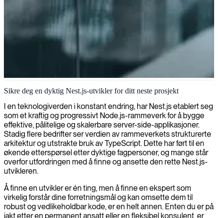
NestJS backend-utvikling
Sikre deg en dyktig Nest.js-utvikler for ditt neste prosjekt
Vi leverer erfarne Nest.js-utviklere som bygger skalerbare,
I en teknologiverden i konstant endring, har Nest.js etablert seg
vedlikeholdbare server-side applikasjoner ved bruk av TypeScripts
som et kraftig og progressivt Node.js-rammeverk for å bygge
moderne arkitektur og modulære designprinsipper.
effektive, pålitelige og skalerbare server-side-applikasjoner.
Stadig flere bedrifter ser verdien av rammeverkets strukturerte
arkitektur og utstrakte bruk av TypeScript. Dette har ført til en
økende etterspørsel etter dyktige fagpersoner, og mange står
overfor utfordringen med å finne og ansette den rette Nest.js-
utvikleren.
Å finne en utvikler er én ting, men å finne en ekspert som
virkelig forstår dine forretningsmål og kan omsette dem til
robust og vedlikeholdbar kode, er en helt annen. Enten du er på
jakt etter en permanent ansatt eller en fleksibel konsulent, er