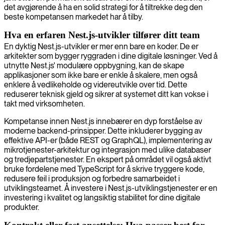
det avgjørende å ha en solid strategi for å tiltrekke deg den
beste kompetansen markedet har å tilby.
Hva en erfaren Nest.js-utvikler tilfører ditt team
En dyktig Nest.js-utvikler er mer enn bare en koder. De er
arkitekter som bygger ryggraden i dine digitale løsninger. Ved å
utnytte Nest.js' modulære oppbygning, kan de skape
applikasjoner som ikke bare er enkle å skalere, men også
enklere å vedlikeholde og videreutvikle over tid. Dette
reduserer teknisk gjeld og sikrer at systemet ditt kan vokse i
takt med virksomheten.
Kompetanse innen Nest.js innebærer en dyp forståelse av
moderne backend-prinsipper. Dette inkluderer bygging av
effektive API-er (både REST og GraphQL), implementering av
mikrotjenester-arkitektur og integrasjon med ulike databaser
og tredjepartstjenester. En ekspert på området vil også aktivt
bruke fordelene med TypeScript for å skrive tryggere kode,
redusere feil i produksjon og forbedre samarbeidet i
utviklingsteamet. Å investere i Nest.js-utviklingstjenester er en
investering i kvalitet og langsiktig stabilitet for dine digitale
produkter.