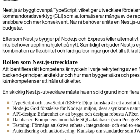
Nest.js är byggt ovanpå TypeScript, vilket ger utvecklare fördela
kommandoradsverktyg (CLI) som automatiserar många av de repetit
snabbare och mer konsekvent. När ni behöver anlita en Nest.js-utve
budgetar.
Eftersom Nest.js bygger på Node.js och Express (eller alternativt Fa
inte behöver uppfinna hjulet på nytt. Samtidigt erbjuder Nest.js
kombination av flexibilitet och färdiga lösningar gör det till ett kra
Rollen som Nest.js-utvecklare
Att identifiera rätt kompetens är nyckeln i varje rekrytering av en
backend-principer, arkitektur och hur man bygger säkra och prest
kärnkompetenser att hålla utkik efter.
En skicklig Nest.js-utvecklare måste ha en solid grund inom flera
TypeScript och JavaScript (ES6+): Djup kunskap är ett absolut kra
Node.js: God förståelse för Node.js-miljön, dess asynkrona natur
API-design: Erfarenhet av att bygga och designa robusta API:e
Databaser: Kompetens inom både SQL-databaser (som Postgr
Testning: Förmåga att skriva enhets-, integrations- och end-to-en
Autentisering och auktorisering: Kunskap om standarder som J