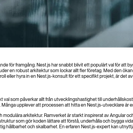
derhållbara serverapplikationer med hjälp av TypeScripts moderna arkit
rande för framgång. Nest.js har snabbt blivit ett populärt val för att
der en robust arkitektur som lockar allt fler företag. Med den öka
ig roll eller hyra in en Nest.js-konsult för ett specifikt projekt, är
iskt val som påverkar allt från utvecklingshastighet till underhållskost
 Många upplever att processen att hitta en Nest.js-utvecklare är e
h modulära arkitektur. Ramverket är starkt inspirerat av Angular o
truktur som gör koden lättare att förstå, underhålla och bygga vidar
siktig hållbarhet och skalbarhet. En erfaren Nest.js-expert kan utny