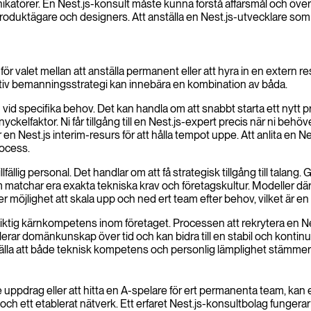
atörer. En Nest.js-konsult måste kunna förstå affärsmål och övers
produktägare och designers. Att anställa en Nest.js-utvecklare som 
 valet mellan att anställa permanent eller att hyra in en extern re
ffektiv bemanningsstrategi kan innebära en kombination av båda.
n vid specifika behov. Det kan handla om att snabbt starta ett nytt 
en nyckelfaktor. Ni får tillgång till en Nest.js-expert precis när ni beh
n Nest.js interim-resurs för att hålla tempot uppe. Att anlita en Nes
rocess.
ällig personal. Det handlar om att få strategisk tillgång till talan
 matchar era exakta tekniska krav och företagskultur. Modeller där n
er möjlighet att skala upp och ned ert team efter behov, vilket är 
siktig kärnkompetens inom företaget. Processen att rekrytera en Nest
mulerar domänkunskap över tid och kan bidra till en stabil och konti
tälla att både teknisk kompetens och personlig lämplighet stämmer
re uppdrag eller att hitta en A-spelare för ert permanenta team, kan
ch ett etablerat nätverk. Ett erfaret Nest.js-konsultbolag fungerar 