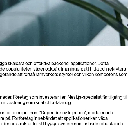
ektur och modulära designprinciper.
 bygga skalbara och effektiva backend-applikationer. Detta
nde populariteten växer också utmaningen: att hitta och rekrytera
 det avgörande att förstå ramverkets styrkor och vilken kompetens som
nader. Företag som investerar i en Nest.js-specialist får tillgång till
n investering som snabbt betalar sig.
ch inför principer som "Dependency Injection", moduler och
e på. För företag innebär det att applikationer kan växa i
ttja denna struktur för att bygga system som är både robusta och