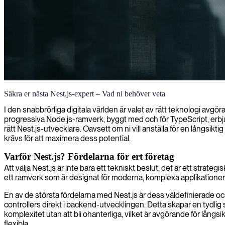
NestJS-backendsutveckling
Säkra er nästa Nest.js-expert – Vad ni behöver veta
Vi tillhandahåller erfarna Nest.js-utvecklare som bygger skalbara, un
I den snabbrörliga digitala världen är valet av rätt teknologi avgö
progressiva Node.js-ramverk, byggt med och för TypeScript, erbju
rätt Nest.js-utvecklare. Oavsett om ni vill anställa för en långsikt
krävs för att maximera dess potential.
Varför Nest.js? Fördelarna för ert företag
Att välja Nest.js är inte bara ett tekniskt beslut, det är ett strateg
ett ramverk som är designat för moderna, komplexa applikationer.
En av de största fördelarna med Nest.js är dess väldefinierade oc
controllers direkt i backend-utvecklingen. Detta skapar en tydlig s
komplexitet utan att bli ohanterliga, vilket är avgörande för lång
flexibla.