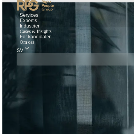
Services
Expertis
Industrier
Cases & Insights
För kandidater
Om oss
SV