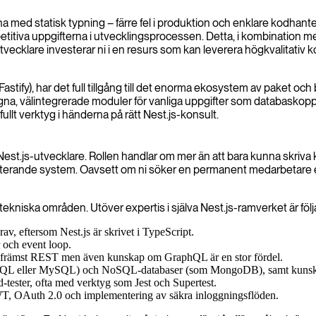
rna med statisk typning – färre fel i produktion och enklare kodha
iva uppgifterna i utvecklingsprocessen. Detta, i kombination med
cklare investerar ni i en resurs som kan leverera högkvalitativ kod 
stify), har det full tillgång till det enorma ekosystem av paket och 
 egna, välintegrerade moduler för vanliga uppgifter som databaskop
ftfullt verktyg i händerna på rätt Nest.js-konsult.
 Nest.js-utvecklare. Rollen handlar om mer än att bara kunna skriva k
erande system. Oavsett om ni söker en permanent medarbetare eller
 tekniska områden. Utöver expertis i själva Nest.js-ramverket är f
v, eftersom Nest.js är skrivet i TypeScript.
 och event loop.
r, främst REST men även kunskap om GraphQL är en stor fördel.
eSQL eller MySQL) och NoSQL-databaser (som MongoDB), samt kun
d-tester, ofta med verktyg som Jest och Supertest.
WT, OAuth 2.0 och implementering av säkra inloggningsflöden.