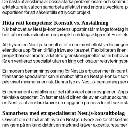
De bästa utvecklarna är också starka problemlösare och kommunik
arkitekturella val och samarbeta effektivt med andra utvecklare, 
expertisen för att säkerställa ett lyckat projekt.
Hitta rätt kompetens: Konsult vs. Anställning
När behovet av Nest.js-kompetens uppstår står många företag inför
helt på er unika situation, era projekt och långsiktiga mål. En e
Att hyra in en Nest.js-konsult är ofta den mest effektiva lösninge
eller täcka upp för en tillfällig frånvaro i teamet. Flexibiliteten är 
projektbaserat arbete, arkitekturgranskningar eller när ni behöver e
får en verifierad specialist utan en lång och osäker rekryteringsp
En modern bemanningslösning för Nest.js erbjuder mer än bara tillf
frilansande specialister kan ni snabbt hitta en Nest.js-konsult som
påskrivet minimerar er risk. Denna typ av Nest.js-bemanning ger 
En permanent anställning är det rätta valet när ni bygger en lång
tekniska kapacitet. En fast anställd blir en del av er kultur, acku
en Nest.js-utvecklare kräver en noggrann process för att säkers
Samarbeta med ett specialiserat Nest.js-konsultbolag
Oavsett om ert mål är att hyra en Nest.js-utvecklare för ett korta
navigera på en kandidatdriven marknad kräver expertis, resurser o