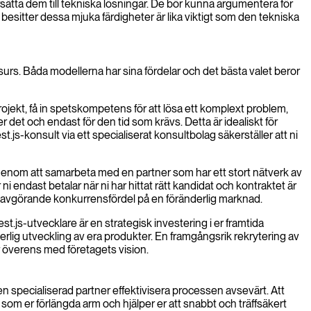
ätta dem till tekniska lösningar. De bör kunna argumentera för
besitter dessa mjuka färdigheter är lika viktigt som den tekniska
surs. Båda modellerna har sina fördelar och det bästa valet beror
projekt, få in spetskompetens för att lösa ett komplext problem,
över det och endast för den tid som krävs. Detta är idealiskt för
t.js-konsult via ett specialiserat konsultbolag säkerställer att ni
g. Genom att samarbeta med en partner som har ett stort nätverk av
i endast betalar när ni har hittat rätt kandidat och kontraktet är
en avgörande konkurrensfördel på en föränderlig marknad.
.js-utvecklare är en strategisk investering i er framtida
nuerlig utveckling av era produkter. En framgångsrik rekrytering av
 överens med företagets vision.
 en specialiserad partner effektivisera processen avsevärt. Att
som er förlängda arm och hjälper er att snabbt och träffsäkert