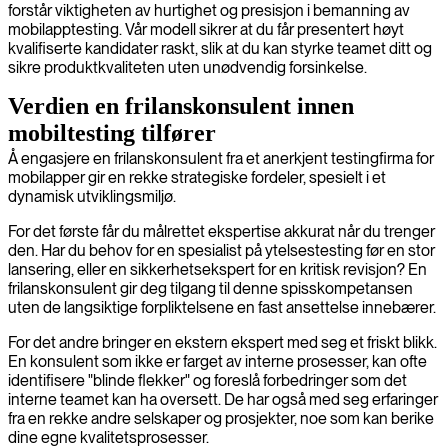
forstår viktigheten av hurtighet og presisjon i bemanning av
mobilapptesting. Vår modell sikrer at du får presentert høyt
kvalifiserte kandidater raskt, slik at du kan styrke teamet ditt og
sikre produktkvaliteten uten unødvendig forsinkelse.
Verdien en frilanskonsulent innen
mobiltesting tilfører
Å engasjere en frilanskonsulent fra et anerkjent testingfirma for
mobilapper gir en rekke strategiske fordeler, spesielt i et
dynamisk utviklingsmiljø.
For det første får du målrettet ekspertise akkurat når du trenger
den. Har du behov for en spesialist på ytelsestesting før en stor
lansering, eller en sikkerhetsekspert for en kritisk revisjon? En
frilanskonsulent gir deg tilgang til denne spisskompetansen
uten de langsiktige forpliktelsene en fast ansettelse innebærer.
For det andre bringer en ekstern ekspert med seg et friskt blikk.
En konsulent som ikke er farget av interne prosesser, kan ofte
identifisere "blinde flekker" og foreslå forbedringer som det
interne teamet kan ha oversett. De har også med seg erfaringer
fra en rekke andre selskaper og prosjekter, noe som kan berike
dine egne kvalitetsprosesser.