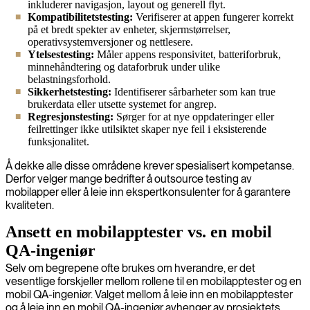
inkluderer navigasjon, layout og generell flyt.
Kompatibilitetstesting:
Verifiserer at appen fungerer korrekt
på et bredt spekter av enheter, skjermstørrelser,
operativsystemversjoner og nettlesere.
Ytelsestesting:
Måler appens responsivitet, batteriforbruk,
minnehåndtering og dataforbruk under ulike
belastningsforhold.
Sikkerhetstesting:
Identifiserer sårbarheter som kan true
brukerdata eller utsette systemet for angrep.
Regresjonstesting:
Sørger for at nye oppdateringer eller
feilrettinger ikke utilsiktet skaper nye feil i eksisterende
funksjonalitet.
Å dekke alle disse områdene krever spesialisert kompetanse.
Derfor velger mange bedrifter å outsource testing av
mobilapper eller å leie inn ekspertkonsulenter for å garantere
kvaliteten.
Ansett en mobilapptester vs. en mobil
QA-ingeniør
Selv om begrepene ofte brukes om hverandre, er det
vesentlige forskjeller mellom rollene til en mobilapptester og en
mobil QA-ingeniør. Valget mellom å leie inn en mobilapptester
og å leie inn en mobil QA-ingeniør avhenger av prosjektets