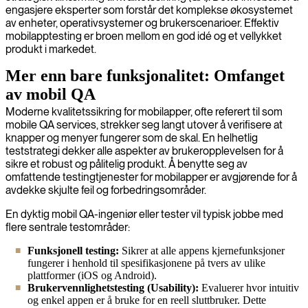
engasjere eksperter som forstår det komplekse økosystemet
av enheter, operativsystemer og brukerscenarioer. Effektiv
mobilapptesting er broen mellom en god idé og et vellykket
produkt i markedet.
Mer enn bare funksjonalitet: Omfanget
av mobil QA
Moderne kvalitetssikring for mobilapper, ofte referert til som
mobile QA services, strekker seg langt utover å verifisere at
knapper og menyer fungerer som de skal. En helhetlig
teststrategi dekker alle aspekter av brukeropplevelsen for å
sikre et robust og pålitelig produkt. Å benytte seg av
omfattende testingtjenester for mobilapper er avgjørende for å
avdekke skjulte feil og forbedringsområder.
En dyktig mobil QA-ingeniør eller tester vil typisk jobbe med
flere sentrale testområder:
Funksjonell testing:
Sikrer at alle appens kjernefunksjoner
fungerer i henhold til spesifikasjonene på tvers av ulike
plattformer (iOS og Android).
Brukervennlighetstesting (Usability):
Evaluerer hvor intuitiv
og enkel appen er å bruke for en reell sluttbruker. Dette