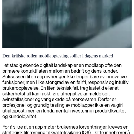
Mobilapplikasjonstesting
Den kritiske rollen mobilapptesting spiller i dagens marked
Vi validerer mobilapplikasjonene dine på tvers av enheter og
I et stadig økende digitalt landskap er en mobilapp ofte den
plattformer, og sikrer at de leverer sømløs ytelse, intuitive
primære kontaktflaten mellom en bedrift og dens kunder.
brukeropplevelser og feilfri funksjonalitet før lansering i markedet.
Suksessen til en app avhenger ikke lenger bare av innovative
funksjoner, men i like stor grad av en feilfri, responsiv og intuitiv
brukeropplevelse. En liten teknisk feil, treg lastetid eller et
sikkerhetshull kan raskt føre til negative anmeldelser,
avinstallasjoner og varig skade på merkevaren. Derfor er
profesjonell og grundig testing av mobilapper ikke en valgfri
utgiftspost, men en fundamental investering i produktkvalitet
og kundelojalitet.
For å sikre at en app møter brukernes forventninger, kreves en
strategisk tilnærming til kvalitetssikring (QA). Dette innebærer å