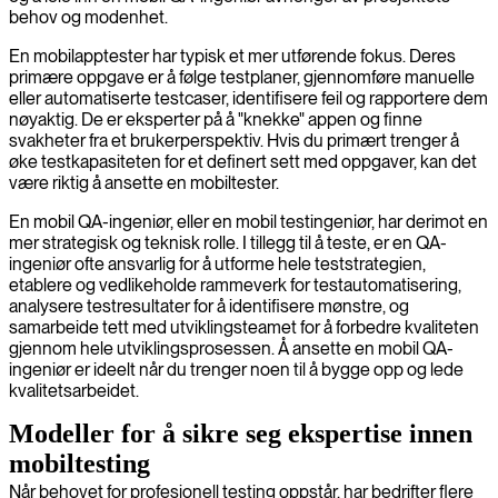
behov og modenhet.
En mobilapptester har typisk et mer utførende fokus. Deres
primære oppgave er å følge testplaner, gjennomføre manuelle
eller automatiserte testcaser, identifisere feil og rapportere dem
nøyaktig. De er eksperter på å "knekke" appen og finne
svakheter fra et brukerperspektiv. Hvis du primært trenger å
øke testkapasiteten for et definert sett med oppgaver, kan det
være riktig å ansette en mobiltester.
En mobil QA-ingeniør, eller en mobil testingeniør, har derimot en
mer strategisk og teknisk rolle. I tillegg til å teste, er en QA-
ingeniør ofte ansvarlig for å utforme hele teststrategien,
etablere og vedlikeholde rammeverk for testautomatisering,
analysere testresultater for å identifisere mønstre, og
samarbeide tett med utviklingsteamet for å forbedre kvaliteten
gjennom hele utviklingsprosessen. Å ansette en mobil QA-
ingeniør er ideelt når du trenger noen til å bygge opp og lede
kvalitetsarbeidet.
Modeller for å sikre seg ekspertise innen
mobiltesting
Når behovet for profesjonell testing oppstår, har bedrifter flere