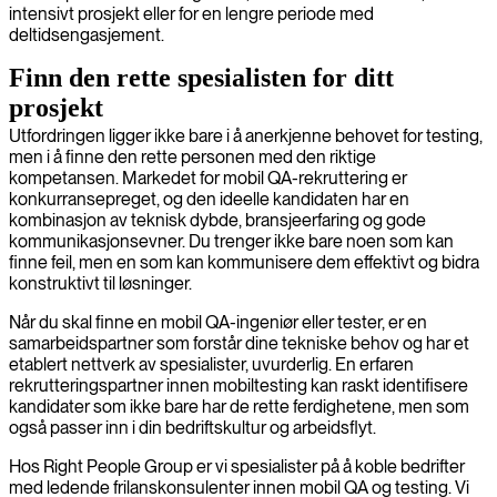
intensivt prosjekt eller for en lengre periode med
deltidsengasjement.
Finn den rette spesialisten for ditt
prosjekt
Utfordringen ligger ikke bare i å anerkjenne behovet for testing,
men i å finne den rette personen med den riktige
kompetansen. Markedet for mobil QA-rekruttering er
konkurransepreget, og den ideelle kandidaten har en
kombinasjon av teknisk dybde, bransjeerfaring og gode
kommunikasjonsevner. Du trenger ikke bare noen som kan
finne feil, men en som kan kommunisere dem effektivt og bidra
konstruktivt til løsninger.
Når du skal finne en mobil QA-ingeniør eller tester, er en
samarbeidspartner som forstår dine tekniske behov og har et
etablert nettverk av spesialister, uvurderlig. En erfaren
rekrutteringspartner innen mobiltesting kan raskt identifisere
kandidater som ikke bare har de rette ferdighetene, men som
også passer inn i din bedriftskultur og arbeidsflyt.
Hos Right People Group er vi spesialister på å koble bedrifter
med ledende frilanskonsulenter innen mobil QA og testing. Vi