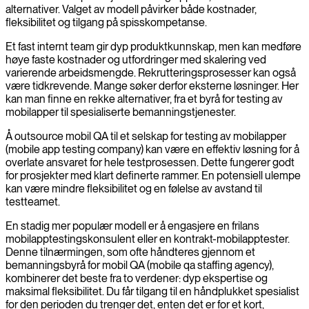
alternativer. Valget av modell påvirker både kostnader,
fleksibilitet og tilgang på spisskompetanse.
Et fast internt team gir dyp produktkunnskap, men kan medføre
høye faste kostnader og utfordringer med skalering ved
varierende arbeidsmengde. Rekrutteringsprosesser kan også
være tidkrevende. Mange søker derfor eksterne løsninger. Her
kan man finne en rekke alternativer, fra et byrå for testing av
mobilapper til spesialiserte bemanningstjenester.
Å outsource mobil QA til et selskap for testing av mobilapper
(mobile app testing company) kan være en effektiv løsning for å
overlate ansvaret for hele testprosessen. Dette fungerer godt
for prosjekter med klart definerte rammer. En potensiell ulempe
kan være mindre fleksibilitet og en følelse av avstand til
testteamet.
En stadig mer populær modell er å engasjere en frilans
mobilapptestingskonsulent eller en kontrakt-mobilapptester.
Denne tilnærmingen, som ofte håndteres gjennom et
bemanningsbyrå for mobil QA (mobile qa staffing agency),
kombinerer det beste fra to verdener: dyp ekspertise og
maksimal fleksibilitet. Du får tilgang til en håndplukket spesialist
for den perioden du trenger det, enten det er for et kort,