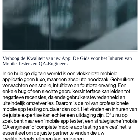
Testen van mobiele applicaties
Verhoog de Kwaliteit van uw App: De Gids voor het Inhuren van
Mobile Testers en QA-Engineers
Wij valideren uw mobiele applicaties op verschillende apparaten en
platforms, en zorgen ervoor dat ze naadloze prestaties, intuïtieve
In de huidige digitale wereld is een vlekkeloze mobiele
gebruikerservaringen en foutloze functionaliteit leveren voordat ze
applicatie geen luxe, maar een absolute noodzaak. Gebruikers
op de markt worden gebracht.
verwachten een snelle, intuïtieve en foutloze ervaring. Een
enkele bug of een slechte gebruikersinterface kan leiden tot
negatieve recensies, dalende gebruikerstevredenheid en
uiteindelijk omzetverlies. Daarom is de rol van professionele
mobile app testing crucialer dan ooit. Het vinden en inhuren van
de juiste expertise kan echter een uitdaging zijn. Of u nu op
zoek bent naar een ‘mobile app tester’, een strategische ‘mobile
QA engineer’ of complete ‘mobile app testing services’, het is
essentieel om de juiste partner te vinden die uw
kwaliteitsdoelstellingen kan realiseren.