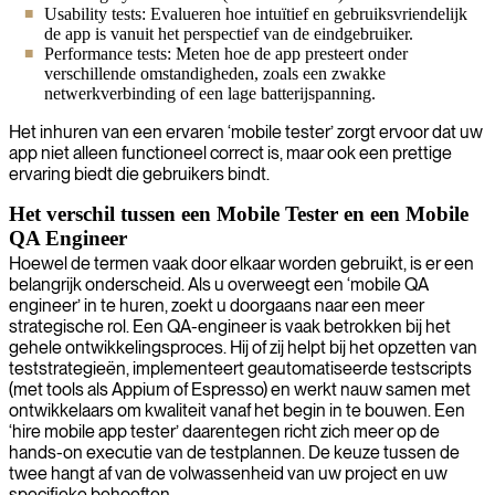
Usability tests: Evalueren hoe intuïtief en gebruiksvriendelijk
de app is vanuit het perspectief van de eindgebruiker.
Performance tests: Meten hoe de app presteert onder
verschillende omstandigheden, zoals een zwakke
netwerkverbinding of een lage batterijspanning.
Het inhuren van een ervaren ‘mobile tester’ zorgt ervoor dat uw
app niet alleen functioneel correct is, maar ook een prettige
ervaring biedt die gebruikers bindt.
Het verschil tussen een Mobile Tester en een Mobile
QA Engineer
Hoewel de termen vaak door elkaar worden gebruikt, is er een
belangrijk onderscheid. Als u overweegt een ‘mobile QA
engineer’ in te huren, zoekt u doorgaans naar een meer
strategische rol. Een QA-engineer is vaak betrokken bij het
gehele ontwikkelingsproces. Hij of zij helpt bij het opzetten van
teststrategieën, implementeert geautomatiseerde testscripts
(met tools als Appium of Espresso) en werkt nauw samen met
ontwikkelaars om kwaliteit vanaf het begin in te bouwen. Een
‘hire mobile app tester’ daarentegen richt zich meer op de
hands-on executie van de testplannen. De keuze tussen de
twee hangt af van de volwassenheid van uw project en uw
specifieke behoeften.