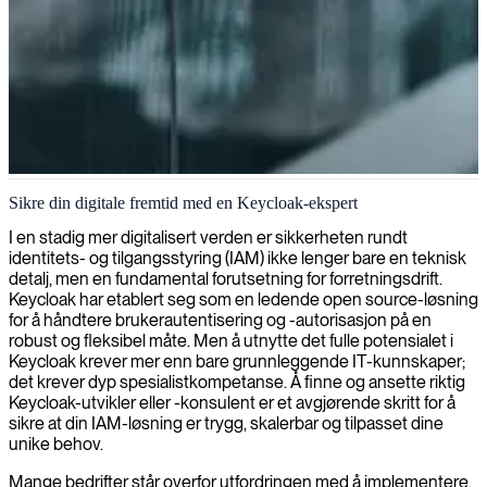
Keycloak identitets- og tilgangsstyring
Sikre din digitale fremtid med en Keycloak-ekspert
Vi tilbyr spesialisert Keycloak-kompetanse for å hjelpe deg med å
I en stadig mer digitalisert verden er sikkerheten rundt
implementere robuste løsninger for identitets- og tilgangsstyring som
identitets- og tilgangsstyring (IAM) ikke lenger bare en teknisk
beskytter dine digitale verdier samtidig som brukeropplevelsen
detalj, men en fundamental forutsetning for forretningsdrift.
forbedres.
Keycloak har etablert seg som en ledende open source-løsning
for å håndtere brukerautentisering og -autorisasjon på en
robust og fleksibel måte. Men å utnytte det fulle potensialet i
Keycloak krever mer enn bare grunnleggende IT-kunnskaper;
det krever dyp spesialistkompetanse. Å finne og ansette riktig
Keycloak-utvikler eller -konsulent er et avgjørende skritt for å
sikre at din IAM-løsning er trygg, skalerbar og tilpasset dine
unike behov.
Mange bedrifter står overfor utfordringen med å implementere,