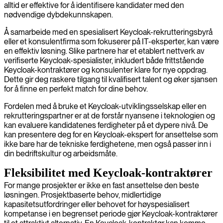
alltid er effektive for å identifisere kandidater med den
nødvendige dybdekunnskapen.
Å samarbeide med en spesialisert Keycloak-rekrutteringsbyrå
eller et konsulentfirma som fokuserer på IT-eksperter, kan være
en effektiv løsning. Slike partnere har et etablert nettverk av
verifiserte Keycloak-spesialister, inkludert både frittstående
Keycloak-kontraktører og konsulenter klare for nye oppdrag.
Dette gir deg raskere tilgang til kvalifisert talent og øker sjansen
for å finne en perfekt match for dine behov.
Fordelen med å bruke et Keycloak-utviklingsselskap eller en
rekrutteringspartner er at de forstår nyansene i teknologien og
kan evaluere kandidatenes ferdigheter på et dypere nivå. De
kan presentere deg for en Keycloak-ekspert for ansettelse som
ikke bare har de tekniske ferdighetene, men også passer inn i
din bedriftskultur og arbeidsmåte.
Fleksibilitet med Keycloak-kontraktører
For mange prosjekter er ikke en fast ansettelse den beste
løsningen. Prosjektbaserte behov, midlertidige
kapasitetsutfordringer eller behovet for høyspesialisert
kompetanse i en begrenset periode gjør Keycloak-kontraktører