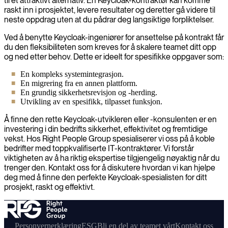
til et attraktivt alternativ. En Keycloak-kontraktør kan komme
raskt inn i prosjektet, levere resultater og deretter gå videre til
neste oppdrag uten at du pådrar deg langsiktige forpliktelser.
Ved å benytte Keycloak-ingeniører for ansettelse på kontrakt får
du den fleksibiliteten som kreves for å skalere teamet ditt opp
og ned etter behov. Dette er ideelt for spesifikke oppgaver som:
En kompleks systemintegrasjon.
En migrering fra en annen plattform.
En grundig sikkerhetsrevisjon og -herding.
Utvikling av en spesifikk, tilpasset funksjon.
Å finne den rette Keycloak-utvikleren eller -konsulenten er en
investering i din bedrifts sikkerhet, effektivitet og fremtidige
vekst. Hos Right People Group spesialiserer vi oss på å koble
bedrifter med toppkvalifiserte IT-kontraktører. Vi forstår
viktigheten av å ha riktig ekspertise tilgjengelig nøyaktig når du
trenger den. Kontakt oss for å diskutere hvordan vi kan hjelpe
deg med å finne den perfekte Keycloak-spesialisten for ditt
prosjekt, raskt og effektivt.
Personvernerklæring
ESG
Bli en del av teamet vårt
Kontakt oss