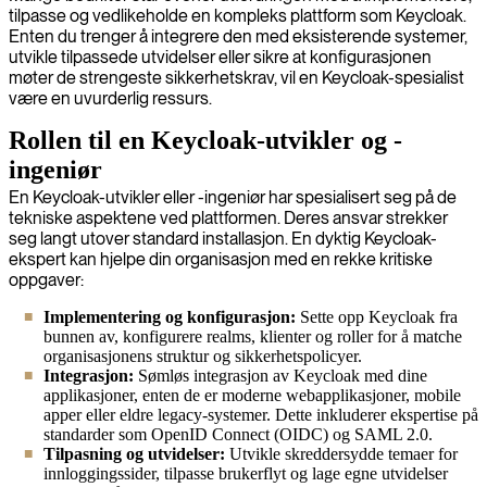
tilpasse og vedlikeholde en kompleks plattform som Keycloak.
Enten du trenger å integrere den med eksisterende systemer,
utvikle tilpassede utvidelser eller sikre at konfigurasjonen
møter de strengeste sikkerhetskrav, vil en Keycloak-spesialist
være en uvurderlig ressurs.
Rollen til en Keycloak-utvikler og -
ingeniør
En Keycloak-utvikler eller -ingeniør har spesialisert seg på de
tekniske aspektene ved plattformen. Deres ansvar strekker
seg langt utover standard installasjon. En dyktig Keycloak-
ekspert kan hjelpe din organisasjon med en rekke kritiske
oppgaver:
Implementering og konfigurasjon:
Sette opp Keycloak fra
bunnen av, konfigurere realms, klienter og roller for å matche
organisasjonens struktur og sikkerhetspolicyer.
Integrasjon:
Sømløs integrasjon av Keycloak med dine
applikasjoner, enten de er moderne webapplikasjoner, mobile
apper eller eldre legacy-systemer. Dette inkluderer ekspertise på
standarder som OpenID Connect (OIDC) og SAML 2.0.
Tilpasning og utvidelser:
Utvikle skreddersydde temaer for
innloggingssider, tilpasse brukerflyt og lage egne utvidelser