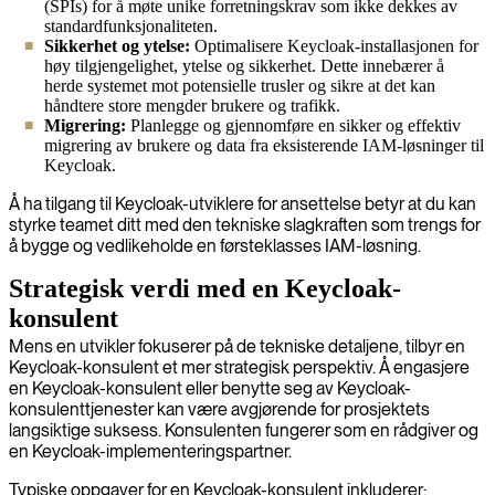
(SPIs) for å møte unike forretningskrav som ikke dekkes av
standardfunksjonaliteten.
Sikkerhet og ytelse:
Optimalisere Keycloak-installasjonen for
høy tilgjengelighet, ytelse og sikkerhet. Dette innebærer å
herde systemet mot potensielle trusler og sikre at det kan
håndtere store mengder brukere og trafikk.
Migrering:
Planlegge og gjennomføre en sikker og effektiv
migrering av brukere og data fra eksisterende IAM-løsninger til
Keycloak.
Å ha tilgang til Keycloak-utviklere for ansettelse betyr at du kan
styrke teamet ditt med den tekniske slagkraften som trengs for
å bygge og vedlikeholde en førsteklasses IAM-løsning.
Strategisk verdi med en Keycloak-
konsulent
Mens en utvikler fokuserer på de tekniske detaljene, tilbyr en
Keycloak-konsulent et mer strategisk perspektiv. Å engasjere
en Keycloak-konsulent eller benytte seg av Keycloak-
konsulenttjenester kan være avgjørende for prosjektets
langsiktige suksess. Konsulenten fungerer som en rådgiver og
en Keycloak-implementeringspartner.
Typiske oppgaver for en Keycloak-konsulent inkluderer: