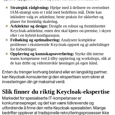
Strategisk rådgivning:
Hjelpe med å definere en overordnet
IAM-strategi som er i tråd med bedriftens mål. Dette kan
inkludere valg av arkitektur, beste praksis for sikkerhet og
planer for fremtidig skalering.
Arkitektur og design:
Desigñe en robust og fremtidsrettet
Keycloak-arkitektur, enten den skal kjøres on-premise, i skyen
eller i en hybrid-konfigurasjon.
Feilsøking og optimalisering:
Analysere komplekse
problemer i eksisterende Keycloak-oppsett og gi anbefalinger
for forbedringer.
Opplæring og kunnskapsoverføring:
Styrke ditt interne
teams kompetanse ved å tilby opplæring og workshops, slik at
de kan drifte og videreutvikle løsningen på egen hånd.
Enten du trenger kortvarig bistand eller en langsiktig partner,
kan Keycloak-konsulenter gi den ekspertisen som sikrer at
investeringen din gir maksimal verdi.
Slik finner du riktig Keycloak-ekspertise
Markedet for spesialiserte IT-kompetanser er
konkurransepreget, og det kan være tidkrevende og
utfordrende å finne den rette Keycloak-spesialisten. Mange
bedrifter opplever at tradisjonelle rekrutteringsprosesser ikke