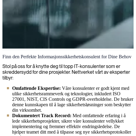
Informasjonssikkerhet
Finn den Perfekte Informasjonssikkerhetskonsulent for Dine Behov
Vi leverer eksperter innen informasjonssikkerhet som styrker din
Stol på oss for å knytte deg til topp IT-konsulenter som er
posisjon mot cybertrusler i en stadig mer digitalisert verden.
skreddersydd for dine prosjekter. Nettverket vårt av eksperter
tilbyr:
Omfattende Ekspertise:
Våre konsulenter er godt kjent med
ulike sikkerhetsrammeverk og teknologier, inkludert ISO
27001, NIST, CIS Controls og GDPR-overholdelse. De bruker
denne kunnskapen til å lage sikkerhetsløsninger som beskytter
din virksomhet.
Dokumentert Track Record:
Med omfattende erfaring i å
lede sikkerhetsprosjekter, sikrer våre konsulenter vellykket
implementering og fremmer effektiv endringsledelse. De
hjelper teamet ditt med å tilpasse seg nye sikkerhetsprotokoller