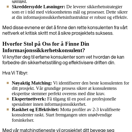
sømløst.
Skreddersydde Løsninger:
De leverer sikkerhetsstrategier
som er i tråd med virksomhetens mål og prosesser. Dette sikrer
at din informasjonssikkerhetsinfrastruktur er robust og effektiv.
Med disse evnene er det å finne den rette konsulenten fra vårt
nettverk et kritisk skritt mot å sikre prosjektets suksess.
Hvorfor Stol på Oss for å Finne Din
Informasjonssikkerhetskonsulent?
Vi knytter deg til erfarne konsulenter som vet hvordan de kan
forbedre din sikkerhetsstilling og effektivisere driften din.
Hva Vi Tilbyr:
Nøyaktig Matching:
Vi identifiserer den beste konsulenten for
ditt prosjekt. Vår grundige prosess sikrer at konsulentens
ekspertise stemmer perfekt overens med dine krav.
Ekspertnettverk:
Få tilgang til en pool av profesjonelle
spesialister innen informasjonssikkerhet.
Raskhet og Effektivitet:
Motta profiler av 2-3 kvalifiserte
konsulenter raskt. Start fremgangen uten unødvendige
forsinkelser.
Med vår matchingtjeneste vil prosjektet ditt bevege seg