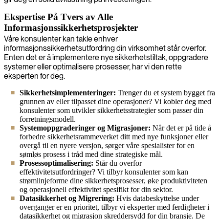
Ekspertise På Tvers av Alle
Informasjonssikkerhetsprosjekter
Våre konsulenter kan takle enhver
informasjonssikkerhetsutfordring din virksomhet står overfor.
Enten det er å implementere nye sikkerhetstiltak, oppgradere
systemer eller optimalisere prosesser, har vi den rette
eksperten for deg.
Sikkerhetsimplementeringer:
Trenger du et system bygget fra
grunnen av eller tilpasset dine operasjoner? Vi kobler deg med
konsulenter som utvikler sikkerhetsstrategier som passer din
forretningsmodell.
Systemoppgraderinger og Migrasjoner:
Når det er på tide å
forbedre sikkerhetsrammeverket ditt med nye funksjoner eller
overgå til en nyere versjon, sørger våre spesialister for en
sømløs prosess i tråd med dine strategiske mål.
Prosessoptimalisering:
Står du overfor
effektivitetsutfordringer? Vi tilbyr konsulenter som kan
strømlinjeforme dine sikkerhetsprosesser, øke produktiviteten
og operasjonell effektivitet spesifikt for din sektor.
Datasikkerhet og Migrering:
Hvis databeskyttelse under
overganger er en prioritet, tilbyr vi eksperter med ferdigheter i
datasikkerhet og migrasjon skreddersydd for din bransje. De