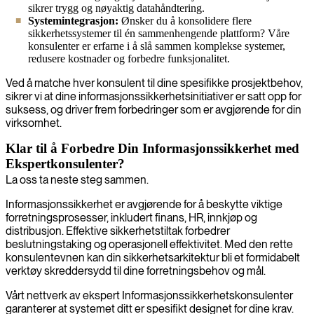
sikrer trygg og nøyaktig datahåndtering.
Systemintegrasjon:
Ønsker du å konsolidere flere
sikkerhetssystemer til én sammenhengende plattform? Våre
konsulenter er erfarne i å slå sammen komplekse systemer,
redusere kostnader og forbedre funksjonalitet.
Ved å matche hver konsulent til dine spesifikke prosjektbehov,
sikrer vi at dine informasjonssikkerhetsinitiativer er satt opp for
suksess, og driver frem forbedringer som er avgjørende for din
virksomhet.
Klar til å Forbedre Din Informasjonssikkerhet med
Ekspertkonsulenter?
La oss ta neste steg sammen.
Informasjonssikkerhet er avgjørende for å beskytte viktige
forretningsprosesser, inkludert finans, HR, innkjøp og
distribusjon. Effektive sikkerhetstiltak forbedrer
beslutningstaking og operasjonell effektivitet. Med den rette
konsulentevnen kan din sikkerhetsarkitektur bli et formidabelt
verktøy skreddersydd til dine forretningsbehov og mål.
Vårt nettverk av ekspert Informasjonssikkerhetskonsulenter
garanterer at systemet ditt er spesifikt designet for dine krav.