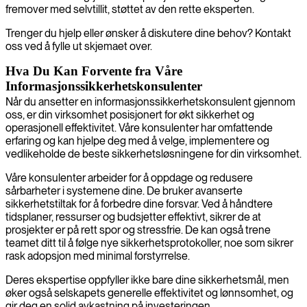
fremover med selvtillit, støttet av den rette eksperten.
Trenger du hjelp eller ønsker å diskutere dine behov? Kontakt
oss ved å fylle ut skjemaet over.
Hva Du Kan Forvente fra Våre
Informasjonssikkerhetskonsulenter
Når du ansetter en informasjonssikkerhetskonsulent gjennom
oss, er din virksomhet posisjonert for økt sikkerhet og
operasjonell effektivitet. Våre konsulenter har omfattende
erfaring og kan hjelpe deg med å velge, implementere og
vedlikeholde de beste sikkerhetsløsningene for din virksomhet.
Våre konsulenter arbeider for å oppdage og redusere
sårbarheter i systemene dine. De bruker avanserte
sikkerhetstiltak for å forbedre dine forsvar. Ved å håndtere
tidsplaner, ressurser og budsjetter effektivt, sikrer de at
prosjekter er på rett spor og stressfrie. De kan også trene
teamet ditt til å følge nye sikkerhetsprotokoller, noe som sikrer
rask adopsjon med minimal forstyrrelse.
Deres ekspertise oppfyller ikke bare dine sikkerhetsmål, men
øker også selskapets generelle effektivitet og lønnsomhet, og
gir deg en solid avkastning på investeringen.