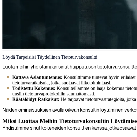
Tietoturva
Löydä Tarpeisiisi Täydellinen Tietoturvakonsultti
Toimitamme tietoturva-asiantuntijoita, jotka vahvistavat kyberturvallis
Luota meihin yhdistämään sinut huipputason tietoturvakonsultteih
Kattava Asiantuntemus:
Konsulttimme tuntevat hyvin erilaiset
tietoturvaratkaisuja, jotka suojaavat liiketoimintaasi.
Todistettu Kokemus:
Konsulteillamme on laaja kokemus tietotur
uusiin tietoturvaprotokolliin saumattomasti.
Räätälöidyt Ratkaisut:
He tarjoavat tietoturvastrategioita, jotka
Näiden ominaisuuksien avulla oikean konsultin löytäminen verko
Miksi Luottaa Meihin Tietoturvakonsultin Löytämise
Yhdistämme sinut kokeneiden konsulttien kanssa, jotka osaavat pa