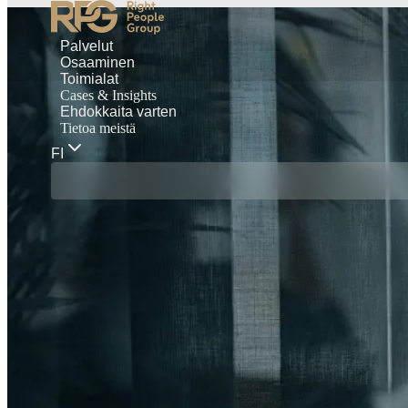
Palvelut
Osaaminen
Toimialat
Cases & Insights
Ehdokkaita varten
Tietoa meistä
FI