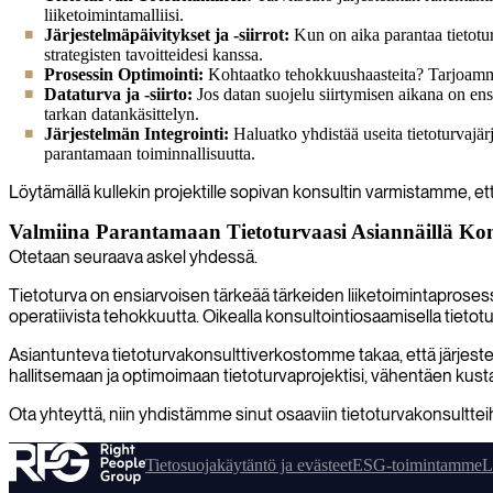
liiketoimintamalliisi.
Järjestelmäpäivitykset ja -siirrot:
Kun on aika parantaa tietotur
strategisten tavoitteidesi kanssa.
Prosessin Optimointi:
Kohtaatko tehokkuushaasteita? Tarjoamme ko
Dataturva ja -siirto:
Jos datan suojelu siirtymisen aikana on ensis
tarkan datankäsittelyn.
Järjestelmän Integrointi:
Haluatko yhdistää useita tietoturvajä
parantamaan toiminnallisuutta.
Löytämällä kullekin projektille sopivan konsultin varmistamme, että
Valmiina Parantamaan Tietoturvaasi Asiannäillä Kon
Otetaan seuraava askel yhdessä.
Tietoturva on ensiarvoisen tärkeää tärkeiden liiketoimintaproses
operatiivista tehokkuutta. Oikealla konsultointiosaamisella tietoturv
Asiantunteva tietoturvakonsulttiverkostomme takaa, että järjestel
hallitsemaan ja optimoimaan tietoturvaprojektisi, vähentäen kusta
Ota yhteyttä, niin yhdistämme sinut osaaviin tietoturvakonsultteihi
Tietosuojakäytäntö ja evästeet
ESG-toimintamme
L