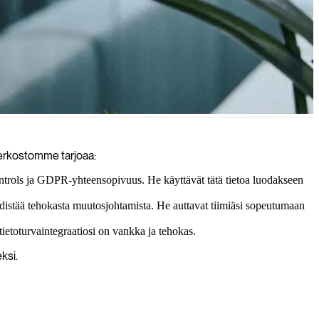
verkostomme tarjoaa:
ntrols ja GDPR-yhteensopivuus. He käyttävät tätä tietoa luodakseen
distää tehokasta muutosjohtamista. He auttavat tiimiäsi sopeutumaan
ä tietoturvaintegraatiosi on vankka ja tehokas.
ksi.