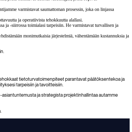
tuntijamme varmistavat saumattoman prosessin, joka on linjassa
avuutta ja operatiivista tehokkuutta alallasi.
a ja -siirrossa toimialasi tarpeisiin. He varmistavat turvallisen ja
a yhdistämään monimutkaisia järjestelmiä, vähentämään kustannuksia ja
in.
 Tehokkaat tietoturvatoimenpiteet parantavat päätöksentekoa ja
yksesi tarpeisiin ja tavoitteisiin.
ce-asiantuntemusta ja strategista projektinhallintaa autamme
.