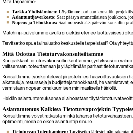
Mitä Tarjoamme:
Tarkka Yhdistäminen:
Löydämme parhaan konsultin projektiisi.
Asiantuntijaverkosto:
Saat pääsyn ammattilaisten joukkoon, jotka
Nopeus ja Tehokkuus:
Saat nopeasti 2-3 pätevän konsultin profi
Matching-palvelumme avulla projektisi etenee luottavaisesti oikea
Tarvitsetko apua tai haluatko keskustella tarpeistasi? Ota yhteyttä
Mitä Odottaa Tietoturvakonsulteiltamme
Kun palkkaat tietoturvakonsultin kauttamme, yrityksesi on valmiim
valitsemaan, toteuttamaan ja ylläpitämään parhaat tietoturvaratkai
Konsulttimme työskentelevät järjestelmiesi haavoittuvuuksien hav
aikatauluja, resursseja ja budjetteja tehokkaasti, he varmistavat, 
varmistaen nopean omaksumisen minimaalisella häiriöllä.
Heidän asiantuntemuksensa ei ainoastaan täytä tietoturvatavoitte
Asiantuntemus Kaikissa Tietoturvaprojektin Tyypeis
Konsulttimme voivat ratkaista minkä tahansa tietoturvahaasteen, 
optimointi, meillä on oikea asiantuntija sinulle.
Tietoturvan Toteuttaminen:
Tarvitsetko järjestelmän rakentamist