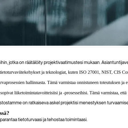
uuttasi uhkia vastaan yhä digitalisoituvassa maailmassa.
in, jotka on räätälöity projektivaatimustesi mukaan. Asiantuntija
 tietoturvaviitekehykset ja teknologiat, kuten ISO 27001, NIST, CIS Co
vaprosessien hallinnasta. Tämä varmistaa onnistuneen toteutuksen ja e
 sopivat liiketoimintatavoitteisiisi ja -prosesseihisi. Tämä varmistaa, ett
stostamme on ratkaiseva askel projektisi menestyksen turvaamise
ssä?
rantaa tietoturvaasi ja tehostaa toimintaasi.