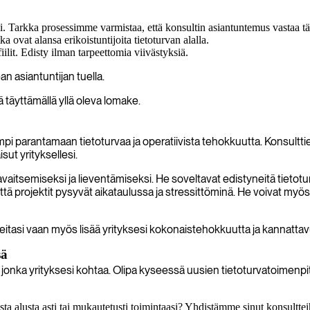
 Tarkka prosessimme varmistaa, että konsultin asiantuntemus vastaa täy
 ovat alansa erikoistuntijoita tietoturvan alalla.
ilit. Edisty ilman tarpeettomia viivästyksiä.
n asiantuntijan tuella.
 täyttämällä yllä oleva lomake.
pi parantamaan tietoturvaa ja operatiivista tehokkuutta. Konsultti
sut yrityksellesi.
aitsemiseksi ja lieventämiseksi. He soveltavat edistyneitä tietotu
että projektit pysyvät aikataulussa ja stressittöminä. He voivat myö
itasi vaan myös lisää yrityksesi kokonaistehokkuutta ja kannattavu
sä
jonka yrityksesi kohtaa. Olipa kyseessä uusien tietoturvatoimenpit
a alusta asti tai mukautetusti toimintaasi? Yhdistämme sinut konsultteihi