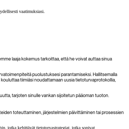
dellisesti vaatimuksiasi.
emme laaja kokemus tarkoittaa, että he voivat auttaa sinua
rvatoimenpiteitä puolustuksesi parantamiseksi. Hallitsemalla
s kouluttaa tiimiäsi noudattamaan uusia tietoturvaprotokollia,
utta, tarjoten sinulle vankan sijoitetun pääoman tuoton.
eiden toteuttaminen, järjestelmien päivittäminen tai prosessien
n, jotka kehittävät tietoturvastrategiat, jotka sopivat