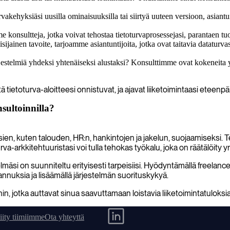
vakehyksiäsi uusilla ominaisuuksilla tai siirtyä uuteen versioon, asian
nsultteja, jotka voivat tehostaa tietoturvaprosessejasi, parantaen tuott
ijainen tavoite, tarjoamme asiantuntijoita, jotka ovat taitavia dataturvass
rjestelmiä yhdeksi yhtenäiseksi alustaksi? Konsulttimme ovat kokeneit
 tietoturva-aloitteesi onnistuvat, ja ajavat liiketoimintaasi eteenpä
sultoinnilla?
sien, kuten talouden, HR:n, hankintojen ja jakelun, suojaamiseksi.
a-arkkitehtuuristasi voi tulla tehokas työkalu, joka on räätälöity yrit
mäsi on suunniteltu erityisesti tarpeisiisi. Hyödyntämällä freelan
nnuksia ja lisäämällä järjestelmän suorituskykyä.
n, jotka auttavat sinua saavuttamaan loistavia liiketoimintatuloksia
iity tiimiimme
Ota yhteyttä