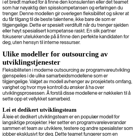
i et bredt marked for å finne den konsulenten eller det teamet
som har nøyaktig den spisskompetansen og erfaringen du
trenger. Denne modellen gir overlegen fleksibilitet og sikrer at
du får tilgang til de beste talentene, ikke bare de som er
tilgjengelige. Dette er spesielt verdifullt når du trenger sjelden
eller høyt spesialisert kompetanse raskt. En slik partner
fokuserer utelukkende på å finne den perfekte kandidaten for
deg, uten hensyn til interne ressurser.
Ulike modeller for outsourcing av
utviklingstjenester
Fleksibiliteten i moderne outsourcing av programvareutvikling
gjenspeiles i de ulike samarbeidsmodellene som er
tilgjengelige. Valget av modell avhenger av prosjektets omfang,
varighet og hvor mye kontroll du ønsker å ha over
utviklingsprosessen. Å forstå disse modellene er nøkkelen til å
sette opp et vellykket samarbeid.
Lei et dedikert utviklingsteam
Å leie et dedikert utviklingsteam er en populær modell for
langsiktige prosjekter. Her setter en programvareleverandør
sammen et team av utviklere, testere og andre spesialister som
jobber eksklusivt for deg. Dette teamet fungerer som en