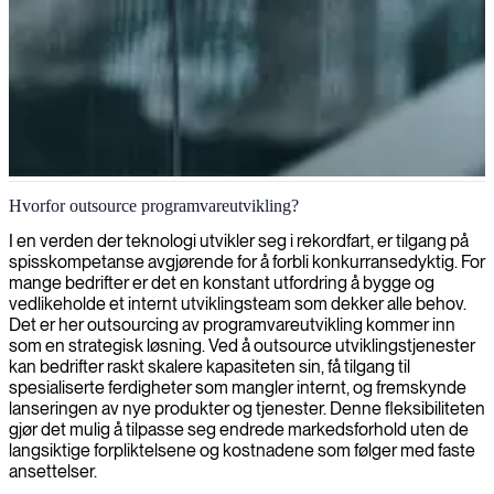
Uavhengig programvareutviklingsoutsourcing
Hvorfor outsource programvareutvikling?
Vi tilbyr ekspertkonsulenter for outsourcing som jobber selvstendig
I en verden der teknologi utvikler seg i rekordfart, er tilgang på
for å optimalisere programvareutviklingsprosessene dine og levere
spisskompetanse avgjørende for å forbli konkurransedyktig. For
vellykkede resultater for virksomheten din.
mange bedrifter er det en konstant utfordring å bygge og
vedlikeholde et internt utviklingsteam som dekker alle behov.
Det er her outsourcing av programvareutvikling kommer inn
som en strategisk løsning. Ved å outsource utviklingstjenester
kan bedrifter raskt skalere kapasiteten sin, få tilgang til
spesialiserte ferdigheter som mangler internt, og fremskynde
lanseringen av nye produkter og tjenester. Denne fleksibiliteten
gjør det mulig å tilpasse seg endrede markedsforhold uten de
langsiktige forpliktelsene og kostnadene som følger med faste
ansettelser.