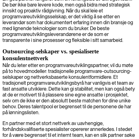
De bør ikke bare levere kode, men også bidra med strategisk
innsikt og proaktiv rådgivning. Når du skal leie et
programvareutviklingsselskap, er det viktig å se etter en
leverandør som har dokumentert erfaring innen din bransje og
med lignende teknologier som du bruker. De beste
programvareutviklingsleverandørene er de som er
transparente i sine prosesser og fleksible i sitt samarbeid.
Outsourcing-selskaper vs. spesialiserte
konsulentnettverk
Når du leter etter en programvareutviklingspartner, vil du møte
på to hovedmodeller: tradisjonelle programvare-outsourcing-
selskaper og nettverksbaserte konsulentformidlere. Et
tradisjonelt programvareutviklingsbyrå har vanligvis et team av
fast ansatte utviklere. Dette kan gi stabilitet, men kan også bety
at de er motivert til å plassere sine egne ansatte i prosjektet,
selv om de ikke er den absolutt beste matchen for dine unike
behov. Deres talentpool er begrenset til de personene de har
på lønningslisten.
En partner med et stort nettverk av uavhengige,
forhåndskvalifiserte spesialister opererer annerledes. I stedet
for å være begrenset til et internt team, kan en slik partner søke