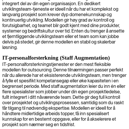
integrert del av din egen organisasjon. En dedikert
utviklingsteam-tjeneste er ideell når du har et komplekst og
langvarig prosjekt som krever dyp domenekunnskap og
kontinuerlig utvikling. Modellen gir høy grad av kontroll og
forutsigbarhet, og teamet blir godt kjent med dine produkter,
systemer og bedriftskultur over tid. Enten du trenger å ansette
et fjerntliggende utviklingsteam eller et team som kan jobbe
delvis på stedet, gir denne modellen en stabil og skalerbar
løsning.
IT-personalforsterkning (Staff Augmentation)
IT-personalforsterkningstjenester er den mest fleksible
modellen for outsourcing. Denne tilnærmingen passer perfekt
når du allerede har et eksisterende utviklingsteam, men trenger
å fylle et spesifikt kompetansegap eller øke kapasiteten i en
begrenset periode. Med staff augmentation leier du inn én eller
flere spesialister som jobber under din egen prosjektledelse,
fullt integrert i ditt nåværende team. Dette gir deg full kontroll
over prosjektet og utviklingsprosessen, samtidig som du raskt
får tilgang til nødvendig ekspertise. Modellen er ideell for å
håndtere midlertidige arbeids topper, få inn spesialisert
kunnskap for en bestemt oppgave, eller for å akselerere et
prosjekt som nærmer seg en tidsfrist.