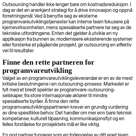
Outsourcing handler ikke lenger bare om kostnadsreduksjon. I
dag er det en anerkjent strategi for å drive innovasjon og oppnå
forretningsmål. Ved å benytte seg av eksterne
programvareutviklingstjenester kan interne team fokusere på
kjernevirksomheten, mens spesialiserte partnere tar seg av de
tekniske utfordringene. Enten det gjelder å utvikle en ny
applikasjon fra bunnen av, modernisere eksisterende systemer
eller forsterke et pågående prosjekt, gir outsourcing en effektiv
vei til resultater.
Finne den rette partneren for
programvareutvikling
Valget av en programvareutviklingsleverandør er en av de mest
kritiske beslutningene i en outsourcing-prosess. Markedet er
fylt med et bredt spekter av programvare-outsourcing-
selskaper, fra store internasjonale aktører til mindre,
spesialiserte byråer. Å finne den rette
programvareutviklingspartneren krever en grundig vurdering
av dine spesifikke behov. Det handler om mer enn bare teknisk
kompetanse; kulturell tilpasning, kommunikasjonsflyt og en
felles forståelse for prosjektets mål er like viktig.
En god partner fungerer som en forlengelse av ditt eget team.