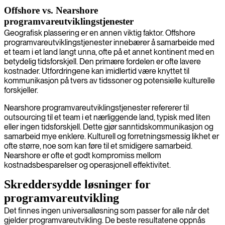
Offshore vs. Nearshore
programvareutviklingstjenester
Geografisk plassering er en annen viktig faktor. Offshore
programvareutviklingstjenester innebærer å samarbeide med
et team i et land langt unna, ofte på et annet kontinent med en
betydelig tidsforskjell. Den primære fordelen er ofte lavere
kostnader. Utfordringene kan imidlertid være knyttet til
kommunikasjon på tvers av tidssoner og potensielle kulturelle
forskjeller.
Nearshore programvareutviklingstjenester refererer til
outsourcing til et team i et nærliggende land, typisk med liten
eller ingen tidsforskjell. Dette gjør sanntidskommunikasjon og
samarbeid mye enklere. Kulturell og forretningsmessig likhet er
ofte større, noe som kan føre til et smidigere samarbeid.
Nearshore er ofte et godt kompromiss mellom
kostnadsbesparelser og operasjonell effektivitet.
Skreddersydde løsninger for
programvareutvikling
Det finnes ingen universalløsning som passer for alle når det
gjelder programvareutvikling. De beste resultatene oppnås