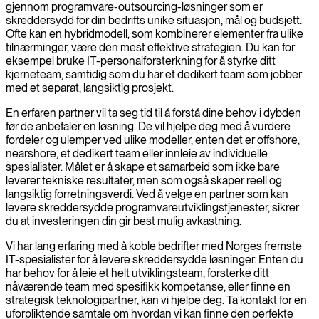
gjennom programvare-outsourcing-løsninger som er
skreddersydd for din bedrifts unike situasjon, mål og budsjett.
Ofte kan en hybridmodell, som kombinerer elementer fra ulike
tilnærminger, være den mest effektive strategien. Du kan for
eksempel bruke IT-personalforsterkning for å styrke ditt
kjerneteam, samtidig som du har et dedikert team som jobber
med et separat, langsiktig prosjekt.
En erfaren partner vil ta seg tid til å forstå dine behov i dybden
før de anbefaler en løsning. De vil hjelpe deg med å vurdere
fordeler og ulemper ved ulike modeller, enten det er offshore,
nearshore, et dedikert team eller innleie av individuelle
spesialister. Målet er å skape et samarbeid som ikke bare
leverer tekniske resultater, men som også skaper reell og
langsiktig forretningsverdi. Ved å velge en partner som kan
levere skreddersydde programvareutviklingstjenester, sikrer
du at investeringen din gir best mulig avkastning.
Vi har lang erfaring med å koble bedrifter med Norges fremste
IT-spesialister for å levere skreddersydde løsninger. Enten du
har behov for å leie et helt utviklingsteam, forsterke ditt
nåværende team med spesifikk kompetanse, eller finne en
strategisk teknologipartner, kan vi hjelpe deg. Ta kontakt for en
uforpliktende samtale om hvordan vi kan finne den perfekte