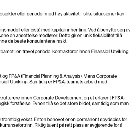
jekter eller perioder med høy aktivitet. I slike situasjoner kan
ingsmodell eller bistå med kapitalinnhenting. Ved å benytte seg av
ne en ansettelse medfører. Dette gir en unik fleksibilitet til å
inne de beste konsulentene raskt.
teamet i en travel periode. Kontraktører innen Finansiell Utvikling
nt og FP&A (Financial Planning & Analysis). Mens Corporate
siell Utvikling. Samtidig er FP&A-teamets arbeid med
ekrutterere innen Corporate Development og et erfarent FP&A-
sk forståelse. Evnen til å se det store bildet, samtidig som man
for fremtidig vekst. Enten behovet er en permanent spydspiss for
kurransefortrinn. Riktig talent på rett plass er avgjørende for å