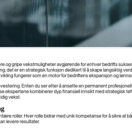
ategi og ytelse.
ere og gripe vekstmuligheter avgjørende for enhver bedrifts suksess
ing; det er en strategisk funksjon dedikert til å skape langsiktig ve
Utvikling fungerer som en motor for bedriftens ekspansjon og lønn
 investering. Enten du ser etter å ansette en permanent profesjonell 
 Disse ekspertene kombinerer dyp finansiell innsikt med strategisk 
idig vekst.
ng
tære roller. Hver rolle bidrar med unik kompetanse for å sikre at båd
an levere resultater.