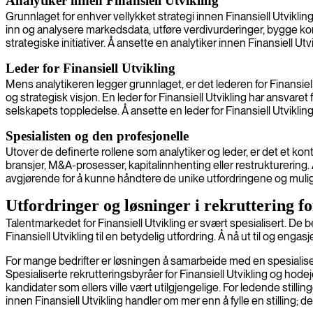
Analytiker innen Finansiell Utvikling
Grunnlaget for enhver vellykket strategi innen Finansiell Utvikling 
inn og analysere markedsdata, utføre verdivurderinger, bygge ko
strategiske initiativer. Å ansette en analytiker innen Finansiell U
Leder for Finansiell Utvikling
Mens analytikeren legger grunnlaget, er det lederen for Finansi
og strategisk visjon. En leder for Finansiell Utvikling har ansvar
selskapets toppledelse. Å ansette en leder for Finansiell Utvikli
Spesialisten og den profesjonelle
Utover de definerte rollene som analytiker og leder, er det et kon
bransjer, M&A-prosesser, kapitalinnhenting eller restrukturering. 
avgjørende for å kunne håndtere de unike utfordringene og muligh
Utfordringer og løsninger i rekruttering fo
Talentmarkedet for Finansiell Utvikling er svært spesialisert. De b
Finansiell Utvikling til en betydelig utfordring. Å nå ut til og en
For mange bedrifter er løsningen å samarbeide med en spesialiser
Spesialiserte rekrutteringsbyråer for Finansiell Utvikling og hode
kandidater som ellers ville vært utilgjengelige. For ledende still
innen Finansiell Utvikling handler om mer enn å fylle en stilling;