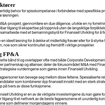
aktører
lertidig behov for spisskompetanse i forbindelse med spesifikke pros
e løsningen.
et M&A-prosjekt, gjennomføre en due diligence, utvikle en ny forretn
ar tilgang til ekspertise på toppnivå uten de langsiktige forpliktelse
 samarbeide med et bemanningsbyrå for Finansiell Utvikling for å f
ideell løsning for å dekke et midlertidig fravær eller for å styrke 
, noe som sikrer kontinuitet og fremdrift i viktige prosjekter.
 og FP&A
ar tette bånd til og overlapper ofte med både Corporate Developme
er partnerskap og allianser, deler de fokusområdet M&A med Finan
 strategiske vurderingene som gjøres innen Finansiell Utvikling.
agpersoner kan bevege seg mellom disse feltene. Spesialiserte r
idater som kombinerer dyp finansiell innsikt med en sterk strategi
kap på tvers av disse funksjonene.
siell Utvikling er en av de viktigste investeringene du kan gjøre 
ir tilgang til et nettverk av de beste fagpersonene et uvurderlig kon
pene som definerer morgendagens vinnere.