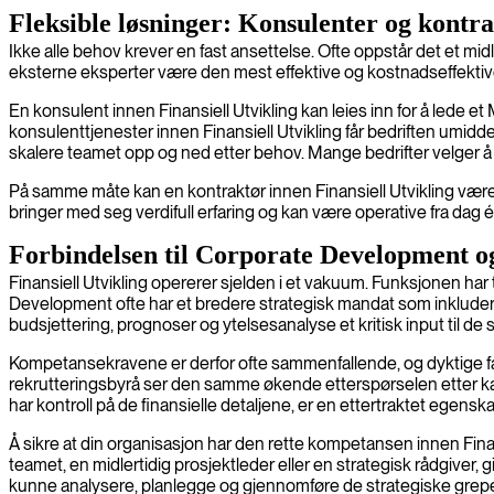
Fleksible løsninger: Konsulenter og kontr
Ikke alle behov krever en fast ansettelse. Ofte oppstår det et mid
eksterne eksperter være den mest effektive og kostnadseffektiv
En konsulent innen Finansiell Utvikling kan leies inn for å lede 
konsulenttjenester innen Finansiell Utvikling får bedriften umiddelb
skalere teamet opp og ned etter behov. Mange bedrifter velger å
På samme måte kan en kontraktør innen Finansiell Utvikling være en 
bringer med seg verdifull erfaring og kan være operative fra dag én
Forbindelsen til Corporate Development
Finansiell Utvikling opererer sjelden i et vakuum. Funksjonen h
Development ofte har et bredere strategisk mandat som inkluder
budsjettering, prognoser og ytelsesanalyse et kritisk input til de
Kompetansekravene er derfor ofte sammenfallende, og dyktige f
rekrutteringsbyrå ser den samme økende etterspørselen etter kand
har kontroll på de finansielle detaljene, er en ettertraktet egens
Å sikre at din organisasjon har den rette kompetansen innen Finan
teamet, en midlertidig prosjektleder eller en strategisk rådgiver, g
kunne analysere, planlegge og gjennomføre de strategiske gre