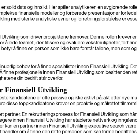
er solid data og innsikt. Her spiller analytikeren en avgjørende rolle
mplekse finansielle modeller og forberede presentasjoner for lede
tvikling med sterke analytiske evner og forretningsforståelse er esse
ell Utvikling som driver prosjektene fremover. Denne rollen kreve
et for å lede teamet, identifisere og evaluere vekstmuligheter, for
ng betyr å finne en person som ikke bare forstår tallene, men som o
tinuerlig behov for å finne spesialister innen Finansiell Utvikling
Å finne profesjonelle innen Finansiell Utvikling som besitter den re
etene din bedrift står overfor.
r Finansiell Utvikling
este kandidatene er ofte passive og ikke aktivt på jakt etter nye mul
gasjere disse toppkandidatene krever en proaktiv og målrettet tilnærm
t partner. En rekrutteringsprosess for Finansiell Utvikling som hå
jegere innen Finansiell Utvikling har etablerte nettverk og inngåend
inger kan en partner innen Finansiell Utvikling executive search væ
 det handler om å finne den rette personen som kan forme bedriftens 