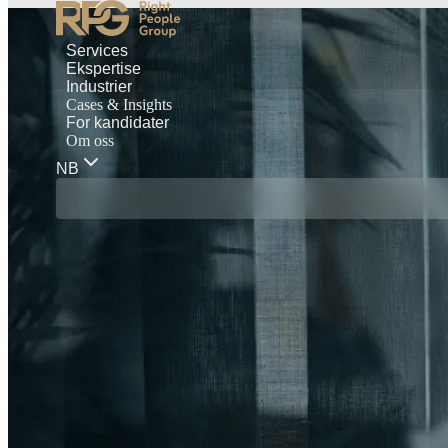
Services
Ekspertise
Industrier
Cases & Insights
For kandidater
Om oss
NB