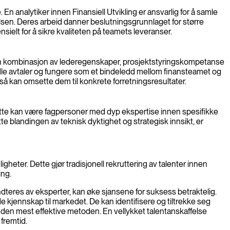
. En analytiker innen Finansiell Utvikling er ansvarlig for å samle
lsen. Deres arbeid danner beslutningsgrunnlaget for større
nsielt for å sikre kvaliteten på teamets leveranser.
r en kombinasjon av lederegenskaper, prosjektstyringskompetanse
handle avtaler og fungere som et bindeledd mellom finansteamet og
gså kan omsette dem til konkrete forretningsresultater.
. Dette kan være fagpersoner med dyp ekspertise innen spesifikke
tte blandingen av teknisk dyktighet og strategisk innsikt, er
igheter. Dette gjør tradisjonell rekruttering av talenter innen
ing.
ndteres av eksperter, kan øke sjansene for suksess betraktelig.
e kjennskap til markedet. De kan identifisere og tiltrekke seg
re den mest effektive metoden. En vellykket talentanskaffelse
fremtid.