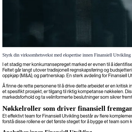
Finansiell analyse og utvikling
Styrk din virksomhetsvekst med ekspertise innen Finansiell Utvikling
Vi tilbyr erfaren finansiell analyse for å optimalisere din forretningsstr
I et stadig mer konkurransepreget marked er evnen til å identifis
Feltet går langt utover tradisjonell regnskapsføring og budsjetter
oppkjøp (M&A), og partnerskap. En sterk avdeling for Finansiell 
Å finne de rette personene til å drive dette arbeidet er en kritisk
et spesifikt prosjekt, er tilgang til riktig kompetanse nøkkelen.
markedsforhold og ta velinformerte beslutninger som sikrer fremt
Nøkkelroller som driver finansiell fremga
Et effektivt team for Finansiell Utvikling består av flere komplemen
forstå disse rollene er det første steget for å bygge et team som k