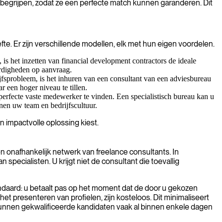
e begrijpen, zodat ze een perfecte match kunnen garanderen. Dit
te. Er zijn verschillende modellen, elk met hun eigen voordelen.
is het inzetten van financial development contractors de ideale
aardigheden op aanvraag.
jfsprobleem, is het inhuren van een consultant van een adviesbureau
 een hoger niveau te tillen.
perfecte vaste medewerker te vinden. Een specialistisch bureau kan u
nnen uw team en bedrijfscultuur.
n impactvolle oplossing kiest.
n onafhankelijk netwerk van freelance consultants. In
specialisten. U krijgt niet de consultant die toevallig
tandaard: u betaalt pas op het moment dat de door u gekozen
t presenteren van profielen, zijn kosteloos. Dit minimaliseert
 kunnen gekwalificeerde kandidaten vaak al binnen enkele dagen