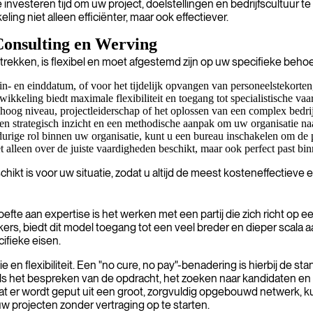
investeren tijd om uw project, doelstellingen en bedrijfscultuur t
ing niet alleen efficiënter, maar ook effectiever.
Consulting en Werving
trekken, is flexibel en moet afgestemd zijn op uw specifieke behoef
n- en einddatum, of voor het tijdelijk opvangen van personeelstekorten, 
wikkeling biedt maximale flexibiliteit en toegang tot specialistische v
hoog niveau, projectleiderschap of het oplossen van een complex bedri
n strategisch inzicht en een methodische aanpak om uw organisatie naar
durige rol binnen uw organisatie, kunt u een bureau inschakelen om de 
et alleen over de juiste vaardigheden beschikt, maar ook perfect past bi
ikt is voor uw situatie, zodat u altijd de meest kosteneffectieve e
te aan expertise is het werken met een partij die zich richt op ee
s, biedt dit model toegang tot een veel breder en dieper scala aan 
cifieke eisen.
en flexibiliteit. Een "no cure, no pay"-benadering is hierbij de s
ls het bespreken van de opdracht, het zoeken naar kandidaten en he
mdat er wordt geput uit een groot, zorgvuldig opgebouwd netwerk,
uw projecten zonder vertraging op te starten.