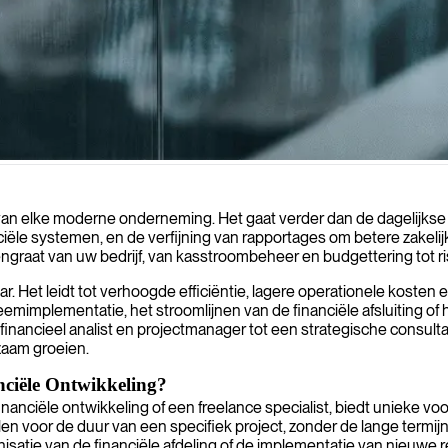
ties te optimaliseren.
eit van elke moderne onderneming. Het gaat verder dan de dagelijk
ële systemen, en de verfijning van rapportages om betere zakelijk
gengraat van uw bedrijf, van kasstroombeheer en budgettering tot
ar. Het leidt tot verhoogde efficiëntie, lagere operationele kosten
emimplementatie, het stroomlijnen van de financiële afsluiting of 
an financieel analist en projectmanager tot een strategische consult
zaam groeien.
ciële Ontwikkeling?
nanciële ontwikkeling of een freelance specialist, biedt unieke vo
halen voor de duur van een specifiek project, zonder de lange termijn 
isatie van de financiële afdeling of de implementatie van nieuwe 