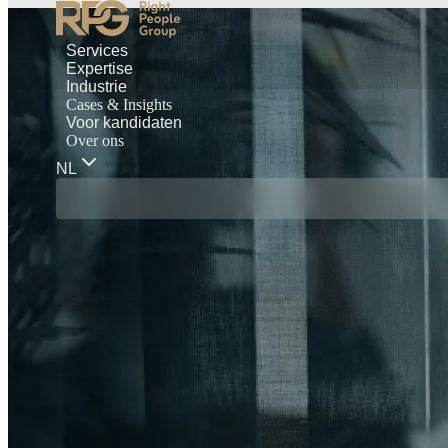
Services
Expertise
Industrie
Cases & Insights
Voor kandidaten
Over ons
NL