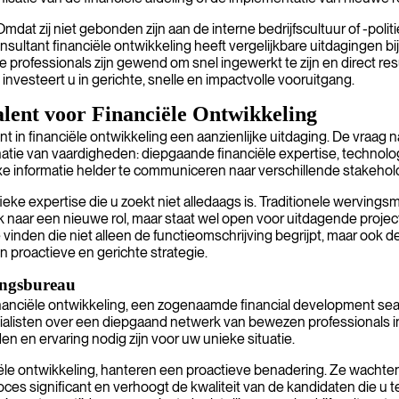
dat zij niet gebonden zijn aan de interne bedrijfscultuur of -politi
ltant financiële ontwikkeling heeft vergelijkbare uitdagingen bij 
fessionals zijn gewend om snel ingewerkt te zijn en direct result
investeert u in gerichte, snelle en impactvolle vooruitgang.
alent voor Financiële Ontwikkeling
ent in financiële ontwikkeling een aanzienlijke uitdaging. De vraag
atie van vaardigheden: diepgaande financiële expertise, technolo
nformatie helder te communiceren naar verschillende stakehol
ieke expertise die u zoekt niet alledaags is. Traditionele wervings
ek naar een nieuwe rol, maar staat wel open voor uitdagende proje
e vinden die niet alleen de functieomschrijving begrijpt, maar ook
n proactieve en gerichte strategie.
ingsbureau
ciële ontwikkeling, een zogenaamde financial development search
ialisten over een diepgaand netwerk van bewezen professionals in
n en ervaring nodig zijn voor uw unieke situatie.
le ontwikkeling, hanteren een proactieve benadering. Ze wachten n
roces significant en verhoogt de kwaliteit van de kandidaten die u 