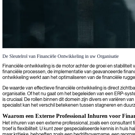
Financiële analyse en ontwikkeling
De Sleutelrol van Financiële Ontwikkeling in uw Organisatie
Wij bieden ervaren financiële analyse om uw bedrijfsstrategie en presta
Financiële ontwikkeling is de motor achter de groei en stabilit
financiële processen, de implementatie van geavanceerde financi
ontwikkeling werkt aan het optimaliseren van de financiële rug
De waarde van effectieve financiële ontwikkeling is direct zichtba
organisatie. Of het nu gaat om het begeleiden van een ERP-syste
is cruciaal. De rollen binnen dit domein zijn divers en variëren v
specialist kan het verschil betekenen tussen stagneren en duur
Waarom een Externe Professional Inhuren voor Finan
Het inhuren van een externe professional, zoals een consultant fi
troef is flexibiliteit. U kunt zeer gespecialiseerde kennis in huis 
maar kritieke, behoeften zoals een bedrijfsovername, een reorgan