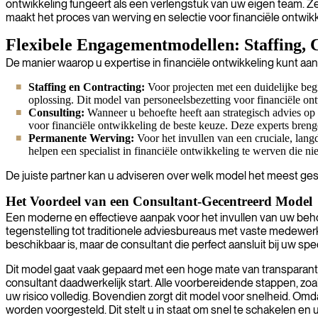
ontwikkeling fungeert als een verlengstuk van uw eigen team. Ze 
maakt het proces van werving en selectie voor financiële ontwikkel
Flexibele Engagementmodellen: Staffing, 
De manier waarop u expertise in financiële ontwikkeling kunt aan
Staffing en Contracting:
Voor projecten met een duidelijke begi
oplossing. Dit model van personeelsbezetting voor financiële ont
Consulting:
Wanneer u behoefte heeft aan strategisch advies op 
voor financiële ontwikkeling de beste keuze. Deze experts brenge
Permanente Werving:
Voor het invullen van een cruciale, lang
helpen een specialist in financiële ontwikkeling te werven die ni
De juiste partner kan u adviseren over welk model het meest gesch
Het Voordeel van een Consultant-Gecentreerd Model
Een moderne en effectieve aanpak voor het invullen van uw behoef
tegenstelling tot traditionele adviesbureaus met vaste medewerker
beschikbaar is, maar de consultant die perfect aansluit bij uw spe
Dit model gaat vaak gepaard met een hoge mate van transparantie 
consultant daadwerkelijk start. Alle voorbereidende stappen, zoa
uw risico volledig. Bovendien zorgt dit model voor snelheid. O
worden voorgesteld. Dit stelt u in staat om snel te schakelen en 