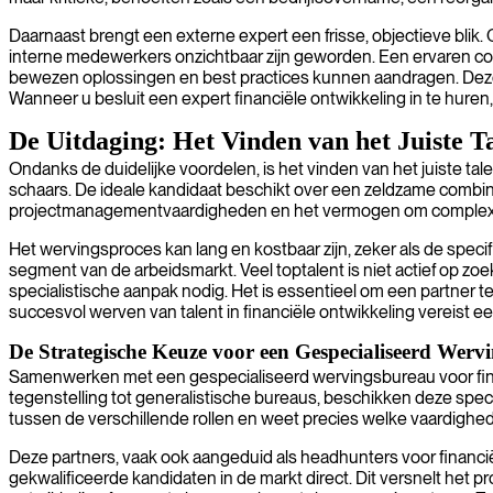
Daarnaast brengt een externe expert een frisse, objectieve blik. Om
interne medewerkers onzichtbaar zijn geworden. Een ervaren consu
bewezen oplossingen en best practices kunnen aandragen. Deze pro
Wanneer u besluit een expert financiële ontwikkeling in te huren, 
De Uitdaging: Het Vinden van het Juiste T
Ondanks de duidelijke voordelen, is het vinden van het juiste tal
schaars. De ideale kandidaat beschikt over een zeldzame combin
projectmanagementvaardigheden en het vermogen om complexe i
Het wervingsproces kan lang en kostbaar zijn, zeker als de specif
segment van de arbeidsmarkt. Veel toptalent is niet actief op zo
specialistische aanpak nodig. Het is essentieel om een partner t
succesvol werven van talent in financiële ontwikkeling vereist ee
De Strategische Keuze voor een Gespecialiseerd Werv
Samenwerken met een gespecialiseerd wervingsbureau voor finan
tegenstelling tot generalistische bureaus, beschikken deze spec
tussen de verschillende rollen en weet precies welke vaardighede
Deze partners, vaak ook aangeduid als headhunters voor financië
gekwalificeerde kandidaten in de markt direct. Dit versnelt het p