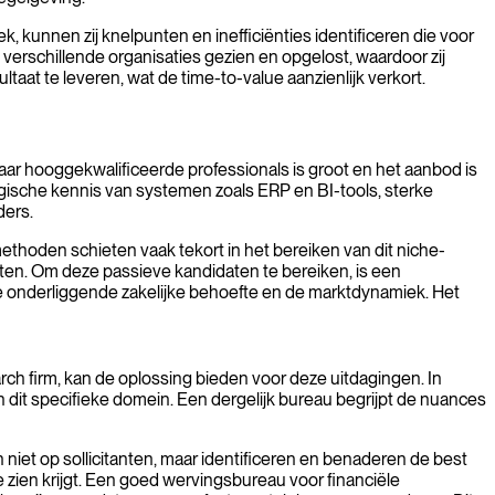
ek, kunnen zij knelpunten en inefficiënties identificeren die voor
verschillende organisaties gezien en opgelost, waardoor zij
aat te leveren, wat de time-to-value aanzienlijk verkort.
 naar hooggekwalificeerde professionals is groot en het aanbod is
gische kennis van systemen zoals ERP en BI-tools, sterke
ders.
methoden schieten vaak tekort in het bereiken van dit niche-
cten. Om deze passieve kandidaten te bereiken, is een
 de onderliggende zakelijke behoefte en de marktdynamiek. Het
 firm, kan de oplossing bieden voor deze uitdagingen. In
 dit specifieke domein. Een dergelijk bureau begrijpt de nuances
iet op sollicitanten, maar identificeren en benaderen de best
te zien krijgt. Een goed wervingsbureau voor financiële