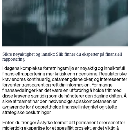
Finansiell rapportering og analyse
Sikre nøyaktighet og innsikt: Slik finner du eksperter på finansiell
rapportering
Vi leverer dyktige ledere innen økonomisk rapportering som kan
styrke de finansielle prosessene dine, etablere essensielle
I dagens komplekse forretningsmiljø er nøyaktig og innsiktsfull
rapporteringsstrukturer og drive fram databaserte beslutninger for
finansiell rapportering mer kritisk enn noensinne. Regulatoriske
din organisasjon.
krav endres kontinuerlig, datamengdene øker, og interessenter
forventer transparent og rettidig informasjon. For mange
finansavdelinger kan det være en utfordring å holde tritt med
disse kravene samtidig som de håndterer den daglige driften. Å
sikre at teamet har den nødvendige spisskompetansen er
avgjørende for å opprettholde finansiell integritet og støtte
strategiske beslutninger.
Enten du trenger å styrke teamet ditt permanent eller ser etter
midlertidig ekspertise for et spesifikt prosjekt, er det viktig å