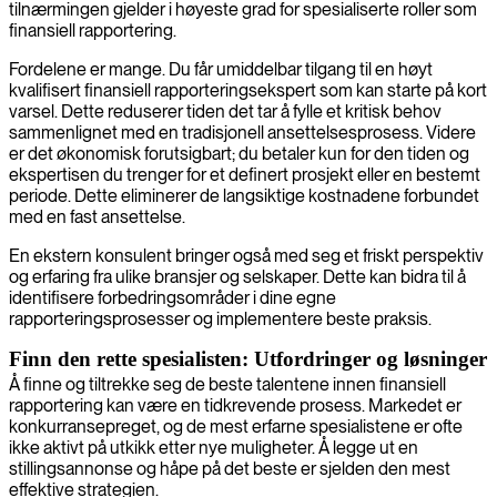
tilnærmingen gjelder i høyeste grad for spesialiserte roller som
finansiell rapportering.
Fordelene er mange. Du får umiddelbar tilgang til en høyt
kvalifisert finansiell rapporteringsekspert som kan starte på kort
varsel. Dette reduserer tiden det tar å fylle et kritisk behov
sammenlignet med en tradisjonell ansettelsesprosess. Videre
er det økonomisk forutsigbart; du betaler kun for den tiden og
ekspertisen du trenger for et definert prosjekt eller en bestemt
periode. Dette eliminerer de langsiktige kostnadene forbundet
med en fast ansettelse.
En ekstern konsulent bringer også med seg et friskt perspektiv
og erfaring fra ulike bransjer og selskaper. Dette kan bidra til å
identifisere forbedringsområder i dine egne
rapporteringsprosesser og implementere beste praksis.
Finn den rette spesialisten: Utfordringer og løsninger
Å finne og tiltrekke seg de beste talentene innen finansiell
rapportering kan være en tidkrevende prosess. Markedet er
konkurransepreget, og de mest erfarne spesialistene er ofte
ikke aktivt på utkikk etter nye muligheter. Å legge ut en
stillingsannonse og håpe på det beste er sjelden den mest
effektive strategien.