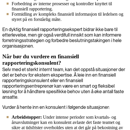
Forbedring av interne prosesser og kontroller knyttet til
finansiell rapportering.
Formidling av kompleks finansiell informasjon til ledelsen og
styret på en forståelig måte.
En dyktig finansiell rapporteringsekspert bidrar ikke bare til
etterlevelse, men gir også verdifull innsikt som kan informere
forretningsstrategien og forbedre beslutningstakingen i hele
organisasjonen.
Når bør du vurdere en finansiell
rapporteringskonsulent?
Selv med et sterkt internt team, kan det oppstå situasjoner der
det er behov for ekstern ekspertise. Å leie inn en finansiell
rapporteringskonsulent eller en finansiell
rapporteringsentreprenør kan være en smart og fleksibel
løsning for å håndtere spesifikke behov uten å øke antall faste
ansatte.
Vurder å hente inn en konsulent i følgende situasjoner:
Arbeidstopper:
Under intense perioder som kvartals- og
årsavslutninger kan en konsulent avlaste det faste teamet og
sikre at tidsfrister overholdes uten at det går på bekostning av