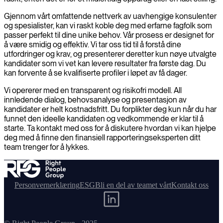
Gjennom vårt omfattende nettverk av uavhengige konsulenter
og spesialister, kan vi raskt koble deg med erfarne fagfolk som
passer perfekt til dine unike behov. Vår prosess er designet for
å være smidig og effektiv. Vi tar oss tid til å forstå dine
utfordringer og krav, og presenterer deretter kun nøye utvalgte
kandidater som vi vet kan levere resultater fra første dag. Du
kan forvente å se kvalifiserte profiler i løpet av få dager.
Vi opererer med en transparent og risikofri modell. All
innledende dialog, behovsanalyse og presentasjon av
kandidater er helt kostnadsfritt. Du forplikter deg kun når du har
funnet den ideelle kandidaten og vedkommende er klar til å
starte. Ta kontakt med oss for å diskutere hvordan vi kan hjelpe
deg med å finne den finansiell rapporteringseksperten ditt
team trenger for å lykkes.
Personvernerklæring
ESG
Bli en del av teamet vårt
Kontakt oss