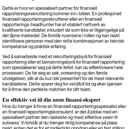
Dette er hvor en spesialisert partner for finansiell
rapporteringsrekruttering kommer inn i bildet. En profesjonell
finansiell rapporteringsrekrutterer eller en finansiell
rapporterings-headhunter har et etablert nettverk av
kvalifiserte kandidater, inkludert de som ikke er tilgjengelige på
det åpne markedet. De forstår nyansene i rollen og kan raskt
identifisere personer med den rette kombinasjonen av teknisk
kompetanse og praktisk erfaring.
Ved å samarbeide med et rekrutteringsbyrå for finansiell
rapportering eller et bemanningsbyrå for finansiell rapportering
som spesialiserer seg på dette feltet, kan du effektivisere hele
prosessen. De tar seg av søk, screening og den første
utvelgelsen, slik at du kun blir presentert for de mest relevante
kandidatene. Dette sparer deg for verdifull tid og øker sjansen
for å finne den perfekte matchen for ditt team.
En effektiv vei til din neste finansi-ekspert
Hvis du trenger å finne en finansiell rapporteringsspesialist eller
en finansiell rapporteringskonsulent, er det å jobbe med en
spesialisert partner den raskeste og mest effektive veien til
suksess. Vi forstår at du trenger riktig kompetanse på plass
raskt, enten det er for et midlertidig oppdrag eller en fast stilling.