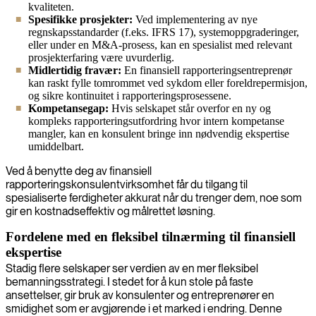
kvaliteten.
Spesifikke prosjekter:
Ved implementering av nye
regnskapsstandarder (f.eks. IFRS 17), systemoppgraderinger,
eller under en M&A-prosess, kan en spesialist med relevant
prosjekterfaring være uvurderlig.
Midlertidig fravær:
En finansiell rapporteringsentreprenør
kan raskt fylle tomrommet ved sykdom eller foreldrepermisjon,
og sikre kontinuitet i rapporteringsprosessene.
Kompetansegap:
Hvis selskapet står overfor en ny og
kompleks rapporteringsutfordring hvor intern kompetanse
mangler, kan en konsulent bringe inn nødvendig ekspertise
umiddelbart.
Ved å benytte deg av finansiell
rapporteringskonsulentvirksomhet får du tilgang til
spesialiserte ferdigheter akkurat når du trenger dem, noe som
gir en kostnadseffektiv og målrettet løsning.
Fordelene med en fleksibel tilnærming til finansiell
ekspertise
Stadig flere selskaper ser verdien av en mer fleksibel
bemanningsstrategi. I stedet for å kun stole på faste
ansettelser, gir bruk av konsulenter og entreprenører en
smidighet som er avgjørende i et marked i endring. Denne