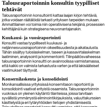
Talousraportoinnin konsultin tyypilliset
tehtävät
Talousraportoinnin konsultointi kattaa laajan kirjon tehtäviä,
jotka voidaan räätälöidä tarkasti yrityksen tarpeiden mukaan.
Ammattilainen voi toimia niin operatiivisena tekijänä, prosessien
kehittäjänä kuin strategisena neuvonantajanakin.
Kuukausi- ja vuosiraportointi
Konsultti vastaa tyypillisesti kuukausi- ja
neljännesvuosiraportoinnin oikeellisuudesta ja aikataulusta.
Tähän sisältyy tuloslaskelman, taseen ja kassavirtalaskelman
laatiminen, analysointi ja kommentointi. Tilinpäätösvaiheessa
talousraportoinnin konsultti on avainroolissa varmistamassa,
että kaikki on valmista tarkastusta varten ja että lakisääteiset
vaatimukset täyttyvät.
Konsernilaskenta ja konsolidointi
Monikansallisissa yrityksissä konsernitason raportointi ja
konsolidointi vaativat erityistä osaamista. Talousraportoinnin
vuokraus on yleinen käytäntö tilanteissa, joissa tarvitaan
syvällistä ymmärrystä eliminointikirjauksista, valuuttakurssien
käsittelystä ja eri tytäryhtiöiden tietojen yhdistämisestä.