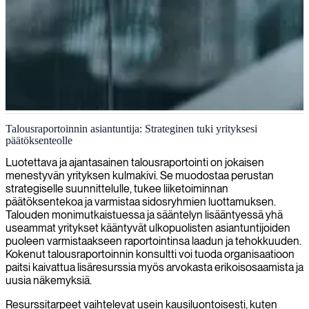
Taloudellinen raportointi ja analysointi
Talousraportoinnin asiantuntija: Strateginen tuki yrityksesi
päätöksenteolle
Tarjoamme kokeneita talousraportoinnin asiantuntijoita, jotka
vahvistavat talousprosessejasi, luovat tärkeitä raportointirakenteita ja
Luotettava ja ajantasainen talousraportointi on jokaisen
edistävät datalähtöistä päätöksentekoa organisaatiossasi.
menestyvän yrityksen kulmakivi. Se muodostaa perustan
strategiselle suunnittelulle, tukee liiketoiminnan
päätöksentekoa ja varmistaa sidosryhmien luottamuksen.
Talouden monimutkaistuessa ja sääntelyn lisääntyessä yhä
useammat yritykset kääntyvät ulkopuolisten asiantuntijoiden
puoleen varmistaakseen raportointinsa laadun ja tehokkuuden.
Kokenut talousraportoinnin konsultti voi tuoda organisaatioon
paitsi kaivattua lisäresurssia myös arvokasta erikoisosaamista ja
uusia näkemyksiä.
Resurssitarpeet vaihtelevat usein kausiluontoisesti, kuten