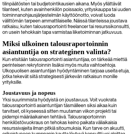
tilinpäätösten tai budjetointikausien aikana. Myös yllättävät
tilanteet, kuten avainhenkilön poissaolo, yrityskauppa tai uuden
toiminnanohjausjärjestelmän käyttöönotto, voivat luoda
välittömän tarpeen ammattilaiselle. Näissä tilanteissa joustava
ratkaisu, kuten talousraportointi freelancer tai resurssikonsultti,
on usein tehokkain tapa varmistaa liiketoiminnan jatkuvuus.
Miksi ulkoinen talousraportoinnin
asiantuntija on strateginen valinta?
Kun etsitään talousraportointi asiantuntijaa, on tärkeää miettiä
perinteisen rekrytoinnin lisäksi myös muita vaihtoehtoja.
Ulkopuolisen asiantuntijan hyödyntäminen tarjoaa useita etuja,
jotka tekevät siitä strategisesti järkevän ratkaisun monille
yrityksille.
Joustavuus ja nopeus
Yksi suurimmista hyödyistä on joustavuus. Voit vuokrata
talousraportointi asiantuntijan täsmälleen siksi aikaa kuin
tarvitset, oli kyseessä sitten muutaman viikon projekti tai
pidempi määräaikainen tehtävä. Talousraportoinnin
henkilöstövuokraus on tehokas keino paikata väliaikaisia
resurssivajeita ilman pitkiä sitoumuksia. Kun tarve on akuutti,
erikoistuneen kumppanin kautta löytyvä konsultti voi aloittaa