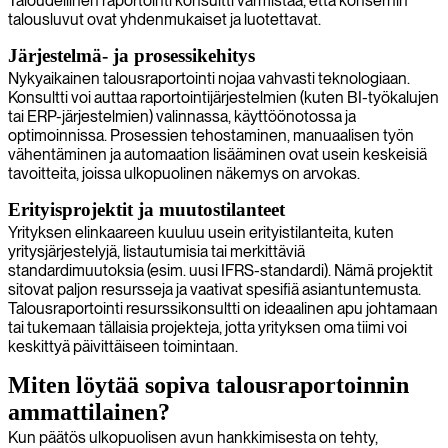
Taloudellinen raportointi konsultti varmistaa, että konsernin
talousluvut ovat yhdenmukaiset ja luotettavat.
Järjestelmä- ja prosessikehitys
Nykyaikainen talousraportointi nojaa vahvasti teknologiaan.
Konsultti voi auttaa raportointijärjestelmien (kuten BI-työkalujen
tai ERP-järjestelmien) valinnassa, käyttöönotossa ja
optimoinnissa. Prosessien tehostaminen, manuaalisen työn
vähentäminen ja automaation lisääminen ovat usein keskeisiä
tavoitteita, joissa ulkopuolinen näkemys on arvokas.
Erityisprojektit ja muutostilanteet
Yrityksen elinkaareen kuuluu usein erityistilanteita, kuten
yritysjärjestelyjä, listautumisia tai merkittäviä
standardimuutoksia (esim. uusi IFRS-standardi). Nämä projektit
sitovat paljon resursseja ja vaativat spesifiä asiantuntemusta.
Talousraportointi resurssikonsultti on ideaalinen apu johtamaan
tai tukemaan tällaisia projekteja, jotta yrityksen oma tiimi voi
keskittyä päivittäiseen toimintaan.
Miten löytää sopiva talousraportoinnin
ammattilainen?
Kun päätös ulkopuolisen avun hankkimisesta on tehty,