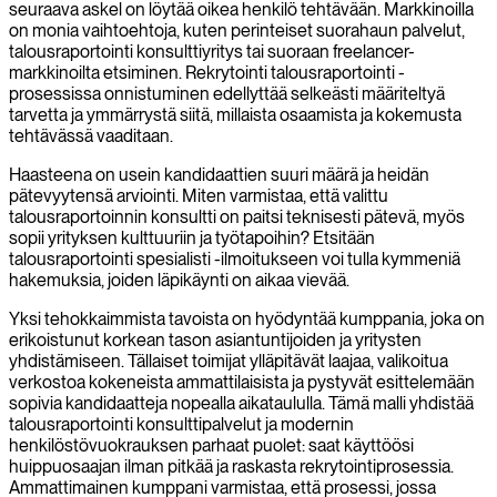
seuraava askel on löytää oikea henkilö tehtävään. Markkinoilla
on monia vaihtoehtoja, kuten perinteiset suorahaun palvelut,
talousraportointi konsulttiyritys tai suoraan freelancer-
markkinoilta etsiminen. Rekrytointi talousraportointi -
prosessissa onnistuminen edellyttää selkeästi määriteltyä
tarvetta ja ymmärrystä siitä, millaista osaamista ja kokemusta
tehtävässä vaaditaan.
Haasteena on usein kandidaattien suuri määrä ja heidän
pätevyytensä arviointi. Miten varmistaa, että valittu
talousraportoinnin konsultti on paitsi teknisesti pätevä, myös
sopii yrityksen kulttuuriin ja työtapoihin? Etsitään
talousraportointi spesialisti -ilmoitukseen voi tulla kymmeniä
hakemuksia, joiden läpikäynti on aikaa vievää.
Yksi tehokkaimmista tavoista on hyödyntää kumppania, joka on
erikoistunut korkean tason asiantuntijoiden ja yritysten
yhdistämiseen. Tällaiset toimijat ylläpitävät laajaa, valikoitua
verkostoa kokeneista ammattilaisista ja pystyvät esittelemään
sopivia kandidaatteja nopealla aikataululla. Tämä malli yhdistää
talousraportointi konsulttipalvelut ja modernin
henkilöstövuokrauksen parhaat puolet: saat käyttöösi
huippuosaajan ilman pitkää ja raskasta rekrytointiprosessia.
Ammattimainen kumppani varmistaa, että prosessi, jossa