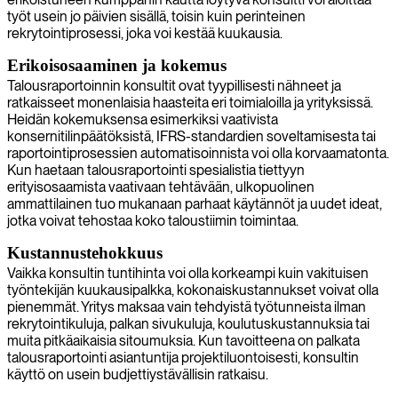
työt usein jo päivien sisällä, toisin kuin perinteinen
rekrytointiprosessi, joka voi kestää kuukausia.
Erikoisosaaminen ja kokemus
Talousraportoinnin konsultit ovat tyypillisesti nähneet ja
ratkaisseet monenlaisia haasteita eri toimialoilla ja yrityksissä.
Heidän kokemuksensa esimerkiksi vaativista
konsernitilinpäätöksistä, IFRS-standardien soveltamisesta tai
raportointiprosessien automatisoinnista voi olla korvaamatonta.
Kun haetaan talousraportointi spesialistia tiettyyn
erityisosaamista vaativaan tehtävään, ulkopuolinen
ammattilainen tuo mukanaan parhaat käytännöt ja uudet ideat,
jotka voivat tehostaa koko taloustiimin toimintaa.
Kustannustehokkuus
Vaikka konsultin tuntihinta voi olla korkeampi kuin vakituisen
työntekijän kuukausipalkka, kokonaiskustannukset voivat olla
pienemmät. Yritys maksaa vain tehdyistä työtunneista ilman
rekrytointikuluja, palkan sivukuluja, koulutuskustannuksia tai
muita pitkäaikaisia sitoumuksia. Kun tavoitteena on palkata
talousraportointi asiantuntija projektiluontoisesti, konsultin
käyttö on usein budjettiystävällisin ratkaisu.