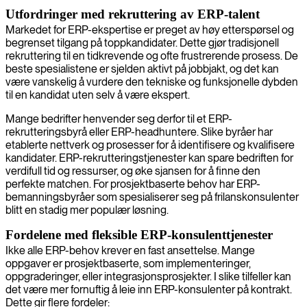
Utfordringer med rekruttering av ERP-talent
Markedet for ERP-ekspertise er preget av høy etterspørsel og
begrenset tilgang på toppkandidater. Dette gjør tradisjonell
rekruttering til en tidkrevende og ofte frustrerende prosess. De
beste spesialistene er sjelden aktivt på jobbjakt, og det kan
være vanskelig å vurdere den tekniske og funksjonelle dybden
til en kandidat uten selv å være ekspert.
Mange bedrifter henvender seg derfor til et ERP-
rekrutteringsbyrå eller ERP-headhuntere. Slike byråer har
etablerte nettverk og prosesser for å identifisere og kvalifisere
kandidater. ERP-rekrutteringstjenester kan spare bedriften for
verdifull tid og ressurser, og øke sjansen for å finne den
perfekte matchen. For prosjektbaserte behov har ERP-
bemanningsbyråer som spesialiserer seg på frilanskonsulenter
blitt en stadig mer populær løsning.
Fordelene med fleksible ERP-konsulenttjenester
Ikke alle ERP-behov krever en fast ansettelse. Mange
oppgaver er prosjektbaserte, som implementeringer,
oppgraderinger, eller integrasjonsprosjekter. I slike tilfeller kan
det være mer fornuftig å leie inn ERP-konsulenter på kontrakt.
Dette gir flere fordeler: