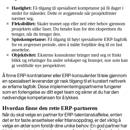
Hastighet:
Få tilgang til spesialisert kompetanse på få dager i
stedet for måneder. Dette er avgjørende når prosjektfrister
nærmer seg.
Fleksibilitet:
Skaler teamet opp eller ned etter behov gjennom
prosjektets ulike faser. Du betaler kun for den ekspertisen du
trenger, når du trenger den.
Spisskompetanse:
Få tilgang til høyt spesialiserte ERP-fagfolk
for en avgrenset periode, uten å måtte forplikte deg til en fast
ansettelse.
Objektivitet:
Eksterne konsulenter bringer med seg et friskt
blikk og erfaringer fra andre selskaper og bransjer, noe som kan
gi verdifulle nye perspektiver.
Å finne ERP-kontraktører eller ERP-konsulenter til leie gjennom
en spesialisert leverandør gir rask tilgang til et kuratert nettverk
av erfarne fagfolk. Disse implementeringspartnerne fungerer
som en forlengelse av ditt eget team og sikrer at du har den
nødvendige kompetansen for å lykkes.
Hvordan finne den rette ERP-partneren
Når du skal velge en partner for ERP-talentanskaffelse, enten
det er for faste ansettelser eller frilansoppdrag, er det viktig å
velge en aktør som forstår dine unike behov. En god partner har