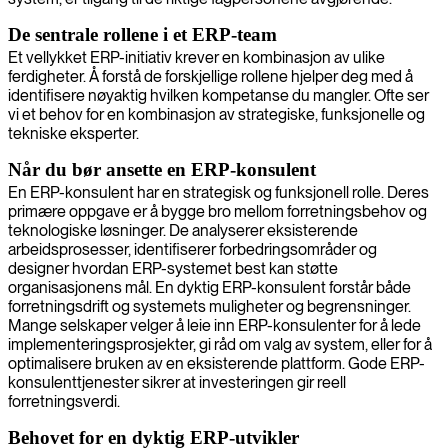
De sentrale rollene i et ERP-team
Et vellykket ERP-initiativ krever en kombinasjon av ulike
ferdigheter. Å forstå de forskjellige rollene hjelper deg med å
identifisere nøyaktig hvilken kompetanse du mangler. Ofte ser
vi et behov for en kombinasjon av strategiske, funksjonelle og
tekniske eksperter.
Når du bør ansette en ERP-konsulent
En ERP-konsulent har en strategisk og funksjonell rolle. Deres
primære oppgave er å bygge bro mellom forretningsbehov og
teknologiske løsninger. De analyserer eksisterende
arbeidsprosesser, identifiserer forbedringsområder og
designer hvordan ERP-systemet best kan støtte
organisasjonens mål. En dyktig ERP-konsulent forstår både
forretningsdrift og systemets muligheter og begrensninger.
Mange selskaper velger å leie inn ERP-konsulenter for å lede
implementeringsprosjekter, gi råd om valg av system, eller for å
optimalisere bruken av en eksisterende plattform. Gode ERP-
konsulenttjenester sikrer at investeringen gir reell
forretningsverdi.
Behovet for en dyktig ERP-utvikler