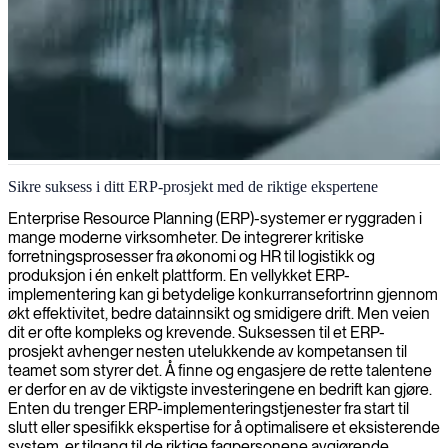
Implementering og tilpasning av ERP-systemer
Sikre suksess i ditt ERP-prosjekt med de riktige ekspertene
Vi kobler dyktige ERP-utviklere med spesialisert kompetanse for å
Enterprise Resource Planning (ERP)-systemer er ryggraden i
hjelpe virksomheter med å optimalisere og effektivisere driften
mange moderne virksomheter. De integrerer kritiske
gjennom skreddersydde løsninger for virksomhetsstyring.
forretningsprosesser fra økonomi og HR til logistikk og
produksjon i én enkelt plattform. En vellykket ERP-
implementering kan gi betydelige konkurransefortrinn gjennom
økt effektivitet, bedre datainnsikt og smidigere drift. Men veien
dit er ofte kompleks og krevende. Suksessen til et ERP-
prosjekt avhenger nesten utelukkende av kompetansen til
teamet som styrer det. Å finne og engasjere de rette talentene
er derfor en av de viktigste investeringene en bedrift kan gjøre.
Enten du trenger ERP-implementeringstjenester fra start til
slutt eller spesifikk ekspertise for å optimalisere et eksisterende
system, er tilgang til de riktige fagpersonene avgjørende.