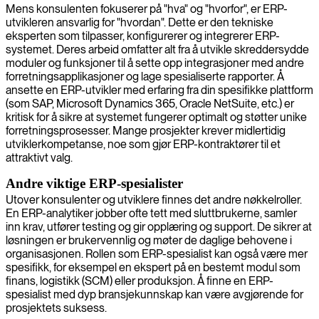
Mens konsulenten fokuserer på "hva" og "hvorfor", er ERP-
utvikleren ansvarlig for "hvordan". Dette er den tekniske
eksperten som tilpasser, konfigurerer og integrerer ERP-
systemet. Deres arbeid omfatter alt fra å utvikle skreddersydde
moduler og funksjoner til å sette opp integrasjoner med andre
forretningsapplikasjoner og lage spesialiserte rapporter. Å
ansette en ERP-utvikler med erfaring fra din spesifikke plattform
(som SAP, Microsoft Dynamics 365, Oracle NetSuite, etc.) er
kritisk for å sikre at systemet fungerer optimalt og støtter unike
forretningsprosesser. Mange prosjekter krever midlertidig
utviklerkompetanse, noe som gjør ERP-kontraktører til et
attraktivt valg.
Andre viktige ERP-spesialister
Utover konsulenter og utviklere finnes det andre nøkkelroller.
En ERP-analytiker jobber ofte tett med sluttbrukerne, samler
inn krav, utfører testing og gir opplæring og support. De sikrer at
løsningen er brukervennlig og møter de daglige behovene i
organisasjonen. Rollen som ERP-spesialist kan også være mer
spesifikk, for eksempel en ekspert på en bestemt modul som
finans, logistikk (SCM) eller produksjon. Å finne en ERP-
spesialist med dyp bransjekunnskap kan være avgjørende for
prosjektets suksess.