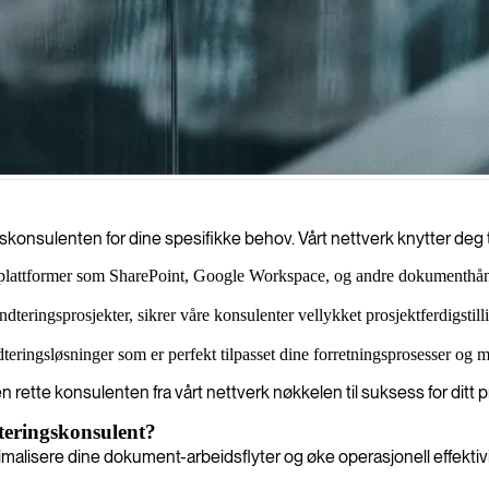
onsulenten for dine spesifikke behov. Vårt nettverk knytter deg ti
 plattformer som SharePoint, Google Workspace, og andre dokumenthånd
eringsprosjekter, sikrer våre konsulenter vellykket prosjektferdigstill
ringsløsninger som er perfekt tilpasset dine forretningsprosesser og må
 rette konsulenten fra vårt nettverk nøkkelen til suksess for ditt p
teringskonsulent?
malisere dine dokument-arbeidsflyter og øke operasjonell effektivi