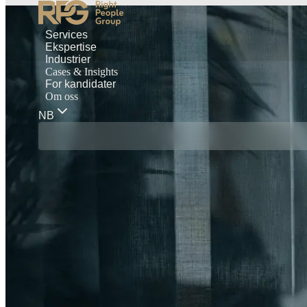
Services
Ekspertise
Industrier
Cases & Insights
For kandidater
Om oss
NB