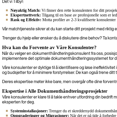
Det vi Tilbyr:
Nøyaktig Match:
Vi finner den rette konsulenten for ditt prosjek
Ekspertnettverk:
Tilgang til en base av profesjonelle som er l
Rask og Effektiv:
Motta profiler av 2-3 kvalifiserte konsulenter r
Vår matchtjeneste sikrer at du kan starte ditt prosjekt med riktig 
Trenger du hjelp eller ønsker du å diskutere dine behov? Ta kon
Hva kan du Forvente av Våre Konsulenter?
Når du velger en dokumenthåndteringskonsulent fra oss, posisjonerer
implementere det optimale dokumenthåndteringssystemet for d
Våre konsulenter er dyktige til å identifisere og løse ineffektivit
og budsjetter for å minimere forstyrrelser. De kan også trene di
Deres ekspertise møter ikke bare, men overgår ofte dine forventn
Ekspertise i Alle Dokumenthåndteringsprosjekter
Våre konsulenter er klare til å takle enhver utfordring din bedri
eksperten for deg.
Systeminstallasjoner:
Trenger du et skreddersydd dokumenthåndt
Oppgraderinger og Migrasjoner:
Når det er på tide å forbedr