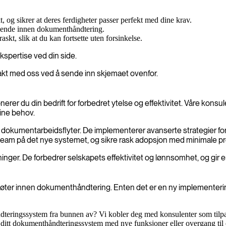
t, og sikrer at deres ferdigheter passer perfekt med dine krav.
edende innen dokumenthåndtering.
askt, slik at du kan fortsette uten forsinkelse.
ekspertise ved din side.
takt med oss ved å sende inn skjemaet ovenfor.
 du din bedrift for forbedret ytelse og effektivitet. Våre konsulent
ine behov.
et i dokumentarbeidsflyter. De implementerer avanserte strategier for
tt team på det nye systemet, og sikre rask adopsjon med minimale p
inger. De forbedrer selskapets effektivitet og lønnsomhet, og gir 
ft møter innen dokumenthåndtering. Enten det er en ny implementerin
eringssystem fra bunnen av? Vi kobler deg med konsulenter som tilpass
e ditt dokumenthåndteringssystem med nye funksjoner eller overgang til 