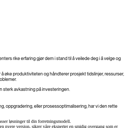
ers rike erfaring gjør dem i stand til å veilede deg i å velge og
 å øke produktiviteten og håndterer prosjekt tidslinjer, ressurser,
roblemer.
en sterk avkastning på investeringen.
g, oppgradering, eller prosessoptimalisering, har vi den rette
er løsninger til din forretningsmodell.
en nyere versjon, sikrer våre eksperter en smidig overgang som er