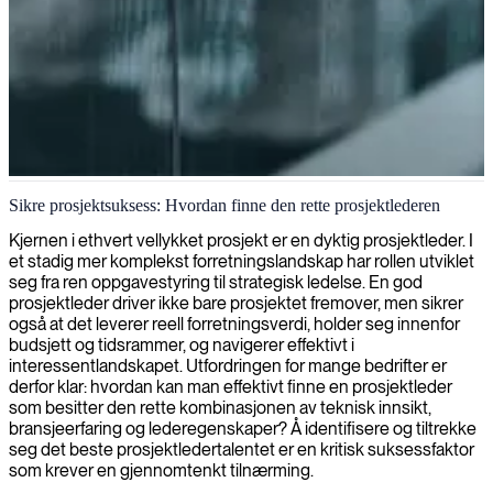
Delprosjektledelse for juniorkonsulenter
Sikre prosjektsuksess: Hvordan finne den rette prosjektlederen
Vi spesialiserer oss på å plassere juniorkonsulenter med utmerkede
Kjernen i ethvert vellykket prosjekt er en dyktig prosjektleder. I
delprosjektlederferdigheter for å hjelpe din organisasjon med å nå
et stadig mer komplekst forretningslandskap har rollen utviklet
prosjektmilepæler og tidsfrister effektivt.
seg fra ren oppgavestyring til strategisk ledelse. En god
prosjektleder driver ikke bare prosjektet fremover, men sikrer
også at det leverer reell forretningsverdi, holder seg innenfor
budsjett og tidsrammer, og navigerer effektivt i
interessentlandskapet. Utfordringen for mange bedrifter er
derfor klar: hvordan kan man effektivt finne en prosjektleder
som besitter den rette kombinasjonen av teknisk innsikt,
bransjeerfaring og lederegenskaper? Å identifisere og tiltrekke
seg det beste prosjektledertalentet er en kritisk suksessfaktor
som krever en gjennomtenkt tilnærming.