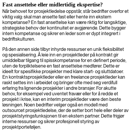
Fast ansettelse eller midlertidig ekspertise?
Når behovet for prosjektledelse oppstår, står bedrifter overfor et
viktig valg: skal man ansette fast eller hente inn ekstern
kompetanse? En fast ansettelse kan være riktig for langsiktige,
strategiske behov der kontinuitet er avgjørende. Dette bygger
intern kompetanse og sikrer en leder som er dypt integrert i
bedriftskulturen.
På den annen side tilbyr inhyrde ressurser en unik fleksibilitet
og spesialisering. Å leie inn en prosjektleder på kontrakt gir
umiddelbar tilgang til spisskompetanse for en definert periode,
uten de forpliktelsene en fast ansettelse medfører. Dette er
ideelt for spesifikke prosjekter med klare start- og sluttdatoer.
En kontraktsprosjektleder eller en freelance prosjektleder kan
raskt settes inn i arbeidet og bringer ofte med seg verdifull
erfaring fra lignende prosjekter i andre bransjer. For akutte
behov, for eksempel ved uventet fravær eller for å redde et
prosjekt i krise, kan en interim prosjektleder være den beste
løsningen. Noen bedrifter velger også en modell med
outsourcet prosjektledelse, der de setter bort hele eller deler av
prosjektstyringsfunksjonen til en ekstern partner. Dette frigjør
interne ressurser og sikrer profesjonell styring av
prosjektporteføljen.