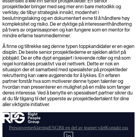
essensielt å leie inn senior prosjektleder. En senior
prosjektleder bringer med seg mer enn bare metodikk og
verktøy; de tilbyr strategisk innsikt, modenhet i
beslutningstaking og en dokumentert evne til å håndtere høy
kompleksitet og risiko. De er dyktige på interessenthåndtering
på tvers av organisasjonen og kan fungere som en mentor for
mindre erfarne teammedlemmer.
Å finne og tiltrekke seg denne typen toppkandidater er en egen
disiplin. De beste senior prosjektlederne er sjelden aktivt på
jobbjakt. De er ofte dypt engasjert i krevende roller og må som
regel kontaktes proaktivt via et nettverk. Dette er nok en
situasjon der et samarbeid med spesialister på prosjektleder
rekruttering kan være avgjørende for å lykkes. En erfaren
partner forstår hva som motiverer denne typen talenter og
hvordan man presenterer en mulighet på en måte som fanger
deres interesse. Ved å benytte en spesialisert partner sikrer du
at du får tilgang til det ypperste av prosjektledertalent for dine
aller viktigste initiativer.
Personvernerklæring
ESG
Bli en del av teamet vårt
Kontakt oss