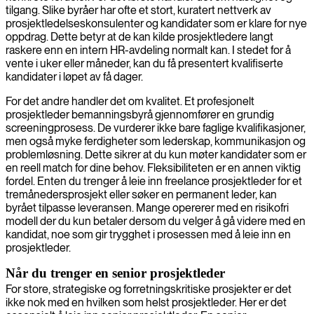
tilgang. Slike byråer har ofte et stort, kuratert nettverk av
prosjektledelseskonsulenter og kandidater som er klare for nye
oppdrag. Dette betyr at de kan kilde prosjektledere langt
raskere enn en intern HR-avdeling normalt kan. I stedet for å
vente i uker eller måneder, kan du få presentert kvalifiserte
kandidater i løpet av få dager.
For det andre handler det om kvalitet. Et profesjonelt
prosjektleder bemanningsbyrå gjennomfører en grundig
screeningprosess. De vurderer ikke bare faglige kvalifikasjoner,
men også myke ferdigheter som lederskap, kommunikasjon og
problemløsning. Dette sikrer at du kun møter kandidater som er
en reell match for dine behov. Fleksibiliteten er en annen viktig
fordel. Enten du trenger å leie inn freelance prosjektleder for et
tremånedersprosjekt eller søker en permanent leder, kan
byrået tilpasse leveransen. Mange opererer med en risikofri
modell der du kun betaler dersom du velger å gå videre med en
kandidat, noe som gir trygghet i prosessen med å leie inn en
prosjektleder.
Når du trenger en senior prosjektleder
For store, strategiske og forretningskritiske prosjekter er det
ikke nok med en hvilken som helst prosjektleder. Her er det