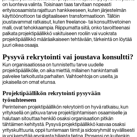
on luonteva valinta. Toisinaan taas tarvitaan nopeasti
erityisosaamista rajattuun hankkeeseen, kuten järjestelmän
käyttöönottoon tai digitaaliseen transformaatioon. Tällöin
joustavammat ratkaisut, kuten freelance- tai konsulttivetoinen
malli, ovat tehokkaampia. Riippumatta siitä, onko tavoitteenasi
palkata projektipäällikkö vakituiseen rooliin vai vuokrata
projektipäällikkö määräaikaiseen tehtävään, tärkeintä on löytää
juuri oikea osaaja.
Pysyvä rekrytointi vai joustava konsultti?
Kun organisaatiossa on tunnistettu tarve uudelle
projektipäällikölle, on aika miettiä, millainen hankintamalli
palvelee tarkoitusta parhaiten. Vaihtoehtoja on useita, ja
jokaisella on omat etunsa.
Projektipäällikön rekrytointi pysyvään
työsuhteeseen
Perinteinen projektipäällikön rekrytointi on hyvä ratkaisu, kun
yrityksellä on jatkuva tarve projektijohtamisen osaamiselle ja
halutaan sitouttaa henkilö osaksi organisaation pitkän
tähtäimen kehitystä. Pysyvä projektipäällikkö kasvaa osaksi
yrityskulttuuria, oppii tuntemaan tiimit ja sidosryhmät syvällisesti
ja voi kerryttää arvokasta hiljaista tietoa. Prosessi on kuitenkin