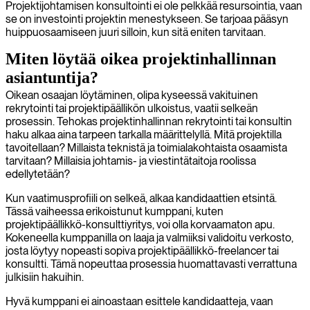
Projektijohtamisen konsultointi ei ole pelkkää resursointia, vaan
se on investointi projektin menestykseen. Se tarjoaa pääsyn
huippuosaamiseen juuri silloin, kun sitä eniten tarvitaan.
Miten löytää oikea projektinhallinnan
asiantuntija?
Oikean osaajan löytäminen, olipa kyseessä vakituinen
rekrytointi tai projektipäällikön ulkoistus, vaatii selkeän
prosessin. Tehokas projektinhallinnan rekrytointi tai konsultin
haku alkaa aina tarpeen tarkalla määrittelyllä. Mitä projektilla
tavoitellaan? Millaista teknistä ja toimialakohtaista osaamista
tarvitaan? Millaisia johtamis- ja viestintätaitoja roolissa
edellytetään?
Kun vaatimusprofiili on selkeä, alkaa kandidaattien etsintä.
Tässä vaiheessa erikoistunut kumppani, kuten
projektipäällikkö-konsulttiyritys, voi olla korvaamaton apu.
Kokeneella kumppanilla on laaja ja valmiiksi validoitu verkosto,
josta löytyy nopeasti sopiva projektipäällikkö-freelancer tai
konsultti. Tämä nopeuttaa prosessia huomattavasti verrattuna
julkisiin hakuihin.
Hyvä kumppani ei ainoastaan esittele kandidaatteja, vaan