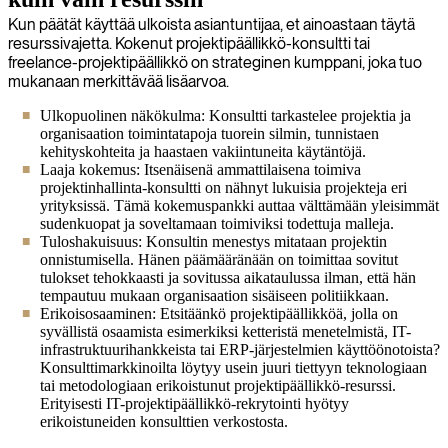
Kun päätät käyttää ulkoista asiantuntijaa, et ainoastaan täytä
resurssivajetta. Kokenut projektipäällikkö-konsultti tai
freelance-projektipäällikkö on strateginen kumppani, joka tuo
mukanaan merkittävää lisäarvoa.
Ulkopuolinen näkökulma: Konsultti tarkastelee projektia ja
organisaation toimintatapoja tuorein silmin, tunnistaen
kehityskohteita ja haastaen vakiintuneita käytäntöjä.
Laaja kokemus: Itsenäisenä ammattilaisena toimiva
projektinhallinta-konsultti on nähnyt lukuisia projekteja eri
yrityksissä. Tämä kokemuspankki auttaa välttämään yleisimmät
sudenkuopat ja soveltamaan toimiviksi todettuja malleja.
Tuloshakuisuus: Konsultin menestys mitataan projektin
onnistumisella. Hänen päämääränään on toimittaa sovitut
tulokset tehokkaasti ja sovitussa aikataulussa ilman, että hän
tempautuu mukaan organisaation sisäiseen politiikkaan.
Erikoisosaaminen: Etsitäänkö projektipäällikköä, jolla on
syvällistä osaamista esimerkiksi ketteristä menetelmistä, IT-
infrastruktuurihankkeista tai ERP-järjestelmien käyttöönotoista?
Konsulttimarkkinoilta löytyy usein juuri tiettyyn teknologiaan
tai metodologiaan erikoistunut projektipäällikkö-resurssi.
Erityisesti IT-projektipäällikkö-rekrytointi hyötyy
erikoistuneiden konsulttien verkostosta.