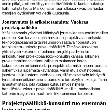
usein pitkä, ja siihen liittyy merkittäviä kiinteitä kustannuksia ja
hallinnollista työtä. Markkinatilanteen ollessa kiivas, parhaiden
osaajien löytäminen voi viedä kuukausia.
Joustavuutta ja erikoisosaamista: Vuokraa
projektipäällikkö
Yhä useammin yritykset kääntyvät joustavien resursointimallien
puoleen. Kun tarve on määräaikainen, projekti vaatii erityistä
teknologiaosaamista tai resurssi on saatava nopeasti, on
tehokkainta vuokrata projektipäällikkö. Tämä voi tarkoittaa
yhteistyötä kokeneen freelance-projektipäällikön tai
erikoistuneen projektipäällikkö-konsultin kanssa. Tällainen
projektinhallinnan asiantuntija tuo mukanaan laajan
kokemuksen eri toimialoilta ja projekteista, mikä tarjoaa tuoreita
näkemyksiä ja parhaita käytäntöjä. Mallin etuja ovat nopeus,
joustavuus ja kustannustehokkuus, sillä maksat vain tehdystä
työstä ilman pitkäaikaisia sitoumuksia tai rekrytointikuluja. Tämä
lähestymistapa, jota voidaan kutsua myös nimellä
henkilöstövuokraus projektipäällikkö -malliksi, mahdollistaa
ketterän reagoinnin muuttuviin liiketoiminnan tarpeisiin.
Projektipäällikkö-konsultti tuo enemmän
kuin vain resurssin