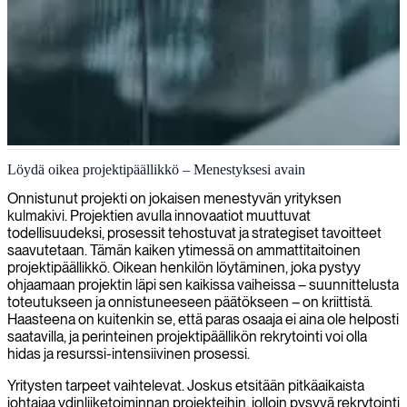
Alihankkeen johtaminen nuorille asiantuntijoille
Löydä oikea projektipäällikkö – Menestyksesi avain
Erikoistumme sijoittamaan nuorempia konsultteja, joilla on
Onnistunut projekti on jokaisen menestyvän yrityksen
erinomaiset osaprojektien hallintotaidot, auttamaan organisaatiotanne
kulmakivi. Projektien avulla innovaatiot muuttuvat
saavuttamaan projektin virstanpylväät ja määräajat tehokkaasti.
todellisuudeksi, prosessit tehostuvat ja strategiset tavoitteet
saavutetaan. Tämän kaiken ytimessä on ammattitaitoinen
projektipäällikkö. Oikean henkilön löytäminen, joka pystyy
ohjaamaan projektin läpi sen kaikissa vaiheissa – suunnittelusta
toteutukseen ja onnistuneeseen päätökseen – on kriittistä.
Haasteena on kuitenkin se, että paras osaaja ei aina ole helposti
saatavilla, ja perinteinen projektipäällikön rekrytointi voi olla
hidas ja resurssi-intensiivinen prosessi.
Yritysten tarpeet vaihtelevat. Joskus etsitään pitkäaikaista
johtajaa ydinliiketoiminnan projekteihin, jolloin pysyvä rekrytointi