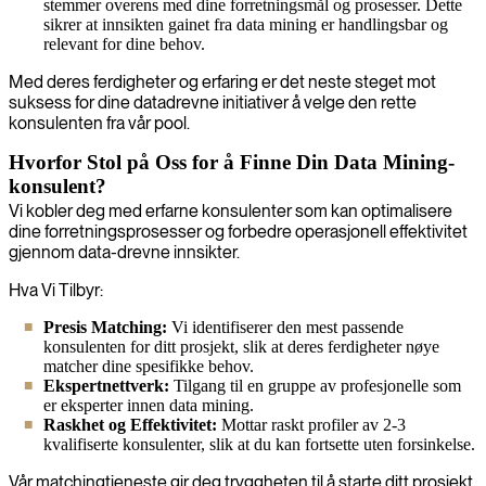
stemmer overens med dine forretningsmål og prosesser. Dette
sikrer at innsikten gainet fra data mining er handlingsbar og
relevant for dine behov.
Med deres ferdigheter og erfaring er det neste steget mot
suksess for dine datadrevne initiativer å velge den rette
konsulenten fra vår pool.
Hvorfor Stol på Oss for å Finne Din Data Mining-
konsulent?
Vi kobler deg med erfarne konsulenter som kan optimalisere
dine forretningsprosesser og forbedre operasjonell effektivitet
gjennom data-drevne innsikter.
Hva Vi Tilbyr:
Presis Matching:
Vi identifiserer den mest passende
konsulenten for ditt prosjekt, slik at deres ferdigheter nøye
matcher dine spesifikke behov.
Ekspertnettverk:
Tilgang til en gruppe av profesjonelle som
er eksperter innen data mining.
Raskhet og Effektivitet:
Mottar raskt profiler av 2-3
kvalifiserte konsulenter, slik at du kan fortsette uten forsinkelse.
Vår matchingtjeneste gir deg tryggheten til å starte ditt prosjekt,