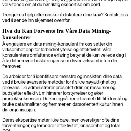
vel vitende om at du har riktig ekspertise om bord.
Trenger du hjelp eller ønsker å diskutere dine krav? Kontakt oss
ved å sende inn skjemaet ovenfor.
Hva du Kan Forvente fra Våre Data Mining-
konsulenter
Å engasjere en data mining-konsulent fra oss setter din
virksomhet opp for forbedret ytelse og effektivitet. Våre
konsulenters omfattende erfaring betyr at de kan veilede deg i
å ta datadrevne beslutninger som driver virksomheten din
fremover.
De arbeider for å identifisere mønstre og innsikter i dine data,
ved å bruke avanserte metoder for å sikre nøyaktighet og
relevans. De administrerer prosjekttidslinjer, ressurser og
budsjetter effektivt, minimerer forstyrrelser og øker
prosjektsuksessen. De kan også trene teamet ditt til å forstå og
bruke datainnsikter, og fremmer en dataorientert kultur innen
din organisasjon.
Deres ekspertise møter ikke bare, men overstiger ofte dine
forventninger, og forbedrer effektivitet, lønnsomhet og total