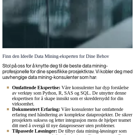
Data mining
Finn den Ideelle Data Mining-eksperten for Dine Behov
Vi vil hjelpe deg med å hente ut verdifull informasjon og kunnskap
Stol på oss for å knytte deg til de beste data mining-
fra dataene dine, slik at du kan ta bedre informerte
profesjonelle for dine spesifikke prosjektkrav. Vi kobler deg med
forretningsbeslutninger som driver vekst og effektivitet. Vårt team
uavhengige data mining-konsulenter som har:
av dyktige spesialister innen datautvinning kan avdekke skjulte
Omfattende Ekspertise:
Våre konsulenter har dyp forståelse
mønstre, trender og sammenhenger i datasettene dine for å skape
av verktøy som Python, R, SAS og SQL. De utnytter denne
handlingsorientert innsikt for din organisasjon.
ekspertisen for å skape innsikt som er skreddersydd for din
virksomhet.
Dokumentert Erfaring:
Våre konsulenter har omfattende
erfaring med håndtering av komplekse dataprosjekter. De sikrer
prosjektets suksess og letter integrasjon mens de hjelper teamet
ditt med å overgå til nye dataprosesser uten problemer.
Tilpassede Løsninger:
De tilbyr data mining-løsninger som