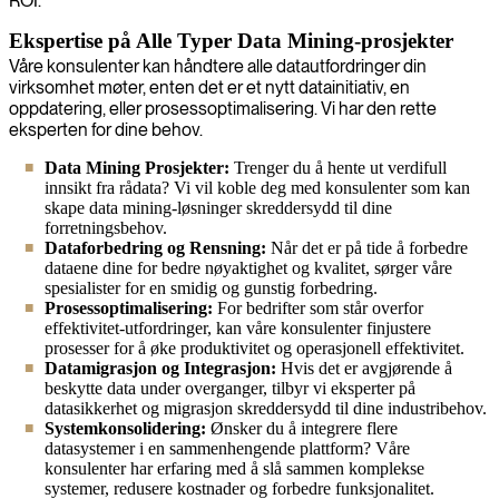
ROI.
Ekspertise på Alle Typer Data Mining-prosjekter
Våre konsulenter kan håndtere alle datautfordringer din
virksomhet møter, enten det er et nytt datainitiativ, en
oppdatering, eller prosessoptimalisering. Vi har den rette
eksperten for dine behov.
Data Mining Prosjekter:
Trenger du å hente ut verdifull
innsikt fra rådata? Vi vil koble deg med konsulenter som kan
skape data mining-løsninger skreddersydd til dine
forretningsbehov.
Dataforbedring og Rensning:
Når det er på tide å forbedre
dataene dine for bedre nøyaktighet og kvalitet, sørger våre
spesialister for en smidig og gunstig forbedring.
Prosessoptimalisering:
For bedrifter som står overfor
effektivitet-utfordringer, kan våre konsulenter finjustere
prosesser for å øke produktivitet og operasjonell effektivitet.
Datamigrasjon og Integrasjon:
Hvis det er avgjørende å
beskytte data under overganger, tilbyr vi eksperter på
datasikkerhet og migrasjon skreddersydd til dine industribehov.
Systemkonsolidering:
Ønsker du å integrere flere
datasystemer i en sammenhengende plattform? Våre
konsulenter har erfaring med å slå sammen komplekse
systemer, redusere kostnader og forbedre funksjonalitet.