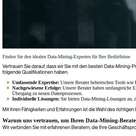
Data-Mining
Finden Sie den idealen Data-Mining-Experten für Ihre Bedürfnisse
Wir helfen Ihnen, wertvolle Informationen und Erkenntnisse aus Ihr
Vertrauen Sie darauf, dass wir Sie mit den besten Data-Mining-Pr
Data-Mining-Spezialisten kann verborgene Muster, Trends und Zusam
folgende Qualifikationen haben:
Umfassende Expertise:
Unsere Berater beherrschen Tools wie 
Nachgewiesene Erfolge:
Unsere Berater haben umfangreiche Er
Übergang zu neuen Datenprozessen.
Individuelle Lösungen:
Sie bieten Data-Mining-Lösungen an, die
Mit ihren Fähigkeiten und Erfahrungen ist die Wahl des richtigen
Warum uns vertrauen, um Ihren Data-Mining-Berater
Wir verbinden Sie mit erfahrenen Beratern, die Ihre Geschäftspr