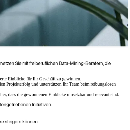
hen und Wachstum sowie Effizienz fördern. Unser Team erfahrener
netzen Sie mit freiberuflichen Data-Mining-Beratern, die
e für Ihr Unternehmen zu schaffen.
te Einblicke für Ihr Geschäft zu gewinnen.
n Projekterfolg und unterstützen Ihr Team beim reibungslosen
cher, dass die gewonnenen Einblicke umsetzbar und relevant sind.
tengetriebenen Initiativen.
cke steigern können.