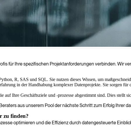
en Daten zu gewinnen, die fundierte Geschäftsentscheidungen ermöglic
ofis für Ihre spezifischen Projektanforderungen verbinden. Wir ver
menhänge in Ihren Datensätzen aufdecken, um umsetzbare Erkenntniss
Python, R, SAS und SQL. Sie nutzen dieses Wissen, um maßgeschneider
fahrung in der Handhabung komplexer Datenprojekte. Sie sorgen für de
 auf Ihre Geschäftsziele und -prozesse abgestimmt sind. Dies stellt si
 Beraters aus unserem Pool der nächste Schritt zum Erfolg Ihrer da
 zu finden?
ozesse optimieren und die Effizienz durch datengesteuerte Einbli