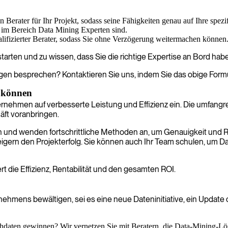
n Berater für Ihr Projekt, sodass seine Fähigkeiten genau auf Ihre spez
 im Bereich Data Mining Experten sind.
ualifizierter Berater, sodass Sie ohne Verzögerung weitermachen können
starten und zu wissen, dass Sie die richtige Expertise an Bord hab
en besprechen? Kontaktieren Sie uns, indem Sie das obige Formul
n können
ernehmen auf verbesserte Leistung und Effizienz ein. Die umfangre
äft voranbringen.
en und wenden fortschrittliche Methoden an, um Genauigkeit und Re
igern den Projekterfolg. Sie können auch Ihr Team schulen, um D
ert die Effizienz, Rentabilität und den gesamten ROI.
hmens bewältigen, sei es eine neue Dateninitiative, ein Update 
daten gewinnen? Wir vernetzen Sie mit Beratern, die Data-Mining-Lösu