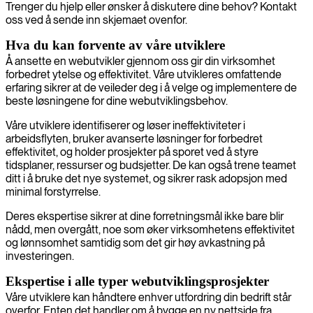
Trenger du hjelp eller ønsker å diskutere dine behov? Kontakt
oss ved å sende inn skjemaet ovenfor.
Hva du kan forvente av våre utviklere
Å ansette en webutvikler gjennom oss gir din virksomhet
forbedret ytelse og effektivitet. Våre utvikleres omfattende
erfaring sikrer at de veileder deg i å velge og implementere de
beste løsningene for dine webutviklingsbehov.
Våre utviklere identifiserer og løser ineffektiviteter i
arbeidsflyten, bruker avanserte løsninger for forbedret
effektivitet, og holder prosjekter på sporet ved å styre
tidsplaner, ressurser og budsjetter. De kan også trene teamet
ditt i å bruke det nye systemet, og sikrer rask adopsjon med
minimal forstyrrelse.
Deres ekspertise sikrer at dine forretningsmål ikke bare blir
nådd, men overgått, noe som øker virksomhetens effektivitet
og lønnsomhet samtidig som det gir høy avkastning på
investeringen.
Ekspertise i alle typer webutviklingsprosjekter
Våre utviklere kan håndtere enhver utfordring din bedrift står
overfor. Enten det handler om å bygge en ny nettside fra