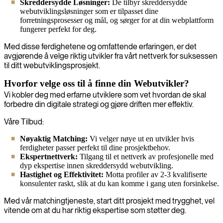
Skreddersydde Løsninger:
De tilbyr skreddersydde
webutviklingsløsninger som er tilpasset dine
forretningsprosesser og mål, og sørger for at din webplattform
fungerer perfekt for deg.
Med disse ferdighetene og omfattende erfaringen, er det
avgjørende å velge riktig utvikler fra vårt nettverk for suksessen
til ditt webutviklingsprosjekt.
Hvorfor velge oss til å finne din Webutvikler?
Vi kobler deg med erfarne utviklere som vet hvordan de skal
forbedre din digitale strategi og gjøre driften mer effektiv.
Våre Tilbud:
Nøyaktig Matching:
Vi velger nøye ut en utvikler hvis
ferdigheter passer perfekt til dine prosjektbehov.
Ekspertnettverk:
Tilgang til et nettverk av profesjonelle med
dyp ekspertise innen skreddersydd webutvikling.
Hastighet og Effektivitet:
Motta profiler av 2-3 kvalifiserte
konsulenter raskt, slik at du kan komme i gang uten forsinkelse.
Med vår matchingtjeneste, start ditt prosjekt med trygghet, vel
vitende om at du har riktig ekspertise som støtter deg.