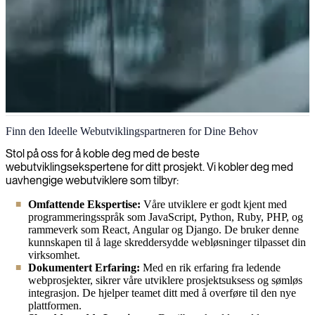
Webutvikling
Finn den Ideelle Webutviklingspartneren for Dine Behov
Vi hjelper selskaper med å navigere i den digitale verden ved å
Stol på oss for å koble deg med de beste
utvikle skreddersydde webløsninger som samsvarer med
webutviklingsekspertene for ditt prosjekt. Vi kobler deg med
forretningsmålene, og sikrer en sømløs tilstedeværelse på nett
uavhengige webutviklere som tilbyr:
samtidig som vi maksimerer brukerengasjement og
Omfattende Ekspertise:
Våre utviklere er godt kjent med
konverteringsrater.
programmeringsspråk som JavaScript, Python, Ruby, PHP, og
rammeverk som React, Angular og Django. De bruker denne
kunnskapen til å lage skreddersydde webløsninger tilpasset din
virksomhet.
Dokumentert Erfaring:
Med en rik erfaring fra ledende
webprosjekter, sikrer våre utviklere prosjektsuksess og sømløs
integrasjon. De hjelper teamet ditt med å overføre til den nye
plattformen.