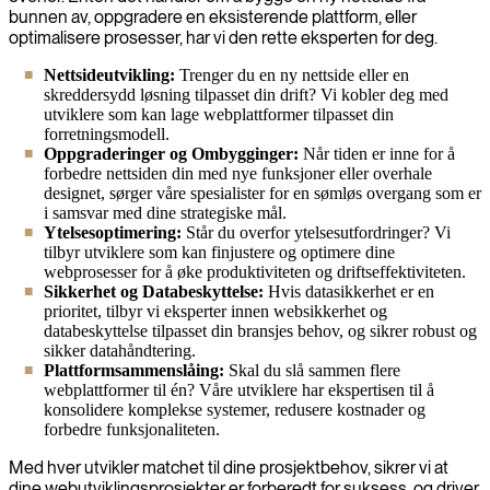
bunnen av, oppgradere en eksisterende plattform, eller
optimalisere prosesser, har vi den rette eksperten for deg.
Nettsideutvikling:
Trenger du en ny nettside eller en
skreddersydd løsning tilpasset din drift? Vi kobler deg med
utviklere som kan lage webplattformer tilpasset din
forretningsmodell.
Oppgraderinger og Ombygginger:
Når tiden er inne for å
forbedre nettsiden din med nye funksjoner eller overhale
designet, sørger våre spesialister for en sømløs overgang som er
i samsvar med dine strategiske mål.
Ytelsesoptimering:
Står du overfor ytelsesutfordringer? Vi
tilbyr utviklere som kan finjustere og optimere dine
webprosesser for å øke produktiviteten og driftseffektiviteten.
Sikkerhet og Databeskyttelse:
Hvis datasikkerhet er en
prioritet, tilbyr vi eksperter innen websikkerhet og
databeskyttelse tilpasset din bransjes behov, og sikrer robust og
sikker datahåndtering.
Plattformsammenslåing:
Skal du slå sammen flere
webplattformer til én? Våre utviklere har ekspertisen til å
konsolidere komplekse systemer, redusere kostnader og
forbedre funksjonaliteten.
Med hver utvikler matchet til dine prosjektbehov, sikrer vi at
dine webutviklingsprosjekter er forberedt for suksess, og driver