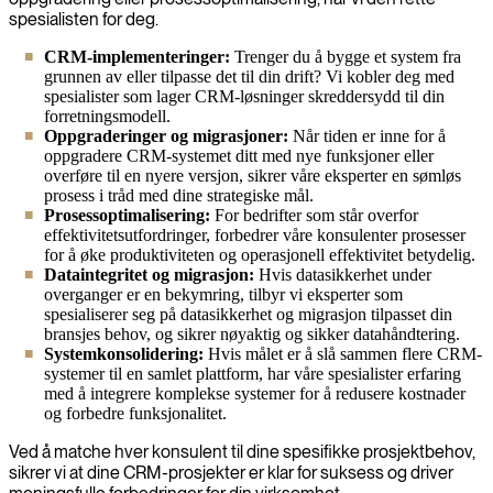
spesialisten for deg.
CRM-implementeringer:
Trenger du å bygge et system fra
grunnen av eller tilpasse det til din drift? Vi kobler deg med
spesialister som lager CRM-løsninger skreddersydd til din
forretningsmodell.
Oppgraderinger og migrasjoner:
Når tiden er inne for å
oppgradere CRM-systemet ditt med nye funksjoner eller
overføre til en nyere versjon, sikrer våre eksperter en sømløs
prosess i tråd med dine strategiske mål.
Prosessoptimalisering:
For bedrifter som står overfor
effektivitetsutfordringer, forbedrer våre konsulenter prosesser
for å øke produktiviteten og operasjonell effektivitet betydelig.
Dataintegritet og migrasjon:
Hvis datasikkerhet under
overganger er en bekymring, tilbyr vi eksperter som
spesialiserer seg på datasikkerhet og migrasjon tilpasset din
bransjes behov, og sikrer nøyaktig og sikker datahåndtering.
Systemkonsolidering:
Hvis målet er å slå sammen flere CRM-
systemer til en samlet plattform, har våre spesialister erfaring
med å integrere komplekse systemer for å redusere kostnader
og forbedre funksjonalitet.
Ved å matche hver konsulent til dine spesifikke prosjektbehov,
sikrer vi at dine CRM-prosjekter er klar for suksess og driver