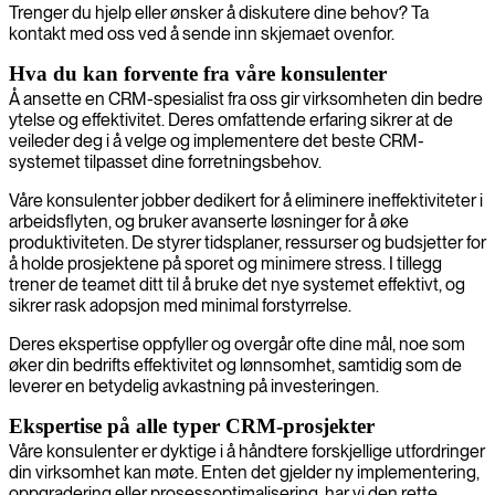
Trenger du hjelp eller ønsker å diskutere dine behov? Ta
kontakt med oss ved å sende inn skjemaet ovenfor.
Hva du kan forvente fra våre konsulenter
Å ansette en CRM-spesialist fra oss gir virksomheten din bedre
ytelse og effektivitet. Deres omfattende erfaring sikrer at de
veileder deg i å velge og implementere det beste CRM-
systemet tilpasset dine forretningsbehov.
Våre konsulenter jobber dedikert for å eliminere ineffektiviteter i
arbeidsflyten, og bruker avanserte løsninger for å øke
produktiviteten. De styrer tidsplaner, ressurser og budsjetter for
å holde prosjektene på sporet og minimere stress. I tillegg
trener de teamet ditt til å bruke det nye systemet effektivt, og
sikrer rask adopsjon med minimal forstyrrelse.
Deres ekspertise oppfyller og overgår ofte dine mål, noe som
øker din bedrifts effektivitet og lønnsomhet, samtidig som de
leverer en betydelig avkastning på investeringen.
Ekspertise på alle typer CRM-prosjekter
Våre konsulenter er dyktige i å håndtere forskjellige utfordringer
din virksomhet kan møte. Enten det gjelder ny implementering,
oppgradering eller prosessoptimalisering, har vi den rette