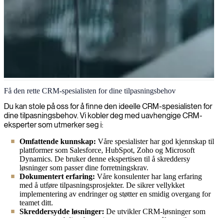
CRM
Få den rette CRM-spesialisten for dine tilpasningsbehov
Vi tilpasser CRM-systemer for å passe dine forretningsprosesser,
Du kan stole på oss for å finne den ideelle CRM-spesialisten for
forbedre kunderelasjonsforvaltning og øke salgsproduktiviteten.
dine tilpasningsbehov. Vi kobler deg med uavhengige CRM-
eksperter som utmerker seg i:
Omfattende kunnskap:
Våre spesialister har god kjennskap til
plattformer som Salesforce, HubSpot, Zoho og Microsoft
Dynamics. De bruker denne ekspertisen til å skreddersy
løsninger som passer dine forretningskrav.
Dokumentert erfaring:
Våre konsulenter har lang erfaring
med å utføre tilpasningsprosjekter. De sikrer vellykket
implementering av endringer og støtter en smidig overgang for
teamet ditt.
Skreddersydde løsninger:
De utvikler CRM-løsninger som