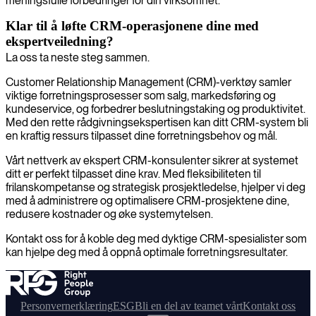
meningsfulle forbedringer for din virksomhet.
Klar til å løfte CRM-operasjonene dine med
ekspertveiledning?
La oss ta neste steg sammen.
Customer Relationship Management (CRM)-verktøy samler
viktige forretningsprosesser som salg, markedsføring og
kundeservice, og forbedrer beslutningstaking og produktivitet.
Med den rette rådgivningsekspertisen kan ditt CRM-system bli
en kraftig ressurs tilpasset dine forretningsbehov og mål.
Vårt nettverk av ekspert CRM-konsulenter sikrer at systemet
ditt er perfekt tilpasset dine krav. Med fleksibiliteten til
frilanskompetanse og strategisk prosjektledelse, hjelper vi deg
med å administrere og optimalisere CRM-prosjektene dine,
redusere kostnader og øke systemytelsen.
Kontakt oss for å koble deg med dyktige CRM-spesialister som
kan hjelpe deg med å oppnå optimale forretningsresultater.
Personvernerklæring
ESG
Bli en del av teamet vårt
Kontakt oss