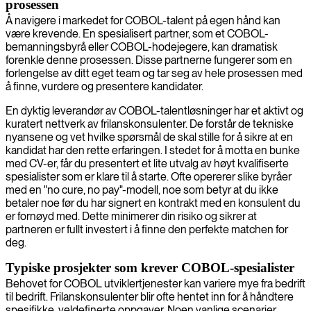
prosessen
Å navigere i markedet for COBOL-talent på egen hånd kan
være krevende. En spesialisert partner, som et COBOL-
bemanningsbyrå eller COBOL-hodejegere, kan dramatisk
forenkle denne prosessen. Disse partnerne fungerer som en
forlengelse av ditt eget team og tar seg av hele prosessen med
å finne, vurdere og presentere kandidater.
En dyktig leverandør av COBOL-talentløsninger har et aktivt og
kuratert nettverk av frilanskonsulenter. De forstår de tekniske
nyansene og vet hvilke spørsmål de skal stille for å sikre at en
kandidat har den rette erfaringen. I stedet for å motta en bunke
med CV-er, får du presentert et lite utvalg av høyt kvalifiserte
spesialister som er klare til å starte. Ofte opererer slike byråer
med en "no cure, no pay"-modell, noe som betyr at du ikke
betaler noe før du har signert en kontrakt med en konsulent du
er fornøyd med. Dette minimerer din risiko og sikrer at
partneren er fullt investert i å finne den perfekte matchen for
deg.
Typiske prosjekter som krever COBOL-spesialister
Behovet for COBOL utviklertjenester kan variere mye fra bedrift
til bedrift. Frilanskonsulenter blir ofte hentet inn for å håndtere
spesifikke, veldefinerte oppgaver. Noen vanlige scenarier