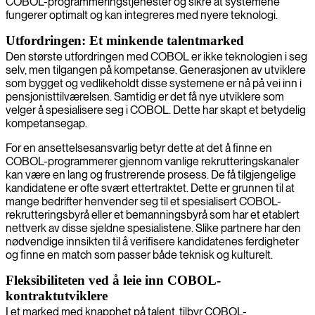
COBOL-programmeringstjenester og sikre at systemene
fungerer optimalt og kan integreres med nyere teknologi.
Utfordringen: Et minkende talentmarked
Den største utfordringen med COBOL er ikke teknologien i seg
selv, men tilgangen på kompetanse. Generasjonen av utviklere
som bygget og vedlikeholdt disse systemene er nå på vei inn i
pensjonisttilværelsen. Samtidig er det få nye utviklere som
velger å spesialisere seg i COBOL. Dette har skapt et betydelig
kompetansegap.
For en ansettelsesansvarlig betyr dette at det å finne en
COBOL-programmerer gjennom vanlige rekrutteringskanaler
kan være en lang og frustrerende prosess. De få tilgjengelige
kandidatene er ofte svært ettertraktet. Dette er grunnen til at
mange bedrifter henvender seg til et spesialisert COBOL-
rekrutteringsbyrå eller et bemanningsbyrå som har et etablert
nettverk av disse sjeldne spesialistene. Slike partnere har den
nødvendige innsikten til å verifisere kandidatenes ferdigheter
og finne en match som passer både teknisk og kulturelt.
Fleksibiliteten ved å leie inn COBOL-
kontraktutviklere
I et marked med knapphet på talent, tilbyr COBOL-