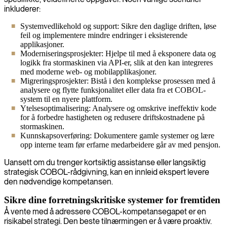
inkluderer:
Systemvedlikehold og support: Sikre den daglige driften, løse
feil og implementere mindre endringer i eksisterende
applikasjoner.
Moderniseringsprosjekter: Hjelpe til med å eksponere data og
logikk fra stormaskinen via API-er, slik at den kan integreres
med moderne web- og mobilapplikasjoner.
Migreringsprosjekter: Bistå i den komplekse prosessen med å
analysere og flytte funksjonalitet eller data fra et COBOL-
system til en nyere plattform.
Ytelsesoptimalisering: Analysere og omskrive ineffektiv kode
for å forbedre hastigheten og redusere driftskostnadene på
stormaskinen.
Kunnskapsoverføring: Dokumentere gamle systemer og lære
opp interne team før erfarne medarbeidere går av med pensjon.
Uansett om du trenger kortsiktig assistanse eller langsiktig
strategisk COBOL-rådgivning, kan en innleid ekspert levere
den nødvendige kompetansen.
Sikre dine forretningskritiske systemer for fremtiden
Å vente med å adressere COBOL-kompetansegapet er en
risikabel strategi. Den beste tilnærmingen er å være proaktiv.