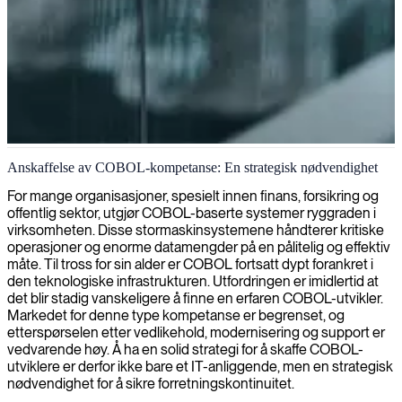
COBOL stormaskin utvikling
Anskaffelse av COBOL-kompetanse: En strategisk nødvendighet
Vi tilbyr ekspertutvikling i COBOL for å vedlikeholde, oppdatere og
For mange organisasjoner, spesielt innen finans, forsikring og
modernisere dine bedriftskritiske stormaskinapplikasjoner, samtidig
offentlig sektor, utgjør COBOL-baserte systemer ryggraden i
som vi sikrer kontinuerlig drift.
virksomheten. Disse stormaskinsystemene håndterer kritiske
operasjoner og enorme datamengder på en pålitelig og effektiv
måte. Til tross for sin alder er COBOL fortsatt dypt forankret i
den teknologiske infrastrukturen. Utfordringen er imidlertid at
det blir stadig vanskeligere å finne en erfaren COBOL-utvikler.
Markedet for denne type kompetanse er begrenset, og
etterspørselen etter vedlikehold, modernisering og support er
vedvarende høy. Å ha en solid strategi for å skaffe COBOL-
utviklere er derfor ikke bare et IT-anliggende, men en strategisk
nødvendighet for å sikre forretningskontinuitet.