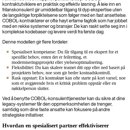
kontraktutviklere en praktisk og effektiv løsning. Å leie inn en
frilanskonsulent gir umiddelbar tilgang til dyp ekspertise uten
de langsiktige forpliktelsene som følger med en fast ansettelse.
COBOL-kontraktører er ofte høyt erfarne fagfolk som har jobbet
med en rekke systemer og bransjer. De kan raskt sette seg inn i
komplekse kodebaser og levere verdi fra første dag.
Denne modellen gir flere fordeler:
Spesialisert kompetanse: Du får tilgang til en ekspert for et
spesifikt behov, enten det er feilretting, et
moderniseringsprosjekt eller ytelsesoptimalisering.
Fleksibilitet: Du kan skalere teamet ditt opp eller ned basert på
prosjektets behov, noe som gir bedre kostnadskontroll.
Rask oppstart: En kontraktør kan ofte starte på kort varsel, noe
som er avgjørende hvis et kritisk problem oppstår eller en
nøkkelperson slutter.
Ved å benytte COBOL-konsulenttjenester kan du sikre at dine
legacy-systemer får den oppmerksomheten de trenger,
samtidig som dine faste ansatte kan fokusere på andre
strategiske initiativer.
Hvordan en spesialisert partner effektiviserer