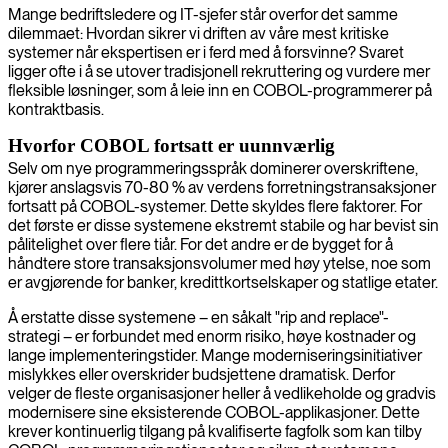
Mange bedriftsledere og IT-sjefer står overfor det samme
dilemmaet: Hvordan sikrer vi driften av våre mest kritiske
systemer når ekspertisen er i ferd med å forsvinne? Svaret
ligger ofte i å se utover tradisjonell rekruttering og vurdere mer
fleksible løsninger, som å leie inn en COBOL-programmerer på
kontraktbasis.
Hvorfor COBOL fortsatt er uunnværlig
Selv om nye programmeringsspråk dominerer overskriftene,
kjører anslagsvis 70-80 % av verdens forretningstransaksjoner
fortsatt på COBOL-systemer. Dette skyldes flere faktorer. For
det første er disse systemene ekstremt stabile og har bevist sin
pålitelighet over flere tiår. For det andre er de bygget for å
håndtere store transaksjonsvolumer med høy ytelse, noe som
er avgjørende for banker, kredittkortselskaper og statlige etater.
Å erstatte disse systemene – en såkalt "rip and replace"-
strategi – er forbundet med enorm risiko, høye kostnader og
lange implementeringstider. Mange moderniseringsinitiativer
mislykkes eller overskrider budsjettene dramatisk. Derfor
velger de fleste organisasjoner heller å vedlikeholde og gradvis
modernisere sine eksisterende COBOL-applikasjoner. Dette
krever kontinuerlig tilgang på kvalifiserte fagfolk som kan tilby