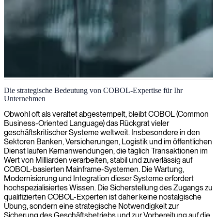
COBOL Mainframe-Entwicklung
Die strategische Bedeutung von COBOL-Expertise für Ihr
Unternehmen
Wir bieten erfahrene COBOL-Entwickler an, um Ihre
geschäftskritischen Mainframe-Anwendungen zu warten, zu
Obwohl oft als veraltet abgestempelt, bleibt COBOL (Common
aktualisieren und zu modernisieren, während wir gleichzeitig die
Business-Oriented Language) das Rückgrat vieler
Geschäftskontinuität sicherstellen.
geschäftskritischer Systeme weltweit. Insbesondere in den
Sektoren Banken, Versicherungen, Logistik und im öffentlichen
Dienst laufen Kernanwendungen, die täglich Transaktionen im
Wert von Milliarden verarbeiten, stabil und zuverlässig auf
COBOL-basierten Mainframe-Systemen. Die Wartung,
Modernisierung und Integration dieser Systeme erfordert
hochspezialisiertes Wissen. Die Sicherstellung des Zugangs zu
qualifizierten COBOL-Experten ist daher keine nostalgische
Übung, sondern eine strategische Notwendigkeit zur
Sicherung des Geschäftsbetriebs und zur Vorbereitung auf die