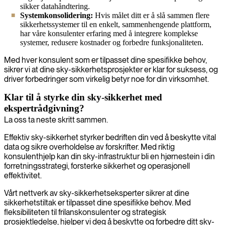
sikker datahåndtering.
Systemkonsolidering:
Hvis målet ditt er å slå sammen flere
sikkerhetssystemer til en enkelt, sammenhengende plattform,
har våre konsulenter erfaring med å integrere komplekse
systemer, redusere kostnader og forbedre funksjonaliteten.
Med hver konsulent som er tilpasset dine spesifikke behov,
sikrer vi at dine sky-sikkerhetsprosjekter er klar for suksess, og
driver forbedringer som virkelig betyr noe for din virksomhet.
Klar til å styrke din sky-sikkerhet med
ekspertrådgivning?
La oss ta neste skritt sammen.
Effektiv sky-sikkerhet styrker bedriften din ved å beskytte vital
data og sikre overholdelse av forskrifter. Med riktig
konsulenthjelp kan din sky-infrastruktur bli en hjørnestein i din
forretningsstrategi, forsterke sikkerhet og operasjonell
effektivitet.
Vårt nettverk av sky-sikkerhetseksperter sikrer at dine
sikkerhetstiltak er tilpasset dine spesifikke behov. Med
fleksibiliteten til frilanskonsulenter og strategisk
prosjektledelse, hjelper vi deg å beskytte og forbedre ditt sky-