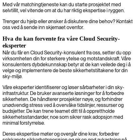
Med vår matchingtjeneste kan du starte prosjektet med
selvtillit, vel vitende om at du har riktig ekspertise i ryggen.
Trenger du hjelp eller ønsker å diskutere dine behov? Kontakt
oss ved å sende inn skjemaet ovenfor.
Hva du kan forvente fra våre Cloud Security-
eksperter
Når du får en Cloud Security-konsulent fra oss, setter du opp
virksomheten din for sterkere ytelse og motstandskraft. Våre
konsulenters dybdekunnskap betyr at de kan veilede deg i å
velge og implementere de beste sikkerhetstiltakene for din
sky-miljø.
Våre eksperter identifiserer og løser sårbarheter i din sky-
infrastruktur. De bruker avanserte løsninger for å forbedre
sikkerheten. De håndterer prosjekter nøye, og forhindrer
unødvendig stress ved å overvåke tidslinjer, ressurser og
budsjetter. De kan trene teamet ditt til å opprettholde
sikkerhetsstandarder, noe som sikrer rask adopsjon med
minimal forstyrrelse.
Deres ekspertise møter og overgår dine krav, forbedrer
selskapets sikkerhetsposisjon og gir en god avkastning på