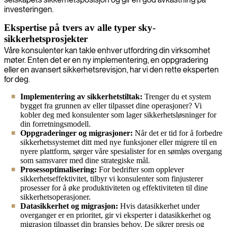
investeringen.
Ekspertise på tvers av alle typer sky-
sikkerhetsprosjekter
Våre konsulenter kan takle enhver utfordring din virksomhet
møter. Enten det er en ny implementering, en oppgradering
eller en avansert sikkerhetsrevisjon, har vi den rette eksperten
for deg.
Implementering av sikkerhetstiltak:
Trenger du et system
bygget fra grunnen av eller tilpasset dine operasjoner? Vi
kobler deg med konsulenter som lager sikkerhetsløsninger for
din forretningsmodell.
Oppgraderinger og migrasjoner:
Når det er tid for å forbedre
sikkerhetssystemet ditt med nye funksjoner eller migrere til en
nyere plattform, sørger våre spesialister for en sømløs overgang
som samsvarer med dine strategiske mål.
Prosessoptimalisering:
For bedrifter som opplever
sikkerhetseffektivitet, tilbyr vi konsulenter som finjusterer
prosesser for å øke produktiviteten og effektiviteten til dine
sikkerhetsoperasjoner.
Datasikkerhet og migrasjon:
Hvis datasikkerhet under
overganger er en prioritet, gir vi eksperter i datasikkerhet og
migrasjon tilpasset din bransjes behov. De sikrer presis og