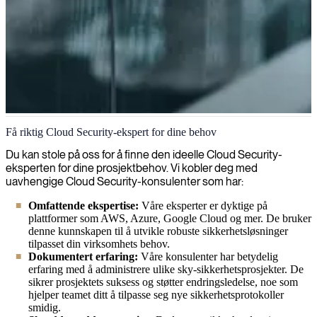
Cloud security
Få riktig Cloud Security-ekspert for dine behov
Vi hjelper organisasjoner med å holde tritt med skysikkerhetens
Du kan stole på oss for å finne den ideelle Cloud Security-
dynamiske natur, og tilbyr ekspertløsninger og dedikerte
eksperten for dine prosjektbehov. Vi kobler deg med
skysikkerhetskonsulenter for å forbedre sikkerhetsnivået ditt og
uavhengige Cloud Security-konsulenter som har:
beskytte dine digitale verdier.
Omfattende ekspertise:
Våre eksperter er dyktige på
plattformer som AWS, Azure, Google Cloud og mer. De bruker
denne kunnskapen til å utvikle robuste sikkerhetsløsninger
tilpasset din virksomhets behov.
Dokumentert erfaring:
Våre konsulenter har betydelig
erfaring med å administrere ulike sky-sikkerhetsprosjekter. De
sikrer prosjektets suksess og støtter endringsledelse, noe som
hjelper teamet ditt å tilpasse seg nye sikkerhetsprotokoller
smidig.