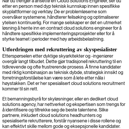
Når du trenger å ansette en Cloud Solutions Engineer, ser du
etter en person med dyp teknisk kunnskap innen spesifikke
skyplattformer og verktøy. De er problemløserne som
overvåker systemene, håndterer feilsøking og optimaliserer
ytelsen kontinuerlig. For mange selskaper er det en utmerket
løsning å hente inn en contract cloud solutions engineer for å
håndtere spesifikke implementeringsprosjekter eller for å
styrke teamet i perioder med høy arbeidsbelastning.
Utfordringen med rekruttering av skyspesialister
Etterspørselen etter dyktige skyarkitekter og -ingeniører
overgår langt tilbudet. Dette gjør tradisjonell rekruttering til en
tidkrevende og ofte frustrerende prosess. Å finne kandidater
med riktig kombinasjon av teknisk dybde, strategisk innsikt og
forretningsforståelse kan være som å lete etter nåla i
høystakken. Det er her spesialisert cloud solutions recruitment
kommer til sin rett.
Et bemanningsbyrå for skyløsninger, eller en dedikert cloud
solutions agency, har nettverket og ekspertisen som trengs for
å identifisere og tiltrekke seg de beste talentene. Slike
partnere, inkludert cloud solutions headhunters og
spesialiserte rekrutterere, forstår nyansene i disse rollene og
kan effektivt skille mellom gode og eksepsjonelle kandidater.