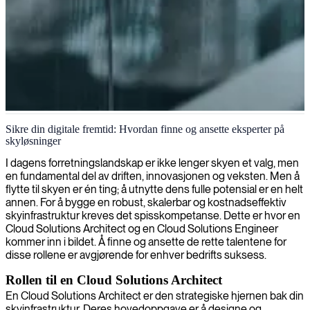
Skytjenesteinfrastrukturløsninger
Sikre din digitale fremtid: Hvordan finne og ansette eksperter på
skyløsninger
Vi leverer skreddersydde skyløsninger som effektiviserer IT-
infrastrukturen din, øker skalerbarheten og sikrer optimal ytelse for
I dagens forretningslandskap er ikke lenger skyen et valg, men
virksomheten din.
en fundamental del av driften, innovasjonen og veksten. Men å
flytte til skyen er én ting; å utnytte dens fulle potensial er en helt
annen. For å bygge en robust, skalerbar og kostnadseffektiv
skyinfrastruktur kreves det spisskompetanse. Dette er hvor en
Cloud Solutions Architect og en Cloud Solutions Engineer
kommer inn i bildet. Å finne og ansette de rette talentene for
disse rollene er avgjørende for enhver bedrifts suksess.
Rollen til en Cloud Solutions Architect
En Cloud Solutions Architect er den strategiske hjernen bak din
skyinfrastruktur. Deres hovedoppgave er å designe og