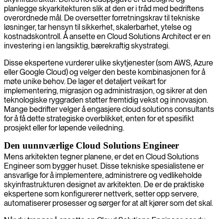
planlegge skyarkitekturen slik at den er i tråd med bedriftens
overordnede mål. De oversetter forretningskrav til tekniske
løsninger, tar hensyn til sikkerhet, skalerbarhet, ytelse og
kostnadskontroll. Å ansette en Cloud Solutions Architect er en
investering i en langsiktig, bærekraftig skystrategi.
Disse ekspertene vurderer ulike skytjenester (som AWS, Azure
eller Google Cloud) og velger den beste kombinasjonen for å
møte unike behov. De lager et detaljert veikart for
implementering, migrasjon og administrasjon, og sikrer at den
teknologiske ryggraden støtter fremtidig vekst og innovasjon.
Mange bedrifter velger å engasjere cloud solutions consultants
for å få dette strategiske overblikket, enten for et spesifikt
prosjekt eller for løpende veiledning.
Den uunnværlige Cloud Solutions Engineer
Mens arkitekten tegner planene, er det en Cloud Solutions
Engineer som bygger huset. Disse tekniske spesialistene er
ansvarlige for å implementere, administrere og vedlikeholde
skyinfrastrukturen designet av arkitekten. De er de praktiske
ekspertene som konfigurerer nettverk, setter opp servere,
automatiserer prosesser og sørger for at alt kjører som det skal.