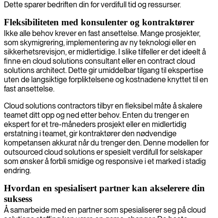
Dette sparer bedriften din for verdifull tid og ressurser.
Fleksibiliteten med konsulenter og kontraktører
Ikke alle behov krever en fast ansettelse. Mange prosjekter,
som skymigrering, implementering av ny teknologi eller en
sikkerhetsrevisjon, er midlertidige. I slike tilfeller er det ideelt å
finne en cloud solutions consultant eller en contract cloud
solutions architect. Dette gir umiddelbar tilgang til ekspertise
uten de langsiktige forpliktelsene og kostnadene knyttet til en
fast ansettelse.
Cloud solutions contractors tilbyr en fleksibel måte å skalere
teamet ditt opp og ned etter behov. Enten du trenger en
ekspert for et tre-måneders prosjekt eller en midlertidig
erstatning i teamet, gir kontraktører den nødvendige
kompetansen akkurat når du trenger den. Denne modellen for
outsourced cloud solutions er spesielt verdifull for selskaper
som ønsker å forbli smidige og responsive i et marked i stadig
endring.
Hvordan en spesialisert partner kan akselerere din
suksess
Å samarbeide med en partner som spesialiserer seg på cloud