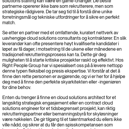
solutions staffing kan være en game-changer. De beste
partnerne opererer ikke bare som rekrutterere, men som
strategiske rådgivere. De tar seg tid til å forstå dine unike
forretningsmål og tekniske utfordringer for å sikre en perfekt
match.
Se etter en partner med et omfattende, kuratert nettverk av
uavhengige cloud solutions consultants og kontraktører. En slik
leverandør kan ofte presentere høyt kvalifiserte kandidater i
løpet av få dager, i motsetning til de ukene eller månedene en
tradisjonell rekrutteringsprosess kan ta. Dette gir deg
muligheten til å starte kritiske prosjekter raskt og effektivt. Hos
Right People Group har vi spesialisert oss på å levere nettopp
denne typen fleksibel og presis ekspertise. Vi forstår at det å
finne den rette personen er avgjørende, og vi er her for å hjelpe
deg med å finne den perfekte skyarkitekten eller -ingeniøren
for dine behov.
Enten du trenger å finne en cloud solutions architect for et
langsiktig strategisk engasjement eller en contract cloud
solutions engineer for et tidsbegrenset prosjekt, kan riktig
rekrutteringspartner eller bemanningsbyrå for skyløsninger
være nøkkelen. De gir tilgang til et talentmarked du ellers ikke
ville nådd, og sikrer at du får den spisskompetansen som