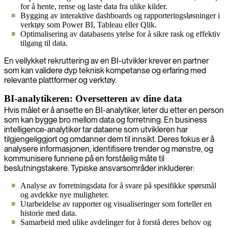
for å hente, rense og laste data fra ulike kilder.
Bygging av interaktive dashboards og rapporteringsløsninger i
verktøy som Power BI, Tableau eller Qlik.
Optimalisering av databasens ytelse for å sikre rask og effektiv
tilgang til data.
En vellykket rekruttering av en BI-utvikler krever en partner
som kan validere dyp teknisk kompetanse og erfaring med
relevante plattformer og verktøy.
BI-analytikeren: Oversetteren av dine data
Hvis målet er å ansette en BI-analytiker, leter du etter en person
som kan bygge bro mellom data og forretning. En business
intelligence-analytiker tar dataene som utvikleren har
tilgjengeliggjort og omdanner dem til innsikt. Deres fokus er å
analysere informasjonen, identifisere trender og mønstre, og
kommunisere funnene på en forståelig måte til
beslutningstakere. Typiske ansvarsområder inkluderer:
Analyse av forretningsdata for å svare på spesifikke spørsmål
og avdekke nye muligheter.
Utarbeidelse av rapporter og visualiseringer som forteller en
historie med data.
Samarbeid med ulike avdelinger for å forstå deres behov og