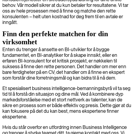
behov. Vår modell sikrer at du kun betaler for resultatene. Vi tar
oss av hele prosessen med å finne og matche den rette
konsulenten – helt uten kostnad for deg frem til en avtale er
inngått.
Finn den perfekte matchen for din
virksomhet
Enten du trenger å ansette en BI-utvikler for å bygge
fundamentet, en BI-analytiker for å skape innsikt, eller en
erfaren BI-konsulent for et kritisk prosjekt, er nøkkelen til
suksess å finne den rette personen. Det handler om mer enn
bare ferdigheter på en CV; det handler om å finne en ekspert
som forstår dine forretningsmål og kan bidra til å nå dem.
Et spesialisert business intelligence-bemanningsbyrå vil ta seg
tid til å forstå din situasjon og dine mål. Ved å kombinere dyp
markedsforståelse med et stort nettverk av talenter, kan de
sikre en prosess som er både effektiv og presis. Dette gjør at du
kan fokusere på det du kan best, mens ekspertene finner
ekspertene.
Hvis du står overfor en utfordring innen Business Intelligence
og trenger å styrke teamet ditt, ta gjerne kontakt med oss. Vi