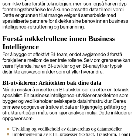
som ikke bare forstår teknologien, men som også har en dyp
forretningsforståelse for å kunne omsette data til reell verdi.
Dette er grunnen til at mange velger å samarbeide med
spesialiserte partnere for å dekke sine behov innen business
intelligence-rekruttering og bemanning.
Forstå nøkkelrollene innen Business
Intelligence
For å bygge et effektivt BI-team, er det avgjørende å forstå
forskjellene mellom de sentrale rollene. Selv om grensene kan
være flytende, har en BI-utvikler og en BI-analytiker typisk
distinkte ansvarsområder som utfyller hverandre.
BI-utvikleren: Arkitekten bak dine data
Når du ønsker å ansette en BI-utvikler, ser du etter en teknisk
spesialist. En business intelligence-utvikler er arkitekten som
bygger og vedlikeholder selskapets datainfrastruktur. Deres
primære oppgave er å sikre at data er tilgjengelig, pålitelig og
strukturert på en måte som gjør analyse mulig. Dette inkluderer
oppgaver som:
Utvikling og vedlikehold av datavarehus og datamodeller.
Implementering av ETL-prosesser (Extract, Transform, Load)