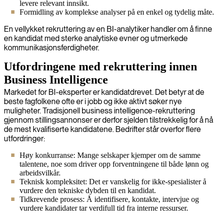
levere relevant innsikt.
Formidling av komplekse analyser på en enkel og tydelig måte.
En vellykket rekruttering av en BI-analytiker handler om å finne
en kandidat med sterke analytiske evner og utmerkede
kommunikasjonsferdigheter.
Utfordringene med rekruttering innen
Business Intelligence
Markedet for BI-eksperter er kandidatdrevet. Det betyr at de
beste fagfolkene ofte er i jobb og ikke aktivt søker nye
muligheter. Tradisjonell business intelligence-rekruttering
gjennom stillingsannonser er derfor sjelden tilstrekkelig for å nå
de mest kvalifiserte kandidatene. Bedrifter står overfor flere
utfordringer:
Høy konkurranse: Mange selskaper kjemper om de samme
talentene, noe som driver opp forventningene til både lønn og
arbeidsvilkår.
Teknisk kompleksitet: Det er vanskelig for ikke-spesialister å
vurdere den tekniske dybden til en kandidat.
Tidkrevende prosess: Å identifisere, kontakte, intervjue og
vurdere kandidater tar verdifull tid fra interne ressurser.