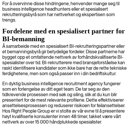
For å overvinne disse hindringene, henvender mange seg til
business intelligence headhunters eller et spesialisert
rekrutteringsbyrå som har nettverket og ekspertisen som
trengs.
Fordelene med en spesialisert partner for
BI-bemanning
Å samarbeide med en spesialisert BI-rekrutteringspartner eller
et bemanningsbyrå gir betydelige fordeler. Disse partnerne har
bygget opp et omfattende nettverk av forhåndskvalifiserte BI-
spesialister over tid. BI-rekrutterere med bransjeforståelse kan
raskt identifisere kandidater som ikke bare har de rette tekniske
ferdighetene, men som også passer inn i din bedriftskultur.
En dyktig business intelligence recruitment agency fungerer
som en forlengelse av ditt eget team. De tar seg av den
tidkrevende prosessen med søk og siling, slik at du kun blir
presentert for de mest relevante profilene. Dette effektiviserer
ansettelsesprosessen og reduserer risikoen for feilansettelser.
Hos Right People Group er vi stolte av vår evne til å presentere
høyt kvalifiserte konsulenter innen 48 timer, takket være vårt
nettverk av over 15 000 håndplukkede spesialister.