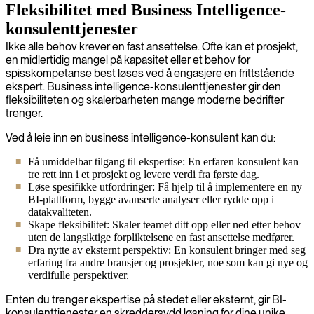
Fleksibilitet med Business Intelligence-
konsulenttjenester
Ikke alle behov krever en fast ansettelse. Ofte kan et prosjekt,
en midlertidig mangel på kapasitet eller et behov for
spisskompetanse best løses ved å engasjere en frittstående
ekspert. Business intelligence-konsulenttjenester gir den
fleksibiliteten og skalerbarheten mange moderne bedrifter
trenger.
Ved å leie inn en business intelligence-konsulent kan du:
Få umiddelbar tilgang til ekspertise: En erfaren konsulent kan
tre rett inn i et prosjekt og levere verdi fra første dag.
Løse spesifikke utfordringer: Få hjelp til å implementere en ny
BI-plattform, bygge avanserte analyser eller rydde opp i
datakvaliteten.
Skape fleksibilitet: Skaler teamet ditt opp eller ned etter behov
uten de langsiktige forpliktelsene en fast ansettelse medfører.
Dra nytte av eksternt perspektiv: En konsulent bringer med seg
erfaring fra andre bransjer og prosjekter, noe som kan gi nye og
verdifulle perspektiver.
Enten du trenger ekspertise på stedet eller eksternt, gir BI-
konsulenttjenester en skreddersydd løsning for dine unike