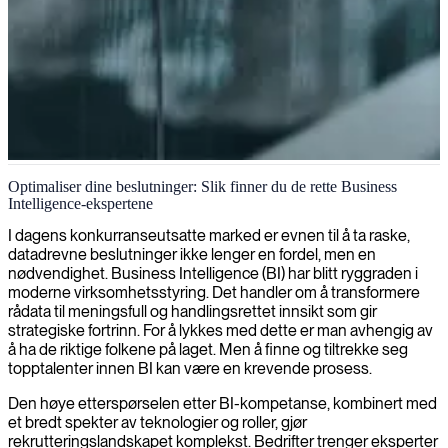
Strategi og implementering av Business Intelligence
Optimaliser dine beslutninger: Slik finner du de rette Business
Intelligence-ekspertene
Vi leverer spesialiserte konsulenttjenester innen Business
Intelligence som omgjør dataene dine til handlingsorienterte
I dagens konkurranseutsatte marked er evnen til å ta raske,
innsikter, og gir kraft til strategiske beslutninger i hele
datadrevne beslutninger ikke lenger en fordel, men en
organisasjonen.
nødvendighet. Business Intelligence (BI) har blitt ryggraden i
moderne virksomhetsstyring. Det handler om å transformere
rådata til meningsfull og handlingsrettet innsikt som gir
strategiske fortrinn. For å lykkes med dette er man avhengig av
å ha de riktige folkene på laget. Men å finne og tiltrekke seg
topptalenter innen BI kan være en krevende prosess.
Den høye etterspørselen etter BI-kompetanse, kombinert med
et bredt spekter av teknologier og roller, gjør
rekrutteringslandskapet komplekst. Bedrifter trenger eksperter