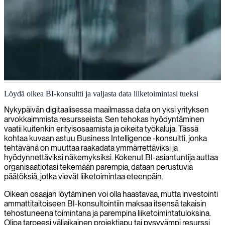
Liiketoimintatiedon hallinnan strategia ja toteutus
Löydä oikea BI-konsultti ja valjasta data liiketoimintasi tueksi
Tarjoamme erikoistuneita Business Intelligence -
Nykypäivän digitaalisessa maailmassa data on yksi yrityksen
konsultointipalveluita, jotka muuttavat tietosi käytännön
arvokkaimmista resursseista. Sen tehokas hyödyntäminen
oivalluksiksi ja mahdollistavat strategisen päätöksenteon koko
vaatii kuitenkin erityisosaamista ja oikeita työkaluja. Tässä
organisaatiossasi.
kohtaa kuvaan astuu Business Intelligence -konsultti, jonka
tehtävänä on muuttaa raakadata ymmärrettäviksi ja
hyödynnettäviksi näkemyksiksi. Kokenut BI-asiantuntija auttaa
organisaatiotasi tekemään parempia, dataan perustuvia
päätöksiä, jotka vievät liiketoimintaa eteenpäin.
Oikean osaajan löytäminen voi olla haastavaa, mutta investointi
ammattitaitoiseen BI-konsultointiin maksaa itsensä takaisin
tehostuneena toimintana ja parempina liiketoimintatuloksina.
Olipa tarpeesi väliaikainen projektiapu tai pysyvämpi resurssi