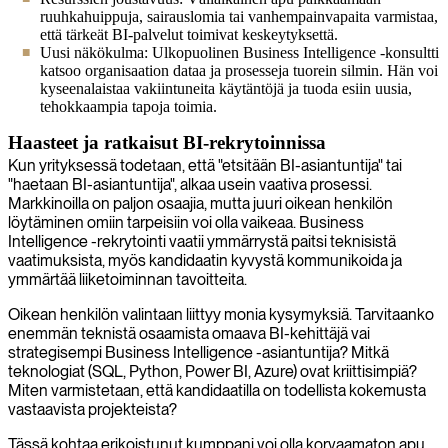
ruuhkahuippuja, sairauslomia tai vanhempainvapaita varmistaa,
että tärkeät BI-palvelut toimivat keskeytyksettä.
Uusi näkökulma: Ulkopuolinen Business Intelligence -konsultti
katsoo organisaation dataa ja prosesseja tuorein silmin. Hän voi
kyseenalaistaa vakiintuneita käytäntöjä ja tuoda esiin uusia,
tehokkaampia tapoja toimia.
Haasteet ja ratkaisut BI-rekrytoinnissa
Kun yrityksessä todetaan, että "etsitään BI-asiantuntija" tai
"haetaan BI-asiantuntija", alkaa usein vaativa prosessi.
Markkinoilla on paljon osaajia, mutta juuri oikean henkilön
löytäminen omiin tarpeisiin voi olla vaikeaa. Business
Intelligence -rekrytointi vaatii ymmärrystä paitsi teknisistä
vaatimuksista, myös kandidaatin kyvystä kommunikoida ja
ymmärtää liiketoiminnan tavoitteita.
Oikean henkilön valintaan liittyy monia kysymyksiä. Tarvitaanko
enemmän teknistä osaamista omaava BI-kehittäjä vai
strategisempi Business Intelligence -asiantuntija? Mitkä
teknologiat (SQL, Python, Power BI, Azure) ovat kriittisimpiä?
Miten varmistetaan, että kandidaatilla on todellista kokemusta
vastaavista projekteista?
Tässä kohtaa erikoistunut kumppani voi olla korvaamaton apu.