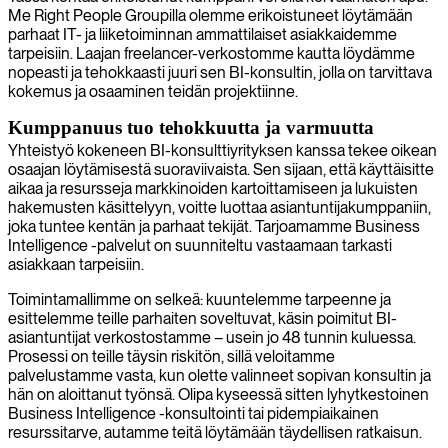
Me Right People Groupilla olemme erikoistuneet löytämään
parhaat IT- ja liiketoiminnan ammattilaiset asiakkaidemme
tarpeisiin. Laajan freelancer-verkostomme kautta löydämme
nopeasti ja tehokkaasti juuri sen BI-konsultin, jolla on tarvittava
kokemus ja osaaminen teidän projektiinne.
Kumppanuus tuo tehokkuutta ja varmuutta
Yhteistyö kokeneen BI-konsulttiyrityksen kanssa tekee oikean
osaajan löytämisestä suoraviivaista. Sen sijaan, että käyttäisitte
aikaa ja resursseja markkinoiden kartoittamiseen ja lukuisten
hakemusten käsittelyyn, voitte luottaa asiantuntijakumppaniin,
joka tuntee kentän ja parhaat tekijät. Tarjoamamme Business
Intelligence -palvelut on suunniteltu vastaamaan tarkasti
asiakkaan tarpeisiin.
Toimintamallimme on selkeä: kuuntelemme tarpeenne ja
esittelemme teille parhaiten soveltuvat, käsin poimitut BI-
asiantuntijat verkostostamme – usein jo 48 tunnin kuluessa.
Prosessi on teille täysin riskitön, sillä veloitamme
palvelustamme vasta, kun olette valinneet sopivan konsultin ja
hän on aloittanut työnsä. Olipa kyseessä sitten lyhytkestoinen
Business Intelligence -konsultointi tai pidempiaikainen
resurssitarve, autamme teitä löytämään täydellisen ratkaisun.