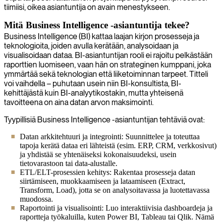
tiimiisi, oikea asiantuntija on avain menestykseen.
Mitä Business Intelligence -asiantuntija tekee?
Business Intelligence (BI) kattaa laajan kirjon prosesseja ja
teknologioita, joiden avulla kerätään, analysoidaan ja
visualisoidaan dataa. BI-asiantuntijan rooli ei rajoitu pelkästään
raporttien luomiseen, vaan hän on strateginen kumppani, joka
ymmärtää sekä teknologian että liiketoiminnan tarpeet. Titteli
voi vaihdella – puhutaan usein niin BI-konsultista, BI-
kehittäjästä kuin BI-analyytikostakin, mutta yhteisenä
tavoitteena on aina datan arvon maksimointi.
Tyypillisiä Business Intelligence -asiantuntijan tehtäviä ovat:
Datan arkkitehtuuri ja integrointi: Suunnittelee ja toteuttaa
tapoja kerätä dataa eri lähteistä (esim. ERP, CRM, verkkosivut)
ja yhdistää se yhtenäiseksi kokonaisuudeksi, usein
tietovarastoon tai data-alustalle.
ETL/ELT-prosessien kehitys: Rakentaa prosesseja datan
siirtämiseen, muokkaamiseen ja lataamiseen (Extract,
Transform, Load), jotta se on analysoitavassa ja luotettavassa
muodossa.
Raportointi ja visualisointi: Luo interaktiivisia dashboardeja ja
raportteja työkaluilla, kuten Power BI, Tableau tai Qlik. Nämä