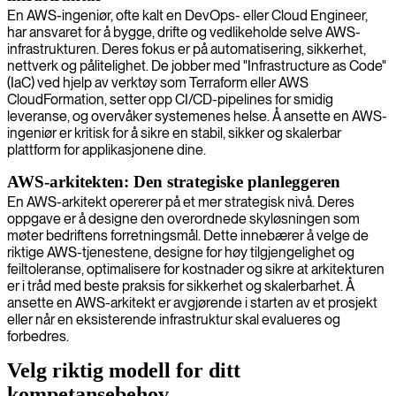
En AWS-ingeniør, ofte kalt en DevOps- eller Cloud Engineer,
har ansvaret for å bygge, drifte og vedlikeholde selve AWS-
infrastrukturen. Deres fokus er på automatisering, sikkerhet,
nettverk og pålitelighet. De jobber med "Infrastructure as Code"
(IaC) ved hjelp av verktøy som Terraform eller AWS
CloudFormation, setter opp CI/CD-pipelines for smidig
leveranse, og overvåker systemenes helse. Å ansette en AWS-
ingeniør er kritisk for å sikre en stabil, sikker og skalerbar
plattform for applikasjonene dine.
AWS-arkitekten: Den strategiske planleggeren
En AWS-arkitekt opererer på et mer strategisk nivå. Deres
oppgave er å designe den overordnede skyløsningen som
møter bedriftens forretningsmål. Dette innebærer å velge de
riktige AWS-tjenestene, designe for høy tilgjengelighet og
feiltoleranse, optimalisere for kostnader og sikre at arkitekturen
er i tråd med beste praksis for sikkerhet og skalerbarhet. Å
ansette en AWS-arkitekt er avgjørende i starten av et prosjekt
eller når en eksisterende infrastruktur skal evalueres og
forbedres.
Velg riktig modell for ditt
kompetansebehov