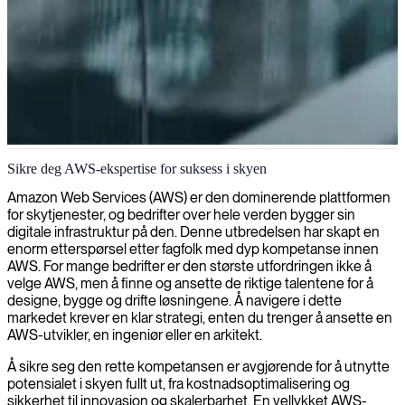
AWS-sertifisert utviklerkompetanse
Sikre deg AWS-ekspertise for suksess i skyen
Vi tilbyr sertifiserte AWS-utviklere for å optimalisere dine
Amazon Web Services (AWS) er den dominerende plattformen
skyløsninger og akselerere utvikling i Amazon Web Services-
for skytjenester, og bedrifter over hele verden bygger sin
miljøer.
digitale infrastruktur på den. Denne utbredelsen har skapt en
enorm etterspørsel etter fagfolk med dyp kompetanse innen
AWS. For mange bedrifter er den største utfordringen ikke å
velge AWS, men å finne og ansette de riktige talentene for å
designe, bygge og drifte løsningene. Å navigere i dette
markedet krever en klar strategi, enten du trenger å ansette en
AWS-utvikler, en ingeniør eller en arkitekt.
Å sikre seg den rette kompetansen er avgjørende for å utnytte
potensialet i skyen fullt ut, fra kostnadsoptimalisering og
sikkerhet til innovasjon og skalerbarhet. En vellykket AWS-