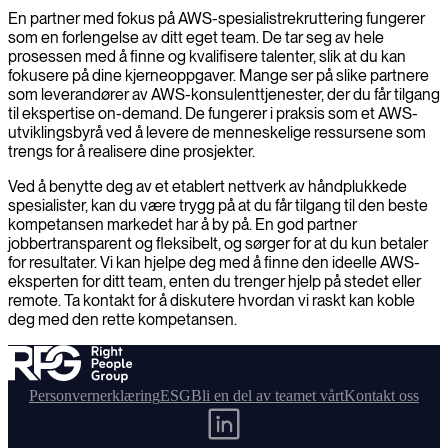
En partner med fokus på AWS-spesialistrekruttering fungerer
som en forlengelse av ditt eget team. De tar seg av hele
prosessen med å finne og kvalifisere talenter, slik at du kan
fokusere på dine kjerneoppgaver. Mange ser på slike partnere
som leverandører av AWS-konsulenttjenester, der du får tilgang
til ekspertise on-demand. De fungerer i praksis som et AWS-
utviklingsbyrå ved å levere de menneskelige ressursene som
trengs for å realisere dine prosjekter.
Ved å benytte deg av et etablert nettverk av håndplukkede
spesialister, kan du være trygg på at du får tilgang til den beste
kompetansen markedet har å by på. En god partner
jobbertransparent og fleksibelt, og sørger for at du kun betaler
for resultater. Vi kan hjelpe deg med å finne den ideelle AWS-
eksperten for ditt team, enten du trenger hjelp på stedet eller
remote. Ta kontakt for å diskutere hvordan vi raskt kan koble
deg med den rette kompetansen.
Personvernerklæring
ESG
Bli en del av teamet vårt
Kontakt oss