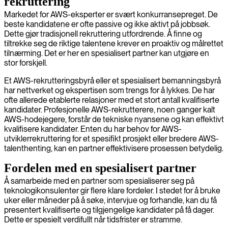
rekruttering
Markedet for AWS-eksperter er svært konkurransepreget. De
beste kandidatene er ofte passive og ikke aktivt på jobbsøk.
Dette gjør tradisjonell rekruttering utfordrende. Å finne og
tiltrekke seg de riktige talentene krever en proaktiv og målrettet
tilnærming. Det er her en spesialisert partner kan utgjøre en
stor forskjell.
Et AWS-rekrutteringsbyrå eller et spesialisert bemanningsbyrå
har nettverket og ekspertisen som trengs for å lykkes. De har
ofte allerede etablerte relasjoner med et stort antall kvalifiserte
kandidater. Profesjonelle AWS-rekrutterere, noen ganger kalt
AWS-hodejegere, forstår de tekniske nyansene og kan effektivt
kvalifisere kandidater. Enten du har behov for AWS-
utviklerrekruttering for et spesifikt prosjekt eller bredere AWS-
talenthenting, kan en partner effektivisere prosessen betydelig.
Fordelen med en spesialisert partner
Å samarbeide med en partner som spesialiserer seg på
teknologikonsulenter gir flere klare fordeler. I stedet for å bruke
uker eller måneder på å søke, intervjue og forhandle, kan du få
presentert kvalifiserte og tilgjengelige kandidater på få dager.
Dette er spesielt verdifullt når tidsfrister er stramme.