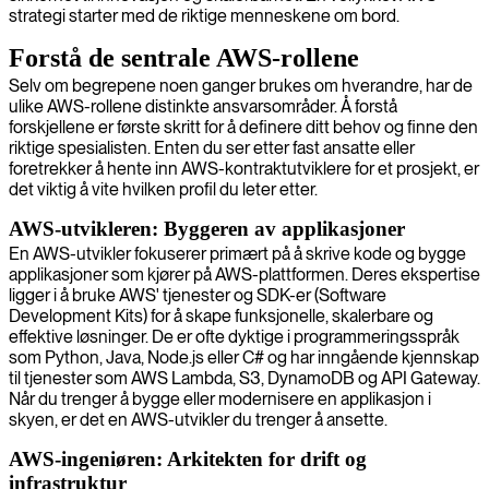
strategi starter med de riktige menneskene om bord.
Forstå de sentrale AWS-rollene
Selv om begrepene noen ganger brukes om hverandre, har de
ulike AWS-rollene distinkte ansvarsområder. Å forstå
forskjellene er første skritt for å definere ditt behov og finne den
riktige spesialisten. Enten du ser etter fast ansatte eller
foretrekker å hente inn AWS-kontraktutviklere for et prosjekt, er
det viktig å vite hvilken profil du leter etter.
AWS-utvikleren: Byggeren av applikasjoner
En AWS-utvikler fokuserer primært på å skrive kode og bygge
applikasjoner som kjører på AWS-plattformen. Deres ekspertise
ligger i å bruke AWS' tjenester og SDK-er (Software
Development Kits) for å skape funksjonelle, skalerbare og
effektive løsninger. De er ofte dyktige i programmeringsspråk
som Python, Java, Node.js eller C# og har inngående kjennskap
til tjenester som AWS Lambda, S3, DynamoDB og API Gateway.
Når du trenger å bygge eller modernisere en applikasjon i
skyen, er det en AWS-utvikler du trenger å ansette.
AWS-ingeniøren: Arkitekten for drift og
infrastruktur