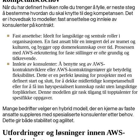
Når du har definert hvilken rolle du trenger å fylle, er neste steg
å bestemme hvordan du skal knytte til deg kompetansen. Det
er i hovedsak to modeller: fast ansettelse og innleie av
konsulenter på kontrakt.
Fast ansettelse: Ideelt for langsiktige og sentrale roller i
organisasjonen. En fast ansatt blir en integrert del av teamet og
kulturen, og bygger opp domenekunnskap over tid. Prosessen
med AWS-rekruttering for faste stillinger er ofte grundig og
tidkrevende.
Innleie av konsulenter: Å benytte seg av AWS-
kontraktutviklere eller AWS-kontraktingeniører gir betydelig
fleksibilitet. Dette er en perfekt løsning for prosjekter med en
definert start og slutt, for å dekke midlertidige kompetansehull
eller for å få inn høyspesialisert kunnskap raskt uten langsiktige
forpliktelser. Denne modellen gir rask tilgang til topptalenter for
spesifikke oppgaver.
Mange bedrifter velger en hybrid modell, der en kjerne av faste
ansatte suppleres med spesialiserte konsulenter etter behov.
Dette gir både stabilitet og agilitet.
Utfordringer og løsninger innen AWS-