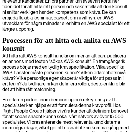
relevanta kandidater. En bra partner kan avsevärt korta ner
tiden det tar att hitta rätt person och säkerställa att den konsult
ni anlitar verkligen har den kompetens som krävs. De kan
erbjuda flexibla lösningar, oavsett om ni vill hyra en AWS
utvecklare för några månader eller hitta en AWS specialist för ett
längre uppdrag.
Processen för att hitta och anlita en AWS-
konsult
Att hitta rätt AWS konsult handlar om mer än att bara publicera
en annons med texten "sökes AWS konsult". En framgångsrik
process börjar med en tydlig kravspecifikation. Vilka specifika
AWS-tjänster måste personen kunna? Vilken erfarenhetsnivå
krävs? Vilka personliga egenskaper är viktiga för att passa in i
ert team? Ju tydligare ni kan definiera rollen, desto enklare blir
det att hitta rätt matchning.
En erfaren partner inom bemanning och rekrytering av IT-
specialister kan hjälpa er att formulera denna kravprofil. Hos
Right People Group hjälper vi våra kunder att definiera behovet
för att sedan snabbt kunna söka i vårt nätverk av över 15 000
specialister. Vi presenterar de mest relevanta kandidaterna
inom några dagar, vilket gör att ni snabbt kan komma igång med