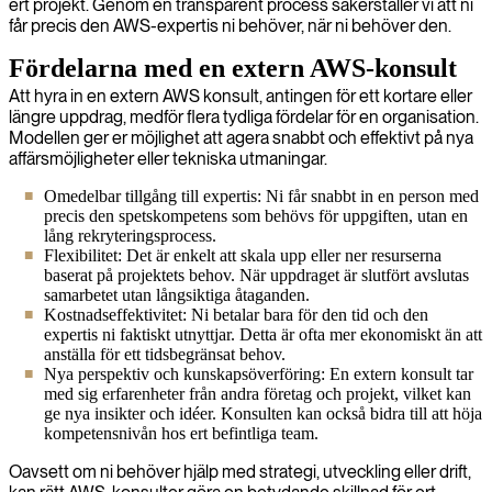
ert projekt. Genom en transparent process säkerställer vi att ni
får precis den AWS-expertis ni behöver, när ni behöver den.
Fördelarna med en extern AWS-konsult
Att hyra in en extern AWS konsult, antingen för ett kortare eller
längre uppdrag, medför flera tydliga fördelar för en organisation.
Modellen ger er möjlighet att agera snabbt och effektivt på nya
affärsmöjligheter eller tekniska utmaningar.
Omedelbar tillgång till expertis: Ni får snabbt in en person med
precis den spetskompetens som behövs för uppgiften, utan en
lång rekryteringsprocess.
Flexibilitet: Det är enkelt att skala upp eller ner resurserna
baserat på projektets behov. När uppdraget är slutfört avslutas
samarbetet utan långsiktiga åtaganden.
Kostnadseffektivitet: Ni betalar bara för den tid och den
expertis ni faktiskt utnyttjar. Detta är ofta mer ekonomiskt än att
anställa för ett tidsbegränsat behov.
Nya perspektiv och kunskapsöverföring: En extern konsult tar
med sig erfarenheter från andra företag och projekt, vilket kan
ge nya insikter och idéer. Konsulten kan också bidra till att höja
kompetensnivån hos ert befintliga team.
Oavsett om ni behöver hjälp med strategi, utveckling eller drift,