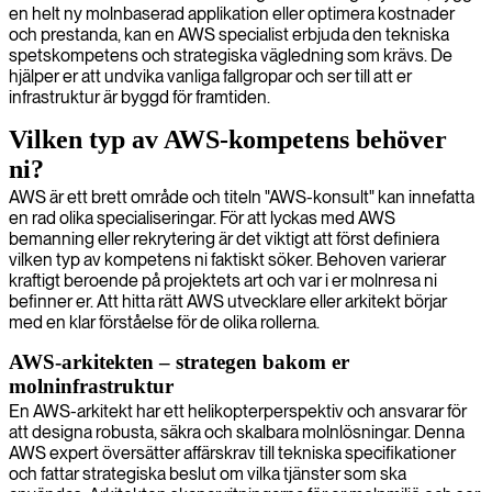
en helt ny molnbaserad applikation eller optimera kostnader
och prestanda, kan en AWS specialist erbjuda den tekniska
spetskompetens och strategiska vägledning som krävs. De
hjälper er att undvika vanliga fallgropar och ser till att er
infrastruktur är byggd för framtiden.
Vilken typ av AWS-kompetens behöver
ni?
AWS är ett brett område och titeln "AWS-konsult" kan innefatta
en rad olika specialiseringar. För att lyckas med AWS
bemanning eller rekrytering är det viktigt att först definiera
vilken typ av kompetens ni faktiskt söker. Behoven varierar
kraftigt beroende på projektets art och var i er molnresa ni
befinner er. Att hitta rätt AWS utvecklare eller arkitekt börjar
med en klar förståelse för de olika rollerna.
AWS-arkitekten – strategen bakom er
molninfrastruktur
En AWS-arkitekt har ett helikopterperspektiv och ansvarar för
att designa robusta, säkra och skalbara molnlösningar. Denna
AWS expert översätter affärskrav till tekniska specifikationer
och fattar strategiska beslut om vilka tjänster som ska