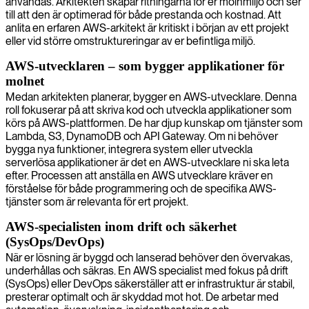
användas. Arkitekten skapar ritningarna för er molnmiljö och ser
till att den är optimerad för både prestanda och kostnad. Att
anlita en erfaren AWS-arkitekt är kritiskt i början av ett projekt
eller vid större omstruktureringar av er befintliga miljö.
AWS-utvecklaren – som bygger applikationer för
molnet
Medan arkitekten planerar, bygger en AWS-utvecklare. Denna
roll fokuserar på att skriva kod och utveckla applikationer som
körs på AWS-plattformen. De har djup kunskap om tjänster som
Lambda, S3, DynamoDB och API Gateway. Om ni behöver
bygga nya funktioner, integrera system eller utveckla
serverlösa applikationer är det en AWS-utvecklare ni ska leta
efter. Processen att anställa en AWS utvecklare kräver en
förståelse för både programmering och de specifika AWS-
tjänster som är relevanta för ert projekt.
AWS-specialisten inom drift och säkerhet
(SysOps/DevOps)
När er lösning är byggd och lanserad behöver den övervakas,
underhållas och säkras. En AWS specialist med fokus på drift
(SysOps) eller DevOps säkerställer att er infrastruktur är stabil,
presterar optimalt och är skyddad mot hot. De arbetar med