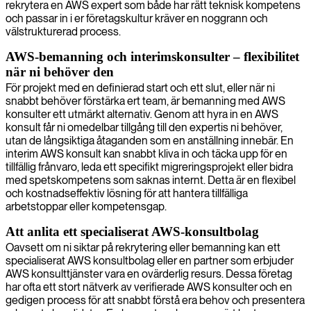
rekrytera en AWS expert som både har rätt teknisk kompetens
och passar in i er företagskultur kräver en noggrann och
välstrukturerad process.
AWS-bemanning och interimskonsulter – flexibilitet
när ni behöver den
För projekt med en definierad start och ett slut, eller när ni
snabbt behöver förstärka ert team, är bemanning med AWS
konsulter ett utmärkt alternativ. Genom att hyra in en AWS
konsult får ni omedelbar tillgång till den expertis ni behöver,
utan de långsiktiga åtaganden som en anställning innebär. En
interim AWS konsult kan snabbt kliva in och täcka upp för en
tillfällig frånvaro, leda ett specifikt migreringsprojekt eller bidra
med spetskompetens som saknas internt. Detta är en flexibel
och kostnadseffektiv lösning för att hantera tillfälliga
arbetstoppar eller kompetensgap.
Att anlita ett specialiserat AWS-konsultbolag
Oavsett om ni siktar på rekrytering eller bemanning kan ett
specialiserat AWS konsultbolag eller en partner som erbjuder
AWS konsulttjänster vara en ovärderlig resurs. Dessa företag
har ofta ett stort nätverk av verifierade AWS konsulter och en
gedigen process för att snabbt förstå era behov och presentera