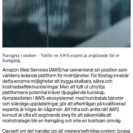
AWS-certifierad utvecklingsexpertis
Navigera i molnet – Varför en AWS-expert är avgörande för er
framgång
Vi tillhandahåller certifierade AWS-utvecklare för att optimera dina
molnlösningar och påskynda utvecklingen i Amazon Web Services-
Amazon Web Services (AWS) har cementerat sin position som
miljöer.
världens ledande plattform för molntjänster. För företag innebär
detta enorma möjligheter att bygga skalbara, säkra och
kostnadseffektiva lösningar. Men att fullt ut utnyttja
plattformens potential kräver djupgående kunskap.
Komplexiteten i AWS-ekosystemet, med hundratals tjänster
och ständiga uppdateringar, gör att efterfrågan på kvalificerad
expertis är högre än någonsin. Att hitta och anlita rätt AWS
konsult är ofta ett avgörande steg för att säkerställa att
molnstrategin blir en framgång och inte en kostsam omväg.
Oavsett om det handlar om att migrera befintliga system, bygga