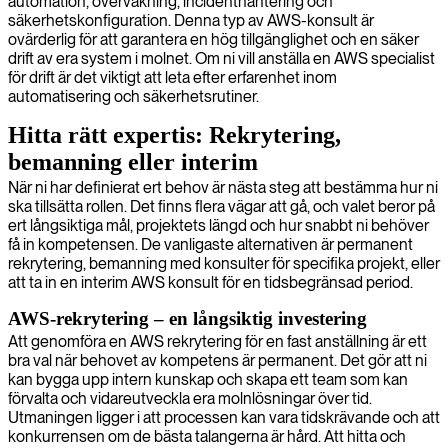
automation, övervakning, incidenthantering och
säkerhetskonfiguration. Denna typ av AWS-konsult är
ovärderlig för att garantera en hög tillgänglighet och en säker
drift av era system i molnet. Om ni vill anställa en AWS specialist
för drift är det viktigt att leta efter erfarenhet inom
automatisering och säkerhetsrutiner.
Hitta rätt expertis: Rekrytering,
bemanning eller interim
När ni har definierat ert behov är nästa steg att bestämma hur ni
ska tillsätta rollen. Det finns flera vägar att gå, och valet beror på
ert långsiktiga mål, projektets längd och hur snabbt ni behöver
få in kompetensen. De vanligaste alternativen är permanent
rekrytering, bemanning med konsulter för specifika projekt, eller
att ta in en interim AWS konsult för en tidsbegränsad period.
AWS-rekrytering – en långsiktig investering
Att genomföra en AWS rekrytering för en fast anställning är ett
bra val när behovet av kompetens är permanent. Det gör att ni
kan bygga upp intern kunskap och skapa ett team som kan
förvalta och vidareutveckla era molnlösningar över tid.
Utmaningen ligger i att processen kan vara tidskrävande och att
konkurrensen om de bästa talangerna är hård. Att hitta och