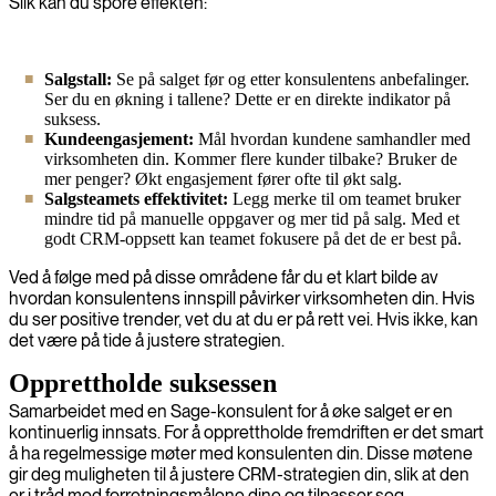
Slik kan du spore effekten:
Salgstall:
Se på salget før og etter konsulentens anbefalinger.
Ser du en økning i tallene? Dette er en direkte indikator på
suksess.
Kundeengasjement:
Mål hvordan kundene samhandler med
virksomheten din. Kommer flere kunder tilbake? Bruker de
mer penger? Økt engasjement fører ofte til økt salg.
Salgsteamets effektivitet:
Legg merke til om teamet bruker
mindre tid på manuelle oppgaver og mer tid på salg. Med et
godt CRM-oppsett kan teamet fokusere på det de er best på.
Ved å følge med på disse områdene får du et klart bilde av
hvordan konsulentens innspill påvirker virksomheten din. Hvis
du ser positive trender, vet du at du er på rett vei. Hvis ikke, kan
det være på tide å justere strategien.
Opprettholde suksessen
Samarbeidet med en Sage-konsulent for å øke salget er en
kontinuerlig innsats. For å opprettholde fremdriften er det smart
å ha regelmessige møter med konsulenten din. Disse møtene
gir deg muligheten til å justere CRM-strategien din, slik at den
er i tråd med forretningsmålene dine og tilpasser seg