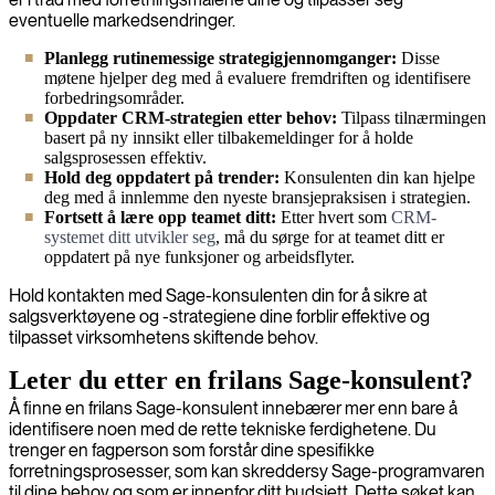
eventuelle markedsendringer.
Planlegg rutinemessige strategigjennomganger:
Disse
møtene hjelper deg med å evaluere fremdriften og identifisere
forbedringsområder.
Oppdater CRM-strategien etter behov:
Tilpass tilnærmingen
basert på ny innsikt eller tilbakemeldinger for å holde
salgsprosessen effektiv.
Hold deg oppdatert på trender:
Konsulenten din kan hjelpe
deg med å innlemme den nyeste bransjepraksisen i strategien.
Fortsett å lære opp teamet ditt:
Etter hvert som
CRM-
systemet ditt utvikler seg
, må du sørge for at teamet ditt er
oppdatert på nye funksjoner og arbeidsflyter.
Hold kontakten med Sage-konsulenten din for å sikre at
salgsverktøyene og -strategiene dine forblir effektive og
tilpasset virksomhetens skiftende behov.
Leter du etter en frilans Sage-konsulent?
Å finne en frilans Sage-konsulent innebærer mer enn bare å
identifisere noen med de rette tekniske ferdighetene. Du
trenger en fagperson som forstår dine spesifikke
forretningsprosesser, som kan skreddersy Sage-programvaren
til dine behov og som er innenfor ditt budsjett. Dette søket kan