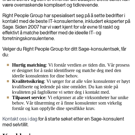
være overraskende komplisert og tidkrevende.
Right People Group har spesialisert seg på å sette bedrifter i
kontakt med de beste IT-konsulentene, inkludert eksperter på
Sage. Siden 2007 har vi vært kjent for vår evne til raskt og
effektivt å matche bedrifter med de ideelle IT- og
forretningskonsulentene.
Velger du Right People Group for ditt Sage-konsulentsøk, får
du:
Hurtig matching
: Vi forstår verdien av tiden din. Vår prosess
er designet for å raskt identifisere og matche deg med den
ideelle konsulenten for dine behov.
Kvalitetssikring
: Vi sørger for at alle våre konsulenter er høyt
kvalifiserte og ledende på sine områder. Du kan stole på
kvaliteten på fagfolkene vi setter deg i kontakt med.
Tilpasset service
: Vi erkjenner at alle virksomheter har unike
behov. Vår tilnærming er å finne konsulenter som virkelig
forstår og kan oppfylle dine spesifikke krav.
Kontakt oss i dag
for å starte søket etter en Sage-konsulent
med selvtillit.