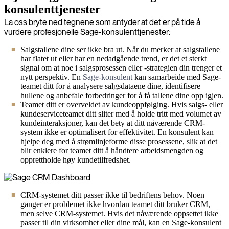
konsulenttjenester
La oss bryte ned tegnene som antyder at det er på tide å
vurdere profesjonelle Sage-konsulenttjenester:
Salgstallene dine ser ikke bra ut. Når du merker at salgstallene
har flatet ut eller har en nedadgående trend, er det et sterkt
signal om at noe i salgsprosessen eller -strategien din trenger et
nytt perspektiv. En
Sage-konsulent
kan samarbeide med Sage-
teamet ditt for å analysere salgsdataene dine, identifisere
hullene og anbefale forbedringer for å få tallene dine opp igjen.
Teamet ditt er overveldet av kundeoppfølging. Hvis salgs- eller
kundeserviceteamet ditt sliter med å holde tritt med volumet av
kundeinteraksjoner, kan det bety at ditt nåværende CRM-
system ikke er optimalisert for effektivitet. En konsulent kan
hjelpe deg med å strømlinjeforme disse prosessene, slik at det
blir enklere for teamet ditt å håndtere arbeidsmengden og
opprettholde høy kundetilfredshet.
CRM-systemet ditt passer ikke til bedriftens behov. Noen
ganger er problemet ikke hvordan teamet ditt bruker CRM,
men selve CRM-systemet. Hvis det nåværende oppsettet ikke
passer til din virksomhet eller dine mål, kan en Sage-konsulent