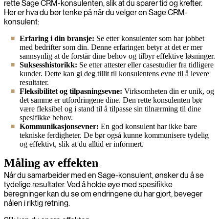
rette Sage CRM-konsulenten, slik at du sparer tid og krefter.
Her er hva du bør tenke på når du velger en Sage CRM-
konsulent:
Erfaring i din bransje:
Se etter konsulenter som har jobbet
med bedrifter som din. Denne erfaringen betyr at det er mer
sannsynlig at de forstår dine behov og tilbyr effektive løsninger.
Suksesshistorikk:
Se etter attester eller casestudier fra tidligere
kunder. Dette kan gi deg tillit til konsulentens evne til å levere
resultater.
Fleksibilitet og tilpasningsevne:
Virksomheten din er unik, og
det samme er utfordringene dine. Den rette konsulenten bør
være fleksibel og i stand til å tilpasse sin tilnærming til dine
spesifikke behov.
Kommunikasjonsevner:
En god konsulent har ikke bare
tekniske ferdigheter. De bør også kunne kommunisere tydelig
og effektivt, slik at du alltid er informert.
Måling av effekten
Når du samarbeider med en Sage-konsulent, ønsker du å se
tydelige resultater. Ved å holde øye med spesifikke
beregninger kan du se om endringene du har gjort, beveger
nålen i riktig retning.