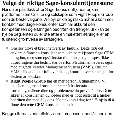
Velge de riktige Sage-konsulenttjenestene
Når du er på utkikk etter Sage-konsulenttjenester, kan
plattformer som
Onsiter
og selskaper som Right People Group
som de beste valgene. Vi tilbyr enkle og raske måter å komme i
kontakt med Sage-konsulenter som har akkurat den
kompetansen og erfaringen bedriften din trenger. Slik kan de
hjelpe deg, enten du er ute etter en målrettet løsning eller en
fullstendig fornyelse av strategien:
Onsiter
tilbyr et bredt nettverk av fagfolk. Dette gjør det
enklere å finne en konsulent som ikke bare kjenner Sage CRM
ut og inn, men som også forstår din bransje og de spesifikke
utfordringene din bedrift står overfor. Plattformen leveres også
med et gratis
Vendor Management System
(VMS),
Onsiter
VMS
, slik at du har full oversikt og kontroll over strategien for
ekstern arbeidskraft.
Right People Group
har en mer personlig tilnærming. Vi
matcher deg med konsulenter etter å ha forstått
forretningsmålene dine og problemene du prøver å løse. Dette
sikrer at konsulenten du jobber med er godt rustet til å hjelpe
bedriften din med å lykkes.
Kontakt oss i dag
for å få hjelp til å
finne den rette CRM-konsulenten raskt.
Begge alternativene effektiviserer prosessen med å finne den