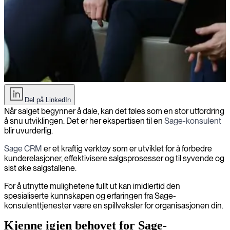
Overvinne salgssvikt med Sage CRM-konsulenter
Del på LinkedIn
Når salget begynner å dale, kan det føles som en stor utfordring
å snu utviklingen. Det er her ekspertisen til en
Sage-konsulent
blir uvurderlig.
Sage CRM
er et kraftig verktøy som er utviklet for å forbedre
kunderelasjoner, effektivisere salgsprosesser og til syvende og
sist øke salgstallene.
For å utnytte mulighetene fullt ut kan imidlertid den
spesialiserte kunnskapen og erfaringen fra Sage-
konsulenttjenester være en spillveksler for organisasjonen din.
Kjenne igjen behovet for Sage-