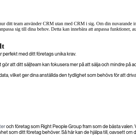
e hur ditt team använder CRM utan med CRM i sig. Om din nuvarande ins
anpassa sig till dina behov. Detta kan innebära att anpassa funktioner, 
lt
erfekt med ditt företags unika krav.
r att ditt säljteam kan fokusera mer på att sälja och mindre på adm
ata, vilket ger dina anställda den tydlighet som behövs för att driva
ter
och företag som Right People Group fram som de bästa valen. V
 som ditt företag behöver. Så här kan de hjälpa till, oavsett om du 