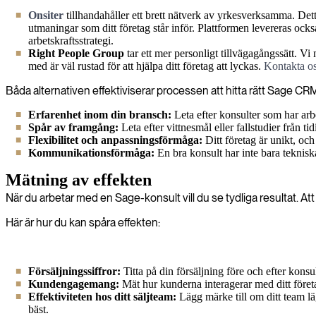
Onsiter
tillhandahåller ett brett nätverk av yrkesverksamma. Dett
utmaningar som ditt företag står inför. Plattformen levereras ocks
arbetskraftsstrategi.
Right People Group
tar ett mer personligt tillvägagångssätt. Vi
med är väl rustad för att hjälpa ditt företag att lyckas.
Kontakta os
Båda alternativen effektiviserar processen att hitta rätt Sage CR
Erfarenhet inom din bransch:
Leta efter konsulter som har arb
Spår av framgång:
Leta efter vittnesmål eller fallstudier från t
Flexibilitet och anpassningsförmåga:
Ditt företag är unikt, och
Kommunikationsförmåga:
En bra konsult har inte bara tekniska
Mätning av effekten
När du arbetar med en Sage-konsult vill du se tydliga resultat. Att h
Här är hur du kan spåra effekten:
Försäljningssiffror:
Titta på din försäljning före och efter kons
Kundengagemang:
Mät hur kunderna interagerar med ditt föret
Effektiviteten hos ditt säljteam:
Lägg märke till om ditt team läg
bäst.