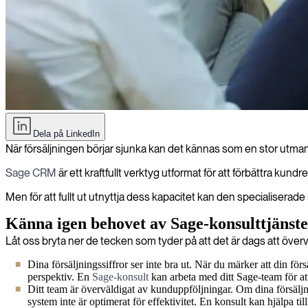
Övervinna försäljningssvackor med Sage CRM-konsulter
Dela på LinkedIn
När försäljningen börjar sjunka kan det kännas som en stor utman
Sage CRM
är ett kraftfullt verktyg utformat för att förbättra kundr
Men för att fullt ut utnyttja dess kapacitet kan den specialisera
Känna igen behovet av Sage-konsulttjänst
Låt oss bryta ner de tecken som tyder på att det är dags att över
Dina försäljningssiffror ser inte bra ut. När du märker att din förs
perspektiv. En
Sage-konsult
kan arbeta med ditt Sage-team för att
Ditt team är överväldigat av kunduppföljningar. Om dina försälj
system inte är optimerat för effektivitet. En konsult kan hjälpa till