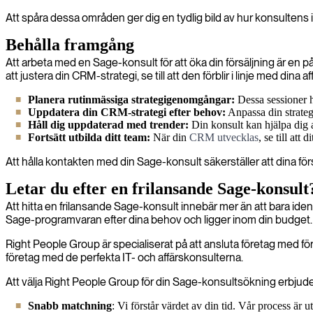
Att spåra dessa områden ger dig en tydlig bild av hur konsultens in
Behålla framgång
Att arbeta med en Sage-konsult för att öka din försäljning är e
att justera din CRM-strategi, se till att den förblir i linje med din
Planera rutinmässiga strategigenomgångar:
Dessa sessioner hj
Uppdatera din CRM-strategi efter behov:
Anpassa din strategi
Håll dig uppdaterad med trender:
Din konsult kan hjälpa dig at
Fortsätt utbilda ditt team:
När din
CRM utvecklas
, se till att
Att hålla kontakten med din Sage-konsult säkerställer att dina förs
Letar du efter en frilansande Sage-konsult
Att hitta en frilansande Sage-konsult innebär mer än att bara ide
Sage-programvaran efter dina behov och ligger inom din budget
Right People Group är specialiserat på att ansluta företag med för
företag med de perfekta IT- och affärskonsulterna.
Att välja Right People Group för din Sage-konsultsökning erbjude
Snabb matchning
: Vi förstår värdet av din tid. Vår process är