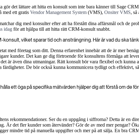
a gör det lättare att hitta en konsult som inte bara känner till Sage CR
å med ett gratis
Vendor Management System
(VMS),
Onsiter VMS
, så
 matchar dig med konsulter efter att ha förstått dina affärsmål och de pro
s idag
för att hjälpa till att hitta rätt CRM-konsult snabbt.
M-konsult, vilket sparar tid och ansträngning. Här är vad du ska tä
etat med företag som ditt. Denna erfarenhet innebär att de är mer benägn
idigare kunder. Det kan ge dig förtroende för konsultens förmåga att lever
 det är även dina utmaningar. Rätt konsult bör vara flexibel och kunna an
 färdigheter. De bör också kunna kommunicera tydligt och effektivt, så at
ålla ett öga på specifika mätvärden hjälper dig att förstå om de föränd
ultens rekommendationer. Ser du en uppgång i siffrorna? Detta är en dir
ag. Är det fler kunder som återvänder? Gör de av med mer pengar? Ökat 
ger mindre tid på manuella uppgifter och mer på att sälja. En bra CRM-in