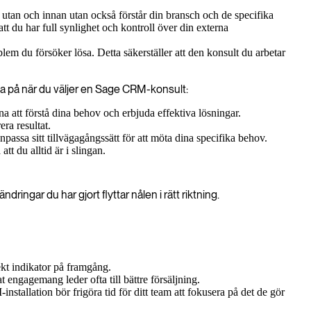
M utan och innan utan också förstår din bransch och de specifika
 att du har full synlighet och kontroll över din externa
blem du försöker lösa. Detta säkerställer att den konsult du arbetar
nka på när du väljer en Sage CRM-konsult:
a att förstå dina behov och erbjuda effektiva lösningar.
era resultat.
passa sitt tillvägagångssätt för att möta dina specifika behov.
t du alltid är i slingan.
ringar du har gjort flyttar nålen i rätt riktning.
ekt indikator på framgång.
engagemang leder ofta till bättre försäljning.
stallation bör frigöra tid för ditt team att fokusera på det de gör