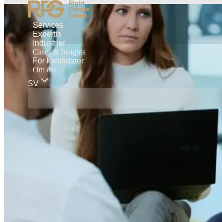
Services
Expertis
Industrier
Cases & Insights
För kandidater
Om oss
SV