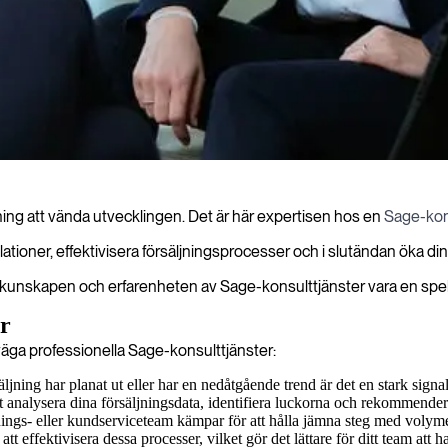
ing att vända utvecklingen. Det är här expertisen hos en
Sage-kon
elationer, effektivisera försäljningsprocesser och i slutändan öka dina
de kunskapen och erfarenheten av Sage-konsulttjänster vara en spelv
er
väga professionella Sage-konsulttjänster:
äljning har planat ut eller har en nedåtgående trend är det en stark signal
 analysera dina försäljningsdata, identifiera luckorna och rekommendera fö
nings- eller kundserviceteam kämpar för att hålla jämna steg med voly
 att effektivisera dessa processer, vilket gör det lättare för ditt team at