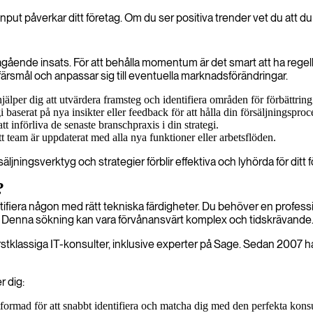
put påverkar ditt företag. Om du ser positiva trender vet du att du ä
n pågående insats. För att behålla momentum är det smart att ha r
a affärsmål och anpassar sig till eventuella marknadsförändringar.
älper dig att utvärdera framsteg och identifiera områden för förbättring
 baserat på nya insikter eller feedback för att hålla din försäljningsproce
t införliva de senaste branschpraxis i din strategi.
 ditt team är uppdaterat med alla nya funktioner eller arbetsflöden.
äljningsverktyg och strategier förblir effektiva och lyhörda för dit
?
ntifiera någon med rätt tekniska färdigheter. Du behöver en profess
. Denna sökning kan vara förvånansvärt komplex och tidskrävande
stklassiga IT-konsulter, inklusive experter på Sage. Sedan 2007 har
r dig:
 utformad för att snabbt identifiera och matcha dig med den perfekta kons