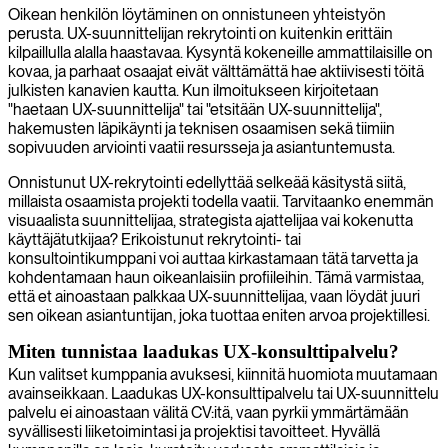
Oikean henkilön löytäminen on onnistuneen yhteistyön
perusta. UX-suunnittelijan rekrytointi on kuitenkin erittäin
kilpaillulla alalla haastavaa. Kysyntä kokeneille ammattilaisille on
kovaa, ja parhaat osaajat eivät välttämättä hae aktiivisesti töitä
julkisten kanavien kautta. Kun ilmoitukseen kirjoitetaan
"haetaan UX-suunnittelija" tai "etsitään UX-suunnittelija",
hakemusten läpikäynti ja teknisen osaamisen sekä tiimiin
sopivuuden arviointi vaatii resursseja ja asiantuntemusta.
Onnistunut UX-rekrytointi edellyttää selkeää käsitystä siitä,
millaista osaamista projekti todella vaatii. Tarvitaanko enemmän
visuaalista suunnittelijaa, strategista ajattelijaa vai kokenutta
käyttäjätutkijaa? Erikoistunut rekrytointi- tai
konsultointikumppani voi auttaa kirkastamaan tätä tarvetta ja
kohdentamaan haun oikeanlaisiin profiileihin. Tämä varmistaa,
että et ainoastaan palkkaa UX-suunnittelijaa, vaan löydät juuri
sen oikean asiantuntijan, joka tuottaa eniten arvoa projektillesi.
Miten tunnistaa laadukas UX-konsulttipalvelu?
Kun valitset kumppania avuksesi, kiinnitä huomiota muutamaan
avainseikkaan. Laadukas UX-konsulttipalvelu tai UX-suunnittelu
palvelu ei ainoastaan välitä CV:itä, vaan pyrkii ymmärtämään
syvällisesti liiketoimintasi ja projektisi tavoitteet. Hyvällä