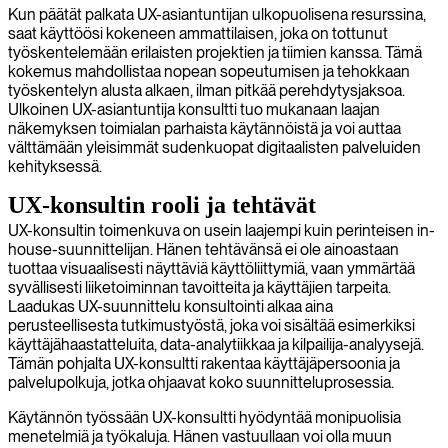
Kun päätät palkata UX-asiantuntijan ulkopuolisena resurssina,
saat käyttöösi kokeneen ammattilaisen, joka on tottunut
työskentelemään erilaisten projektien ja tiimien kanssa. Tämä
kokemus mahdollistaa nopean sopeutumisen ja tehokkaan
työskentelyn alusta alkaen, ilman pitkää perehdytysjaksoa.
Ulkoinen UX-asiantuntija konsultti tuo mukanaan laajan
näkemyksen toimialan parhaista käytännöistä ja voi auttaa
välttämään yleisimmät sudenkuopat digitaalisten palveluiden
kehityksessä.
UX-konsultin rooli ja tehtävät
UX-konsultin toimenkuva on usein laajempi kuin perinteisen in-
house-suunnittelijan. Hänen tehtävänsä ei ole ainoastaan
tuottaa visuaalisesti näyttäviä käyttöliittymiä, vaan ymmärtää
syvällisesti liiketoiminnan tavoitteita ja käyttäjien tarpeita.
Laadukas UX-suunnittelu konsultointi alkaa aina
perusteellisesta tutkimustyöstä, joka voi sisältää esimerkiksi
käyttäjähaastatteluita, data-analytiikkaa ja kilpailija-analyysejä.
Tämän pohjalta UX-konsultti rakentaa käyttäjäpersoonia ja
palvelupolkuja, jotka ohjaavat koko suunnitteluprosessia.
Käytännön työssään UX-konsultti hyödyntää monipuolisia
menetelmiä ja työkaluja. Hänen vastuullaan voi olla muun