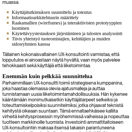
muassa:
Käyttäjätutkimuksen suunnittelu ja toteutus
Informaatioarkkitehtuurin määrittely
Raakamallien (wireframes) ja interaktiivisten prototyyppien
luominen
Käytettävyystestauksen järjestäminen ja tulosten analysointi
Tiivis yhteistyö tuoteomistajien, kehittäjien ja muiden
sidosryhmien kanssa
Tällainen kokonaisvaltainen UX-konsultointi varmistaa, että
lopputulos ei ainoastaan näytä hyvältä, vaan myös palvelee
tehokkaasti sekä käyttäjiä että liiketoimintaa.
Enemmän kuin pelkkää suunnittelua
Parhaimmillaan UX-konsultti toimii strategisena kumppanina,
joka haastaa olemassa olevia ajatusmalleja ja auttaa
tunnistamaan uusia liiketoimintamahdollisuuksia. Hän kykenee
kääntämään monimutkaisetkin käyttäjätarpeet selkeiksi ja
toteuttamiskelpoisiksi suunnitelmiksi, jotka ohjaavat teknistä
kehitystä oikeaan suuntaan. Tämä ennaltaehkäisee kalliita
virheitä kehitysprosessin myöhemmissä vaiheissa ja nopeuttaa
tuotteen markkinoille tuomista. Investointi ammattitaitoiseen
UX-konsultointiin maksaa itsensä takaisin parantuneena