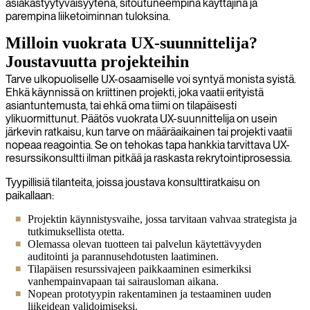
asiakastyytyväisyytenä, sitoutuneempina käyttäjinä ja
parempina liiketoiminnan tuloksina.
Milloin vuokrata UX-suunnittelija?
Joustavuutta projekteihin
Tarve ulkopuoliselle UX-osaamiselle voi syntyä monista syistä.
Ehkä käynnissä on kriittinen projekti, joka vaatii erityistä
asiantuntemusta, tai ehkä oma tiimi on tilapäisesti
ylikuormittunut. Päätös vuokrata UX-suunnittelija on usein
järkevin ratkaisu, kun tarve on määräaikainen tai projekti vaatii
nopeaa reagointia. Se on tehokas tapa hankkia tarvittava UX-
resurssikonsultti ilman pitkää ja raskasta rekrytointiprosessia.
Tyypillisiä tilanteita, joissa joustava konsulttiratkaisu on
paikallaan:
Projektin käynnistysvaihe, jossa tarvitaan vahvaa strategista ja
tutkimuksellista otetta.
Olemassa olevan tuotteen tai palvelun käytettävyyden
auditointi ja parannusehdotusten laatiminen.
Tilapäisen resurssivajeen paikkaaminen esimerkiksi
vanhempainvapaan tai sairausloman aikana.
Nopean prototyypin rakentaminen ja testaaminen uuden
liikeidean validoimiseksi.