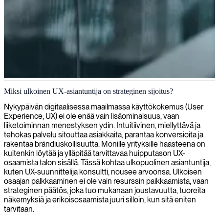
UX-suunnittelu ja -tutkimus
Miksi ulkoinen UX-asiantuntija on strateginen sijoitus?
Tarjoamme asiantuntevia UX-suunnittelijoita, jotka yhdistävät
Nykypäivän digitaalisessa maailmassa käyttökokemus (User
luovuuden ja teknisen asiantuntemuksen luodakseen intuitiivisia,
Experience, UX) ei ole enää vain lisäominaisuus, vaan
käyttäjäkeskeisiä digitaalisia kokemuksia, jotka parantavat
liiketoiminnan menestyksen ydin. Intuitiivinen, miellyttävä ja
asiakastyytyväisyyttä ja edistävät liiketoiminnan tuloksia.
tehokas palvelu sitouttaa asiakkaita, parantaa konversioita ja
rakentaa brändiuskollisuutta. Monille yrityksille haasteena on
kuitenkin löytää ja ylläpitää tarvittavaa huipputason UX-
osaamista talon sisällä. Tässä kohtaa ulkopuolinen asiantuntija,
kuten UX-suunnittelija konsultti, nousee arvoonsa. Ulkoisen
osaajan palkkaaminen ei ole vain resurssin paikkaamista, vaan
strateginen päätös, joka tuo mukanaan joustavuutta, tuoreita
näkemyksiä ja erikoisosaamista juuri silloin, kun sitä eniten
tarvitaan.