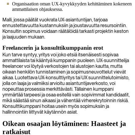
Organisaation oman UX-kyvykkyyden kehittäminen kokeneen
ammattilaisen ohjauksessa.
Malli, jossa päätät vuokrata UX-asiantuntijan, tarjoaa
ennustettavuutta kustannuksiin ja joustavuutta resursointiin.
Konsultin sopimus voidaan räätälöidä tarkasti projektin keston
ja laajuuden mukaan.
Freelancerin ja konsulttikumppanin erot
Kun tarve syntyy, yritys voi joko etsiä itsenäisesti sopivaa
ammattilaista tai kääntyä kumppanin puoleen. UX-suunnittelija
freelancer voi löytyä verkostojen tai alustojen kautta, mutta
oikean henkilön tunnistaminen ja sopimusneuvottelut vievät
aikaa. Luotettava UX-konsulttiyritys tai UX suunnittelutoimisto,
jolla on laaja ja valmiiksi arvioitu asiantuntijaverkosto, voi
nopeuttaa prosessia merkittävästi. Tällainen kumppani
ymmärtää tarpeesi ja osaa esitellä vain sopivimmat kandidaatit,
mikä säästää sinun aikaasi ja vähentää virherekrytoinnin riskiä.
Konsulttikumppani hoitaa usein myös sopimuksiin ja
hallinnointiin liittyvät käytännön asiat.
Oikean osaajan löytäminen: Haasteet ja
ratkaisut