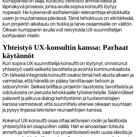
kumppanilla on laaja, kuratoitu verkosto ammattilaisia ja
läpinäkyvä prosessi, jonka avulla sopiva konsultti löytyy
nopeasti. He kykenevät esittelemään relevantteja ehdokkaita
usein jo muutamassa päivässä. Tämä tehokkuus on elintärkeää,
kun projektin aikataulu on tiukka ja tarve osaamiselle on välitön.
Oikean kumppanin avulla voit rekrytoida UX-suunnittelijan
luottavaisin mielin.
Yhteistyö UX-konsultin kanssa: Parhaat
käytännöt
Kun sopiva UX-suunnittelija konsultti on löytynyt, onnistunut
yhteistyö vaatii selkeitä tavoitteita ja avointa kommunikaatiota.
On tärkeää integroida konsultti osaksi tiimiä heti alusta alkaen ja
varmistaa, että hänellä on pääsy tarvittavaan tietoon ja
sidosryhmiin. Selkeä briiffaus projektin taustoista, tavoitteista ja
odotuksista on perusta tehokkaalle työskentelylle. Säännölliset
palaverit ja jatkuva dialogi kehitystiimin ja tuoteomistajien
kanssa varmistavat, että suunnittelu etenee oikeaan suuntaan
ja pysyy linjassa teknisten reunaehtojen kanssa.
Kokenut UX-konsultti osaa ottaa aktiivisen roolin ja fasilitoida
yhteistyötä eri osapuolten välillä. Hän ei ainoastaan toteuta
annettuja tehtäviä, vaan tuo proaktiivisesti esiin uusia ideoita ja