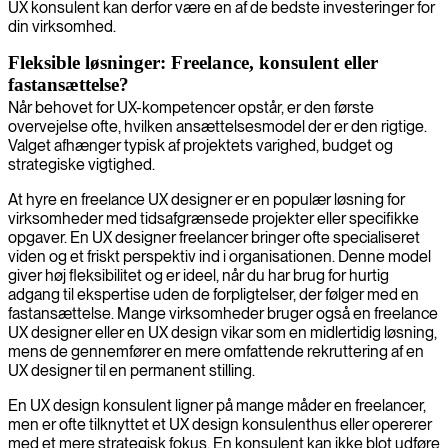
UX konsulent kan derfor være en af de bedste investeringer for
din virksomhed.
Fleksible løsninger: Freelance, konsulent eller
fastansættelse?
Når behovet for UX-kompetencer opstår, er den første
overvejelse ofte, hvilken ansættelsesmodel der er den rigtige.
Valget afhænger typisk af projektets varighed, budget og
strategiske vigtighed.
At hyre en freelance UX designer er en populær løsning for
virksomheder med tidsafgrænsede projekter eller specifikke
opgaver. En UX designer freelancer bringer ofte specialiseret
viden og et friskt perspektiv ind i organisationen. Denne model
giver høj fleksibilitet og er ideel, når du har brug for hurtig
adgang til ekspertise uden de forpligtelser, der følger med en
fastansættelse. Mange virksomheder bruger også en freelance
UX designer eller en UX design vikar som en midlertidig løsning,
mens de gennemfører en mere omfattende rekruttering af en
UX designer til en permanent stilling.
En UX design konsulent ligner på mange måder en freelancer,
men er ofte tilknyttet et UX design konsulenthus eller opererer
med et mere strategisk fokus. En konsulent kan ikke blot udføre