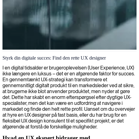
UX design og research
Styrk din digitale succes: Find den rette UX designer
Vi tilbyder ekspert UX-designere, der kombinerer kreativitet og
I en digital tidsalder er brugeroplevelsen (User Experience, UX)
teknisk ekspertise for at skabe intuitive, brugercentrerede digitale
ikke længere en luksus – det er en afgørende faktor for succes.
oplevelser, der øger tilfredsheden og driver forretningsmæssige
En gennemtænkt UX-strategi kan transformere et
resultater.
gennemsnitligt digitalt produkt til en markedsleder ved at sikre,
at brugerne ikke blot anvender produktet, men nyder at gøre
det. Dette har skabt en enorm efterspørgsel efter dygtige UX-
specialister, men det kan være en udfordring at navigere i
markedet og finde den helt rette profil. Uanset om du overvejer
at hyre en UX designer på fast basis, eller du har brug for en
fleksibel UX design konsulent til et specifikt projekt, er det
afgørende at forstå de forskellige muligheder.
Hvad en UX ekspert bidrager med