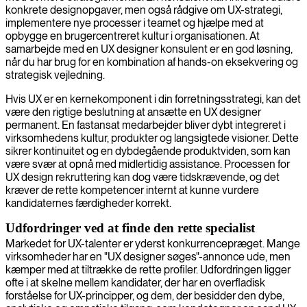
konkrete designopgaver, men også rådgive om UX-strategi,
implementere nye processer i teamet og hjælpe med at
opbygge en brugercentreret kultur i organisationen. At
samarbejde med en UX designer konsulent er en god løsning,
når du har brug for en kombination af hands-on eksekvering og
strategisk vejledning.
Hvis UX er en kernekomponent i din forretningsstrategi, kan det
være den rigtige beslutning at ansætte en UX designer
permanent. En fastansat medarbejder bliver dybt integreret i
virksomhedens kultur, produkter og langsigtede visioner. Dette
sikrer kontinuitet og en dybdegående produktviden, som kan
være svær at opnå med midlertidig assistance. Processen for
UX design rekruttering kan dog være tidskrævende, og det
kræver de rette kompetencer internt at kunne vurdere
kandidaternes færdigheder korrekt.
Udfordringer ved at finde den rette specialist
Markedet for UX-talenter er yderst konkurrencepræget. Mange
virksomheder har en "UX designer søges"-annonce ude, men
kæmper med at tiltrække de rette profiler. Udfordringen ligger
ofte i at skelne mellem kandidater, der har en overfladisk
forståelse for UX-principper, og dem, der besidder den dybe,