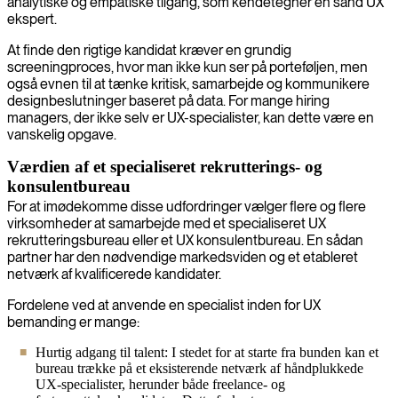
analytiske og empatiske tilgang, som kendetegner en sand UX
ekspert.
At finde den rigtige kandidat kræver en grundig
screeningproces, hvor man ikke kun ser på porteføljen, men
også evnen til at tænke kritisk, samarbejde og kommunikere
designbeslutninger baseret på data. For mange hiring
managers, der ikke selv er UX-specialister, kan dette være en
vanskelig opgave.
Værdien af et specialiseret rekrutterings- og
konsulentbureau
For at imødekomme disse udfordringer vælger flere og flere
virksomheder at samarbejde med et specialiseret UX
rekrutteringsbureau eller et UX konsulentbureau. En sådan
partner har den nødvendige markedsviden og et etableret
netværk af kvalificerede kandidater.
Fordelene ved at anvende en specialist inden for UX
bemanding er mange:
Hurtig adgang til talent: I stedet for at starte fra bunden kan et
bureau trække på et eksisterende netværk af håndplukkede
UX-specialister, herunder både freelance- og