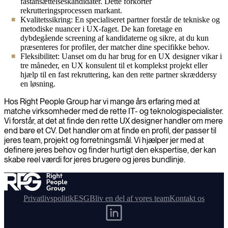
fastansættelseskandidater. Dette forkorter
rekrutteringsprocessen markant.
Kvalitetssikring: En specialiseret partner forstår de tekniske og
metodiske nuancer i UX-faget. De kan foretage en
dybdegående screening af kandidaterne og sikre, at du kun
præsenteres for profiler, der matcher dine specifikke behov.
Fleksibilitet: Uanset om du har brug for en UX designer vikar i
tre måneder, en UX konsulent til et komplekst projekt eller
hjælp til en fast rekruttering, kan den rette partner skræddersy
en løsning.
Hos Right People Group har vi mange års erfaring med at
matche virksomheder med de rette IT- og teknologispecialister.
Vi forstår, at det at finde den rette UX designer handler om mere
end bare et CV. Det handler om at finde en profil, der passer til
jeres team, projekt og forretningsmål. Vi hjælper jer med at
definere jeres behov og finder hurtigt den ekspertise, der kan
skabe reel værdi for jeres brugere og jeres bundlinje.
Privatlivspolitik
ESG
Bliv en del af vores team
Kontakt os