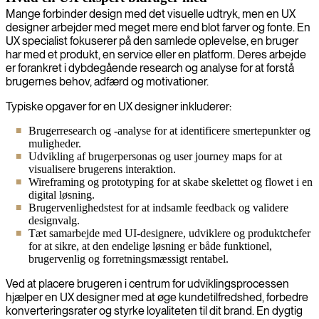
Mange forbinder design med det visuelle udtryk, men en UX
designer arbejder med meget mere end blot farver og fonte. En
UX specialist fokuserer på den samlede oplevelse, en bruger
har med et produkt, en service eller en platform. Deres arbejde
er forankret i dybdegående research og analyse for at forstå
brugernes behov, adfærd og motivationer.
Typiske opgaver for en UX designer inkluderer:
Brugerresearch og -analyse for at identificere smertepunkter og
muligheder.
Udvikling af brugerpersonas og user journey maps for at
visualisere brugerens interaktion.
Wireframing og prototyping for at skabe skelettet og flowet i en
digital løsning.
Brugervenlighedstest for at indsamle feedback og validere
designvalg.
Tæt samarbejde med UI-designere, udviklere og produktchefer
for at sikre, at den endelige løsning er både funktionel,
brugervenlig og forretningsmæssigt rentabel.
Ved at placere brugeren i centrum for udviklingsprocessen
hjælper en UX designer med at øge kundetilfredshed, forbedre
konverteringsrater og styrke loyaliteten til dit brand. En dygtig