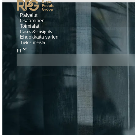
Palvelut
Osaaminen
Toimialat
Cases & Insights
Ehdokkaita varten
Tietoa meistä
FI