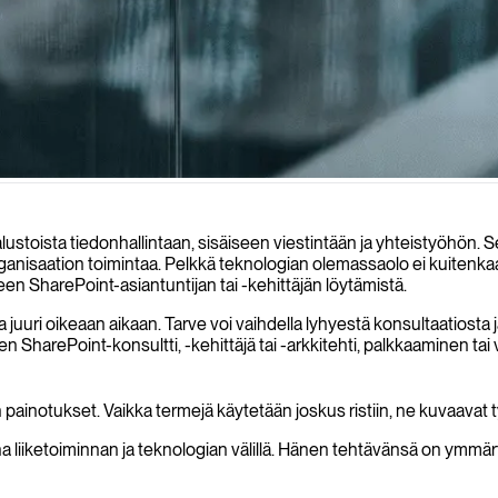
istyöhön perustuvia alustoja, jotka tehostavat yrityksesi prosesseja ja m
ustoista tiedonhallintaan, sisäiseen viestintään ja yhteistyöhön. S
organisaation toimintaa. Pelkkä teknologian olemassaolo ei kuitenk
neen SharePoint-asiantuntijan tai -kehittäjän löytämistä.
uri oikeaan aikaan. Tarve voi vaihdella lyhyestä konsultaatiosta ja
tten SharePoint-konsultti, -kehittäjä tai -arkkitehti, palkkaaminen
ainotukset. Vaikka termejä käytetään joskus ristiin, ne kuvaavat tyyp
ana liiketoiminnan ja teknologian välillä. Hänen tehtävänsä on ymmä