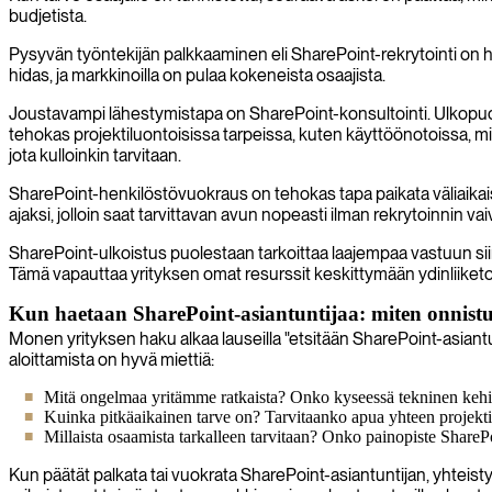
budjetista.
Pysyvän työntekijän palkkaaminen eli SharePoint-rekrytointi on hyv
hidas, ja markkinoilla on pulaa kokeneista osaajista.
Joustavampi lähestymistapa on SharePoint-konsultointi. Ulkopuolin
tehokas projektiluontoisissa tarpeissa, kuten käyttöönotoissa, m
jota kulloinkin tarvitaan.
SharePoint-henkilöstövuokraus on tehokas tapa paikata väliaikaista 
ajaksi, jolloin saat tarvittavan avun nopeasti ilman rekrytoinnin v
SharePoint-ulkoistus puolestaan tarkoittaa laajempaa vastuun sii
Tämä vapauttaa yrityksen omat resurssit keskittymään ydinliiket
Kun haetaan SharePoint-asiantuntijaa: miten onnist
Monen yrityksen haku alkaa lauseilla "etsitään SharePoint-asiantun
aloittamista on hyvä miettiä:
Mitä ongelmaa yritämme ratkaista? Onko kyseessä tekninen kehity
Kuinka pitkäaikainen tarve on? Tarvitaanko apua yhteen projektii
Millaista osaamista tarkalleen tarvitaan? Onko painopiste ShareP
Kun päätät palkata tai vuokrata SharePoint-asiantuntijan, yhteis