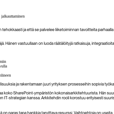
n jalkauttaminen
tehokkaasti ja että se palvelee liiketoiminnan tavoitteita parhaalla 
äjä. Hänen vastuullaan on luoda räätälöityjä ratkaisuja, integraatioi
miin
vulla
nlineen
suuksia ja rakentamaan juuri yrityksen prosesseihin sopivia työkal
taa koko SharePoint-ympäristön kokonaisarkkitehtuurista. Hän suunn
ksen IT-strategian kanssa. Arkkitehdin rooli korostuu erityisesti su
 on paras tapa hankkia tarvittava resurssi. Vaihtoehtoja on useita, j