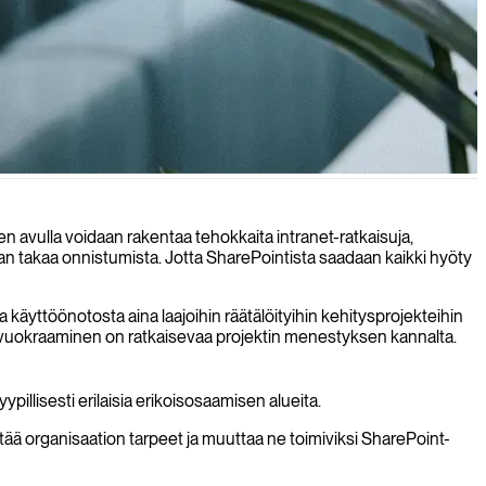
aksimoivat tuottavuuden.
en avulla voidaan rakentaa tehokkaita intranet-ratkaisuja,
aan takaa onnistumista. Jotta SharePointista saadaan kaikki hyöty
 käyttöönotosta aina laajoihin räätälöityihin kehitysprojekteihin
 tai vuokraaminen on ratkaisevaa projektin menestyksen kannalta.
illisesti erilaisia erikoisosaamisen alueita.
rtää organisaation tarpeet ja muuttaa ne toimiviksi SharePoint-