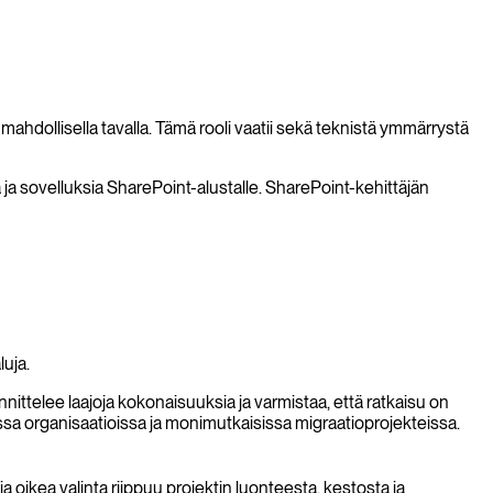
mahdollisella tavalla. Tämä rooli vaatii sekä teknistä ymmärrystä
ta ja sovelluksia SharePoint-alustalle. SharePoint-kehittäjän
uja.
ittelee laajoja kokonaisuuksia ja varmistaa, että ratkaisu on
urissa organisaatioissa ja monimutkaisissa migraatioprojekteissa.
a oikea valinta riippuu projektin luonteesta, kestosta ja