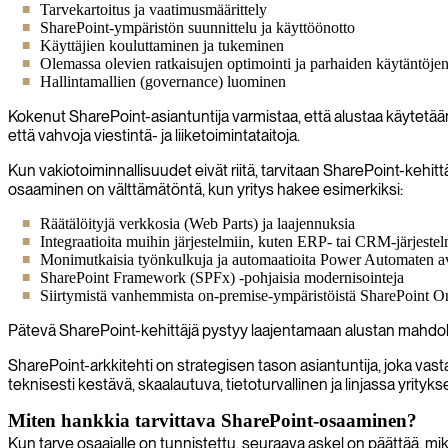
Tarvekartoitus ja vaatimusmäärittely
SharePoint-ympäristön suunnittelu ja käyttöönotto
Käyttäjien kouluttaminen ja tukeminen
Olemassa olevien ratkaisujen optimointi ja parhaiden käytäntöje
Hallintamallien (governance) luominen
Kokenut SharePoint-asiantuntija varmistaa, että alustaa käytetään 
että vahvoja viestintä- ja liiketoimintataitoja.
Kun vakiotoiminnallisuudet eivät riitä, tarvitaan SharePoint-kehitt
osaaminen on välttämätöntä, kun yritys hakee esimerkiksi:
Räätälöityjä verkkosia (Web Parts) ja laajennuksia
Integraatioita muihin järjestelmiin, kuten ERP- tai CRM-järjestel
Monimutkaisia työnkulkuja ja automaatioita Power Automaten a
SharePoint Framework (SPFx) -pohjaisia modernisointeja
Siirtymistä vanhemmista on-premise-ympäristöistä SharePoint O
Pätevä SharePoint-kehittäjä pystyy laajentamaan alustan mahdolli
SharePoint-arkkitehti on strategisen tason asiantuntija, joka vas
teknisesti kestävä, skaalautuva, tietoturvallinen ja linjassa yrity
Miten hankkia tarvittava SharePoint-osaaminen?
Kun tarve osaajalle on tunnistettu, seuraava askel on päättää, mikä