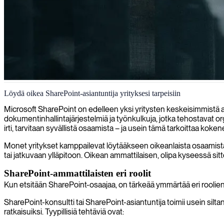
SharePoint-kehitys
Löydä oikea SharePoint-asiantuntija yrityksesi tarpeisiin
Toimitamme SharePoint-asiantuntijoita, jotka luovat räätälöityjä, yhte
Microsoft SharePoint on edelleen yksi yritysten keskeisimmistä al
dokumentinhallintajärjestelmiä ja työnkulkuja, jotka tehostavat 
irti, tarvitaan syvällistä osaamista – ja usein tämä tarkoittaa koke
Monet yritykset kamppailevat löytääkseen oikeanlaista osaamista ju
tai jatkuvaan ylläpitoon. Oikean ammattilaisen, olipa kyseessä si
SharePoint-ammattilaisten eri roolit
Kun etsitään SharePoint-osaajaa, on tärkeää ymmärtää eri roolien p
SharePoint-konsultti tai SharePoint-asiantuntija toimii usein silt
ratkaisuiksi. Tyypillisiä tehtäviä ovat: