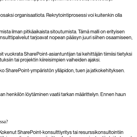
osaksi organisaatiota. Rekrytointiprosessi voi kuitenkin olla
sta ilman pitkäaikaista sitoutumista. Tämä malli on erityisen
nsulttipalvelut tarjoavat nopean pääsyn juuri siihen osaamiseen,
vuokrata SharePoint-asiantuntijan tai kehittäjän tiimiisi tietyksi
ksiin tai projektin kiireisimpien vaiheiden ajaksi.
ko SharePoint-ympäristön ylläpidon, tuen ja jatkokehityksen.
kean henkilön löytäminen vaatii tarkan määrittelyn. Ennen haun
issa?
okenut SharePoint-konsulttiyritys tai resurssikonsultointiin