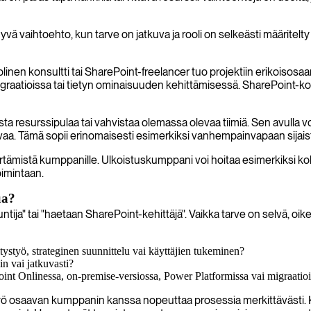
ä vaihtoehto, kun tarve on jatkuva ja rooli on selkeästi määritelty 
en konsultti tai SharePoint-freelancer tuo projektiin erikoisosaami
igraatioissa tai tietyn ominaisuuden kehittämisessä. SharePoint-ko
resurssipulaa tai vahvistaa olemassa olevaa tiimiä. Sen avulla voit 
aivaa. Tämä sopii erinomaisesti esimerkiksi vanhempainvapaan sijaistu
rtämistä kumppanille. Ulkoistuskumppani voi hoitaa esimerkiksi ko
oimintaan.
ua?
tija" tai "haetaan SharePoint-kehittäjä". Vaikka tarve on selvä, oi
styö, strateginen suunnittelu vai käyttäjien tukeminen?
n vai jatkuvasti?
oint Onlinessa, on-premise-versiossa, Power Platformissa vai migraatio
työ osaavan kumppanin kanssa nopeuttaa prosessia merkittävästi. K