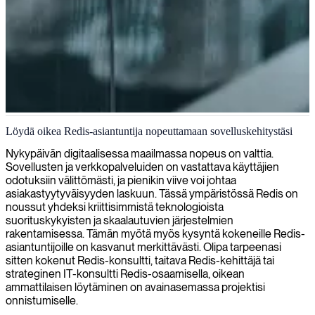
Redis-tietokantaosaaminen
Löydä oikea Redis-asiantuntija nopeuttamaan sovelluskehitystäsi
Tarjoamme Redis-asiantuntijoita, jotka optimoivat tietokannan
Nykypäivän digitaalisessa maailmassa nopeus on valttia.
suorituskykyä, skaalautuvuutta ja reaaliaikaista tiedonkäsittelyä
Sovellusten ja verkkopalveluiden on vastattava käyttäjien
vastaamaan sovellustesi suurivolyymisia tarpeita.
odotuksiin välittömästi, ja pienikin viive voi johtaa
asiakastyytyväisyyden laskuun. Tässä ympäristössä Redis on
noussut yhdeksi kriittisimmistä teknologioista
suorituskykyisten ja skaalautuvien järjestelmien
rakentamisessa. Tämän myötä myös kysyntä kokeneille Redis-
asiantuntijoille on kasvanut merkittävästi. Olipa tarpeenasi
sitten kokenut Redis-konsultti, taitava Redis-kehittäjä tai
strateginen IT-konsultti Redis-osaamisella, oikean
ammattilaisen löytäminen on avainasemassa projektisi
onnistumiselle.