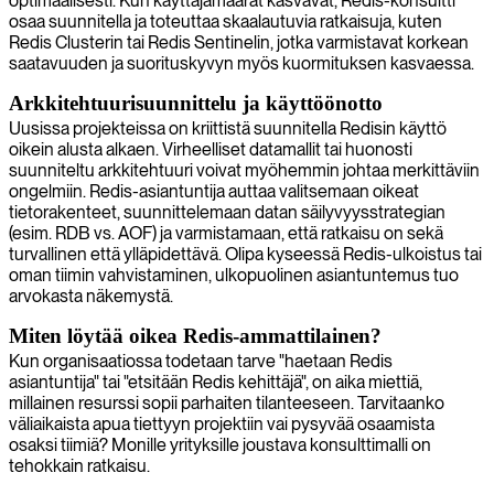
optimaalisesti. Kun käyttäjämäärät kasvavat, Redis-konsultti
osaa suunnitella ja toteuttaa skaalautuvia ratkaisuja, kuten
Redis Clusterin tai Redis Sentinelin, jotka varmistavat korkean
saatavuuden ja suorituskyvyn myös kuormituksen kasvaessa.
Arkkitehtuurisuunnittelu ja käyttöönotto
Uusissa projekteissa on kriittistä suunnitella Redisin käyttö
oikein alusta alkaen. Virheelliset datamallit tai huonosti
suunniteltu arkkitehtuuri voivat myöhemmin johtaa merkittäviin
ongelmiin. Redis-asiantuntija auttaa valitsemaan oikeat
tietorakenteet, suunnittelemaan datan säilyvyysstrategian
(esim. RDB vs. AOF) ja varmistamaan, että ratkaisu on sekä
turvallinen että ylläpidettävä. Olipa kyseessä Redis-ulkoistus tai
oman tiimin vahvistaminen, ulkopuolinen asiantuntemus tuo
arvokasta näkemystä.
Miten löytää oikea Redis-ammattilainen?
Kun organisaatiossa todetaan tarve "haetaan Redis
asiantuntija" tai "etsitään Redis kehittäjä", on aika miettiä,
millainen resurssi sopii parhaiten tilanteeseen. Tarvitaanko
väliaikaista apua tiettyyn projektiin vai pysyvää osaamista
osaksi tiimiä? Monille yrityksille joustava konsulttimalli on
tehokkain ratkaisu.