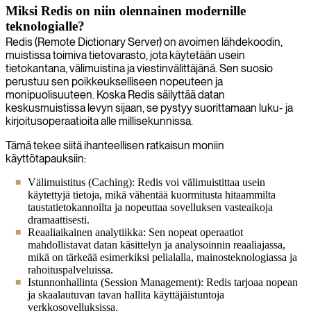
Miksi Redis on niin olennainen modernille
teknologialle?
Redis (Remote Dictionary Server) on avoimen lähdekoodin,
muistissa toimiva tietovarasto, jota käytetään usein
tietokantana, välimuistina ja viestinvälittäjänä. Sen suosio
perustuu sen poikkeukselliseen nopeuteen ja
monipuolisuuteen. Koska Redis säilyttää datan
keskusmuistissa levyn sijaan, se pystyy suorittamaan luku- ja
kirjoitusoperaatioita alle millisekunnissa.
Tämä tekee siitä ihanteellisen ratkaisun moniin
käyttötapauksiin:
Välimuistitus (Caching): Redis voi välimuistittaa usein
käytettyjä tietoja, mikä vähentää kuormitusta hitaammilta
taustatietokannoilta ja nopeuttaa sovelluksen vasteaikoja
dramaattisesti.
Reaaliaikainen analytiikka: Sen nopeat operaatiot
mahdollistavat datan käsittelyn ja analysoinnin reaaliajassa,
mikä on tärkeää esimerkiksi pelialalla, mainosteknologiassa ja
rahoituspalveluissa.
Istunnonhallinta (Session Management): Redis tarjoaa nopean
ja skaalautuvan tavan hallita käyttäjäistuntoja
verkkosovelluksissa.