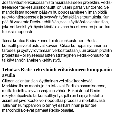
Jos tarvitset erikoisosaamista määräaikaiseen projektiin, Redis-
freelancer tai -resurssikonsultti on usein paras vaihtoehto. Se
mahdollistaa nopean pääsyn huippuosaamiseen ilman pitkiä
rekrytointiprosesseja ja pysyvän työntekijän sitoumuksia. Kun
päätät vuokrata Redis-kehittäjän, saat käyttöösi asiantuntijan,
joka voi keskittyä täysin käsillä olevaan haasteeseen ja tuottaa
tuloksia nopeasti.
Tässä kohtaa Redis-konsultointi ja erikoistuneet Redis-
konsulttipalvelut astuvat kuvaan. Oikea kumppani ymmärtää
tarpeesi ja pystyy löytämään verkostostaan juuri oikean profiilin
projektiisi – oli kyseessä sitten strateginen Redis-konsultointi
tai käytännönläheinen kehitystyö.
Tehokas Redis-rekrytointi erikoistuneen kumppanin
avulla
Oikean asiantuntijan löytäminen voi olla aikaa vievää.
Markkinoilla on monia, jotka listaavat Redisin osaamiseensa,
mutta todellisia syväosaajia on vähän. Erikoistunut Redis-
rekrytointipalvelu tai konsulttiyritys, jolla on laaja ja testattu
asiantuntijaverkosto, voi nopeuttaa prosessia merkittävästi.
Tällainen kumppani on jo tehnyt esikarsinnan ja tuntee
markkinoilla olevat parhaat Redis-osaajat.