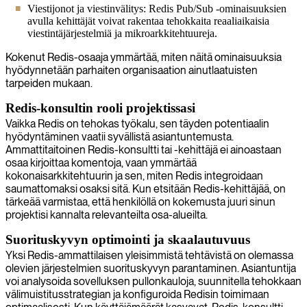
Viestijonot ja viestinvälitys: Redis Pub/Sub -ominaisuuksien
avulla kehittäjät voivat rakentaa tehokkaita reaaliaikaisia
viestintäjärjestelmiä ja mikroarkkitehtuureja.
Kokenut Redis-osaaja ymmärtää, miten näitä ominaisuuksia
hyödynnetään parhaiten organisaation ainutlaatuisten
tarpeiden mukaan.
Redis-konsultin rooli projektissasi
Vaikka Redis on tehokas työkalu, sen täyden potentiaalin
hyödyntäminen vaatii syvällistä asiantuntemusta.
Ammattitaitoinen Redis-konsultti tai -kehittäjä ei ainoastaan
osaa kirjoittaa komentoja, vaan ymmärtää
kokonaisarkkitehtuurin ja sen, miten Redis integroidaan
saumattomaksi osaksi sitä. Kun etsitään Redis-kehittäjää, on
tärkeää varmistaa, että henkilöllä on kokemusta juuri sinun
projektisi kannalta relevanteilta osa-alueilta.
Suorituskyvyn optimointi ja skaalautuvuus
Yksi Redis-ammattilaisen yleisimmistä tehtävistä on olemassa
olevien järjestelmien suorituskyvyn parantaminen. Asiantuntija
voi analysoida sovelluksen pullonkauloja, suunnitella tehokkaan
välimuistitusstrategian ja konfiguroida Redisin toimimaan