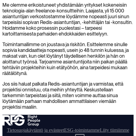
Me olemme erikoistuneet yhdistämään yritykset kokeneisiin
teknologia-alan freelance-konsultteihin. Laajasta, yli 15 000
asiantuntijan verkostostamme löydämme nopeasti juuri sinun
tarpeisiisi sopivan Redis-asiantuntijan, -kehittäjän tai -konsultin.
Hoidamme koko prosessin puolestasi – tarpeesi
kartoittamisesta parhaiden ehdokkaiden esittelyyn.
Toimintamallimme on joustava ja riskitön. Esittelemme sinulle
sopivia kandidaatteja nopeasti, usein jo 48 tunnin kuluessa, ja
maksat vain, kun olet löytänyt täydellisen henkilön ja hän on
aloittanut työnsä. Tarjoamme asiantuntijoita niin paikan päällä
tehtäviin projekteihin kuin etätyöhön, aina tarpeidesi mukaan
räätälöitynä.
Jos siis haluat palkata Redis-asiantuntijan ja varmistaa, että
projektisi onnistuu, ota meihin yhteyttä. Keskustellaan
tarkemmin tarpeistasi ja siitä, miten voimme auttaa sinua
löytämään parhaan mahdollisen ammattilaisen viemään
projektisi maaliin.
Tietosuojakäytäntö ja evästeet
ESG-toimintamme
Liity tiimiimme