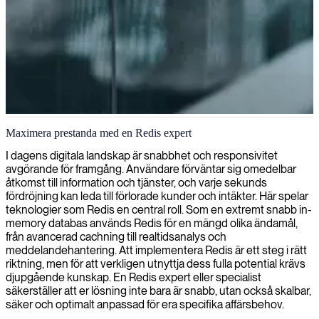
Redis databashantering
Maximera prestanda med en Redis expert
Vi tillhandahåller Redis-experter som optimerar databasprestanda,
I dagens digitala landskap är snabbhet och responsivitet
skalbarhet och realtidsbearbetning av data för att möta behoven i din
avgörande för framgång. Användare förväntar sig omedelbar
applikation med höga volymer.
åtkomst till information och tjänster, och varje sekunds
fördröjning kan leda till förlorade kunder och intäkter. Här spelar
teknologier som Redis en central roll. Som en extremt snabb in-
memory databas används Redis för en mängd olika ändamål,
från avancerad cachning till realtidsanalys och
meddelandehantering. Att implementera Redis är ett steg i rätt
riktning, men för att verkligen utnyttja dess fulla potential krävs
djupgående kunskap. En Redis expert eller specialist
säkerställer att er lösning inte bara är snabb, utan också skalbar,
säker och optimalt anpassad för era specifika affärsbehov.