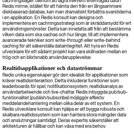
cachningslager. Genom att lagra frekvent efterfrågad data i
Redis minne, istället för att hämta den från en långsammare
diskbaserad databas, kan man dramatiskt förbättra svarstiderna
i en applikation. En Redis konsult kan designa och
implementera en cachningsstrategi som är skräddarsydd för ert
användningsmönster. Detta kan innefatta allt från att bestämma
vilken data som ska cachas och hur länge, till att implementera
avancerade tekniker som write-through eller write-behind
caching för att säkerställa dataintegritet. Att hyra en Redis
utvecklare för ett sådant projekt kan vara skillnaden mellan en
trög och en blixtsnabb användarupplevelse.
Realtidsapplikationer och dataströmmar
Redis unika egenskaper gör den idealisk för applikationer som
kräver realtidsinteraktion. Detta inkluderar funktioner som
leaderboards för spel, notifikationssystem, realtidsanalys av
användarbeteende och live-chattar. Redis inbyggda pub/sub-
funktionalitet (publish/subscribe) möjliggör effektiv
meddelandehantering mellan olika delar av ett system. En
Redis utvecklare konsult kan hjälpa er att bygga robusta och
skalbara realtidssystem som kan hantera stora mängder data
och anslutningar samtidigt. Deras expertis säkerställer att
arkitekturen är hållbar och kan växa med era behov.