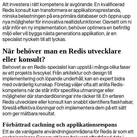
Att investera i rätt kompetens är avgörande. En kvalificerad
Redis konsult kan transformera er applikationsprestanda,
minska belastningen på era primära databaser och öppna upp
nya möjligheter för innovativa realtidsfunktioner. Oavsett om ni
står inför en ny implementation, behöver optimera en befintlig
miljö eller vill bygga nästa generations applikation, är en
specialist nyckeln till att lyckas.
När behöver man en Redis utvecklare
eller konsult?
Behovet av en Redis-specialist kan uppstå i många olika faser
av ett projekts livscykel. Från arkitektur och design till
implementering och löpande underhåll, kan en expert bidra
med ovärderlig kunskap. Företag väljer ofta att anlita Redis-
kompetens när de står inför specifika utmaningar eller
möjligheter där standardlösningar inte räcker till. En erfaren
Redis utvecklare eller konsult kan snabbt identifiera flaskhalsar,
föreslå effektiva lösningar och implementera dem på ett sätt
som ger mätbara resultat.
Förbättrad cachning och applikationsrespons
Ett av de vanligaste användningsområdena för Redis är som ett