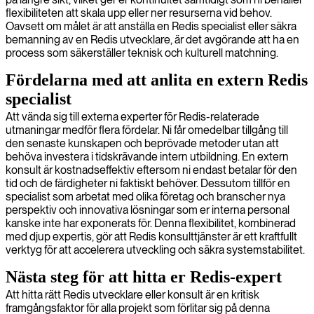
flexibiliteten att skala upp eller ner resurserna vid behov.
Oavsett om målet är att anställa en Redis specialist eller säkra
bemanning av en Redis utvecklare, är det avgörande att ha en
process som säkerställer teknisk och kulturell matchning.
Fördelarna med att anlita en extern Redis
specialist
Att vända sig till externa experter för Redis-relaterade
utmaningar medför flera fördelar. Ni får omedelbar tillgång till
den senaste kunskapen och beprövade metoder utan att
behöva investera i tidskrävande intern utbildning. En extern
konsult är kostnadseffektiv eftersom ni endast betalar för den
tid och de färdigheter ni faktiskt behöver. Dessutom tillför en
specialist som arbetat med olika företag och branscher nya
perspektiv och innovativa lösningar som er interna personal
kanske inte har exponerats för. Denna flexibilitet, kombinerad
med djup expertis, gör att Redis konsulttjänster är ett kraftfullt
verktyg för att accelerera utveckling och säkra systemstabilitet.
Nästa steg för att hitta er Redis-expert
Att hitta rätt Redis utvecklare eller konsult är en kritisk
framgångsfaktor för alla projekt som förlitar sig på denna