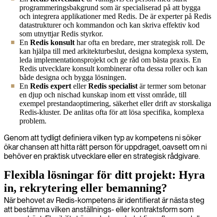
programmeringsbakgrund som är specialiserad på att bygga
och integrera applikationer med Redis. De är experter på Redis
datastrukturer och kommandon och kan skriva effektiv kod
som utnyttjar Redis styrkor.
En
Redis konsult
har ofta en bredare, mer strategisk roll. De
kan hjälpa till med arkitekturbeslut, designa komplexa system,
leda implementationsprojekt och ge råd om bästa praxis. En
Redis utvecklare konsult kombinerar ofta dessa roller och kan
både designa och bygga lösningen.
En
Redis expert
eller
Redis specialist
är termer som betonar
en djup och nischad kunskap inom ett visst område, till
exempel prestandaoptimering, säkerhet eller drift av storskaliga
Redis-kluster. De anlitas ofta för att lösa specifika, komplexa
problem.
Genom att tydligt definiera vilken typ av kompetens ni söker
ökar chansen att hitta rätt person för uppdraget, oavsett om ni
behöver en praktisk utvecklare eller en strategisk rådgivare.
Flexibla lösningar för ditt projekt: Hyra
in, rekrytering eller bemanning?
När behovet av Redis-kompetens är identifierat är nästa steg
att bestämma vilken anställnings- eller kontraktsform som