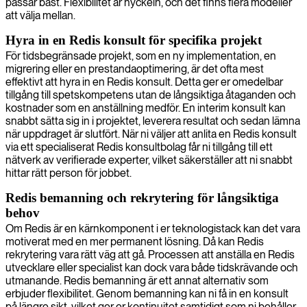
passar bäst. Flexibilitet är nyckeln, och det finns flera modeller
att välja mellan.
Hyra in en Redis konsult för specifika projekt
För tidsbegränsade projekt, som en ny implementation, en
migrering eller en prestandaoptimering, är det ofta mest
effektivt att hyra in en Redis konsult. Detta ger er omedelbar
tillgång till spetskompetens utan de långsiktiga åtaganden och
kostnader som en anställning medför. En interim konsult kan
snabbt sätta sig in i projektet, leverera resultat och sedan lämna
när uppdraget är slutfört. När ni väljer att anlita en Redis konsult
via ett specialiserat Redis konsultbolag får ni tillgång till ett
nätverk av verifierade experter, vilket säkerställer att ni snabbt
hittar rätt person för jobbet.
Redis bemanning och rekrytering för långsiktiga
behov
Om Redis är en kärnkomponent i er teknologistack kan det vara
motiverat med en mer permanent lösning. Då kan Redis
rekrytering vara rätt väg att gå. Processen att anställa en Redis
utvecklare eller specialist kan dock vara både tidskrävande och
utmanande. Redis bemanning är ett annat alternativ som
erbjuder flexibilitet. Genom bemanning kan ni få in en konsult
på längre sikt, vilket ger er kontinuitet samtidigt som ni behåller