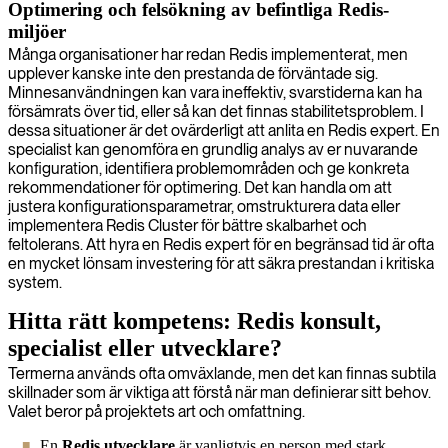
Optimering och felsökning av befintliga Redis-
miljöer
Många organisationer har redan Redis implementerat, men
upplever kanske inte den prestanda de förväntade sig.
Minnesanvändningen kan vara ineffektiv, svarstiderna kan ha
försämrats över tid, eller så kan det finnas stabilitetsproblem. I
dessa situationer är det ovärderligt att anlita en Redis expert. En
specialist kan genomföra en grundlig analys av er nuvarande
konfiguration, identifiera problemområden och ge konkreta
rekommendationer för optimering. Det kan handla om att
justera konfigurationsparametrar, omstrukturera data eller
implementera Redis Cluster för bättre skalbarhet och
feltolerans. Att hyra en Redis expert för en begränsad tid är ofta
en mycket lönsam investering för att säkra prestandan i kritiska
system.
Hitta rätt kompetens: Redis konsult,
specialist eller utvecklare?
Termerna används ofta omväxlande, men det kan finnas subtila
skillnader som är viktiga att förstå när man definierar sitt behov.
Valet beror på projektets art och omfattning.
En
Redis utvecklare
är vanligtvis en person med stark