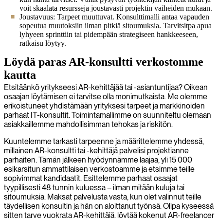
voit skaalata resursseja joustavasti projektin vaiheiden mukaan.
Joustavuus: Tarpeet muuttuvat. Konsulttimalli antaa vapauden
sopeutua muutoksiin ilman pitkiä sitoumuksia. Tarvitsitpa apua
lyhyeen sprinttiin tai pidempään strategiseen hankkeeseen,
ratkaisu löytyy.
Löydä paras AR-konsultti verkostomme
kautta
Etsitäänkö yritykseesi AR-kehittäjää tai -asiantuntijaa? Oikean
osaajan löytämisen ei tarvitse olla monimutkaista. Me olemme
erikoistuneet yhdistämään yrityksesi tarpeet ja markkinoiden
parhaat IT-konsultit. Toimintamallimme on suunniteltu olemaan
asiakkaillemme mahdollisimman tehokas ja riskitön.
Kuuntelemme tarkasti tarpeenne ja määrittelemme yhdessä,
millainen AR-konsultti tai -kehittäjä palvelisi projektianne
parhaiten. Tämän jälkeen hyödynnämme laajaa, yli 15 000
esikarsitun ammattilaisen verkostoamme ja etsimme teille
sopivimmat kandidaatit. Esittelemme parhaat osaajat
tyypillisesti 48 tunnin kuluessa – ilman mitään kuluja tai
sitoumuksia. Maksat palvelusta vasta, kun olet valinnut teille
täydellisen konsultin ja hän on aloittanut työnsä. Olipa kyseessä
sitten tarve vuokrata AR-kehittäjä, löytää kokenut AR-freelancer