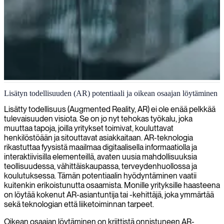
Lisätyn todellisuuden kehitys
Lisätyn todellisuuden (AR) potentiaali ja oikean osaajan löytäminen
Tarjoamme AR-asiantuntijoita, jotka auttavat sinua luomaan ja
Lisätty todellisuus (Augmented Reality, AR) ei ole enää pelkkää
toteuttamaan huippuluokan lisätyn todellisuuden ratkaisuja, jotka
tulevaisuuden visiota. Se on jo nyt tehokas työkalu, joka
mullistavat käyttäjien tavan olla vuorovaikutuksessa tuotteittesi ja
muuttaa tapoja, joilla yritykset toimivat, kouluttavat
palvelujesi kanssa.
henkilöstöään ja sitouttavat asiakkaitaan. AR-teknologia
rikastuttaa fyysistä maailmaa digitaalisella informaatiolla ja
interaktiivisilla elementeillä, avaten uusia mahdollisuuksia
teollisuudessa, vähittäiskaupassa, terveydenhuollossa ja
koulutuksessa. Tämän potentiaalin hyödyntäminen vaatii
kuitenkin erikoistunutta osaamista. Monille yrityksille haasteena
on löytää kokenut AR-asiantuntija tai -kehittäjä, joka ymmärtää
sekä teknologian että liiketoiminnan tarpeet.
Oikean osaajan löytäminen on kriittistä onnistuneen AR-