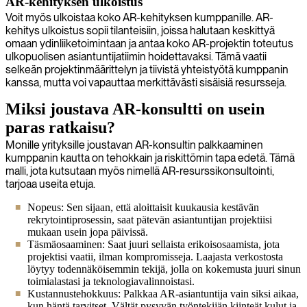
AR-kehityksen ulkoistus
Voit myös ulkoistaa koko AR-kehityksen kumppanille. AR-
kehitys ulkoistus sopii tilanteisiin, joissa halutaan keskittyä
omaan ydinliiketoimintaan ja antaa koko AR-projektin toteutus
ulkopuolisen asiantuntijatiimin hoidettavaksi. Tämä vaatii
selkeän projektinmäärittelyn ja tiivistä yhteistyötä kumppanin
kanssa, mutta voi vapauttaa merkittävästi sisäisiä resursseja.
Miksi joustava AR-konsultti on usein
paras ratkaisu?
Monille yrityksille joustavan AR-konsultin palkkaaminen
kumppanin kautta on tehokkain ja riskittömin tapa edetä. Tämä
malli, jota kutsutaan myös nimellä AR-resurssikonsultointi,
tarjoaa useita etuja.
Nopeus: Sen sijaan, että aloittaisit kuukausia kestävän
rekrytointiprosessin, saat pätevän asiantuntijan projektiisi
mukaan usein jopa päivissä.
Täsmäosaaminen: Saat juuri sellaista erikoisosaamista, jota
projektisi vaatii, ilman kompromisseja. Laajasta verkostosta
löytyy todennäköisemmin tekijä, jolla on kokemusta juuri sinun
toimialastasi ja teknologiavalinnoistasi.
Kustannustehokkuus: Palkkaa AR-asiantuntija vain siksi aikaa,
kun häntä tarvitset. Vältät pysyvän työntekijän kiinteät kulut ja