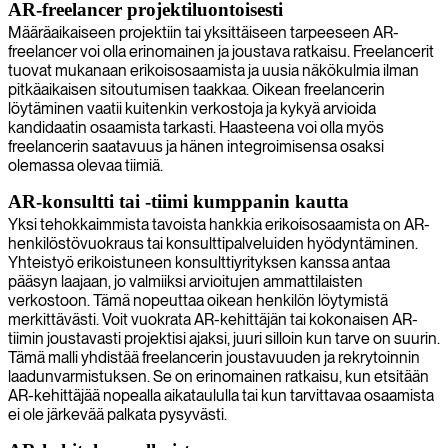
AR-freelancer projektiluontoisesti
Määräaikaiseen projektiin tai yksittäiseen tarpeeseen AR-
freelancer voi olla erinomainen ja joustava ratkaisu. Freelancerit
tuovat mukanaan erikoisosaamista ja uusia näkökulmia ilman
pitkäaikaisen sitoutumisen taakkaa. Oikean freelancerin
löytäminen vaatii kuitenkin verkostoja ja kykyä arvioida
kandidaatin osaamista tarkasti. Haasteena voi olla myös
freelancerin saatavuus ja hänen integroimisensa osaksi
olemassa olevaa tiimiä.
AR-konsultti tai -tiimi kumppanin kautta
Yksi tehokkaimmista tavoista hankkia erikoisosaamista on AR-
henkilöstövuokraus tai konsulttipalveluiden hyödyntäminen.
Yhteistyö erikoistuneen konsulttiyrityksen kanssa antaa
pääsyn laajaan, jo valmiiksi arvioitujen ammattilaisten
verkostoon. Tämä nopeuttaa oikean henkilön löytymistä
merkittävästi. Voit vuokrata AR-kehittäjän tai kokonaisen AR-
tiimin joustavasti projektisi ajaksi, juuri silloin kun tarve on suurin.
Tämä malli yhdistää freelancerin joustavuuden ja rekrytoinnin
laadunvarmistuksen. Se on erinomainen ratkaisu, kun etsitään
AR-kehittäjää nopealla aikataululla tai kun tarvittavaa osaamista
ei ole järkevää palkata pysyvästi.