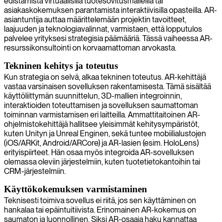
edistämistä virtuaalisilla tuotesovitusmalleilla tai
asiakaskokemuksen parantamista interaktiivisilla opasteilla. AR-
asiantuntija auttaa määrittelemään projektin tavoitteet,
laajuuden ja teknologiavalinnat, varmistaen, että lopputulos
palvelee yrityksesi strategisia päämääriä. Tässä vaiheessa AR-
resurssikonsultointi on korvaamattoman arvokasta.
Tekninen kehitys ja toteutus
Kun strategia on selvä, alkaa tekninen toteutus. AR-kehittäjä
vastaa varsinaisen sovelluksen rakentamisesta. Tämä sisältää
käyttöliittymän suunnittelun, 3D-mallien integroinnin,
interaktioiden toteuttamisen ja sovelluksen saumattoman
toiminnan varmistamisen eri laitteilla. Ammattitaitoinen AR-
ohjelmistokehittäjä hallitsee yleisimmät kehitysympäristöt,
kuten Unityn ja Unreal Enginen, sekä tuntee mobiilialustojen
(iOS/ARKit, Android/ARCore) ja AR-lasien (esim. HoloLens)
erityispiirteet. Hän osaa myös integroida AR-sovelluksen
olemassa oleviin järjestelmiin, kuten tuotetietokantoihin tai
CRM-järjestelmiin.
Käyttökokemuksen varmistaminen
Teknisesti toimiva sovellus ei riitä, jos sen käyttäminen on
hankalaa tai epäintuitiivista. Erinomainen AR-kokemus on
saumaton ja luonnollinen. Siksi AR-osaaja haku kannattaa