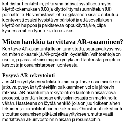
kohdistaa henkilöihin, jotka ymmärtävät syvällisesti myös
käyttökokemuksen (UX) ja käyttöliittymäsuunnittelun (UI)
periaatteita. He varmistavat, että digitaalinen sisältö sulautuu
luontevasti osaksi fyysistä ympäristöä ja että sovelluksen
käyttö on helppoa ja palkitsevaa loppukäyttäjälle, olipa
kyseessä sitten työntekijä tai asiakas.
Miten hankkia tarvittava AR-osaaminen?
Kun tarve AR-asiantuntijalle on tunnistettu, seuraava kysymys
on, miten oikea tekijä AR-projektiin löydetään. Vaihtoehtoja on
useita, ja paras ratkaisu riippuu yrityksesi tilanteesta, projektin
kestosta ja osaamistarpeen luonteesta.
Pysyvä AR-rekrytointi
Jos AR on yrityksesi ydinliiketoimintaa ja tarve osaamiselle on
jatkuva, pysyvän työntekijän palkkaaminen voi olla järkevin
ratkaisu. AR-asiantuntija rekrytointi on kuitenkin aikaa vievä
prosessi, ja erittäin kapean erityisalan osaajia on markkinoilla
vähän. Haasteena on löytää henkilö, jolla on juuri oikeanlainen
tekninen ja toimialakohtainen kokemus. Onnistunut rekrytointi
sitouttaa osaamisen pitkäksi aikaa yritykseen, mutta vaatii
merkittävän alkuinvestoinnin aikaan ja resursseihin.