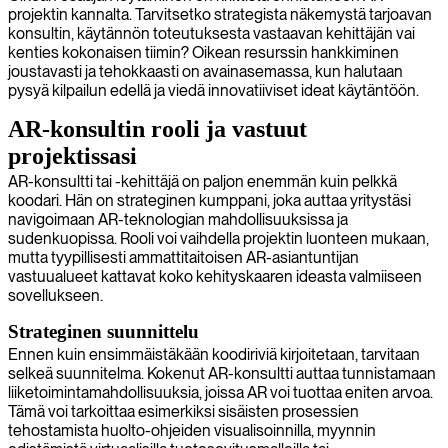
projektin kannalta. Tarvitsetko strategista näkemystä tarjoavan
konsultin, käytännön toteutuksesta vastaavan kehittäjän vai
kenties kokonaisen tiimin? Oikean resurssin hankkiminen
joustavasti ja tehokkaasti on avainasemassa, kun halutaan
pysyä kilpailun edellä ja viedä innovatiiviset ideat käytäntöön.
AR-konsultin rooli ja vastuut
projektissasi
AR-konsultti tai -kehittäjä on paljon enemmän kuin pelkkä
koodari. Hän on strateginen kumppani, joka auttaa yritystäsi
navigoimaan AR-teknologian mahdollisuuksissa ja
sudenkuopissa. Rooli voi vaihdella projektin luonteen mukaan,
mutta tyypillisesti ammattitaitoisen AR-asiantuntijan
vastuualueet kattavat koko kehityskaaren ideasta valmiiseen
sovellukseen.
Strateginen suunnittelu
Ennen kuin ensimmäistäkään koodiriviä kirjoitetaan, tarvitaan
selkeä suunnitelma. Kokenut AR-konsultti auttaa tunnistamaan
liiketoimintamahdollisuuksia, joissa AR voi tuottaa eniten arvoa.
Tämä voi tarkoittaa esimerkiksi sisäisten prosessien
tehostamista huolto-ohjeiden visualisoinnilla, myynnin