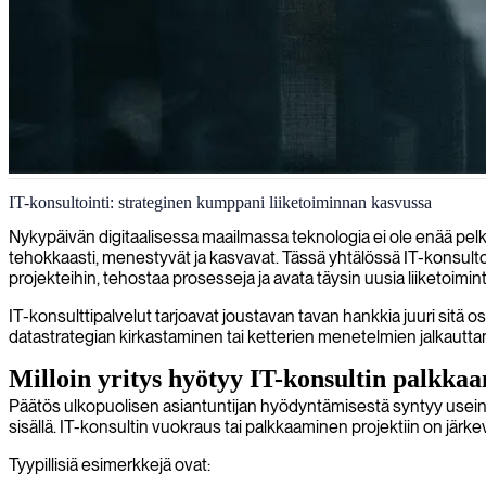
IT-konsultointia Birminghamissa
IT-konsultointi: strateginen kumppani liiketoiminnan kasvussa
Yhdistämme erittäin ammattitaitoiset IT-konsultit birminghamilaisiin yrit
Nykypäivän digitaalisessa maailmassa teknologia ei ole enää pelkk
tehokkaasti, menestyvät ja kasvavat. Tässä yhtälössä IT-konsulto
projekteihin, tehostaa prosesseja ja avata täysin uusia liiketoimi
IT-konsulttipalvelut tarjoavat joustavan tavan hankkia juuri sitä o
datastrategian kirkastaminen tai ketterien menetelmien jalkauttami
Milloin yritys hyötyy IT-konsultin palkka
Päätös ulkopuolisen asiantuntijan hyödyntämisestä syntyy usein ko
sisällä. IT-konsultin vuokraus tai palkkaaminen projektiin on järke
Tyypillisiä esimerkkejä ovat: