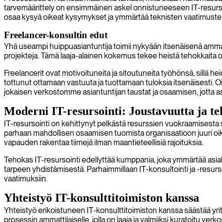
tarvemäärittely on ensimmäinen askel onnistuneeseen IT-resursoin
osaa kysyä oikeat kysymykset ja ymmärtää teknisten vaatimusten l
Freelancer-konsultin edut
Yhä useampi huippuasiantuntija toimii nykyään itsenäisenä ammatinh
projekteja. Tämä laaja-alainen kokemus tekee heistä tehokkaita o
Freelancerit ovat motivoituneita ja sitoutuneita työhönsä, sillä h
tottunut ottamaan vastuuta ja tuottamaan tuloksia itsenäisesti.
jokaisen verkostomme asiantuntijan taustat ja osaamisen, jotta 
Moderni IT-resursointi: Joustavuutta ja t
IT-resursointi on kehittynyt pelkästä resurssien vuokraamisesta 
parhaan mahdollisen osaamisen tuomista organisaatioon juuri oikealla
vapauden rakentaa tiimejä ilman maantieteellisiä rajoituksia.
Tehokas IT-resursointi edellyttää kumppania, joka ymmärtää asiakk
tarpeen yhdistämisestä. Parhaimmillaan IT-konsultointi ja -resurs
vaatimuksiin.
Yhteistyö IT-konsulttitoimiston kanssa
Yhteistyö erikoistuneen IT-konsulttitoimiston kanssa säästää yrity
prosessin ammattilaiselle, jolla on laaja ja valmiiksi kuratoitu verk