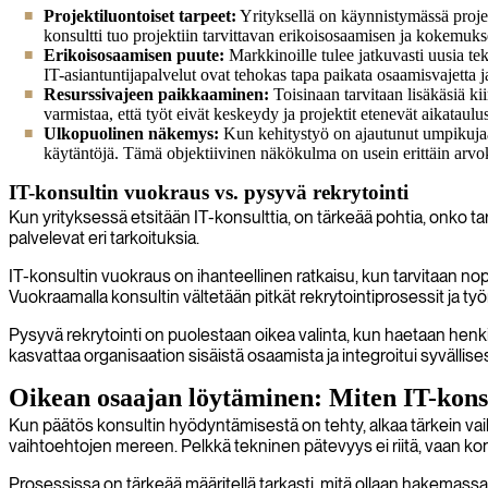
Projektiluontoiset tarpeet:
Yrityksellä on käynnistymässä projek
konsultti tuo projektiin tarvittavan erikoisosaamisen ja kokemuks
Erikoisosaamisen puute:
Markkinoille tulee jatkuvasti uusia tek
IT-asiantuntijapalvelut ovat tehokas tapa paikata osaamisvajetta 
Resurssivajeen paikkaaminen:
Toisinaan tarvitaan lisäkäsiä k
varmistaa, että työt eivät keskeydy ja projektit etenevät aikataulu
Ulkopuolinen näkemys:
Kun kehitystyö on ajautunut umpikujaan 
käytäntöjä. Tämä objektiivinen näkökulma on usein erittäin arvo
IT-konsultin vuokraus vs. pysyvä rekrytointi
Kun yrityksessä etsitään IT-konsulttia, on tärkeää pohtia, onko ta
palvelevat eri tarkoituksia.
IT-konsultin vuokraus on ihanteellinen ratkaisu, kun tarvitaan nopeu
Vuokraamalla konsultin vältetään pitkät rekrytointiprosessit ja työ
Pysyvä rekrytointi on puolestaan oikea valinta, kun haetaan henkil
kasvattaa organisaation sisäistä osaamista ja integroitui syvällises
Oikean osaajan löytäminen: Miten IT-konsul
Kun päätös konsultin hyödyntämisestä on tehty, alkaa tärkein vaih
vaihtoehtojen mereen. Pelkkä tekninen pätevyys ei riitä, vaan kon
Prosessissa on tärkeää määritellä tarkasti, mitä ollaan hakemassa