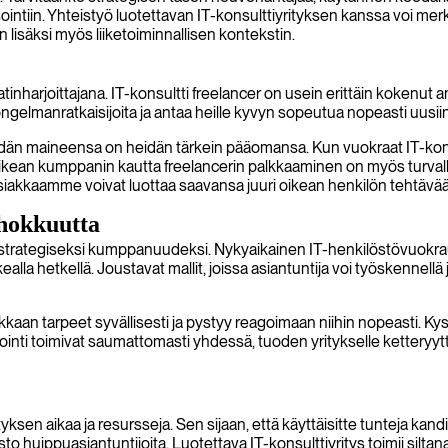
tiin. Yhteistyö luotettavan IT-konsulttiyrityksen kanssa voi merk
isäksi myös liiketoiminnallisen kontekstin.
arjoittajana. IT-konsultti freelancer on usein erittäin kokenut amm
ngelmanratkaisijoita ja antaa heille kyvyn sopeutua nopeasti uusiin
eidän maineensa on heidän tärkein pääomansa. Kun vuokraat IT-konsul
 Oikean kumppanin kautta freelancerin palkkaaminen on myös turval
asiakkaamme voivat luottaa saavansa juuri oikean henkilön tehtävä
ehokkuutta
strategiseksi kumppanuudeksi. Nykyaikainen IT-henkilöstövuokraus 
 hetkellä. Joustavat mallit, joissa asiantuntija voi työskennellä joko
aan tarpeet syvällisesti ja pystyy reagoimaan niihin nopeasti. Kyse
ointi toimivat saumattomasti yhdessä, tuoden yritykselle ketteryyt
ksen aikaa ja resursseja. Sen sijaan, että käyttäisitte tunteja kand
osto huippuasiantuntijoita. Luotettava IT-konsulttiyritys toimii siltan