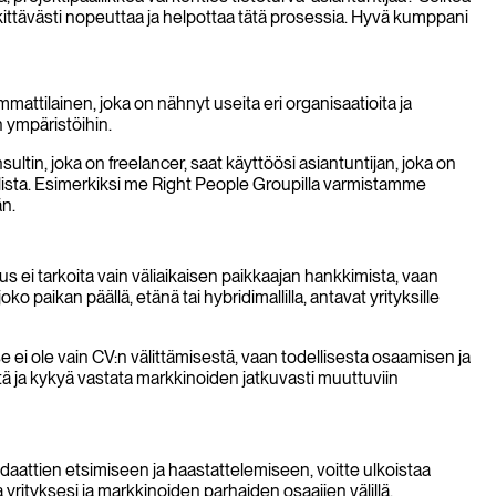
ittävästi nopeuttaa ja helpottaa tätä prosessia. Hyvä kumppani
attilainen, joka on nähnyt useita eri organisaatioita ja
 ympäristöihin.
tin, joka on freelancer, saat käyttöösi asiantuntijan, joka on
lista. Esimerkiksi me Right People Groupilla varmistamme
än.
ei tarkoita vain väliaikaisen paikkaajan hankkimista, vaan
 paikan päällä, etänä tai hybridimallilla, antavat yrityksille
 ei ole vain CV:n välittämisestä, vaan todellisesta osaamisen ja
tä ja kykyä vastata markkinoiden jatkuvasti muuttuviin
idaattien etsimiseen ja haastattelemiseen, voitte ulkoistaa
a yrityksesi ja markkinoiden parhaiden osaajien välillä.