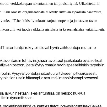
notto, verkkokaupan rakentaminen tai pilvisiirtymä. Ulkoistettu IT-
i. Kun omasta organisaatiosta ei löydy riittävän syvällistä osaamista,
n vuoksi. IT-henkilöstövuokraus tarjoaa nopean ja joustavan tavan
konsultti voi tuoda raikkaita ajatuksia ja kyseenalaistaa vakiintuneita
IT-asiantuntija rekrytointi ovat hyviä vaihtoehtoja, mutta ne
iluontoisiin tehtäviin, joissa tavoitteet ja aikataulu ovat selkeät.
ijaverkostoon, josta löytyy osaajia hyvin spesifeihinkin tarpeisiin.
ooliin. Pysyvä työntekijä sitoutuu yritykseen pitkäaikaisesti,
krytointi on usein hitaampi ja resurssi-intensiivisempi prosessi.
ia, ja kun haetaan IT-asiantuntijaa, on helppo hukkua
 tiimin dynamiikkaan.
 projektipäällikköä vai kenties tietoturva-asiantuntijaa? Selkeä