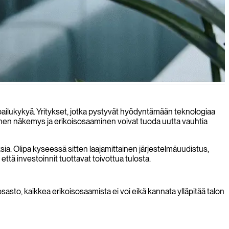
oitteisiinne sopiviksi.
lpailukykyä. Yritykset, jotka pystyvät hyödyntämään teknologiaa
linen näkemys ja erikoisosaaminen voivat tuoda uutta vauhtia
uksia. Olipa kyseessä sitten laajamittainen järjestelmäuudistus,
ttä investoinnit tuottavat toivottua tulosta.
asto, kaikkea erikoisosaamista ei voi eikä kannata ylläpitää talon