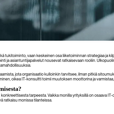
yksiin, räätälöiden ratkaisuja juuri teidän tarpeisiinne ja strategisiin tav
ä tukitoiminto, vaan keskeinen osa liiketoiminnan strategiaa ja ki
inti ja asiantuntijapalvelut nousevat ratkaisevaan rooliin. Ulkopuo
ntamahdollisuuksia.
saamista, jota organisaatio kulloinkin tarvitsee, ilman pitkiä sitoum
nen, oikea IT-konsultti toimii muutoksen moottorina ja varmistaa, e
amisesta?
nkreettisesta tarpeesta. Vaikka monilla yrityksillä on osaava IT-os
vä ratkaisu monissa tilanteissa.