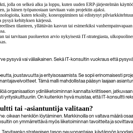
ti, jolla on selkeä alku ja loppu, kuten uuden ERP-järjestelmän käyttöö
en, ja hänen työpanostaan tarvitaan vain projektin ajaksi.
nologioita, kuten tekoäly, koneoppiminen tai edistynyt pilviarkkitehtuur
ja pysyä kehityksen kärjessä.
iireellisen tilanteen, yllättävän kasvun tai esimerkiksi vanhempainvapaa
ssa.
tai tarvitaan puolueeton arvio nykyisestä IT-strategiasta, ulkopuolinen 
kas.
rve pysyvä vai väliaikainen. Sekä IT-konsultin vuokraus että pysyvä 
tta, joustavuutta ja erityisosaamista. Se sopii erinomaisesti projekt
nantajavelvoitteet. Tämä malli mahdollistaa pääsyn laajaan asiantunt
öä organisaation ydinliiketoiminnan kannalta kriittiseen, jatkuvaan r
ti yrityskulttuuriin. On kuitenkin hyvä muistaa, että IT-konsultti re
tti tai -asiantuntija valitaan?
e: oikean henkilön löytäminen. Markkinoilla on valtava määrä osaaj
sultin on ymmärrettävä myös liiketoiminnan tavoitteita ja sovittava
. Tarvitaanko strategisen tason neuvonantajaa, käytännön koodaria,