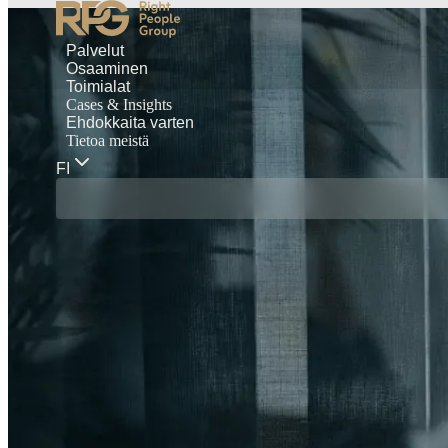
Palvelut
Osaaminen
Toimialat
Cases & Insights
Ehdokkaita varten
Tietoa meistä
FI