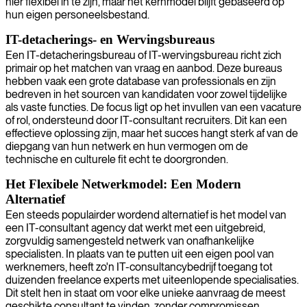
hier flexibel in te zijn, maar het kernmodel blijft gebaseerd op
hun eigen personeelsbestand.
IT-detacherings- en Wervingsbureaus
Een IT-detacheringsbureau of IT-wervingsbureau richt zich
primair op het matchen van vraag en aanbod. Deze bureaus
hebben vaak een grote database van professionals en zijn
bedreven in het sourcen van kandidaten voor zowel tijdelijke
als vaste functies. De focus ligt op het invullen van een vacature
of rol, ondersteund door IT-consultant recruiters. Dit kan een
effectieve oplossing zijn, maar het succes hangt sterk af van de
diepgang van hun netwerk en hun vermogen om de
technische en culturele fit echt te doorgronden.
Het Flexibele Netwerkmodel: Een Modern
Alternatief
Een steeds populairder wordend alternatief is het model van
een IT-consultant agency dat werkt met een uitgebreid,
zorgvuldig samengesteld netwerk van onafhankelijke
specialisten. In plaats van te putten uit een eigen pool van
werknemers, heeft zo'n IT-consultancybedrijf toegang tot
duizenden freelance experts met uiteenlopende specialisaties.
Dit stelt hen in staat om voor elke unieke aanvraag de meest
geschikte consultant te vinden, zonder compromissen.