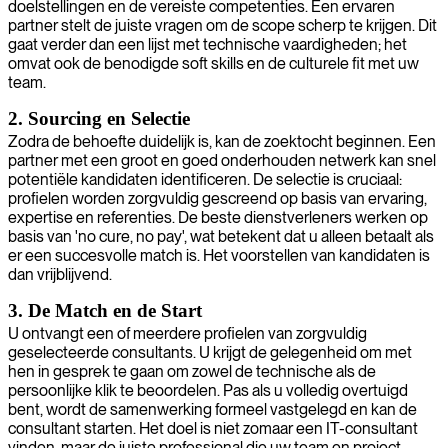
doelstellingen en de vereiste competenties. Een ervaren
partner stelt de juiste vragen om de scope scherp te krijgen. Dit
gaat verder dan een lijst met technische vaardigheden; het
omvat ook de benodigde soft skills en de culturele fit met uw
team.
2. Sourcing en Selectie
Zodra de behoefte duidelijk is, kan de zoektocht beginnen. Een
partner met een groot en goed onderhouden netwerk kan snel
potentiële kandidaten identificeren. De selectie is cruciaal:
profielen worden zorgvuldig gescreend op basis van ervaring,
expertise en referenties. De beste dienstverleners werken op
basis van 'no cure, no pay', wat betekent dat u alleen betaalt als
er een succesvolle match is. Het voorstellen van kandidaten is
dan vrijblijvend.
3. De Match en de Start
U ontvangt een of meerdere profielen van zorgvuldig
geselecteerde consultants. U krijgt de gelegenheid om met
hen in gesprek te gaan om zowel de technische als de
persoonlijke klik te beoordelen. Pas als u volledig overtuigd
bent, wordt de samenwerking formeel vastgelegd en kan de
consultant starten. Het doel is niet zomaar een IT-consultant
vinden, maar de juiste professional die uw team en project