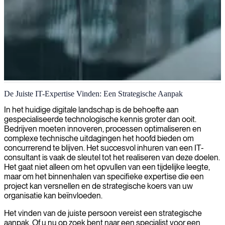
IT-consultancy in Birmingham
De Juiste IT-Expertise Vinden: Een Strategische Aanpak
Wij koppelen hoogopgeleide IT-consultants aan bedrijven in
In het huidige digitale landschap is de behoefte aan
Birmingham, waarbij we oplossingen op maat maken die aansluiten
gespecialiseerde technologische kennis groter dan ooit.
bij uw specifieke behoeften en strategische doelstellingen.
Bedrijven moeten innoveren, processen optimaliseren en
complexe technische uitdagingen het hoofd bieden om
concurrerend te blijven. Het succesvol inhuren van een IT-
consultant is vaak de sleutel tot het realiseren van deze doelen.
Het gaat niet alleen om het opvullen van een tijdelijke leegte,
maar om het binnenhalen van specifieke expertise die een
project kan versnellen en de strategische koers van uw
organisatie kan beïnvloeden.
Het vinden van de juiste persoon vereist een strategische
aanpak. Of u nu op zoek bent naar een specialist voor een