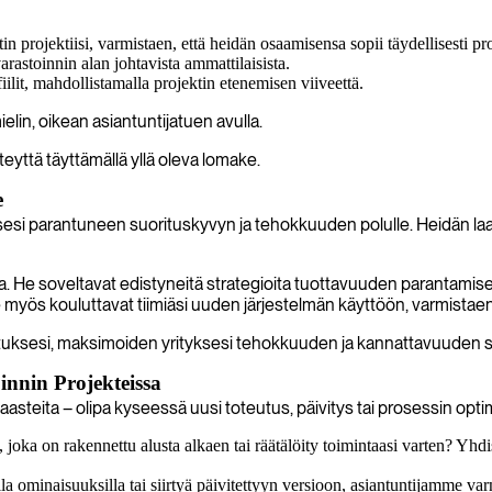
 projektiisi, varmistaen, että heidän osaamisensa sopii täydellisesti proj
arastoinnin alan johtavista ammattilaisista.
ilit, mahdollistamalla projektin etenemisen viiveettä.
elin, oikean asiantuntijatuen avulla.
eyttä täyttämällä yllä oleva lomake.
e
sesi parantuneen suorituskyvyn ja tehokkuuden polulle. Heidän la
He soveltavat edistyneitä strategioita tuottavuuden parantamiseksi, 
He myös kouluttavat tiimiäsi uuden järjestelmän käyttöön, varmista
tuksesi, maksimoiden yrityksesi tehokkuuden ja kannattavuuden se
nnin Projekteissa
asteita – olipa kyseessä uusi toteutus, päivitys tai prosessin optimoi
joka on rakennettu alusta alkaen tai räätälöity toimintaasi varten? Yhdi
a ominaisuuksilla tai siirtyä päivitettyyn versioon, asiantuntijamme var