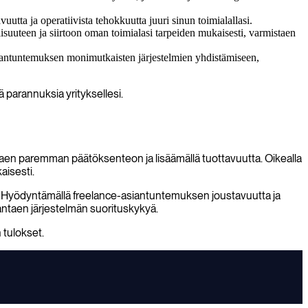
tta ja operatiivista tehokkuutta juuri sinun toimialallasi.
lisuuteen ja siirtoon oman toimialasi tarpeiden mukaisesti, varmistaen
asiantuntemuksen monimutkaisten järjestelmien yhdistämiseen,
ä parannuksia yrityksellesi.
listaen paremman päätöksenteon ja lisäämällä tuottavuutta. Oikealla
aisesti.
. Hyödyntämällä freelance-asiantuntemuksen joustavuutta ja
antaen järjestelmän suorituskykyä.
 tulokset.