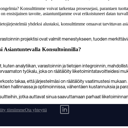
gelmia? Konsulttimme voivat tarkentaa prosessejasi, parantaen tuottavuu
on ensisijainen tavoite, asiantuntijamme ovat erikoistuneet datan turval
 tietojärjestelmiä yhdeksi alustaksi, konsulttimme omaavat tarvittavan 
arastoinnin projektisi ovat valmiit menestykseen, tuoden merkittävi
 Asiantuntevalla Konsultoinnilla?
sit, kuten analytiikan, varastoinnin ja tietojen integroinnin, mahdol
orvaamaton työkalu, joka on räätälöity liiketoimintatavoitteidesi muk
sto takaa, että järjestelmäsi on räätälöity vaatimustesi mukaan
jektien hallinnassa ja optimoinnissa, vähentäen kustannuksia ja par
ltteihin, jotka auttavat sinua saavuttamaan parhaat liiketoiminnan
iity tiimiimme
Ota yhteyttä