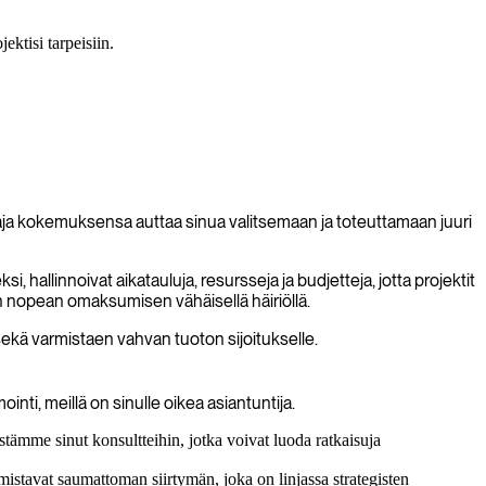
ektisi tarpeisiin.
aja kokemuksensa auttaa sinua valitsemaan ja toteuttamaan juuri
hallinnoivat aikatauluja, resursseja ja budjetteja, jotta projektit
en nopean omaksumisen vähäisellä häiriöllä.
kä varmistaen vahvan tuoton sijoitukselle.
nti, meillä on sinulle oikea asiantuntija.
stämme sinut konsultteihin, jotka voivat luoda ratkaisuja
mistavat saumattoman siirtymän, joka on linjassa strategisten