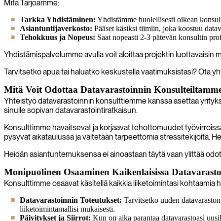
Mitä Tarjoamme:
Tarkka Yhdistäminen:
Yhdistämme huolellisesti oikean konsultin
Asiantuntijaverkosto:
Pääset käsiksi tiimiin, joka koostuu datav
Tehokkuus ja Nopeus:
Saat nopeasti 2-3 pätevän konsultin profi
Yhdistämispalvelumme avulla voit aloittaa projektin luottavaisin mi
Tarvitsetko apua tai haluatko keskustella vaatimuksistasi? Ota yht
Mitä Voit Odottaa Datavarastoinnin Konsulteiltamm
Yhteistyö datavarastoinnin konsulttiemme kanssa asettaa yrityk
sinulle sopivan datavarastointiratkaisun.
Konsulttimme havaitsevat ja korjaavat tehottomuudet työvirroissa. 
pysyvät aikataulussa ja vältetään tarpeettomia stressitekijöitä. 
Heidän asiantuntemuksensa ei ainoastaan täytä vaan ylittää odo
Monipuolinen Osaaminen Kaikenlaisissa Datavarastoi
Konsulttimme osaavat käsitellä kaikkia liiketoimintasi kohtaamia ha
Datavarastoinnin Toteutukset:
Tarvitsetko uuden datavaraston, 
liiketoimintamallisi mukaisesti.
Päivitykset ja Siirrot:
Kun on aika parantaa datavarastoasi uusill