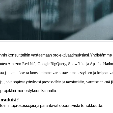
ollistaen raakadatan muuntamisen arvokkaiksi liiketoimintaoivalluksiks
nin konsultteihin vastaamaan projektivaatimuksiasi. Yhdistämme sinu
 kuten Amazon Redshift, Google BigQuery, Snowflake ja Apache Hadoop.
sta ja toteutuksesta konsulttimme varmistavat menestyksen ja helpotta
, jotka sopivat yrityksesi prosesseihin ja tavoitteisiin, varmistaen että j
projektisi menestyksen kannalta.
sulttisi?
etoimintaprosessejasi ja parantavat operatiivista tehokkuutta.