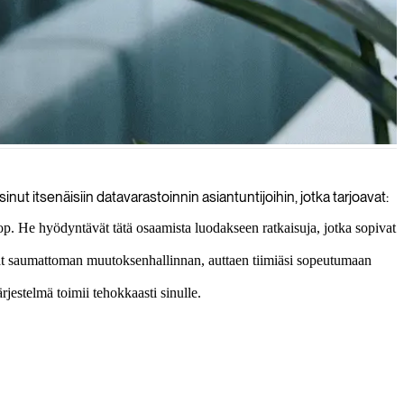
i parempaa päätöksentekoa varten.
t itsenäisiin datavarastoinnin asiantuntijoihin, jotka tarjoavat:
 He hyödyntävät tätä osaamista luodakseen ratkaisuja, jotka sopivat
vat saumattoman muutoksenhallinnan, auttaen tiimiäsi sopeutumaan
ärjestelmä toimii tehokkaasti sinulle.