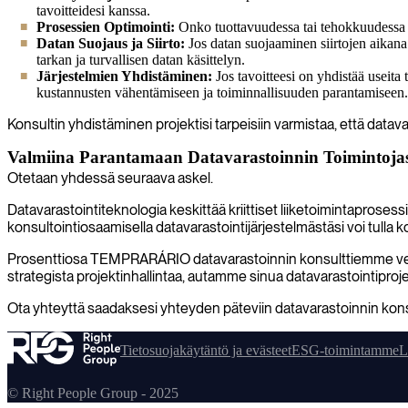
tavoitteidesi kanssa.
Prosessien Optimointi:
Onko tuottavuudessa tai tehokkuudessa on
Datan Suojaus ja Siirto:
Jos datan suojaaminen siirtojen aikana 
tarkan ja turvallisen datan käsittelyn.
Järjestelmien Yhdistäminen:
Jos tavoitteesi on yhdistää useita
kustannusten vähentämiseen ja toiminnallisuuden parantamiseen.
Konsultin yhdistäminen projektisi tarpeisiin varmistaa, että datav
Valmiina Parantamaan Datavarastoinnin Toimintojasi
Otetaan yhdessä seuraava askel.
Datavarastointiteknologia keskittää kriittiset liiketoimintaproses
konsultointiosaamisella datavarastointijärjestelmästäsi voi tulla k
Prosenttiosa TEMPRARÁRIO datavarastoinnin konsulttiemme verko
strategista projektinhallintaa, autamme sinua datavarastointipro
Ota yhteyttä saadaksesi yhteyden päteviin datavarastoinnin konsu
Tietosuojakäytäntö ja evästeet
ESG-toimintamme
L
© Right People Group - 2025