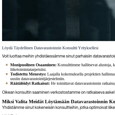
Datavarastointi
Löydä Täydellinen Datavarastoinnin Konsultti Yrityksellesi
Herätämme datasi eloon asiantuntevilla tietovarastoratkaisuilla, mahd
Voit luottaa meihin yhdistäessämme sinut parhaisiin datavarastoin
Monipuolinen Osaaminen:
Konsulttimme hallitsevat alustoja,
liiketoimintatarpeisiisi.
Todistettu Menestys:
Laajalla kokemuksella projektien hallinna
uusiin datavarastointijärjestelmiin.
Räätälöidyt Ratkaisut:
He toimittavat datavarastoinnin ratkaisuja
Oikean konsultin saaminen verkostostamme on ratkaiseva askel 
Miksi Valita Meidät Löytämään Datavarastoinnin Kon
Yhdistämme sinut kokeneisiin konsultteihin, jotka optimoivat liik