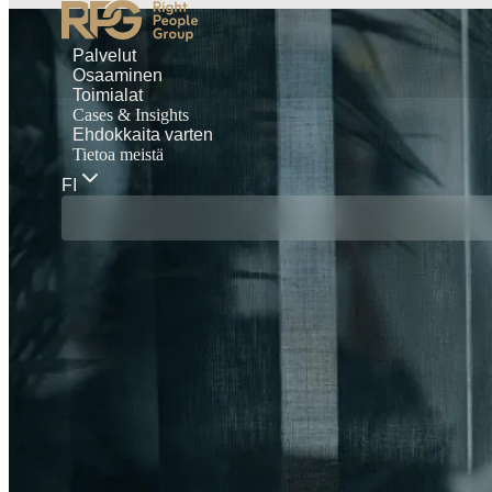
Palvelut
Osaaminen
Toimialat
Cases & Insights
Ehdokkaita varten
Tietoa meistä
FI