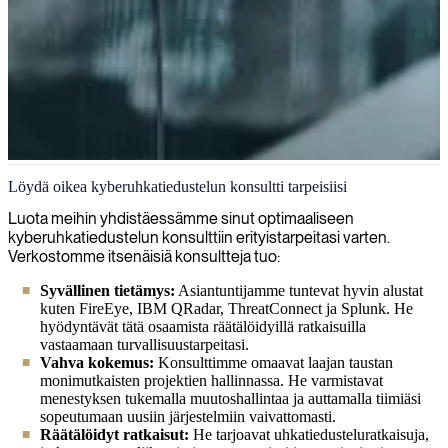
Kyberuhkatiedustelu
Löydä oikea kyberuhkatiedustelun konsultti tarpeisiisi
Paljastamme ja neutralisoimme digitaaliset uhat kattavan
Luota meihin yhdistäessämme sinut optimaaliseen
kyberuhkatiedustelumme avulla, joka on suunniteltu auttamaan
kyberuhkatiedustelun konsulttiin erityistarpeitasi varten.
sinua pysymään haitallisten toimijoiden ja kehittyneiden
Verkostomme itsenäisiä konsultteja tuo:
hyökkäysten edellä.
Syvällinen tietämys:
Asiantuntijamme tuntevat hyvin alustat
kuten FireEye, IBM QRadar, ThreatConnect ja Splunk. He
hyödyntävät tätä osaamista räätälöidyillä ratkaisuilla
vastaamaan turvallisuustarpeitasi.
Vahva kokemus:
Konsulttimme omaavat laajan taustan
monimutkaisten projektien hallinnassa. He varmistavat
menestyksen tukemalla muutoshallintaa ja auttamalla tiimiäsi
sopeutumaan uusiin järjestelmiin vaivattomasti.
Räätälöidyt ratkaisut:
He tarjoavat uhkatiedusteluratkaisuja,