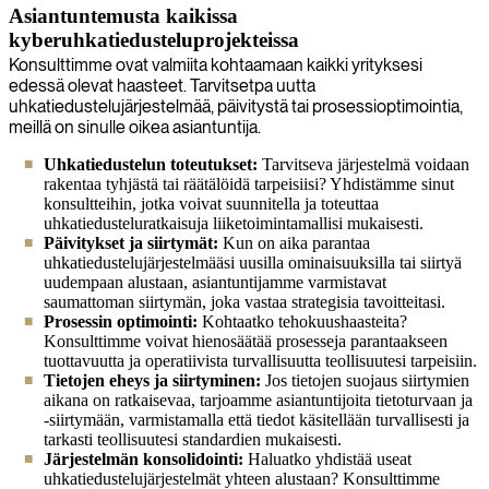
Asiantuntemusta kaikissa
kyberuhkatiedusteluprojekteissa
Konsulttimme ovat valmiita kohtaamaan kaikki yrityksesi
edessä olevat haasteet. Tarvitsetpa uutta
uhkatiedustelujärjestelmää, päivitystä tai prosessioptimointia,
meillä on sinulle oikea asiantuntija.
Uhkatiedustelun toteutukset:
Tarvitseva järjestelmä voidaan
rakentaa tyhjästä tai räätälöidä tarpeisiisi? Yhdistämme sinut
konsultteihin, jotka voivat suunnitella ja toteuttaa
uhkatiedusteluratkaisuja liiketoimintamallisi mukaisesti.
Päivitykset ja siirtymät:
Kun on aika parantaa
uhkatiedustelujärjestelmääsi uusilla ominaisuuksilla tai siirtyä
uudempaan alustaan, asiantuntijamme varmistavat
saumattoman siirtymän, joka vastaa strategisia tavoitteitasi.
Prosessin optimointi:
Kohtaatko tehokuushaasteita?
Konsulttimme voivat hienosäätää prosesseja parantaakseen
tuottavuutta ja operatiivista turvallisuutta teollisuutesi tarpeisiin.
Tietojen eheys ja siirtyminen:
Jos tietojen suojaus siirtymien
aikana on ratkaisevaa, tarjoamme asiantuntijoita tietoturvaan ja
-siirtymään, varmistamalla että tiedot käsitellään turvallisesti ja
tarkasti teollisuutesi standardien mukaisesti.
Järjestelmän konsolidointi:
Haluatko yhdistää useat
uhkatiedustelujärjestelmät yhteen alustaan? Konsulttimme