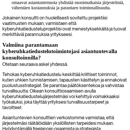
omaavat asiantuntemusta yhdistää monimutkaisia järjestelmiä,
vähentäen kustannuksia ja parantaen toiminnallisuutta.
Jokainen konsultti on huolellisesti sovitettu projektiisi
vaatimusten mukaan, varmistaen että
kyberuhkatiedusteluprojektisi ovat menestyksekkäitä ja tuovat
merkittäviä parannuksia yritykseesi.
Valmiina parantamaan
kyberuhkatiedustelutoimintojasi asiantuntevalla
konsultoinnilla?
Otetaan seuraava askel yhdessä.
Tehokas kyberuhkatiedustelu keskittää kriittiset toiminnot,
kuten uhkien tunnistamisen, tapausten käsittelyn ja ennakoivat
puolustusstrategiat. Se parantaa päätöksentekoa ja vahvistaa
turvallisuutta. Oikean konsulttiosaamisen avulla
kyberuhkatiedustelujärjestelmäsi voi kehittyä voimakkaaksi
työkaluksi, joka täyttää yrityksesi turvallisuustarpeet ja
tavoitteet.
Asiantuntevien konsulttien verkostomme varmistaa, että
järjestelmäsi räätälöidään yksilöllisten tarpeidesi mukaan.
Hyödyntämällä freelancer-osaamista ja strategista