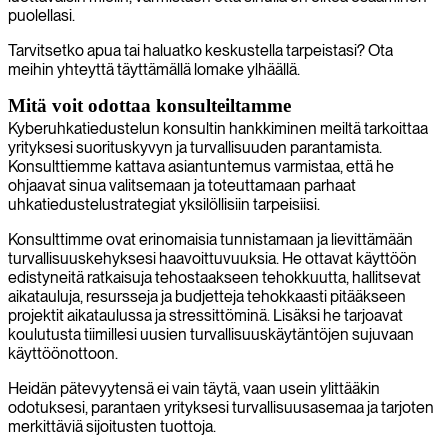
puolellasi.
Tarvitsetko apua tai haluatko keskustella tarpeistasi? Ota
meihin yhteyttä täyttämällä lomake ylhäällä.
Mitä voit odottaa konsulteiltamme
Kyberuhkatiedustelun konsultin hankkiminen meiltä tarkoittaa
yrityksesi suorituskyvyn ja turvallisuuden parantamista.
Konsulttiemme kattava asiantuntemus varmistaa, että he
ohjaavat sinua valitsemaan ja toteuttamaan parhaat
uhkatiedustelustrategiat yksilöllisiin tarpeisiisi.
Konsulttimme ovat erinomaisia tunnistamaan ja lievittämään
turvallisuuskehyksesi haavoittuvuuksia. He ottavat käyttöön
edistyneitä ratkaisuja tehostaakseen tehokkuutta, hallitsevat
aikatauluja, resursseja ja budjetteja tehokkaasti pitääkseen
projektit aikataulussa ja stressittöminä. Lisäksi he tarjoavat
koulutusta tiimillesi uusien turvallisuuskäytäntöjen sujuvaan
käyttöönottoon.
Heidän pätevyytensä ei vain täytä, vaan usein ylittääkin
odotuksesi, parantaen yrityksesi turvallisuusasemaa ja tarjoten
merkittäviä sijoitusten tuottoja.