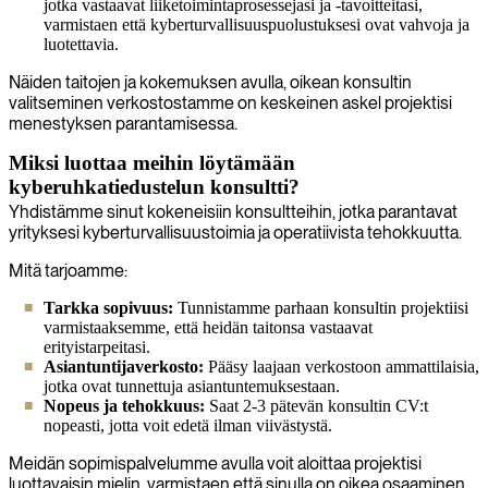
jotka vastaavat liiketoimintaprosessejasi ja -tavoitteitasi,
varmistaen että kyberturvallisuuspuolustuksesi ovat vahvoja ja
luotettavia.
Näiden taitojen ja kokemuksen avulla, oikean konsultin
valitseminen verkostostamme on keskeinen askel projektisi
menestyksen parantamisessa.
Miksi luottaa meihin löytämään
kyberuhkatiedustelun konsultti?
Yhdistämme sinut kokeneisiin konsultteihin, jotka parantavat
yrityksesi kyberturvallisuustoimia ja operatiivista tehokkuutta.
Mitä tarjoamme:
Tarkka sopivuus:
Tunnistamme parhaan konsultin projektiisi
varmistaaksemme, että heidän taitonsa vastaavat
erityistarpeitasi.
Asiantuntijaverkosto:
Pääsy laajaan verkostoon ammattilaisia,
jotka ovat tunnettuja asiantuntemuksestaan.
Nopeus ja tehokkuus:
Saat 2-3 pätevän konsultin CV:t
nopeasti, jotta voit edetä ilman viivästystä.
Meidän sopimispalvelumme avulla voit aloittaa projektisi
luottavaisin mielin, varmistaen että sinulla on oikea osaaminen