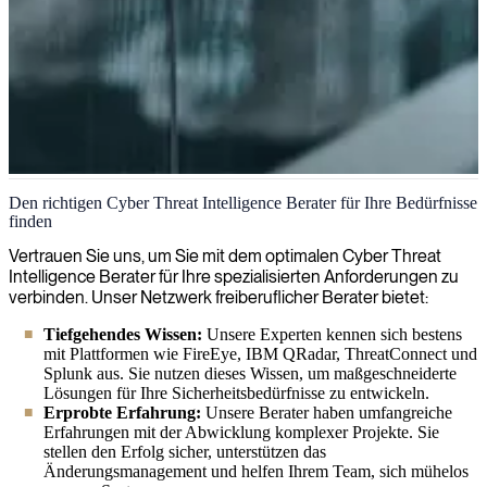
Cyber Threat Intelligence
Den richtigen Cyber Threat Intelligence Berater für Ihre Bedürfnisse
finden
Wir decken digitale Bedrohungen auf und neutralisieren sie mit
unserer umfassenden Cyber-Threat-Intelligence, die darauf
Vertrauen Sie uns, um Sie mit dem optimalen Cyber Threat
ausgelegt ist, Ihnen einen Vorsprung vor böswilligen Akteuren und
Intelligence Berater für Ihre spezialisierten Anforderungen zu
raffinierten Angriffen zu verschaffen.
verbinden. Unser Netzwerk freiberuflicher Berater bietet:
Tiefgehendes Wissen:
Unsere Experten kennen sich bestens
mit Plattformen wie FireEye, IBM QRadar, ThreatConnect und
Splunk aus. Sie nutzen dieses Wissen, um maßgeschneiderte
Lösungen für Ihre Sicherheitsbedürfnisse zu entwickeln.
Erprobte Erfahrung:
Unsere Berater haben umfangreiche
Erfahrungen mit der Abwicklung komplexer Projekte. Sie
stellen den Erfolg sicher, unterstützen das
Änderungsmanagement und helfen Ihrem Team, sich mühelos