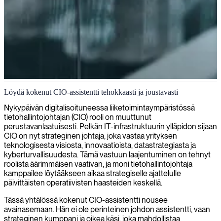
CIO-tuki ja IT-strategian toteutus
Löydä kokenut CIO-assistentti tehokkaasti ja joustavasti
Tarjoamme CIO-tukea johtajille, jotka tarvitsevat apua IT-
Nykypäivän digitalisoituneessa liiketoimintaympäristössä
strategioiden toteuttamisessa ja toimintojen optimoinnissa
tietohallintojohtajan (CIO) rooli on muuttunut
liiketoiminnan kasvua varten.
perustavanlaatuisesti. Pelkän IT-infrastruktuurin ylläpidon sijaan
CIO on nyt strateginen johtaja, joka vastaa yrityksen
teknologisesta visiosta, innovaatioista, datastrategiasta ja
kyberturvallisuudesta. Tämä vastuun laajentuminen on tehnyt
roolista äärimmäisen vaativan, ja moni tietohallintojohtaja
kamppailee löytääkseen aikaa strategiselle ajattelulle
päivittäisten operatiivisten haasteiden keskellä.
Tässä yhtälössä kokenut CIO-assistentti nousee
avainasemaan. Hän ei ole perinteinen johdon assistentti, vaan
strateginen kumppani ja oikea käsi, joka mahdollistaa