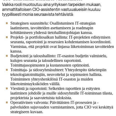
Vaikka rooli muotoutuu aina yrityksen tarpeiden mukaan,
ammattitaitoisen CIO-assistentin vastuualueisiin kuuluu
tyypillisesti monia seuraavista tehtävistä:
Strateginen suunnittelu: Osallistuminen IT-strategian
laatimiseen, tavoitteiden asettamiseen ja roadmapin
kehittämiseen yhdessä tietohallintojohtajan kanssa.
Projekti- ja portfoliosalkun hallinta: IT-projektien edistymisen
seuranta, raportointi ja resurssien kohdentamisen koordinointi.
Varmistaa, että projektit ovat linjassa liiketoiminnan tavoitteiden
kanssa.
Budjetointi ja taloushallinto: IT-osaston budjetin valmistelu,
kulujen seuranta ja taloudellinen raportointi.
Toimittajasopimusten ja kustannusten optimointi.
Toimittaja- ja sidosryhmäsuhteet: Yhteydenpito tärkeimpiin
teknologiatoimittajiin, neuvottelut ja sopimusten hallinta.
Toimiminen yhteyshenkilönä IT-osaston ja muiden
liiketoimintayksiköiden välillä.
Viestintä ja raportointi: Selkeiden raporttien ja esitysten
laatiminen johdolle ja muille sidosryhmille IT-toiminnan tilasta,
projekteista ja saavutetuista tuloksista.
Operatiivinen valvonta: Päivittäisten IT-prosessien ja -
palveluiden sujuvuuden varmistaminen, jotta CIO voi keskittyä
strategiseen kuvaan.