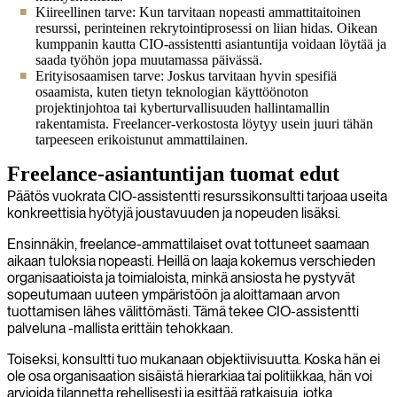
Kiireellinen tarve: Kun tarvitaan nopeasti ammattitaitoinen
resurssi, perinteinen rekrytointiprosessi on liian hidas. Oikean
kumppanin kautta CIO-assistentti asiantuntija voidaan löytää ja
saada työhön jopa muutamassa päivässä.
Erityisosaamisen tarve: Joskus tarvitaan hyvin spesifiä
osaamista, kuten tietyn teknologian käyttöönoton
projektinjohtoa tai kyberturvallisuuden hallintamallin
rakentamista. Freelancer-verkostosta löytyy usein juuri tähän
tarpeeseen erikoistunut ammattilainen.
Freelance-asiantuntijan tuomat edut
Päätös vuokrata CIO-assistentti resurssikonsultti tarjoaa useita
konkreettisia hyötyjä joustavuuden ja nopeuden lisäksi.
Ensinnäkin, freelance-ammattilaiset ovat tottuneet saamaan
aikaan tuloksia nopeasti. Heillä on laaja kokemus verschieden
organisaatioista ja toimialoista, minkä ansiosta he pystyvät
sopeutumaan uuteen ympäristöön ja aloittamaan arvon
tuottamisen lähes välittömästi. Tämä tekee CIO-assistentti
palveluna -mallista erittäin tehokkaan.
Toiseksi, konsultti tuo mukanaan objektiivisuutta. Koska hän ei
ole osa organisaation sisäistä hierarkiaa tai politiikkaa, hän voi
arvioida tilannetta rehellisesti ja esittää ratkaisuja, jotka