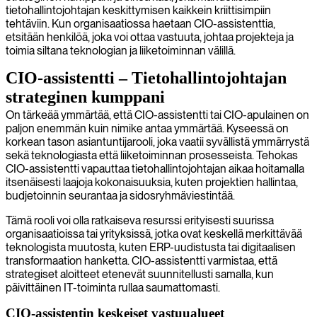
tietohallintojohtajan keskittymisen kaikkein kriittisimpiin
tehtäviin. Kun organisaatiossa haetaan CIO-assistenttia,
etsitään henkilöä, joka voi ottaa vastuuta, johtaa projekteja ja
toimia siltana teknologian ja liiketoiminnan välillä.
CIO-assistentti – Tietohallintojohtajan
strateginen kumppani
On tärkeää ymmärtää, että CIO-assistentti tai CIO-apulainen on
paljon enemmän kuin nimike antaa ymmärtää. Kyseessä on
korkean tason asiantuntijarooli, joka vaatii syvällistä ymmärrystä
sekä teknologiasta että liiketoiminnan prosesseista. Tehokas
CIO-assistentti vapauttaa tietohallintojohtajan aikaa hoitamalla
itsenäisesti laajoja kokonaisuuksia, kuten projektien hallintaa,
budjetoinnin seurantaa ja sidosryhmäviestintää.
Tämä rooli voi olla ratkaiseva resurssi erityisesti suurissa
organisaatioissa tai yrityksissä, jotka ovat keskellä merkittävää
teknologista muutosta, kuten ERP-uudistusta tai digitaalisen
transformaation hanketta. CIO-assistentti varmistaa, että
strategiset aloitteet etenevät suunnitellusti samalla, kun
päivittäinen IT-toiminta rullaa saumattomasti.
CIO-assistentin keskeiset vastuualueet