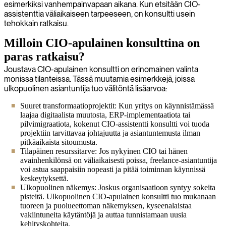
esimerkiksi vanhempainvapaan aikana. Kun etsitään CIO-
assistenttia väliaikaiseen tarpeeseen, on konsultti usein
tehokkain ratkaisu.
Milloin CIO-apulainen konsulttina on
paras ratkaisu?
Joustava CIO-apulainen konsultti on erinomainen valinta
monissa tilanteissa. Tässä muutamia esimerkkejä, joissa
ulkopuolinen asiantuntija tuo välitöntä lisäarvoa:
Suuret transformaatioprojektit: Kun yritys on käynnistämässä
laajaa digitaalista muutosta, ERP-implementaatiota tai
pilvimigraatiota, kokenut CIO-assistentti konsultti voi tuoda
projektiin tarvittavaa johtajuutta ja asiantuntemusta ilman
pitkäaikaista sitoumusta.
Tilapäinen resurssitarve: Jos nykyinen CIO tai hänen
avainhenkilönsä on väliaikaisesti poissa, freelance-asiantuntija
voi astua saappaisiin nopeasti ja pitää toiminnan käynnissä
keskeytyksettä.
Ulkopuolinen näkemys: Joskus organisaatioon syntyy sokeita
pisteitä. Ulkopuolinen CIO-apulainen konsultti tuo mukanaan
tuoreen ja puolueettoman näkemyksen, kyseenalaistaa
vakiintuneita käytäntöjä ja auttaa tunnistamaan uusia
kehityskohteita.