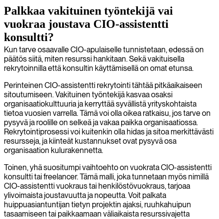
Palkkaa vakituinen työntekijä vai
vuokraa joustava CIO-assistentti
konsultti?
Kun tarve osaavalle CIO-apulaiselle tunnistetaan, edessä on
päätös siitä, miten resurssi hankitaan. Sekä vakituisella
rekrytoinnilla että konsultin käyttämisellä on omat etunsa.
Perinteinen CIO-assistentti rekrytointi tähtää pitkäaikaiseen
sitoutumiseen. Vakituinen työntekijä kasvaa osaksi
organisaatiokulttuuria ja kerryttää syvällistä yrityskohtaista
tietoa vuosien varrella. Tämä voi olla oikea ratkaisu, jos tarve on
pysyvä ja roolille on selkeä ja vakaa paikka organisaatiossa.
Rekrytointiprosessi voi kuitenkin olla hidas ja sitoa merkittävästi
resursseja, ja kiinteät kustannukset ovat pysyvä osa
organisaation kulurakennetta.
Toinen, yhä suositumpi vaihtoehto on vuokrata CIO-assistentti
konsultti tai freelancer. Tämä malli, joka tunnetaan myös nimillä
CIO-assistentti vuokraus tai henkilöstövuokraus, tarjoaa
ylivoimaista joustavuutta ja nopeutta. Voit palkata
huippuasiantuntijan tietyn projektin ajaksi, ruuhkahuipun
tasaamiseen tai paikkaamaan väliaikaista resurssivajetta