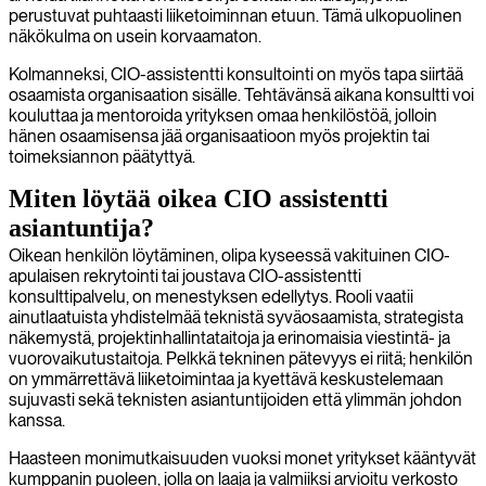
perustuvat puhtaasti liiketoiminnan etuun. Tämä ulkopuolinen
näkökulma on usein korvaamaton.
Kolmanneksi, CIO-assistentti konsultointi on myös tapa siirtää
osaamista organisaation sisälle. Tehtävänsä aikana konsultti voi
kouluttaa ja mentoroida yrityksen omaa henkilöstöä, jolloin
hänen osaamisensa jää organisaatioon myös projektin tai
toimeksiannon päätyttyä.
Miten löytää oikea CIO assistentti
asiantuntija?
Oikean henkilön löytäminen, olipa kyseessä vakituinen CIO-
apulaisen rekrytointi tai joustava CIO-assistentti
konsulttipalvelu, on menestyksen edellytys. Rooli vaatii
ainutlaatuista yhdistelmää teknistä syväosaamista, strategista
näkemystä, projektinhallintataitoja ja erinomaisia viestintä- ja
vuorovaikutustaitoja. Pelkkä tekninen pätevyys ei riitä; henkilön
on ymmärrettävä liiketoimintaa ja kyettävä keskustelemaan
sujuvasti sekä teknisten asiantuntijoiden että ylimmän johdon
kanssa.
Haasteen monimutkaisuuden vuoksi monet yritykset kääntyvät
kumppanin puoleen, jolla on laaja ja valmiiksi arvioitu verkosto