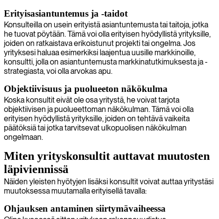
Erityisasiantuntemus ja -taidot
Konsulteilla on usein erityistä asiantuntemusta tai taitoja, jotka
he tuovat pöytään. Tämä voi olla erityisen hyödyllistä yrityksille,
joiden on ratkaistava erikoistunut projekti tai ongelma. Jos
yrityksesi haluaa esimerkiksi laajentua uusille markkinoille,
konsultti, jolla on asiantuntemusta markkinatutkimuksesta ja -
strategiasta, voi olla arvokas apu.
Objektiivisuus ja puolueeton näkökulma
Koska konsultit eivät ole osa yritystä, he voivat tarjota
objektiivisen ja puolueettoman näkökulman. Tämä voi olla
erityisen hyödyllistä yrityksille, joiden on tehtävä vaikeita
päätöksiä tai jotka tarvitsevat ulkopuolisen näkökulman
ongelmaan.
Miten yrityskonsultit auttavat muutosten
läpiviennissä
Näiden yleisten hyötyjen lisäksi konsultit voivat auttaa yritystäsi
muutoksessa muutamalla erityisellä tavalla:
Ohjauksen antaminen siirtymävaiheessa