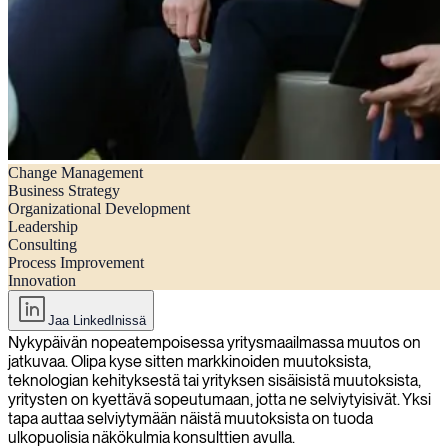
Change Management
Navigointi muutoksessa: Miten konsultin palkkaaminen voi auttaa
Business Strategy
yritystäsi menestymään?
Organizational Development
Leadership
Consulting
Process Improvement
Innovation
Jaa LinkedInissä
Nykypäivän nopeatempoisessa yritysmaailmassa muutos on
jatkuvaa. Olipa kyse sitten markkinoiden muutoksista,
teknologian kehityksestä tai yrityksen sisäisistä muutoksista,
yritysten on kyettävä sopeutumaan, jotta ne selviytyisivät. Yksi
tapa auttaa selviytymään näistä muutoksista on tuoda
ulkopuolisia näkökulmia konsulttien avulla.