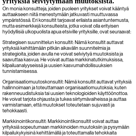
yrityksiä selviytymään muutoksista.
On monia konsultteja, joiden puoleen yritykset voivat kääntyä
auttaakseen niitä menestymään jatkuvasti muuttuvassa
ympäristössä. Eri konsultit tarjoavat erilaista asiantuntemusta,
mutta esimerkkejä konsulteista, jotka voivat olla erityisen
hyödyllisiä ulkopuolista apua etsiville yrityksille, ovat seuraavat:
Strategisen suunnittelun konsultit: Nämä konsultit auttavat
yrityksiä kehittämään pitkän aikavälin suunnitelmia ja
strategioita, joiden avulla ne voivat selviytyä muutoksista ja
saavuttaa kasvua. He voivat auttaa markkinatutkimuksissa,
kilpailuanalyyseissä ja uusien kasvumahdollisuuksien
tunnistamisessa.
Organisaatiomuutoskonsultit: Nämä konsultit auttavat yrityksiä
hallinnoimaan ja toteuttamaan organisaatiomuutoksia, kuten
rakenneuudistuksia tai uusien teknologioiden käyttöönottoa.
He voivat tarjota ohjausta ja tukea siirtymävaiheissa ja auttaa
varmistamaan, että muutokset toteutetaan sujuvasti ja
tehokkaasti.
Markkinointikonsultit: Markkinointikonsultit voivat auttaa
yrityksiä sopeutumaan markkinoiden muutoksiin ja pysymään
kilpailukykyisinä kehittämällä ja toteuttamalla tehokkaita