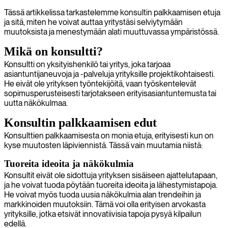
Tässä artikkelissa tarkastelemme konsultin palkkaamisen etuja
ja sitä, miten he voivat auttaa yritystäsi selviytymään
muutoksista ja menestymään alati muuttuvassa ympäristössä.
Mikä on konsultti?
Konsultti on yksityishenkilö tai yritys, joka tarjoaa
asiantuntijaneuvoja ja -palveluja yrityksille projektikohtaisesti.
He eivät ole yrityksen työntekijöitä, vaan työskentelevät
sopimusperusteisesti tarjotakseen erityisasiantuntemusta tai
uutta näkökulmaa.
Konsultin palkkaamisen edut
Konsulttien palkkaamisesta on monia etuja, erityisesti kun on
kyse muutosten läpiviennistä. Tässä vain muutamia niistä:
Tuoreita ideoita ja näkökulmia
Konsultit eivät ole sidottuja yrityksen sisäiseen ajattelutapaan,
ja he voivat tuoda pöytään tuoreita ideoita ja lähestymistapoja.
He voivat myös tuoda uusia näkökulmia alan trendeihin ja
markkinoiden muutoksiin. Tämä voi olla erityisen arvokasta
yrityksille, jotka etsivät innovatiivisia tapoja pysyä kilpailun
edellä.