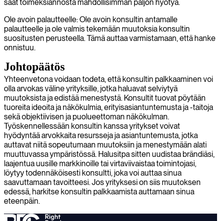
saat toimeksiannosta mahdollisimman paljon hyötyä.
Ole avoin palautteelle: Ole avoin konsultin antamalle
palautteelle ja ole valmis tekemään muutoksia konsultin
suositusten perusteella. Tämä auttaa varmistamaan, että hanke
onnistuu.
Johtopäätös
Yhteenvetona voidaan todeta, että konsultin palkkaaminen voi
olla arvokas väline yrityksille, jotka haluavat selviytyä
muutoksista ja edistää menestystä. Konsultit tuovat pöytään
tuoreita ideoita ja näkökulmia, erityisasiantuntemusta ja -taitoja
sekä objektiivisen ja puolueettoman näkökulman.
Työskennellessään konsultin kanssa yritykset voivat
hyödyntää arvokkaita resursseja ja asiantuntemusta, jotka
auttavat niitä sopeutumaan muutoksiin ja menestymään alati
muuttuvassa ympäristössä. Halusitpa sitten uudistaa brändiäsi,
laajentua uusille markkinoille tai virtaviivaistaa toimintojasi,
löytyy todennäköisesti konsultti, joka voi auttaa sinua
saavuttamaan tavoitteesi. Jos yrityksesi on siis muutoksen
edessä, harkitse konsultin palkkaamista auttamaan sinua
eteenpäin.