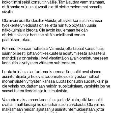
koko tiimisi sekä konsultin välille. Tämä auttaa varmistamaan,
että hanke sujuu sujuvasti ja että olette molemmat samalla
sivulla.
Ole avoin uusille ideoille: Muista, että yksi konsultin kanssa
työskentelyn eduista on se, että hän tuo pöytään uusia
näkökulmia ja ideoita. Ole avoin kuulemaan heidän
ehdotuksiaan ja harkitse niitä huolellisesti ennen
päätöksentekoa.
Kommunikoi säännöllisesti: Varmista, että tapaat konsulttiasi
säännöllisesti, jotta voit keskustella edistymisestä ja käsitellä
mahdollisia ongelmia. Hyvä viestintä on avain onnistuneeseen
konsultin ja yrityksen väliseen suhteeseen.
Luota heidän asiantuntemukseensa: Konsultit ovat alansa
asiantuntijoita, ja he ovat todennäköisesti työskennelleet
monenlaisten yritysten kanssa. Luota konsultin suosituksiin ja
ole valmis noudattamaan heidän suosituksiaan, varsinkin jos ne
saavat tukea tiedoista ja tutkimuksista.
Varaudu maksamaan konsultin ajasta: Muista, että konsultit
ovat ammattilaisia ja heidän aikansa on arvokasta. Ole valmis
maksamaan heidän ajastaan ja asiantuntemuksestaan, jotta