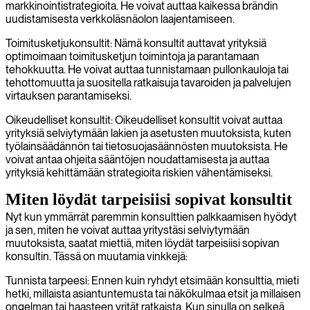
markkinointistrategioita. He voivat auttaa kaikessa brändin
uudistamisesta verkkoläsnäolon laajentamiseen.
Toimitusketjukonsultit: Nämä konsultit auttavat yrityksiä
optimoimaan toimitusketjun toimintoja ja parantamaan
tehokkuutta. He voivat auttaa tunnistamaan pullonkauloja tai
tehottomuutta ja suositella ratkaisuja tavaroiden ja palvelujen
virtauksen parantamiseksi.
Oikeudelliset konsultit: Oikeudelliset konsultit voivat auttaa
yrityksiä selviytymään lakien ja asetusten muutoksista, kuten
työlainsäädännön tai tietosuojasäännösten muutoksista. He
voivat antaa ohjeita sääntöjen noudattamisesta ja auttaa
yrityksiä kehittämään strategioita riskien vähentämiseksi.
Miten löydät tarpeisiisi sopivat konsultit
Nyt kun ymmärrät paremmin konsulttien palkkaamisen hyödyt
ja sen, miten he voivat auttaa yritystäsi selviytymään
muutoksista, saatat miettiä, miten löydät tarpeisiisi sopivan
konsultin. Tässä on muutamia vinkkejä:
Tunnista tarpeesi: Ennen kuin ryhdyt etsimään konsulttia, mieti
hetki, millaista asiantuntemusta tai näkökulmaa etsit ja millaisen
ongelman tai haasteen yrität ratkaista. Kun sinulla on selkeä