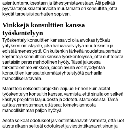
asiantuntemuksestaan ja lähestymistavastaan. Älä pelkää
pyytää tarjouksia tai arvioita muutamalta eri konsultilta, jotta
löydät tarpeisiisi parhaiten sopivan.
Vinkkejä konsulttien kanssa
työskentelyyn
Työskentely konsulttien kanssa voi olla arvokas työkalu
yrityksen omistajalle, joka haluaa selviytyä muutoksista ja
edistää menestystä. On kuitenkin tärkeää noudattaa parhaita
käytäntöjä konsulttien kanssa työskentelyssä, jotta suhteesta
saataisiin paras mahdollinen hyöty. Tässä jaksossa
tarkastelemme vinkkejä, joiden avulla voit hyödyntää
konsulttien kanssa tekemääsi yhteistyötä parhaalla
mahdollisella tavalla.
Määrittele selkeästi projektin laajuus: Ennen kuin aloitat
työskentelyn konsultin kanssa, varmista, että sinulla on selkeä
käsitys projektin laajuudesta ja odotetuista tuloksista. Tämä
auttaa varmistamaan, että saat toimeksiannosta
mahdollisimman paljon hyötyä.
Aseta selkeät odotukset ja viestintäkanavat: Varmista, että luot
alusta alkaen selkeät odotukset ja viestintäkanavat sinun ja