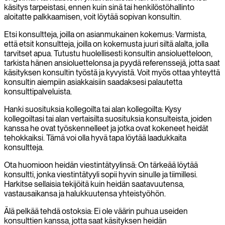
käsitys tarpeistasi, ennen kuin sinä tai henkilöstöhallinto
aloitatte palkkaamisen, voit löytää sopivan konsultin.
Etsi konsultteja, joilla on asianmukainen kokemus: Varmista,
että etsit konsultteja, joilla on kokemusta juuri siltä alalta, jolla
tarvitset apua. Tutustu huolellisesti konsultin ansioluetteloon,
tarkista hänen ansioluettelonsa ja pyydä referenssejä, jotta saat
käsityksen konsultin työstä ja kyvyistä. Voit myös ottaa yhteyttä
konsultin aiempiin asiakkaisiin saadaksesi palautetta
konsulttipalveluista.
Hanki suosituksia kollegoilta tai alan kollegoilta: Kysy
kollegoiltasi tai alan vertaisilta suosituksia konsulteista, joiden
kanssa he ovat työskennelleet ja jotka ovat kokeneet heidät
tehokkaiksi. Tämä voi olla hyvä tapa löytää laadukkaita
konsultteja.
Ota huomioon heidän viestintätyylinsä: On tärkeää löytää
konsultti, jonka viestintätyyli sopii hyvin sinulle ja tiimillesi.
Harkitse sellaisia tekijöitä kuin heidän saatavuutensa,
vastausaikansa ja halukkuutensa yhteistyöhön.
Älä pelkää tehdä ostoksia: Ei ole väärin puhua useiden
konsulttien kanssa, jotta saat käsityksen heidän