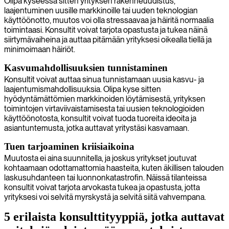
Olipa kyseessä sitten yrityksen rakenneuudistus,
laajentuminen uusille markkinoille tai uuden teknologian
käyttöönotto, muutos voi olla stressaavaa ja häiritä normaalia
toimintaasi. Konsultit voivat tarjota opastusta ja tukea näinä
siirtymävaiheina ja auttaa pitämään yrityksesi oikealla tiellä ja
minimoimaan häiriöt.
Kasvumahdollisuuksien tunnistaminen
Konsultit voivat auttaa sinua tunnistamaan uusia kasvu- ja
laajentumismahdollisuuksia. Olipa kyse sitten
hyödyntämättömien markkinoiden löytämisestä, yrityksen
toimintojen virtaviivaistamisesta tai uusien teknologioiden
käyttöönotosta, konsultit voivat tuoda tuoreita ideoita ja
asiantuntemusta, jotka auttavat yritystäsi kasvamaan.
Tuen tarjoaminen kriisiaikoina
Muutosta ei aina suunnitella, ja joskus yritykset joutuvat
kohtaamaan odottamattomia haasteita, kuten äkillisen talouden
laskusuhdanteen tai luonnonkatastrofin. Näissä tilanteissa
konsultit voivat tarjota arvokasta tukea ja opastusta, jotta
yrityksesi voi selvitä myrskystä ja selvitä siitä vahvempana.
5 erilaista konsulttityyppiä, jotka auttavat