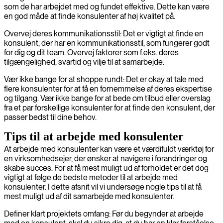
som de har arbejdet med og fundet effektive. Dette kan være
en god måde at finde konsulenter af høj kvalitet på.
Overvej deres kommunikationsstil: Det er vigtigt at finde en
konsulent, der har en kommunikationsstil, som fungerer godt
for dig og dit team. Overvej faktorer som f.eks. deres
tilgængelighed, svartid og vilje til at samarbejde.
Vær ikke bange for at shoppe rundt: Det er okay at tale med
flere konsulenter for at få en fornemmelse af deres ekspertise
og tilgang. Vær ikke bange for at bede om tilbud eller overslag
fra et par forskellige konsulenter for at finde den konsulent, der
passer bedst til dine behov.
Tips til at arbejde med konsulenter
At arbejde med konsulenter kan være et værdifuldt værktøj for
en virksomhedsejer, der ønsker at navigere i forandringer og
skabe succes. For at få mest muligt ud af forholdet er det dog
vigtigt at følge de bedste metoder til at arbejde med
konsulenter. I dette afsnit vil vi undersøge nogle tips til at få
mest muligt ud af dit samarbejde med konsulenter.
Definer klart projektets omfang: Før du begynder at arbejde