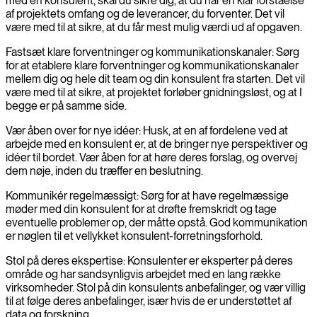
med en konsulent, skal du sikre dig, at du har en klar forståelse
af projektets omfang og de leverancer, du forventer. Det vil
være med til at sikre, at du får mest mulig værdi ud af opgaven.
Fastsæt klare forventninger og kommunikationskanaler: Sørg
for at etablere klare forventninger og kommunikationskanaler
mellem dig og hele dit team og din konsulent fra starten. Det vil
være med til at sikre, at projektet forløber gnidningsløst, og at I
begge er på samme side.
Vær åben over for nye idéer: Husk, at en af fordelene ved at
arbejde med en konsulent er, at de bringer nye perspektiver og
idéer til bordet. Vær åben for at høre deres forslag, og overvej
dem nøje, inden du træffer en beslutning.
Kommunikér regelmæssigt: Sørg for at have regelmæssige
møder med din konsulent for at drøfte fremskridt og tage
eventuelle problemer op, der måtte opstå. God kommunikation
er nøglen til et vellykket konsulent-forretningsforhold.
Stol på deres ekspertise: Konsulenter er eksperter på deres
område og har sandsynligvis arbejdet med en lang række
virksomheder. Stol på din konsulents anbefalinger, og vær villig
til at følge deres anbefalinger, især hvis de er understøttet af
data og forskning.