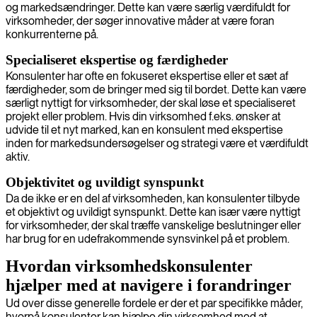
og markedsændringer. Dette kan være særlig værdifuldt for
virksomheder, der søger innovative måder at være foran
konkurrenterne på.
Specialiseret ekspertise og færdigheder
Konsulenter har ofte en fokuseret ekspertise eller et sæt af
færdigheder, som de bringer med sig til bordet. Dette kan være
særligt nyttigt for virksomheder, der skal løse et specialiseret
projekt eller problem. Hvis din virksomhed f.eks. ønsker at
udvide til et nyt marked, kan en konsulent med ekspertise
inden for markedsundersøgelser og strategi være et værdifuldt
aktiv.
Objektivitet og uvildigt synspunkt
Da de ikke er en del af virksomheden, kan konsulenter tilbyde
et objektivt og uvildigt synspunkt. Dette kan især være nyttigt
for virksomheder, der skal træffe vanskelige beslutninger eller
har brug for en udefrakommende synsvinkel på et problem.
Hvordan virksomhedskonsulenter
hjælper med at navigere i forandringer
Ud over disse generelle fordele er der et par specifikke måder,
hvorpå konsulenter kan hjælpe din virksomhed med at