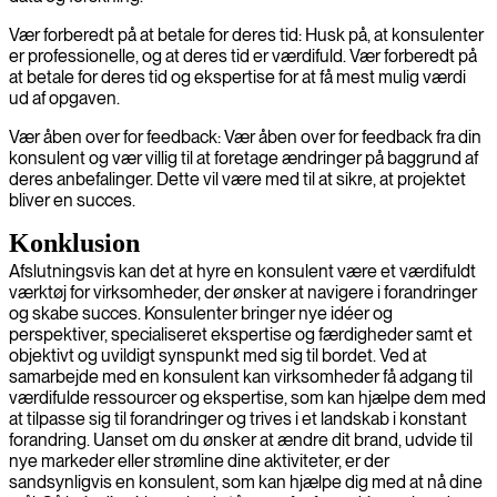
Vær forberedt på at betale for deres tid: Husk på, at konsulenter
er professionelle, og at deres tid er værdifuld. Vær forberedt på
at betale for deres tid og ekspertise for at få mest mulig værdi
ud af opgaven.
Vær åben over for feedback: Vær åben over for feedback fra din
konsulent og vær villig til at foretage ændringer på baggrund af
deres anbefalinger. Dette vil være med til at sikre, at projektet
bliver en succes.
Konklusion
Afslutningsvis kan det at hyre en konsulent være et værdifuldt
værktøj for virksomheder, der ønsker at navigere i forandringer
og skabe succes. Konsulenter bringer nye idéer og
perspektiver, specialiseret ekspertise og færdigheder samt et
objektivt og uvildigt synspunkt med sig til bordet. Ved at
samarbejde med en konsulent kan virksomheder få adgang til
værdifulde ressourcer og ekspertise, som kan hjælpe dem med
at tilpasse sig til forandringer og trives i et landskab i konstant
forandring. Uanset om du ønsker at ændre dit brand, udvide til
nye markeder eller strømline dine aktiviteter, er der
sandsynligvis en konsulent, som kan hjælpe dig med at nå dine