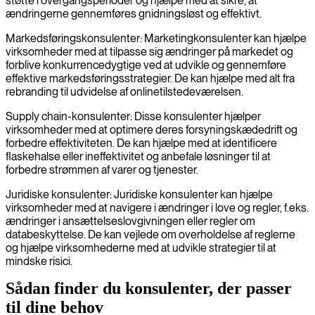
støtte i overgangsperioder og hjælpe med at sikre, at
ændringerne gennemføres gnidningsløst og effektivt.
Markedsføringskonsulenter: Marketingkonsulenter kan hjælpe
virksomheder med at tilpasse sig ændringer på markedet og
forblive konkurrencedygtige ved at udvikle og gennemføre
effektive markedsføringsstrategier. De kan hjælpe med alt fra
rebranding til udvidelse af onlinetilstedeværelsen.
Supply chain-konsulenter: Disse konsulenter hjælper
virksomheder med at optimere deres forsyningskædedrift og
forbedre effektiviteten. De kan hjælpe med at identificere
flaskehalse eller ineffektivitet og anbefale løsninger til at
forbedre strømmen af varer og tjenester.
Juridiske konsulenter: Juridiske konsulenter kan hjælpe
virksomheder med at navigere i ændringer i love og regler, f.eks.
ændringer i ansættelseslovgivningen eller regler om
databeskyttelse. De kan vejlede om overholdelse af reglerne
og hjælpe virksomhederne med at udvikle strategier til at
mindske risici.
Sådan finder du konsulenter, der passer
til dine behov