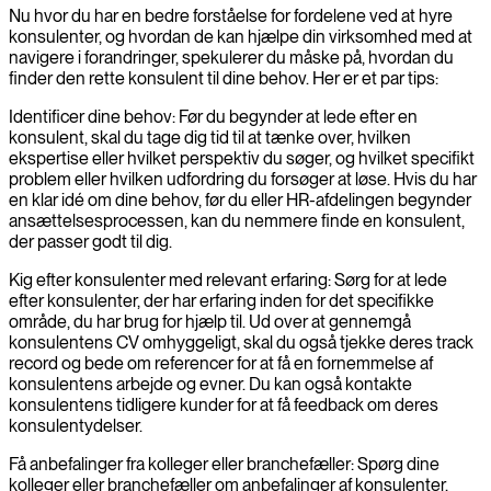
Nu hvor du har en bedre forståelse for fordelene ved at hyre
konsulenter, og hvordan de kan hjælpe din virksomhed med at
navigere i forandringer, spekulerer du måske på, hvordan du
finder den rette konsulent til dine behov. Her er et par tips:
Identificer dine behov: Før du begynder at lede efter en
konsulent, skal du tage dig tid til at tænke over, hvilken
ekspertise eller hvilket perspektiv du søger, og hvilket specifikt
problem eller hvilken udfordring du forsøger at løse. Hvis du har
en klar idé om dine behov, før du eller HR-afdelingen begynder
ansættelsesprocessen, kan du nemmere finde en konsulent,
der passer godt til dig.
Kig efter konsulenter med relevant erfaring: Sørg for at lede
efter konsulenter, der har erfaring inden for det specifikke
område, du har brug for hjælp til. Ud over at gennemgå
konsulentens CV omhyggeligt, skal du også tjekke deres track
record og bede om referencer for at få en fornemmelse af
konsulentens arbejde og evner. Du kan også kontakte
konsulentens tidligere kunder for at få feedback om deres
konsulentydelser.
Få anbefalinger fra kolleger eller branchefæller: Spørg dine
kolleger eller branchefæller om anbefalinger af konsulenter,