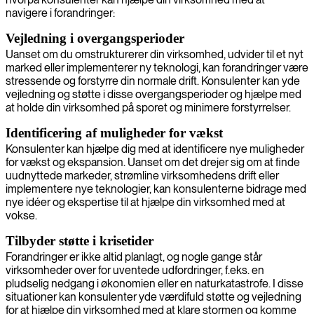
navigere i forandringer:
Vejledning i overgangsperioder
Uanset om du omstrukturerer din virksomhed, udvider til et nyt
marked eller implementerer ny teknologi, kan forandringer være
stressende og forstyrre din normale drift. Konsulenter kan yde
vejledning og støtte i disse overgangsperioder og hjælpe med
at holde din virksomhed på sporet og minimere forstyrrelser.
Identificering af muligheder for vækst
Konsulenter kan hjælpe dig med at identificere nye muligheder
for vækst og ekspansion. Uanset om det drejer sig om at finde
uudnyttede markeder, strømline virksomhedens drift eller
implementere nye teknologier, kan konsulenterne bidrage med
nye idéer og ekspertise til at hjælpe din virksomhed med at
vokse.
Tilbyder støtte i krisetider
Forandringer er ikke altid planlagt, og nogle gange står
virksomheder over for uventede udfordringer, f.eks. en
pludselig nedgang i økonomien eller en naturkatastrofe. I disse
situationer kan konsulenter yde værdifuld støtte og vejledning
for at hjælpe din virksomhed med at klare stormen og komme