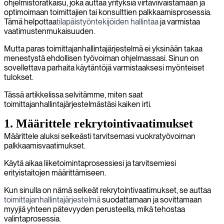
ohjelmistoratkaisu, joka auttaa yrityksiä virtaviivaistamaan ja
optimoimaan toimittajien tai konsulttien palkkaamisprosessia.
Tämä helpottaa
tilapäistyöntekijöiden hallintaa
ja varmistaa
vaatimustenmukaisuuden.
Mutta paras toimittajanhallintajärjestelmä ei yksinään takaa
menestystä ehdollisen työvoiman ohjelmassasi. Sinun on
sovellettava parhaita käytäntöjä varmistaaksesi myönteiset
tulokset.
Tässä artikkelissa selvitämme, miten saat
toimittajanhallintajärjestelmästäsi kaiken irti.
1. Määrittele rekrytointivaatimukset
Määrittele aluksi selkeästi tarvitsemasi vuokratyövoiman
palkkaamisvaatimukset.
Käytä aikaa liiketoimintaprosessiesi ja tarvitsemiesi
erityistaitojen määrittämiseen.
Kun sinulla on nämä selkeät rekrytointivaatimukset, se auttaa
toimittajanhallintajärjestelmä
suodattamaan ja sovittamaan
myyjiä yhteen pätevyyden perusteella, mikä tehostaa
valintaprosessia.