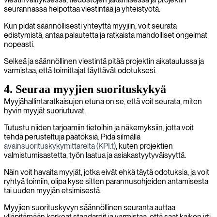
seurannassa helpottaa viestintää ja yhteistyötä.
Kun pidät säännöllisesti yhteyttä myyjiin, voit seurata
edistymistä, antaa palautetta ja ratkaista mahdolliset ongelmat
nopeasti.
Selkeä ja säännöllinen viestintä pitää projektin aikataulussa ja
varmistaa, että toimittajat täyttävät odotuksesi.
4. Seuraa myyjien suorituskykyä
Myyjähallintaratkaisujen etuna on se, että voit seurata, miten
hyvin myyjät suoriutuvat.
Tutustu niiden tarjoamiin tietoihin ja näkemyksiin, jotta voit
tehdä perusteltuja päätöksiä. Pidä silmällä
avainsuorituskykymittareita (KPI:t)
, kuten projektien
valmistumisastetta, työn laatua ja asiakastyytyväisyyttä.
Näin voit havaita myyjät, jotka eivät ehkä täytä odotuksia, ja voit
ryhtyä toimiin, olipa kyse sitten parannusohjeiden antamisesta
tai uuden myyjän etsimisestä.
Myyjien suorituskyvyn säännöllinen seuranta auttaa
ylläpitämään korkeat standardit ja varmistaa, että saat kaiken irti