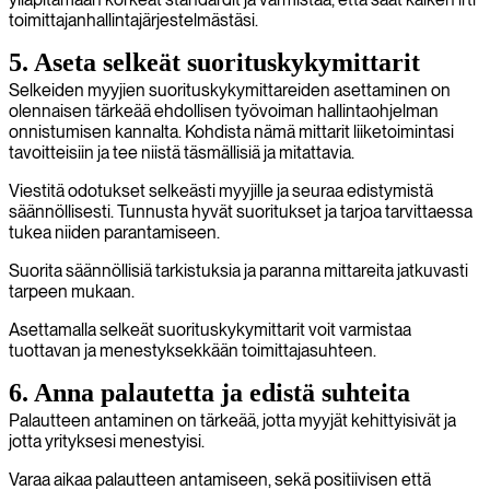
toimittajanhallintajärjestelmästäsi.
5. Aseta selkeät suorituskykymittarit
Selkeiden myyjien suorituskykymittareiden asettaminen on
olennaisen tärkeää ehdollisen työvoiman hallintaohjelman
onnistumisen kannalta. Kohdista nämä mittarit liiketoimintasi
tavoitteisiin ja tee niistä täsmällisiä ja mitattavia.
Viestitä odotukset selkeästi myyjille ja seuraa edistymistä
säännöllisesti. Tunnusta hyvät suoritukset ja tarjoa tarvittaessa
tukea niiden parantamiseen.
Suorita säännöllisiä tarkistuksia ja paranna mittareita jatkuvasti
tarpeen mukaan.
Asettamalla selkeät suorituskykymittarit voit varmistaa
tuottavan ja menestyksekkään toimittajasuhteen.
6. Anna palautetta ja edistä suhteita
Palautteen antaminen on tärkeää, jotta myyjät kehittyisivät ja
jotta yrityksesi menestyisi.
Varaa aikaa palautteen antamiseen, sekä positiivisen että