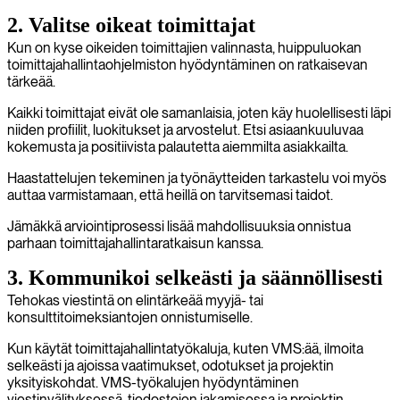
2. Valitse oikeat toimittajat
Kun on kyse oikeiden toimittajien valinnasta, huippuluokan
toimittajahallintaohjelmiston hyödyntäminen on ratkaisevan
tärkeää.
Kaikki toimittajat eivät ole samanlaisia, joten käy huolellisesti läpi
niiden profiilit, luokitukset ja arvostelut. Etsi asiaankuuluvaa
kokemusta ja positiivista palautetta aiemmilta asiakkailta.
Haastattelujen tekeminen ja työnäytteiden tarkastelu voi myös
auttaa varmistamaan, että heillä on tarvitsemasi taidot.
Jämäkkä arviointiprosessi lisää mahdollisuuksia onnistua
parhaan toimittajahallintaratkaisun kanssa.
3. Kommunikoi selkeästi ja säännöllisesti
Tehokas viestintä on elintärkeää myyjä- tai
konsulttitoimeksiantojen onnistumiselle.
Kun käytät toimittajahallintatyökaluja, kuten VMS:ää, ilmoita
selkeästi ja ajoissa vaatimukset, odotukset ja projektin
yksityiskohdat. VMS-työkalujen hyödyntäminen
viestinvälityksessä, tiedostojen jakamisessa ja projektin