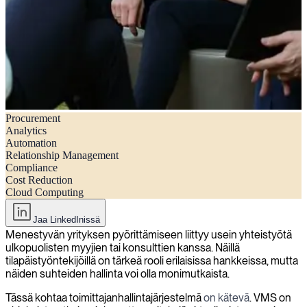
Procurement
Kuinka maksimoida Toimittajanhallintajärjestelmäsi hyödyt?
Analytics
Automation
Relationship Management
Compliance
Cost Reduction
Cloud Computing
Jaa LinkedInissä
Menestyvän yrityksen pyörittämiseen liittyy usein yhteistyötä
ulkopuolisten myyjien tai konsulttien kanssa. Näillä
tilapäistyöntekijöillä on tärkeä rooli erilaisissa hankkeissa, mutta
näiden suhteiden hallinta voi olla monimutkaista.
Tässä kohtaa toimittajanhallintajärjestelmä
on kätevä
. VMS on