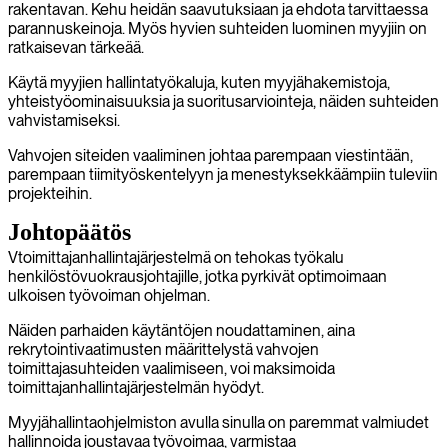
rakentavan. Kehu heidän saavutuksiaan ja ehdota tarvittaessa
parannuskeinoja. Myös hyvien suhteiden luominen myyjiin on
ratkaisevan tärkeää.
Käytä myyjien hallintatyökaluja, kuten myyjähakemistoja,
yhteistyöominaisuuksia ja suoritusarviointeja, näiden suhteiden
vahvistamiseksi.
Vahvojen siteiden vaaliminen johtaa parempaan viestintään,
parempaan tiimityöskentelyyn ja menestyksekkäämpiin tuleviin
projekteihin.
Johtopäätös
Vtoimittajanhallintajärjestelmä on tehokas työkalu
henkilöstövuokrausjohtajille, jotka pyrkivät optimoimaan
ulkoisen työvoiman ohjelman.
Näiden parhaiden käytäntöjen noudattaminen, aina
rekrytointivaatimusten määrittelystä vahvojen
toimittajasuhteiden vaalimiseen, voi maksimoida
toimittajanhallintajärjestelmän hyödyt.
Myyjähallintaohjelmiston avulla sinulla on paremmat valmiudet
hallinnoida joustavaa työvoimaa, varmistaa