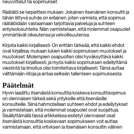
neuvottelut tai sopimukset.
Räätälöi se tarpeittesi mukaan: Jokainen itsenäinen konsultti ja
tähän liittyvä suhde on erilainen, joten varmista, että sopimus
räätälöidään vastaamaan tarjottavia palveluja ja suhteen
erityisolosuhteita. Näin varmistetaan, että molemmat osapuolet
ymmärtävät oikeutensa ja velvollisuutensa.
Kirjoita kaikki kirjallisesti: On erittäin tärkeää, että kaikki ehdot
ovat kirjallisia, mukaan lukien kaikki sopimuksen muutokset ja
muutokset. Molempien osapuolten olisi hyväksyttävä kaikki
muutokset kirjallisesti, ja myös kaikki sopimuksen edellyttämä
viestintä tai ilmoitus olisi toimitettava kirjallisesti. Tämä auttaa
välttämään riitoja ja antaa selkeän tallenteen sopimuksesta.
Päätelmät
Hyvin laadittu itsenäistä konsulttia koskeva konsulttisopimus
on olennaisen tärkeä sekä yrityksille että itsenäisille
konsulteille. Siinä hahmotellaan suhteen ehdot ja edellytykset
ja varmistetaan, että molemmat osapuolet ovat suojattuja.
Sisällyttämällä tässä artikkelissa esitetyt olennaiset osat
itsenäistä konsulttia koskevaan sopimukseen voit auttaa
varmistamaan, että yrityksen ja itsenäisen konsultin välinen
suhde on menestyksekäs ja molempia osapuolia hyödyttävä.