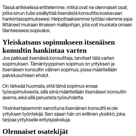
Tässä artikkelissa erittelemme, mitkä ovat ne olennaiset osat,
jotka sinun tulisi sisällyttää itsenäistä konsulttia koskevaan
hankintasopimukseesi. Helpottaaksemme työtäsi olemme jopa
liittäneet mukaan ilmaisen mallipohjan, jota voit muokata omaan
tilanteeseesi sopivaksi.
Yleiskatsaus sopimukseen itsenäisen
konsultin hankintaa varten
Jos palkkaat itsenäisiä konsultteja, tarvitset tätä varten
sopimuksen. Tämäntyyppinen sopimus on yrityksen ja
itsenäisen konsultin välinen sopimus, jossa määritellään
palvelusuhteen ehdot.
On tärkeää huomata, että tämä sopimus eroaa
työsopimuksesta, sillä siinä määritellään itsenäisen konsultin
asema, eikä sillä perusteta työsuhdetta.
Yksinkertaisemmin sanottuna itsenäinen konsultti ei ole
yrityksen työntekijä. Sen sijaan hän on erillinen yksikkö, joka
tarjoaa yritykselle erityispalveluja.
Olennaiset osatekijät