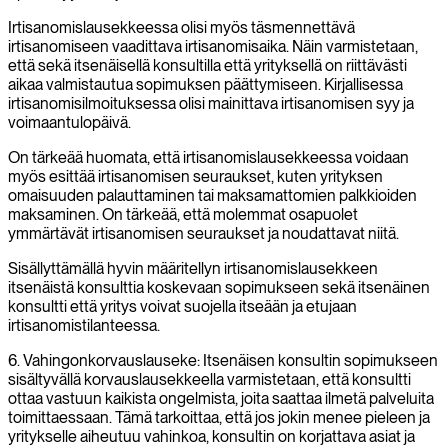
Irtisanomislausekkeessa olisi myös täsmennettävä
irtisanomiseen vaadittava irtisanomisaika. Näin varmistetaan,
että sekä itsenäisellä konsultilla että yrityksellä on riittävästi
aikaa valmistautua sopimuksen päättymiseen. Kirjallisessa
irtisanomisilmoituksessa olisi mainittava irtisanomisen syy ja
voimaantulopäivä.
On tärkeää huomata, että irtisanomislausekkeessa voidaan
myös esittää irtisanomisen seuraukset, kuten yrityksen
omaisuuden palauttaminen tai maksamattomien palkkioiden
maksaminen. On tärkeää, että molemmat osapuolet
ymmärtävät irtisanomisen seuraukset ja noudattavat niitä.
Sisällyttämällä hyvin määritellyn irtisanomislausekkeen
itsenäistä konsulttia koskevaan sopimukseen sekä itsenäinen
konsultti että yritys voivat suojella itseään ja etujaan
irtisanomistilanteessa.
6. Vahingonkorvauslauseke: Itsenäisen konsultin sopimukseen
sisältyvällä korvauslausekkeella varmistetaan, että konsultti
ottaa vastuun kaikista ongelmista, joita saattaa ilmetä palveluita
toimittaessaan. Tämä tarkoittaa, että jos jokin menee pieleen ja
yritykselle aiheutuu vahinkoa, konsultin on korjattava asiat ja