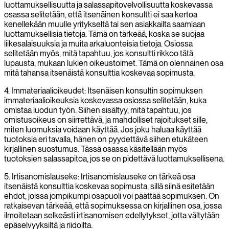
luottamuksellisuutta ja salassapitovelvollisuutta koskevassa
osassa selitetään, että itsenäinen konsultti ei saa kertoa
kenellekään muulle yritykseltä tai sen asiakkailta saamiaan
luottamuksellisia tietoja. Tämä on tärkeää, koska se suojaa
liikesalaisuuksia ja muita arkaluonteisia tietoja. Osiossa
selitetään myös, mitä tapahtuu, jos konsultti rikkoo tätä
lupausta, mukaan lukien oikeustoimet. Tämä on olennainen osa
mitä tahansa itsenäistä konsulttia koskevaa sopimusta.
4. Immateriaalioikeudet: Itsenäisen konsultin sopimuksen
immateriaalioikeuksia koskevassa osiossa selitetään, kuka
omistaa luodun työn. Siihen sisältyy, mitä tapahtuu, jos
omistusoikeus on siirrettävä, ja mahdolliset rajoitukset sille,
miten luomuksia voidaan käyttää. Jos joku haluaa käyttää
tuotoksia eri tavalla, hänen on pyydettävä siihen etukäteen
kirjallinen suostumus. Tässä osassa käsitellään myös
tuotoksien salassapitoa, jos se on pidettävä luottamuksellisena.
5. Irtisanomislauseke: Irtisanomislauseke on tärkeä osa
itsenäistä konsulttia koskevaa sopimusta, sillä siinä esitetään
ehdot, joissa jompikumpi osapuoli voi päättää sopimuksen. On
ratkaisevan tärkeää, että sopimuksessa on kirjallinen osa, jossa
ilmoitetaan selkeästi irtisanomisen edellytykset, jotta vältytään
epäselvyyksiltä ja riidoilta.