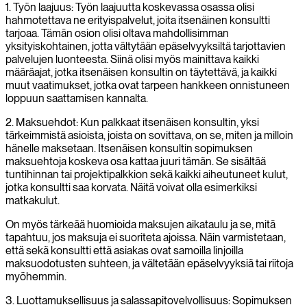
1. Työn laajuus: Työn laajuutta koskevassa osassa olisi
hahmotettava ne erityispalvelut, joita itsenäinen konsultti
tarjoaa. Tämän osion olisi oltava mahdollisimman
yksityiskohtainen, jotta vältytään epäselvyyksiltä tarjottavien
palvelujen luonteesta. Siinä olisi myös mainittava kaikki
määräajat, jotka itsenäisen konsultin on täytettävä, ja kaikki
muut vaatimukset, jotka ovat tarpeen hankkeen onnistuneen
loppuun saattamisen kannalta.
2. Maksuehdot: Kun palkkaat itsenäisen konsultin, yksi
tärkeimmistä asioista, joista on sovittava, on se, miten ja milloin
hänelle maksetaan. Itsenäisen konsultin sopimuksen
maksuehtoja koskeva osa kattaa juuri tämän. Se sisältää
tuntihinnan tai projektipalkkion sekä kaikki aiheutuneet kulut,
jotka konsultti saa korvata. Näitä voivat olla esimerkiksi
matkakulut.
On myös tärkeää huomioida maksujen aikataulu ja se, mitä
tapahtuu, jos maksuja ei suoriteta ajoissa. Näin varmistetaan,
että sekä konsultti että asiakas ovat samoilla linjoilla
maksuodotusten suhteen, ja vältetään epäselvyyksiä tai riitoja
myöhemmin.
3. Luottamuksellisuus ja salassapitovelvollisuus: Sopimuksen