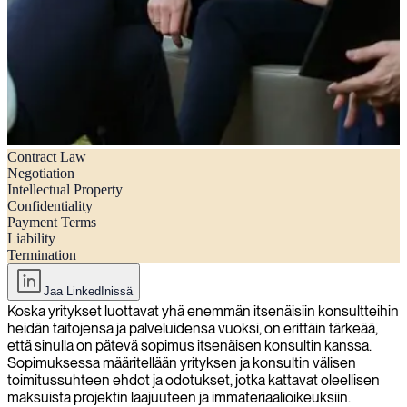
Contract Law
Olennaiset elementit, jotka on sisällytettävä itsenäistä toimeksisaajaa
Negotiation
koskevaan sopimukseen (ilmaisella mallilla).
Intellectual Property
Confidentiality
Olennaiset elementit, jotka on sisällytettävä itsenäistä toimeksisaajaa
Payment Terms
koskevaan sopimukseen (ilmaisella mallilla).
Liability
Termination
Jaa LinkedInissä
Koska yritykset luottavat yhä enemmän itsenäisiin konsultteihin
heidän taitojensa ja palveluidensa vuoksi, on erittäin tärkeää,
että sinulla on pätevä sopimus itsenäisen konsultin kanssa.
Sopimuksessa määritellään yrityksen ja konsultin välisen
toimitussuhteen ehdot ja odotukset, jotka kattavat oleellisen
maksuista projektin laajuuteen ja immateriaalioikeuksiin.