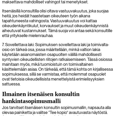
maksettava mahdolliset vahingot tai menetykset.
Itsenäisillä konsultilla olisi oltava vastuuvakuutus, joka suojaa
heitä, jos heidät haastetaan oikeuteen työn aikana
tapahtuneesta vahingosta. Vastuuvakuutus voi kattaa
oikeudenkäyntikulut, korvaukset ja muut oikeudenkäynnistä
aiheutuvat kustannukset. Tämä suoja voi antaa sekä konsultille
että yritykselle mielenrauhaa.
7. Sovellettava laki: Sopimuksen sovellettava laki ja toimivalta-
osio on tärkeä osa, jossa määritellään, minkä valtion lakia
käytetään asianomaisten osapuolten välillä mahdollisesti
syntyvien oikeudellisten riitojen ratkaisemiseen. Tässä osiossa
mainitaan myös, mikä tuomioistuin on toimivaltainen
käsittelemään asiaa. On tärkeää, että tämä kohta on kirjallisessa
sopimuksessa, sillä se varmistaa, että molemmat osapuolet
ovat tietoisia oikeudellisista menettelyistä erimielisyyksien
sattuessa.
Ilmainen itsenäisen konsultin
hankintasopimusmalli
Jos tarvitset itsenäisen konsultin sopimusmallin, napsauta alla
olevaa painiketta ja valitse “Tee kopio” avautuvasta näytöstä.