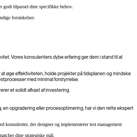
r godt tilpasset dine specifikke behov.
ndige forsinkelser.
t. Vores konsulenters dybe erfaring gør dem i stand til at
r at øge effektiviteten, holde projekter på tidsplanen og mindske
testprocesser med minimal forstyrrelse.
rer et solidt afkast af investering.
, en opgradering eller procesoptimering, har vi den rette ekspert
g med konsulenter, der designer og implementerer test management
 matcher dine strategiske mål.