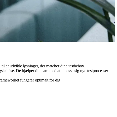
nterer omfattende teststrategier for at sikre, at dit produkt opfylder
l at udvikle løsninger, der matcher dine testbehov.
gsledelse. De hjælper dit team med at tilpasse sig nye testprocesser
frameworket fungerer optimalt for dig.