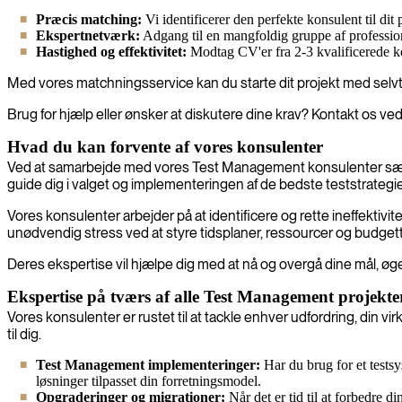
Præcis matching:
Vi identificerer den perfekte konsulent til dit
Ekspertnetværk:
Adgang til en mangfoldig gruppe af professione
Hastighed og effektivitet:
Modtag CV'er fra 2-3 kvalificerede kon
Med vores matchningsservice kan du starte dit projekt med selvtil
Brug for hjælp eller ønsker at diskutere dine krav? Kontakt os ve
Hvad du kan forvente af vores konsulenter
Ved at samarbejde med vores Test Management konsulenter sætter
guide dig i valget og implementeringen af de bedste teststrategie
Vores konsulenter arbejder på at identificere og rette ineffektiv
unødvendig stress ved at styre tidsplaner, ressourcer og budgetter
Deres ekspertise vil hjælpe dig med at nå og overgå dine mål, øge d
Ekspertise på tværs af alle Test Management projekte
Vores konsulenter er rustet til at tackle enhver udfordring, din 
til dig.
Test Management implementeringer:
Har du brug for et testsy
løsninger tilpasset din forretningsmodel.
Opgraderinger og migrationer:
Når det er tid til at forbedre d