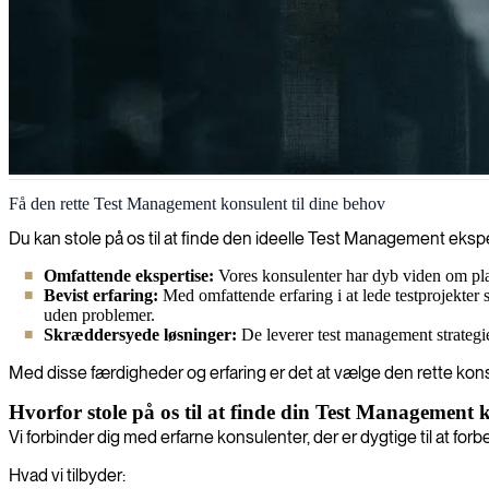
Test management
Få den rette Test Management konsulent til dine behov
Vi leverer dygtige testmanagere til dine softwareprojekter, som sikrer k
Du kan stole på os til at finde den ideelle Test Management eksper
alle krav og kvalitetsstandarder.
Omfattende ekspertise:
Vores konsulenter har dyb viden om pla
Bevist erfaring:
Med omfattende erfaring i at lede testprojekter s
uden problemer.
Skræddersyede løsninger:
De leverer test management strategie
Med disse færdigheder og erfaring er det at vælge den rette kon
Hvorfor stole på os til at finde din Test Management 
Vi forbinder dig med erfarne konsulenter, der er dygtige til at for
Hvad vi tilbyder: