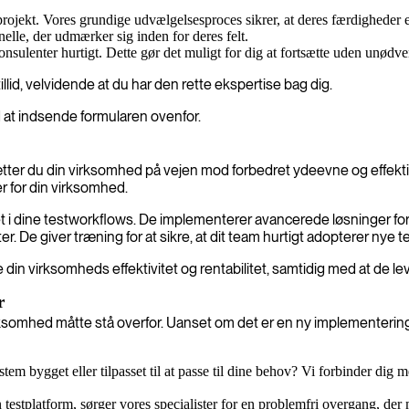
 projekt. Vores grundige udvælgelsesproces sikrer, at deres færdigheder e
lle, der udmærker sig inden for deres felt.
sulenter hurtigt. Dette gør det muligt for dig at fortsætte uden unødve
lid, velvidende at du har den rette ekspertise bag dig.
d at indsende formularen ovenfor.
 du din virksomhed på vejen mod forbedret ydeevne og effektivite
r for din virksomhed.
itet i dine testworkflows. De implementerer avancerede løsninger fo
. De giver træning for at sikre, at dit team hurtigt adopterer nye 
in virksomheds effektivitet og rentabilitet, samtidig med at de leve
r
virksomhed måtte stå overfor. Uanset om det er en ny implementering
stem bygget eller tilpasset til at passe til dine behov? Vi forbinder di
in testplatform, sørger vores specialister for en problemfri overgang, der