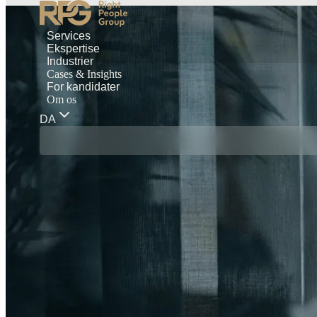
Services
Ekspertise
Industrier
Cases & Insights
For kandidater
Om os
DA