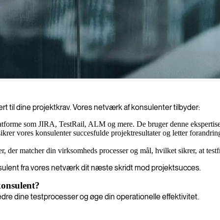
valitet i alle faser af testcyklussen. Vores eksperter designer og impleme
t til dine projektkrav. Vores netværk af konsulenter tilbyder:
tforme som JIRA, TestRail, ALM og mere. De bruger denne ekspertise ti
ikrer vores konsulenter succesfulde projektresultater og letter forandrin
r, der matcher din virksomheds processer og mål, hvilket sikrer, at test
sulent fra vores netværk dit næste skridt mod projektsucces.
konsulent?
bedre dine testprocesser og øge din operationelle effektivitet.