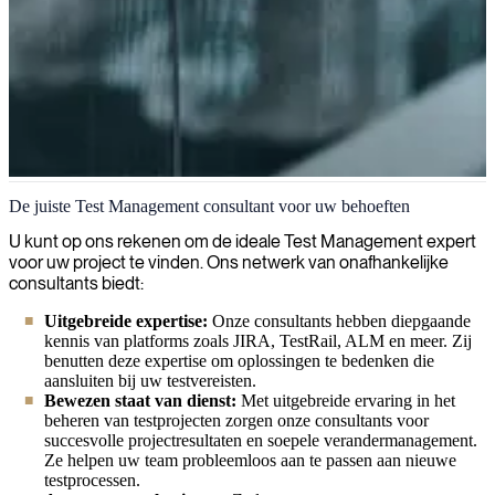
Test management
De juiste Test Management consultant voor uw behoeften
Wij leveren bekwame testmanagers voor uw softwareprojecten, die
U kunt op ons rekenen om de ideale Test Management expert
kwaliteit garanderen in elke fase van de testcyclus. Onze experts
voor uw project te vinden. Ons netwerk van onafhankelijke
ontwerpen en implementeren uitgebreide teststrategieën om ervoor
consultants biedt:
te zorgen dat uw product aan alle eisen en kwaliteitsstandaarden
Uitgebreide expertise:
Onze consultants hebben diepgaande
voldoet.
kennis van platforms zoals JIRA, TestRail, ALM en meer. Zij
benutten deze expertise om oplossingen te bedenken die
aansluiten bij uw testvereisten.
Bewezen staat van dienst:
Met uitgebreide ervaring in het
beheren van testprojecten zorgen onze consultants voor
succesvolle projectresultaten en soepele verandermanagement.
Ze helpen uw team probleemloos aan te passen aan nieuwe
testprocessen.