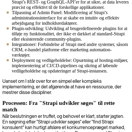
Strapi’s REST- og GraphQL-API’er for at sikre, at data leveres
præcist og effektivt til de forskellige applikationer.
Tilpasning af Admin Panel: Modificering af Strapi’s
administrationsinterface for at skabe en intuitiv og effektiv
arbejdsgang for indholdsredaktører.
Plugin-udvikling: Udvikling af brugerdefinerede plugins for at
tilføje ny funktionalitet, der ikke er dækket af standard-Strapi
eller eksisterende community-plugins.
Integrationer: Forbindelse af Strapi med andre systemer, såsom
CRM, e-handel platforme eller marketing automation-
værktøjer.
Deployment og vedligeholdelse: Opsætning af hosting-miljøer,
implementering af CI/CD-pipelines og sikring af løbende
vedligeholdelse og opdateringer af Strapi-instansen.
Uanset om I står over for en simpel eller kompleks
implementering, er det afgørende at have en ressource, der
mestrer disse discipliner.
Processen: Fra "Strapi udvikler søges" til rette
match
Når beslutningen er truffet, og behovet er klart, starter jagten.
En søgning efter "Strapi udvikler søges" eller "find Strapi
konsulent" kan hurtigt afsløre et konkurrencepræget marked,