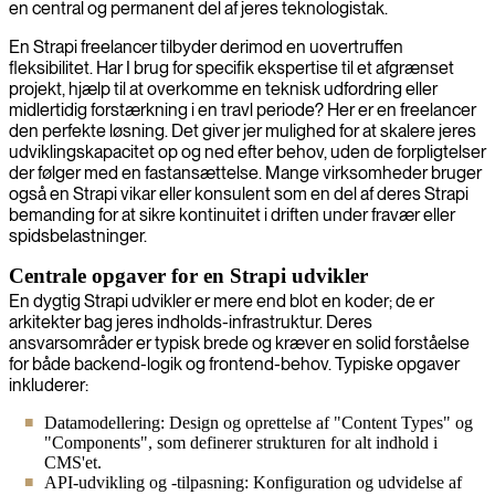
en central og permanent del af jeres teknologistak.
En Strapi freelancer tilbyder derimod en uovertruffen
fleksibilitet. Har I brug for specifik ekspertise til et afgrænset
projekt, hjælp til at overkomme en teknisk udfordring eller
midlertidig forstærkning i en travl periode? Her er en freelancer
den perfekte løsning. Det giver jer mulighed for at skalere jeres
udviklingskapacitet op og ned efter behov, uden de forpligtelser
der følger med en fastansættelse. Mange virksomheder bruger
også en Strapi vikar eller konsulent som en del af deres Strapi
bemanding for at sikre kontinuitet i driften under fravær eller
spidsbelastninger.
Centrale opgaver for en Strapi udvikler
En dygtig Strapi udvikler er mere end blot en koder; de er
arkitekter bag jeres indholds-infrastruktur. Deres
ansvarsområder er typisk brede og kræver en solid forståelse
for både backend-logik og frontend-behov. Typiske opgaver
inkluderer:
Datamodellering: Design og oprettelse af "Content Types" og
"Components", som definerer strukturen for alt indhold i
CMS'et.
API-udvikling og -tilpasning: Konfiguration og udvidelse af