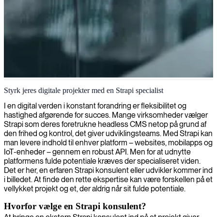
Strapi udviklingsydelser
Styrk jeres digitale projekter med en Strapi specialist
Vi tilbyder ekspert Strapi-udvikling til at skabe fleksible og
I en digital verden i konstant forandring er fleksibilitet og
kraftfulde content management-systemer, der accelererer din
hastighed afgørende for succes. Mange virksomheder vælger
projektlevering og samtidig sikrer skalerbarhed og ydeevne.
Strapi som deres foretrukne headless CMS netop på grund af
den frihed og kontrol, det giver udviklingsteams. Med Strapi kan
man levere indhold til enhver platform – websites, mobilapps og
IoT-enheder – gennem en robust API. Men for at udnytte
platformens fulde potentiale kræves der specialiseret viden.
Det er her, en erfaren Strapi konsulent eller udvikler kommer ind
i billedet. At finde den rette ekspertise kan være forskellen på et
vellykket projekt og et, der aldrig når sit fulde potentiale.
Hvorfor vælge en Strapi konsulent?