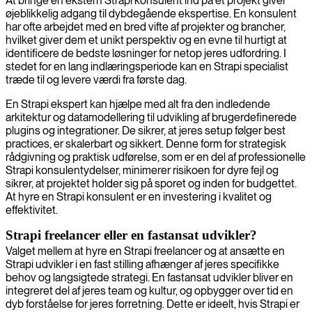
At bringe en ekstern Strapi konsulent ind på et projekt giver
øjeblikkelig adgang til dybdegående ekspertise. En konsulent
har ofte arbejdet med en bred vifte af projekter og brancher,
hvilket giver dem et unikt perspektiv og en evne til hurtigt at
identificere de bedste løsninger for netop jeres udfordring. I
stedet for en lang indlæringsperiode kan en Strapi specialist
træde til og levere værdi fra første dag.
En Strapi ekspert kan hjælpe med alt fra den indledende
arkitektur og datamodellering til udvikling af brugerdefinerede
plugins og integrationer. De sikrer, at jeres setup følger best
practices, er skalerbart og sikkert. Denne form for strategisk
rådgivning og praktisk udførelse, som er en del af professionelle
Strapi konsulentydelser, minimerer risikoen for dyre fejl og
sikrer, at projektet holder sig på sporet og inden for budgettet.
At hyre en Strapi konsulent er en investering i kvalitet og
effektivitet.
Strapi freelancer eller en fastansat udvikler?
Valget mellem at hyre en Strapi freelancer og at ansætte en
Strapi udvikler i en fast stilling afhænger af jeres specifikke
behov og langsigtede strategi. En fastansat udvikler bliver en
integreret del af jeres team og kultur, og opbygger over tid en
dyb forståelse for jeres forretning. Dette er ideelt, hvis Strapi er