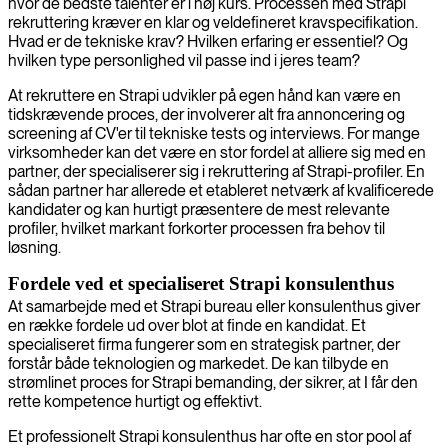
hvor de bedste talenter er i høj kurs. Processen med Strapi
rekruttering kræver en klar og veldefineret kravspecifikation.
Hvad er de tekniske krav? Hvilken erfaring er essentiel? Og
hvilken type personlighed vil passe ind i jeres team?
At rekruttere en Strapi udvikler på egen hånd kan være en
tidskrævende proces, der involverer alt fra annoncering og
screening af CV'er til tekniske tests og interviews. For mange
virksomheder kan det være en stor fordel at alliere sig med en
partner, der specialiserer sig i rekruttering af Strapi-profiler. En
sådan partner har allerede et etableret netværk af kvalificerede
kandidater og kan hurtigt præsentere de mest relevante
profiler, hvilket markant forkorter processen fra behov til
løsning.
Fordele ved et specialiseret Strapi konsulenthus
At samarbejde med et Strapi bureau eller konsulenthus giver
en række fordele ud over blot at finde en kandidat. Et
specialiseret firma fungerer som en strategisk partner, der
forstår både teknologien og markedet. De kan tilbyde en
strømlinet proces for Strapi bemanding, der sikrer, at I får den
rette kompetence hurtigt og effektivt.
Et professionelt Strapi konsulenthus har ofte en stor pool af