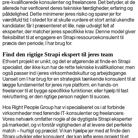
pre-kvalificerede konsulenter og freelancere. Det betyder, at de
allerede har verificeret deres tekniske færdigheder, erfaring og
pålidelighed. Dette minimerer jeres risiko og sparer jer for
værdifuld tid. I stedet for at skulle vurdere et stort antal ukendte
kandidater, får I præsenteret et lille, nøje udvalgt felt af
eksperter, der matcher jeres specifikke krav. Denne model giver
fleksibilitet til at engagere en Strapi ressourcekonsulent til
præcis den periode, I har brug for.
Find den rigtige Strapi ekspert til jeres team
Ethvert projekt er unikt, og det er afgørende at finde en Strapi
specialist, der ikke kun har de rette tekniske kvalifikationer, men
også passer ind i jeres virksomhedskultur og arbejdsgange.
Uanset om I har brug for en strategisk tænkende konsulent til at
lægge fundamentet for jeres nye platform, en hands-on
freelancer til at bygge specifikke funktioner, eller hjælp til fast
rekruttering, er den rigtige person nøglen til succes.
Hos Right People Group har vi specialiseret os i at forbinde
virksomheder med førende IT-konsulenter og freelancere.
Vores netværk omfatter nogle af de dygtigste Strapi eksperter
på markedet, og vi forstår vigtigheden af at levere det perfekte
match – hurtigt og præcist. Vi kan hjælpe jer med at finde den
Strapi udvikler eller konsulent, der kan løfte jeres projekt til et