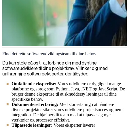
Softwareudvikling
Find det rette softwareudviklingsteam til dine behov
Vi finder, rekrutterer og indsætter specialiserede softwareudviklere,
Du kan stole på os til at forbinde dig med dygtige
som bygger innovative løsninger til dine IT-projekter.
softwareudviklere til dine projektkrav. Vi linker dig med
uafhængige softwareeksperter, der tilbyder:
Omfattende ekspertise:
Vores udviklere er dygtige i mange
platforme og sprog som Python, Java, .NET og JavaScript. De
bruger denne ekspertise til at skræddersy løsninger til dine
specifikke behov.
Dokumenteret erfaring:
Med stor erfaring i at håndtere
diverse projekter sikrer vores udviklere projektsucces og nem
integration. De hjælper dit team med at tilpasse sig nye
værktøjer og processer effektivt.
Tilpassede løsninger:
Vores eksperter leverer