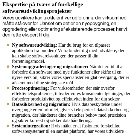
Ekspertise på tværs af forskellige
softwareudviklingsprojekter
Vores udviklere kan tackle enhver udfordring, din virksomhed
måtte stå over for. Uanset om det er en nyopbygning, en
opgradering eller optimering af eksisterende processer, har vi
den rette ekspert til dig.
Ny softwareudvikling:
Har du brug for en tilpasset
applikation fra bunden? Vi forbinder dig med udviklere, der
kan skabe softwareløsninger, der passer til din
forretningsmodel.
Systemopgraderinger og migrationer:
Når det er tid til at
forbedre din software med nye funktioner eller skifte til en
nyere version, sikrer vores specialister en glat overgang, der er
afstemt med dine strategiske mål.
Procesoptimering:
For virksomheder, der står overfor
effektivitetsproblemer, tilbyder vores konsulenter løsninger, der
forbedrer produktivitet og effektivitet inden for din sektor.
Datasikkerhed og migration:
Hvis databeskyttelse under
overgange er en prioritet, giver vi eksperter i datasikkerhed og
migration, der håndterer dine branches behov med præcision
og sikrer korrekt og sikker datahåndtering.
Systemintegration:
Hvis målet er at fusionere forskellige
softwaresystemer til en samlet platform, har vores udviklere